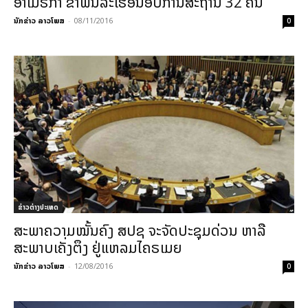
ອາເມຣິກາ ຂ້າພົນລະເຮືອນອັບການິສະຖານ 32 ຄົນ
ນັກຂ່າວ ລາວໂພສ
-
08/11/2016
0
ຂ່າວຕ່າງປະເທດ
ສະພາຄວາມໝັ້ນຄົງ ສປຊ ຈະຈັດປະຊຸມດ່ວນ ຫາລື
ສະພາບເຄັ່ງຕຶງ ຢູ່ແຫລມໄຄຣເມຍ
ນັກຂ່າວ ລາວໂພສ
-
12/08/2016
0