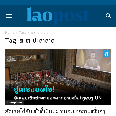
Home
Tags
ສະຫະປະຊາຊາດ
Tag: ສະຫະປະຊາຊາດ
ຂ່າວຕ່າງປະເທດ
ຣັດເຊຍໄດ້ຮັບໜ້າທີ່ເປັນປະທານສະພາຄວາມໝັ້ນຄົງ