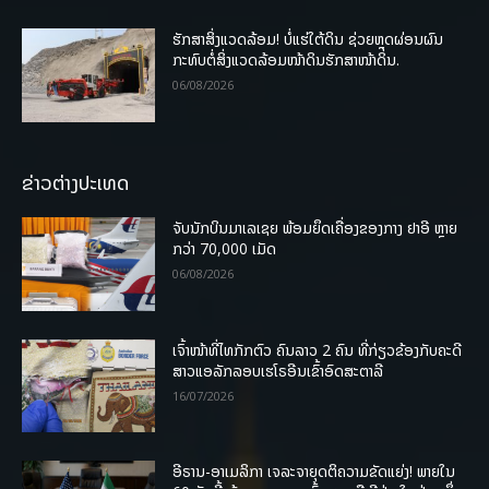
ຮັກສາສິ່ງແວດລ້ອມ! ບໍ່ແຮ່ໃຕ້ດິນ ຊ່ວຍຫຼຸດຜ່ອນຜົນ
ກະທົບຕໍ່ສິ່ງແວດລ້ອມໜ້າດິນຮັກສາໜ້າດິນ.
06/08/2026
ຂ່າວຕ່າງປະເທດ
ຈັບນັກບິນມາເລເຊຍ ພ້ອມຍຶດເຄື່ອງຂອງກາງ ຢາອີ ຫຼາຍ
ກວ່າ 70,000 ເມັດ
06/08/2026
ເຈົ້າໜ້າທີ່ໄທກັກຕົວ ຄົນລາວ 2 ຄົນ ທີ່ກ່ຽວຂ້ອງກັບຄະດີ
ສາວແອລັກລອບເຮໂຣອີນເຂົ້າອົດສະຕາລີ
16/07/2026
ອີຣານ-ອາເມລິກາ ເຈລະຈາຍຸດຕິຄວາມຂັດແຍ່ງ! ພາຍໃນ