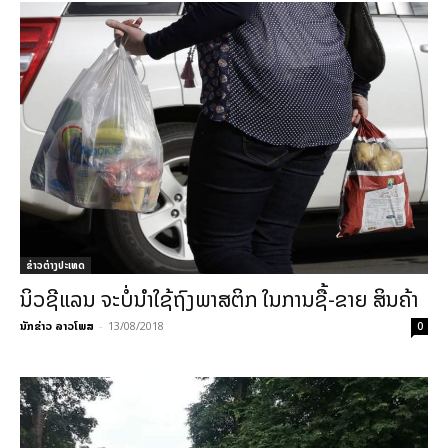
ຂ່າວຕ່າງປະເທດ
ນິວຊີແລນ ຈະບໍ່ນຳໃຊ້ຖົງພາສຕິກ ໃນການຊື້-ຂາຍ ສິນຄ້າ
ນັກຂ່າວ ລາວໂພສ
-
13/08/2018
0