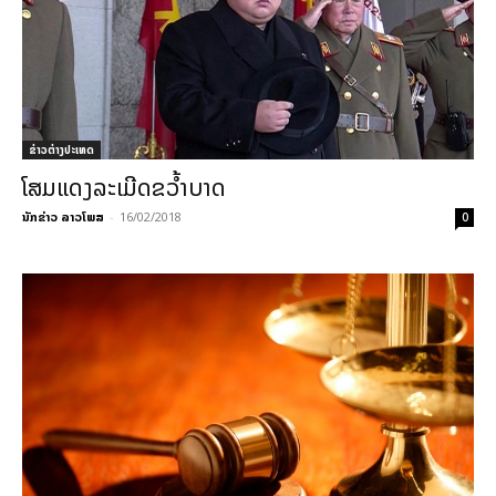
ຂ່າວຕ່າງປະເທດ
ໂສມແດງລະເມີດຂວໍ້າບາດ
ນັກຂ່າວ ລາວໂພສ
-
16/02/2018
0