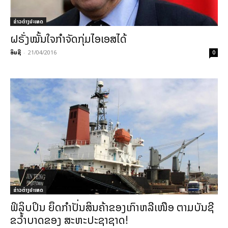
ຂ່າວຕ່າງປະເທດ
ຝຣັ່ງໝັ້ນ​ໃຈ​ກຳຈັດ​ກຸ່ມ​ໄອ​ເອສ​ໄດ້
ອິນຊີ
-
21/04/2016
0
ຂ່າວຕ່າງປະເທດ
ຟິລິບປິນ ຍຶດກຳປັ່ນສິນຄ້າຂອງເກົາຫລີເໜືອ ຕາມບັນຊີ
ຂວ້ຳບາດຂອງ ສະຫະປະຊາຊາດ!