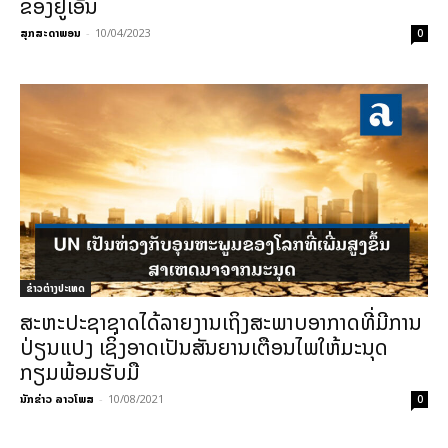
ຂອງຢູເອັນ
ສຸກສະດາພອນ
-
10/04/2023
0
ຂ່າວຕ່າງປະເທດ
ສະຫະປະຊາຊາດໄດ້ລາຍງານເຖິງສະພາບອາກາດທີ່ມີການ
ປ່ຽນແປງ ເຊິ່ງອາດເປັນສັນຍານເຕືອນໄພໃຫ້ມະນຸດ
ກຽມພ້ອມຮັບມື
ນັກຂ່າວ ລາວໂພສ
-
10/08/2021
0