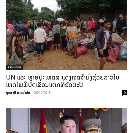
ຂ່າວນໍ້າຖ້ວມ
UN ແລະ ຫຼາຍປະເທດສະແດງເຈດຈຳນົງຊ່ວຍລາວໃນ
ເຫດໄພພິບັດເຂື່ອນແຕກທີ່ອັດຕະປື
ບຸດສະດີ ສາຍນ້ຳມັດ
-
25/07/2018
0