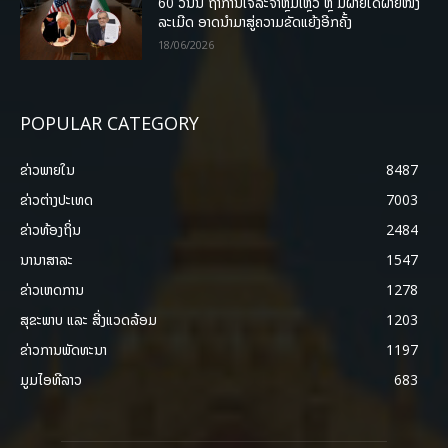
60 ວັນນີ້ ຖ້າການເຈລະຈາຫຼົ້ມເຫຼວ ຫຼື ມີຝ່າຍໃດຝ່າຍໜຶ່ງ
ລະເມີດ ອາດນໍາມາສູ່ຄວາມຂັດແຍ້ງອີກຄັ້ງ
18/06/2026
POPULAR CATEGORY
ຂ່າວພາຍ​ໃນ
8487
ຂ່າວຕ່າງປະເທດ
7003
ຂ່າວທ້ອງຖິ່ນ
2484
ນານາສາລະ
1547
ຂ່າວເຫດການ
1278
ສຸຂະພາບ ແລະ ສີ່ງແວດລ້ອມ
1203
ຂ່າວການພັດທະນາ
1197
ມູມໄອທີລາວ
683