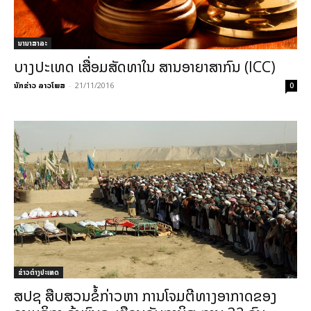
ນານາສາລະ
ບາງປະເທດ ເສື່ອມສັດທາໃນ ສານອາຍາສາກົນ (ICC)
ນັກຂ່າວ ລາວໂພສ
-
21/11/2016
0
ຂ່າວຕ່າງປະເທດ
ສປຊ ສືບສວນຂໍ້ກ່າວຫາ ການໂຈມຕີທາງອາກາດຂອງ