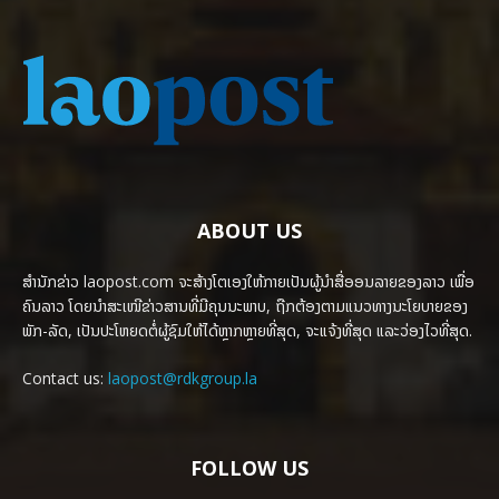
ABOUT US
ສຳນັກຂ່າວ laopost.com ຈະສ້າງໂຕເອງໃຫ້ກາຍເປັນຜູ້ນຳສື່ອອນລາຍຂອງລາວ ເພື່ອ
ຄົນລາວ ໂດຍນຳສະເໜີຂ່າວສານທີ່ມີຄຸນນະພາບ, ຖືກຕ້ອງຕາມແນວທາງນະໂຍບາຍຂອງ
ພັກ-ລັດ, ເປັນປະໂຫຍດຕໍ່ຜູ້ຊົມໃຫ້ໄດ້ຫຼາກຫຼາຍທີ່ສຸດ, ຈະແຈ້ງທີ່ສຸດ ແລະວ່ອງໄວທີ່ສຸດ.
Contact us:
laopost@rdkgroup.la
FOLLOW US