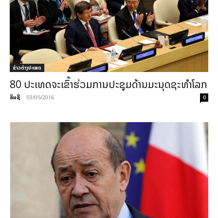
ຂ່າວຕ່າງປະເທດ
80 ປະເທດຈະເຂົ້າຮ່ວມການປະຊຸມດ້ານມະນຸດຊະທຳໂລກ
ອິນຊີ
-
03/05/2016
0