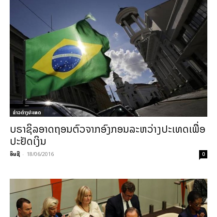
ຂ່າວຕ່າງປະເທດ
ບຣາຊິລອາດຖອນຕົວຈາກອົງກອນລະຫວ່າງປະເທດເພື່ອ
ປະຢັດເງິນ
ອິນຊີ
-
18/06/2016
0