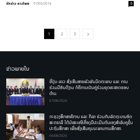
ນັກຂ່າວ ລາວໂພສ
-
07/03/2016
0
1
2
3
ຂ່າວພາຍໃນ
ຍີ່ປຸ່ນ-ລາວ ສົ່ງເສີມສາຍພົວພັນມິດຕະພາບ ແລະ ການ
ຮ່ວມມືອັນດີງາມ ກໍຄືການເປັນຄູ່ຮ່ວມຍຸດທະສາດຮອບ
ດ້ານ.
07/08/2026
ກະຊວງສຶກສາທິການ ແລະ ກິລາ ຮ່ວມກັບລັດຖະບານອົດ
ສະຕຣາລີ ໄດ້ນຳສະເໜີເຄື່ອງມືປະເມີນຕົນເອງສຳລັບຄູຊັ້ນ
ປະຖົມສຶກສາ ເພື່ອສົ່ງເສີມຄຸນນະພາບການສຶກສາ.
06/08/2026