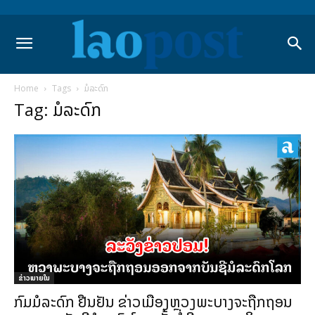
Home
Tags
ມໍລະດົກ
Tag: ມໍລະດົກ
ຂ່າວພາຍ​ໃນ
ກົມມໍລະດົກ ຢືນຢັນ ຂ່າວເມືອງຫຼວງພະບາງຈະຖືກຖອນ