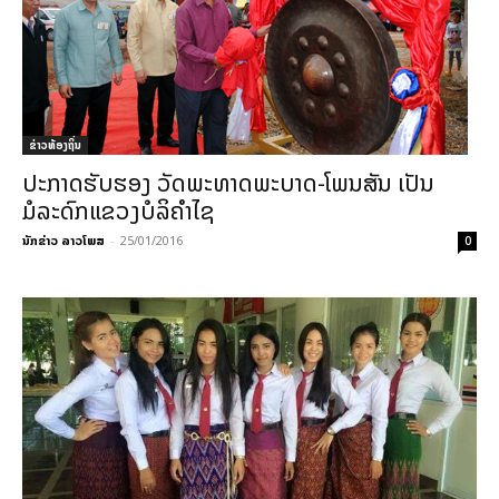
ຂ່າວທ້ອງຖິ່ນ
ປະກາດຮັບຮອງ ວັດພະທາດພະບາດ-ໂພນສັນ ເປັນ
ມໍລະດົກແຂວງບໍລິຄຳໄຊ
ນັກຂ່າວ ລາວໂພສ
-
25/01/2016
0