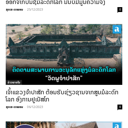
ອອກຈາກບັນຊີມໍລະດົກໂລກ ນັ້ນບໍ່ມີມູນຄວາມຈິງ
ສຸກສະດາພອນ
-
25/12/2023
0
ຂ່າວພາຍ​ໃນ
ເຈົ້າແຂວງຈຳປາສັກ ຕ້ອນຮັບຊ່ຽວຊານຈາກສູນມໍລະດົກ
ໂລກ ອົງການຢູເນັສໂກ
ສຸກສະດາພອນ
-
06/12/2023
0