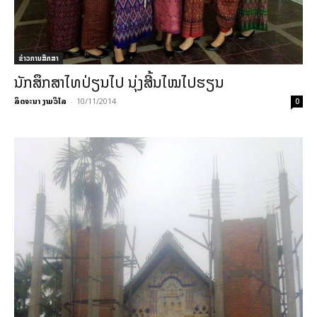
ຂ່າວການສຶກສາ
ນັກສຶກສາໄທປ່ຽນໄປ ນຸ່ງສີ້ນໄໝໄປຮຽນ
ລິດຈະນາ ງາມວິໄລ
-
10/11/2014
0