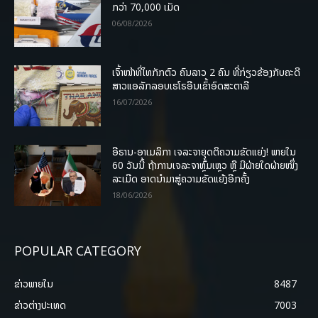
ກວ່າ 70,000 ເມັດ
06/08/2026
ເຈົ້າໜ້າທີ່ໄທກັກຕົວ ຄົນລາວ 2 ຄົນ ທີ່ກ່ຽວຂ້ອງກັບຄະດີ
ສາວແອລັກລອບເຮໂຣອີນເຂົ້າອົດສະຕາລີ
16/07/2026
ອີຣານ-ອາເມລິກາ ເຈລະຈາຍຸດຕິຄວາມຂັດແຍ່ງ! ພາຍໃນ
60 ວັນນີ້ ຖ້າການເຈລະຈາຫຼົ້ມເຫຼວ ຫຼື ມີຝ່າຍໃດຝ່າຍໜຶ່ງ
ລະເມີດ ອາດນໍາມາສູ່ຄວາມຂັດແຍ້ງອີກຄັ້ງ
18/06/2026
POPULAR CATEGORY
ຂ່າວພາຍ​ໃນ
8487
ຂ່າວຕ່າງປະເທດ
7003