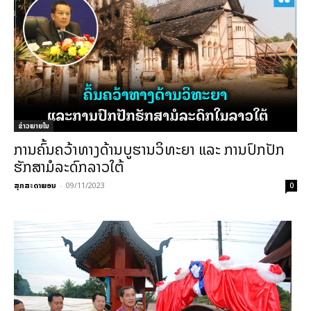
ຂ່າວພາຍ​ໃນ
ການຄົ້ນຄວ້າທາງດ້ານບູຮານວິທະຍາ ແລະ ການປົກປັກ
ຮັກສາມໍລະດົກລາວໃຕ້
ສຸກສະດາພອນ
-
09/11/2023
0