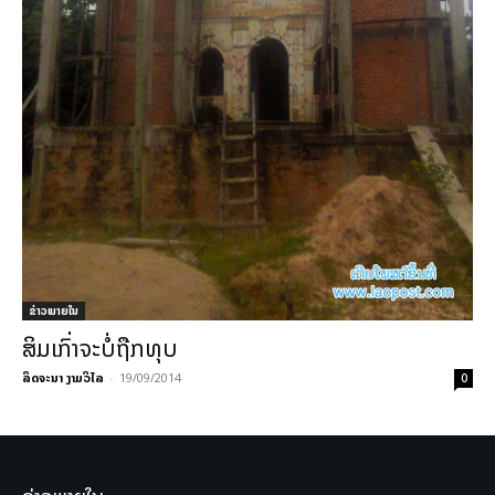
ຂ່າວພາຍ​ໃນ
ສິມເກົ່າຈະບໍ່ຖືກທຸບ
ລິດຈະນາ ງາມວິໄລ
-
19/09/2014
0