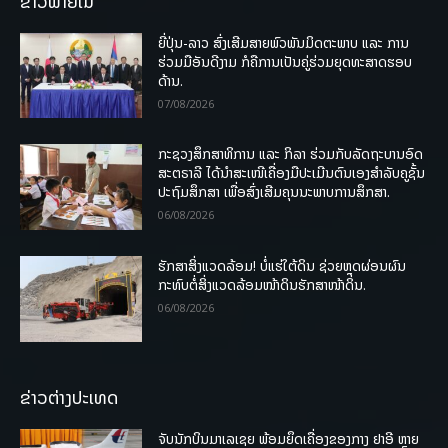
ຂ່າວພາຍໃນ
ຍີ່ປຸ່ນ-ລາວ ສົ່ງເສີມສາຍພົວພັນມິດຕະພາບ ແລະ ການ
ຮ່ວມມືອັນດີງາມ ກໍຄືການເປັນຄູ່ຮ່ວມຍຸດທະສາດຮອບ
ດ້ານ.
07/08/2026
ກະຊວງສຶກສາທິການ ແລະ ກິລາ ຮ່ວມກັບລັດຖະບານອົດ
ສະຕຣາລີ ໄດ້ນຳສະເໜີເຄື່ອງມືປະເມີນຕົນເອງສຳລັບຄູຊັ້ນ
ປະຖົມສຶກສາ ເພື່ອສົ່ງເສີມຄຸນນະພາບການສຶກສາ.
06/08/2026
ຮັກສາສິ່ງແວດລ້ອມ! ບໍ່ແຮ່ໃຕ້ດິນ ຊ່ວຍຫຼຸດຜ່ອນຜົນ
ກະທົບຕໍ່ສິ່ງແວດລ້ອມໜ້າດິນຮັກສາໜ້າດິນ.
06/08/2026
ຂ່າວຕ່າງປະເທດ
ຈັບນັກບິນມາເລເຊຍ ພ້ອມຍຶດເຄື່ອງຂອງກາງ ຢາອີ ຫຼາຍ