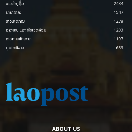
ຂ່າວທ້ອງຖິ່ນ
2484
ນານາສາລະ
1547
ຂ່າວເຫດການ
1278
ສຸຂະພາບ ແລະ ສີ່ງແວດລ້ອມ
1203
ຂ່າວການພັດທະນາ
1197
ມູມໄອທີລາວ
683
ABOUT US