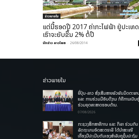
ຂ່າວພາຍ​ໃນ
ແຕ່ນີ້ຮອດປີ 2017 ຄ່າກະໄຟຟ້າ ຢູ່ປະເທດ
ເຮົາຈະຍັບຂຶ້ນ 2% ຕໍ່ປີ
ນັກຂ່າວ ລາວໂພສ
-
26/08/2014
ຂ່າວພາຍໃນ
ຍີ່ປຸ່ນ-ລາວ ສົ່ງເສີມສາຍພົວພັນມິດຕະພາ
ແລະ ການຮ່ວມມືອັນດີງາມ ກໍຄືການເປັນຄູ
ຮ່ວມຍຸດທະສາດຮອບດ້ານ.
07/08/2026
ກະຊວງສຶກສາທິການ ແລະ ກິລາ ຮ່ວມກັບ
ລັດຖະບານອົດສະຕຣາລີ ໄດ້ນຳສະເໜີ
ເຄື່ອງມືປະເມີນຕົນເອງສຳລັບຄູຊັ້ນປະຖົມ