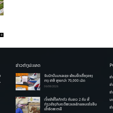
0
ຂ່າວຕ່າງປະເທດ
P
ບ
ຈັບນັກບິນມາເລເຊຍ ພ້ອມຍຶດເຄື່ອງຂອງ
ຂ່
່
ກາງ ຢາອີ ຫຼາຍກວ່າ 70,000 ເມັດ
ຂ່
06/08/2026
ຂ່
ເຈົ້າໜ້າທີ່ໄທກັກຕົວ ຄົນລາວ 2 ຄົນ ທີ່
ນາ
ກ່ຽວຂ້ອງກັບຄະດີສາວແອລັກລອບເຮໂຣອີນ
ຂ່
ເຂົ້າອົດສະຕາລີ