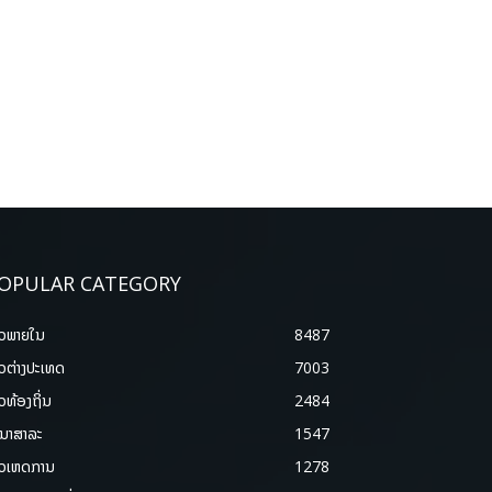
OPULAR CATEGORY
າວພາຍ​ໃນ
8487
າວຕ່າງປະເທດ
7003
າວທ້ອງຖິ່ນ
2484
ນາສາລະ
1547
າວເຫດການ
1278