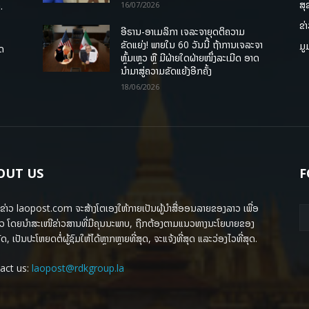
ສຸ
.
16/07/2026
ຂ່
ອີຣານ-ອາເມລິກາ ເຈລະຈາຍຸດຕິຄວາມ
ຂັດແຍ່ງ! ພາຍໃນ 60 ວັນນີ້ ຖ້າການເຈລະຈາ
ມູ
ຸດ
ຫຼົ້ມເຫຼວ ຫຼື ມີຝ່າຍໃດຝ່າຍໜຶ່ງລະເມີດ ອາດ
ນໍາມາສູ່ຄວາມຂັດແຍ້ງອີກຄັ້ງ
18/06/2026
OUT US
F
ຂ່າວ laopost.com ຈະສ້າງໂຕເອງໃຫ້ກາຍເປັນຜູ້ນຳສື່ອອນລາຍຂອງລາວ ເພື່ອ
ວ ໂດຍນຳສະເໜີຂ່າວສານທີ່ມີຄຸນນະພາບ, ຖືກຕ້ອງຕາມແນວທາງນະໂຍບາຍຂອງ
ດ, ເປັນປະໂຫຍດຕໍ່ຜູ້ຊົມໃຫ້ໄດ້ຫຼາກຫຼາຍທີ່ສຸດ, ຈະແຈ້ງທີ່ສຸດ ແລະວ່ອງໄວທີ່ສຸດ.
act us:
laopost@rdkgroup.la