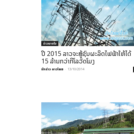
ຂ່າວພາຍ​ໃນ
ປີ 2015 ລາວຈະສູ້ຊົນຜະລິດໄຟຟ້າໃຫ້ໄດ້
15 ລ້ານກວ່າກິໂລວັດໂມງ
ນັກຂ່າວ ລາວໂພສ
-
13/10/2014