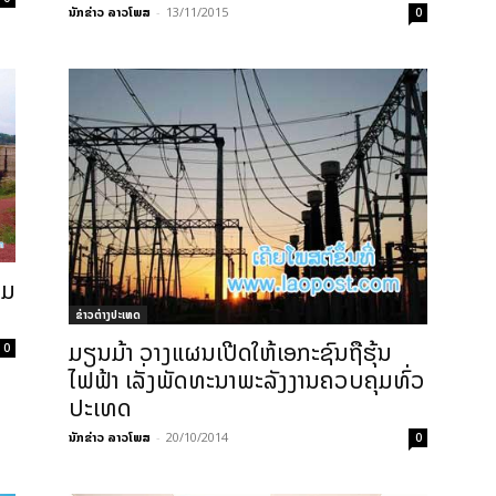
ນັກຂ່າວ ລາວໂພສ
-
13/11/2015
0
າມ
ຂ່າວຕ່າງປະເທດ
ມຽນມ້າ ວາງແຜນເປີດໃຫ້ເອກະຊົນຖືຮຸ້ນ
0
ໄຟຟ້າ ເລັ່ງພັດທະນາພະລັງງານຄວບຄຸມທົ່ວ
ປະເທດ
ນັກຂ່າວ ລາວໂພສ
-
20/10/2014
0