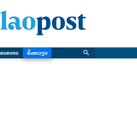
ອນອາກາດ
ຄົ້ນຫາວຽກ