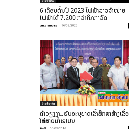
ຂ່າວພາຍ​ໃນ
6 ເດືອນຕົ້ນປີ 2023 ໄຟຟ້າລາວຈໍາໜ່າຍ
ໄຟຟ້າໄດ້ 7.200 ກວ່າກິກກາວັດ
ສຸກສະດາພອນ
-
16/08/2023
ຂ່າວທ້ອງຖິ່ນ
ຄຳ​ວຽງ​ງາມ​ຮັບອະ­ນຸ­ຍາດ​ເຂົ້າ​ສຶກ​ສາສ້າງ​ເຂື່ອ
ໃສ່​ສາຍ​ນ້ຳ​ເຊ​ໂປນ
ອິນຊີ
-
04/05/2016