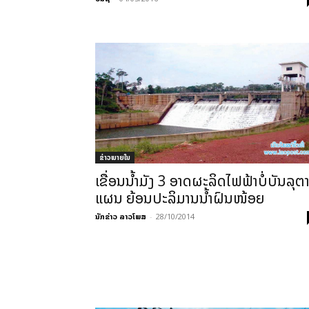
ຂ່າວພາຍ​ໃນ
ເຂື່ອນນ້ຳມັງ 3 ອາດຜະລິດໄຟຟ້າບໍ່ບັນລຸຕ
ແຜນ ຍ້ອນປະລິມານນ້ຳຝົນໜ້ອຍ
ນັກຂ່າວ ລາວໂພສ
-
28/10/2014