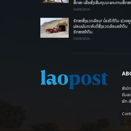
ສຶກສາ ເພື່ອສົ່ງເສີມຄຸນນະພາບການສຶກສາ
06/08/2026
ຮັກສາສິ່ງແວດລ້ອມ! ບໍ່ແຮ່ໃຕ້ດິນ ຊ່ວຍຫຼ
ຜ່ອນຜົນກະທົບຕໍ່ສິ່ງແວດລ້ອມໜ້າດິນ
ຮັກສາໜ້າດິນ.
06/08/2026
AB
ສຳນັກ
ຄົນລາ
ພັກ-ລັ
Cont