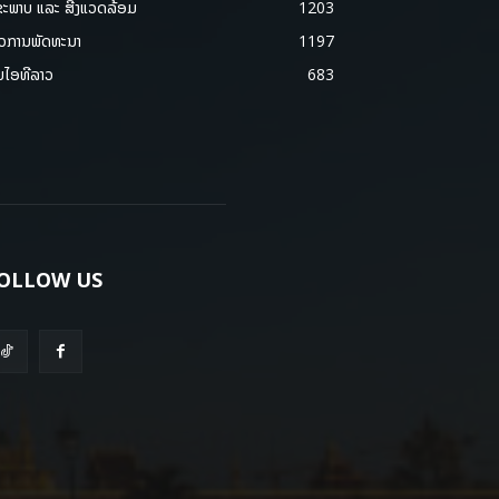
ຂະພາບ ແລະ ສີ່ງແວດລ້ອມ
1203
າວການພັດທະນາ
1197
ມໄອທີລາວ
683
OLLOW US