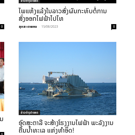
ຂ່າວຕ່າງປະເທດ
ໄພແຫ້ງແລ້ງໃນລາວສົ່ງຜົນກະທົບຕໍ່ການ
ສົ່ງອອກໄຟຟ້າໄປໄທ
ສຸກສະດາພອນ
-
15/08/2023
0
0
ຂ່າວຕ່າງປະເທດ
ນ​
ອົດສະຕາລີ ຈະສ້າງໂຮງງານໄຟຟ້າ ພະລັງງານ
ຄື້ນນ້ຳທະເລ ແຫ່ງທຳອິດ!
0