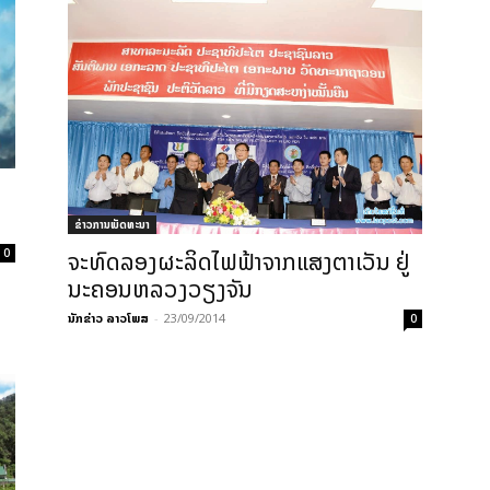
ຂ່າວການພັດທະນາ
0
ຈະທົດລອງຜະລິດໄຟຟ້າຈາກແສງຕາເວັນ ຢູ່
ນະຄອນຫລວງວຽງຈັນ
ນັກຂ່າວ ລາວໂພສ
-
23/09/2014
0