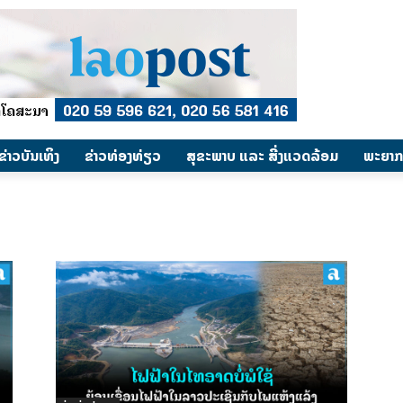
​ຂ່າວບັນເທິງ
​ຂ່າວທ່ອງທ່ຽວ
ສຸຂະພາບ ແລະ ສີ່ງແວດລ້ອມ
ພະຍາກ