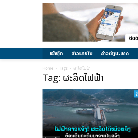
ໜ້າຫຼັກ
ຂ່າວພາຍ​ໃນ
ຂ່າວຕ່າງປະເທດ
Home
Tags
ຜະລິດໄຟຟ້າ
Tag: ຜະລິດໄຟຟ້າ