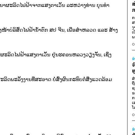
ສ
ນາຜະລິດໄຟຟ້າຈາກແສງຕາເວັນ ລະຫວ່າງທ່ານ ບຸນ​ທຳ ​
ກ
ກ
ສ
ງ
ໍລິສັດໄຟຟ້າ​ນ້ຳຕົກ ສປ ຈີນ,​ ເພື່ອ​ສຳ​ຫລວດ ​ແລະ ສ້າງ​
ເ
ພ
0
ີຜະລິດ​ໄຟຟ້າ​ແສງຕາ​ເວັນ ຢູ່ນະຄອນຫລວງ​ວຽງຈັນ, ເຊິ່ງ
ຂ
ຈ
ຫ
ສ
ະລິດ​ພະລັງງານ​ທີ່​ສະອາດ ບໍ່ສົ່ງ​ຜົນກະທົບ​ຕໍ່ສິ່ງ​ແວດ​ລ້ອມ
ຖ
ຊ
ຂ
ກ
ເ
ໂ
0
ຂ