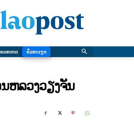
ອນອາກາດ
ຄົ້ນຫາວຽກ
ຄອນຫລວງວຽງຈັນ