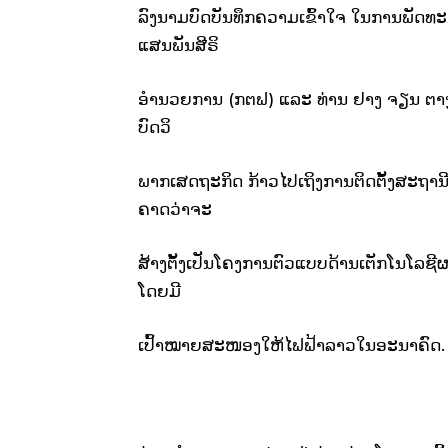
ລົງນາມບົດບັນທຶກຄວາມເຂົ້າໃຈ ໃນການພັດທະ
ແສນ​ພັນ​ສີຣິ
ອຳນວຍການ​ (ກຕຟ) ​ແລະ ທ່ານ ຢາງ ຈຽນ ຕາງໜ້າບ
ບົດ​ວິ
ພາກ​ເສດຖະກິດ ກ້າວ​ໄປ​ເຖິງ​ການຕິດຕັ້ງສະຖານ
ຄາດ​ວ່າ​ຈະ​
ສ້າງຕັ້ງເປັນ​ໂຄງການ​ຕົວ​ແບບດ້ານ​ເຕັກ​ໂນ​ໂລ​ຊີຜ
ໂດຍ​ມີ​
ເປົ້າໝາຍສະໜອງໃຫ້ໄຟຟ້າ​ລາວ​ໃນ​ອະນາຄົດ.