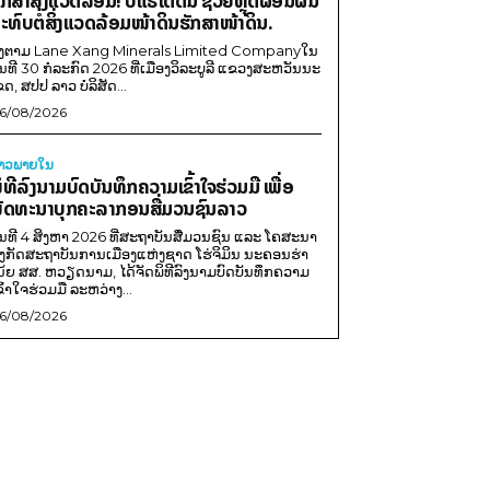
ັກສາສິ່ງແວດລ້ອມ! ບໍ່ແຮ່ໃຕ້ດິນ ຊ່ວຍຫຼຸດຜ່ອນຜົນ
ະທົບຕໍ່ສິ່ງແວດລ້ອມໜ້າດິນຮັກສາໜ້າດິນ.
ີງຕາມ Lane Xang Minerals Limited Companyໃນ
ັນທີ 30 ກໍລະກົດ 2026 ທີ່ເມືອງວິລະບູລີ ແຂວງສະຫວັນນະ
ຂດ, ສປປ ລາວ ບໍລິສັດ...
6/08/2026
່າວພາຍ​ໃນ
ິທີລົງນາມບົດບັນທຶກຄວາມເຂົ້າໃຈຮ່ວມມື ເພື່ອ
ັດທະນາບຸກຄະລາກອນສື່ມວນຊົນລາວ
ັນທີ 4 ສິງຫາ 2026 ທີ່ສະຖາບັນສື່ມວນຊົນ ແລະ ໂຄສະນາ
ັງກັດສະຖາບັນການເມືອງແຫ່ງຊາດ ໂຮ່ຈິມິນ ນະຄອນຮ່າ
ນ້ຍ ສສ. ຫວຽດນາມ, ໄດ້ຈັດພິທີລົງນາມບົດບັນທຶກຄວາມ
ຂົ້າໃຈຮ່ວມມື ລະຫວ່າງ...
6/08/2026