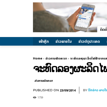
ໜ້າຫຼັກ
ຂ່າວພາຍ​ໃນ
ຂ່າວຕ່າງປະເທດ
Home
ຂ່າວການພັດທະນາ
ຈະທົດລອງຜະລິດໄຟຟ້າຈາກແສ
ຈະທົດລອງຜະລິດໄຟ
ຂ່າວການພັດທະນາ
23/09/2014
PUBLISHED ON
BY
ນັກຂ່າວ ລາວ
1759