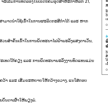
ຮ
, ຈະ​ເລີ່ມການທົດລອງ​ໃນ​ເຂດ​ນິຄົມ​ອຸດສາຫະກຳຫລັກ 21,
ກ
ອ
ວ
ເ
​ບໍ່ສາມາດ​ນຳ​ໃຊ້​ເຂົ້າ​ໃນ​ການ​ຜະລິດກະສິກຳໄດ້ ແລະ ຫາກ​
0
ຂ
ສ່ວນ​ສຳຄັນເຂົ້າ​ໃນ​ການ​ພັດທະນາ​ໄຟຟ້າ​ພະລັງ​ແສງຕາ​ເວັນ,
ພ
ພ
ວ
ສ
ໂ
​ປະ​ເທດ​ໃກ້ຄຽງ ແລະ ການ​ພັດທະນາ​ພະລັງງານ​ທົດ​ແທນ​ແມ່ນ​
ເ
0
​ຄວ້າ ແລະ ​ເສີມ​ຂະຫຍາຍ​ໃຫ້​ກວ້າງຂວາງ, ແນ​ໃສ່​ຕອບ​
​ບັນດາ​ເຜົ່າໃຫ້ພຽງພໍ.