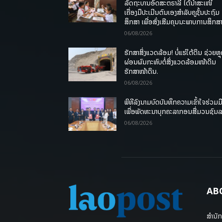
ລັດຖະບານອົດສະຕຣາລີ ໄດ້ນຳສະເໜີ
ເຄື່ອງມືປະເມີນຕົນເອງສຳລັບຄູຊັ້ນປະຖົມ
ສຶກສາ ເພື່ອສົ່ງເສີມຄຸນນະພາບການສຶກສາ
06/08/2026
ຮັກສາສິ່ງແວດລ້ອມ! ບໍ່ແຮ່ໃຕ້ດິນ ຊ່ວຍຫຼ
ຜ່ອນຜົນກະທົບຕໍ່ສິ່ງແວດລ້ອມໜ້າດິນ
ຮັກສາໜ້າດິນ.
06/08/2026
ພິທີລົງນາມບົດບັນທຶກຄວາມເຂົ້າໃຈຮ່ວມມ
ເພື່ອພັດທະນາບຸກຄະລາກອນສື່ມວນຊົນ
06/08/2026
AB
ສຳນັກ