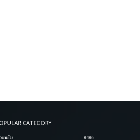
OPULAR CATEGORY
າວພາຍ​ໃນ
8486