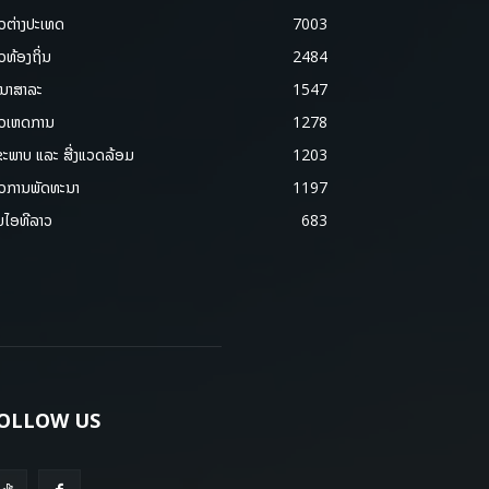
າວຕ່າງປະເທດ
7003
າວທ້ອງຖິ່ນ
2484
ນາສາລະ
1547
າວເຫດການ
1278
ຂະພາບ ແລະ ສີ່ງແວດລ້ອມ
1203
າວການພັດທະນາ
1197
ມໄອທີລາວ
683
OLLOW US