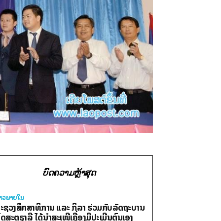
ບົດຄວາມຫຼ້າສຸດ
່າວພາຍ​ໃນ
ະຊວງສຶກສາທິການ ແລະ ກິລາ ຮ່ວມກັບລັດຖະບານ
ົດສະຕຣາລີ ໄດ້ນຳສະເໜີເຄື່ອງມືປະເມີນຕົນເອງ