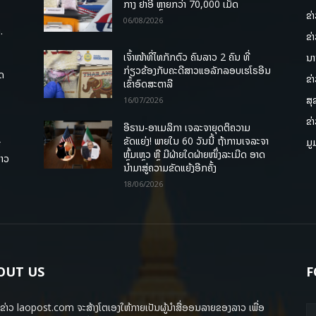
ກາງ ຢາອີ ຫຼາຍກວ່າ 70,000 ເມັດ
ຂ່
06/08/2026
.
ຂ່
ເຈົ້າໜ້າທີ່ໄທກັກຕົວ ຄົນລາວ 2 ຄົນ ທີ່
ນາ
ກ່ຽວຂ້ອງກັບຄະດີສາວແອລັກລອບເຮໂຣອີນ
ຸດ
ຂ່
ເຂົ້າອົດສະຕາລີ
ສຸ
16/07/2026
ຂ່
ອີຣານ-ອາເມລິກາ ເຈລະຈາຍຸດຕິຄວາມ
ຂັດແຍ່ງ! ພາຍໃນ 60 ວັນນີ້ ຖ້າການເຈລະຈາ
ມູ
ື
ຫຼົ້ມເຫຼວ ຫຼື ມີຝ່າຍໃດຝ່າຍໜຶ່ງລະເມີດ ອາດ
ລາວ
ນໍາມາສູ່ຄວາມຂັດແຍ້ງອີກຄັ້ງ
18/06/2026
OUT US
F
ຂ່າວ laopost.com ຈະສ້າງໂຕເອງໃຫ້ກາຍເປັນຜູ້ນຳສື່ອອນລາຍຂອງລາວ ເພື່ອ