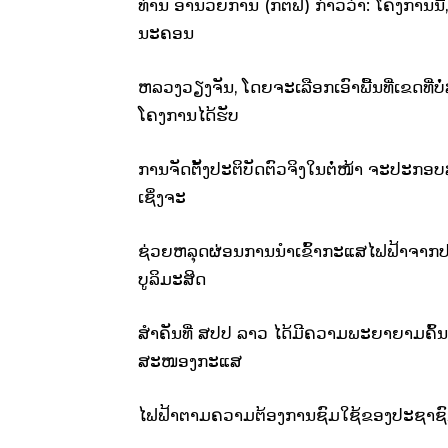
ທ່ານ ອຳນວຍການ​ (ກຕຟ) ກ່າວວ່າ: ໂຄງການ​ນີ້
ນະຄອນ
ຫລວງວຽງຈັນ, ​ໂດຍ​ຈະ​ເລືອກ​ເອົາພື້ນທີ່​ເຂດ​ທີ່
ໂຄງການ​ໄດ້ຮັບ​
ການຈັດຕັ້ງປະຕິບັດ​ຕົວ​ຈິງ​ໃນຕໍ່ໜ້າ ຈະ​ປະກອບ
ເຊິ່ງຈະ​
ຊ່ວຍ​ຫລຸດຜ່ອນ​ການ​ນຳ​ເຂົ້າ​ກະ​ແສ​ໄຟຟ້າຈາກ
ບູລິມະສິດ
​ສຳຄັນທີ່ ສປປ ລາວ ໄດ້​ມີ​ຄວາມ​ພະຍາຍາມ​ຄົ້ນ
ສະໜອງກະ​ແສ
​ໄຟຟ້າຕາມ​ຄວາມ​ຕ້ອງການຊົມ​ໃຊ້​ຂອງ​ປະຊາຊົນ