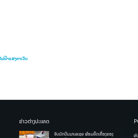
ໄຟຟ້າແສງຕາເວັນ
ຂ່າວຕ່າງປະເທດ
P
ຈັບນັກບິນມາເລເຊຍ ພ້ອມຍຶດເຄື່ອງຂອງ
ຂ່