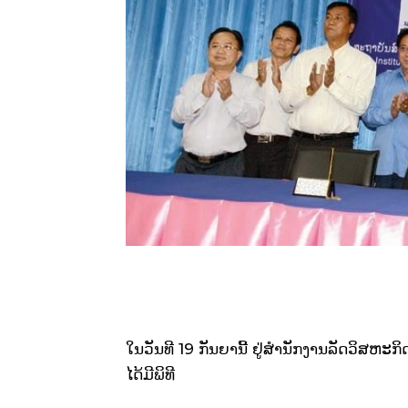
ໃນ​ວັນ​ທີ 19 ​​ກັນຍານີ້ ຢູ່​ສຳນັກງານລັດ​ວິ​ສ
ໄດ້ມີພິທີ