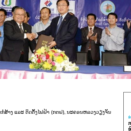
ຫະກິດກໍ່ສ້າງ ​ແລະ ຕິດຕັ້ງ​ໄຟຟ້າ (ກຕຟ), ນະຄອນຫລວງວຽງຈັນ
ຂ
ກ
ອ