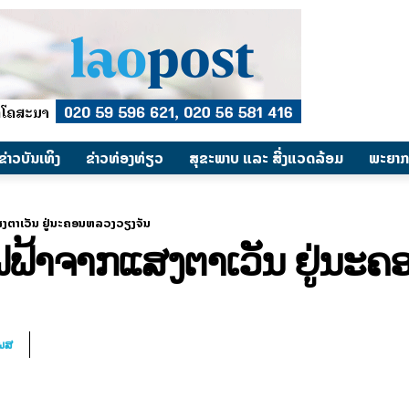
​ຂ່າວບັນເທິງ
​ຂ່າວທ່ອງທ່ຽວ
ສຸຂະພາບ ແລະ ສີ່ງແວດລ້ອມ
ພະຍາກ
ງຕາເວັນ ຢູ່ນະຄອນຫລວງວຽງຈັນ
ຟ້າຈາກແສງຕາເວັນ ຢູ່ນະ
ໂພສ