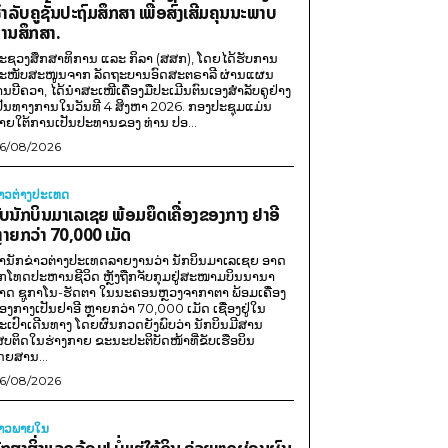
ຳລັບຄູຊັ້ນປະຖົມສຶກສາ ເພື່ອສົ່ງເສີມຄຸນນະພາບ
ານສຶກສາ.
ະຊວງສຶກສາທິການ ແລະ ກິລາ (ສສກ), ໂດຍໄດ້ຮັບການ
ະໜັບສະໜູນຈາກ ລັດຖະບານອົດສະຕຣາລີ ຜ່ານແຜນ
ານບີຄວາ, ໄດ້ນຳສະເໜີເຄື່ອງມືປະເມີນຕົນເອງສຳລັບຄູຢ່າງ
ປັນທາງການໃນວັນທີ 4 ສິງຫາ 2026. ກອງປະຊຸມແມ່ນ
າຍໃຕ້ການເປັນປະທານຂອງ ທ່ານ ປອ...
6/08/2026
່າວຕ່າງປະເທດ
ັບນັກບິນມາເລເຊຍ ພ້ອມຍຶດເຄື່ອງຂອງກາງ ຢາອີ
ຼາຍກວ່າ 70,000 ເມັດ
ຳນັກຂ່າວຕ່າງປະເທດລາຍງານວ່າ ນັກບິນມາເລເຊຍ ອາດ
ືກໂທດປະຫານຊີວິດ ຫຼັງຖືກຈັບກຸມຢູ່ສະໜາມບິນນານາ
າດ ຊູກາໂນ-ຮັດຕາ ໃນນະຄອນຫຼວງຈາກາຕາ ພ້ອມເຄື່ອງ
ອງກາງເປັນຢາອີ ຫຼາຍກວ່າ 70,000 ເມັດ ເຊື່ອງຢູ່ໃນ
ະເປົາເດີນທາງ ໂດຍຜົນກວດຍັງພົບວ່າ ນັກບິນມີສານ
ສບຕິດໃນຮ່າງກາຍ ຂະນະປະຕິບັດໜ້າທີ່ຂັບເຮືອບິນ
ດຍສານ...
6/08/2026
່າວພາຍ​ໃນ