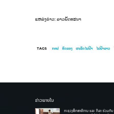
ແຫລ່ງຂ່າວ: ລາວພັດທະນາ
TAGS
ກຕຟ
ທົດລອງ
ຜະລິດໄຟຟ້າ
ໄຟຟ້າລາວ
ຂ່າວພາຍໃນ
ກະຊວງສຶກສາທິການ ແລະ ກິລາ ຮ່ວມກັບ