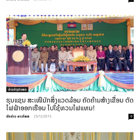
ຂ່າວຕ່າງປະເທດ
ຮຸນແຊນ ສະເໜີນັກສິ່ງແວດລ້ອມ ຄັດຄ້ານສ້າງເຂື່ອນ ຕັດ
ໄຟຟ້າອອກເຮືອນ ໄປໃຊ້ທວນໄຟແທນ!
ນັກຂ່າວ ລາວໂພສ
-
25/12/2015
0