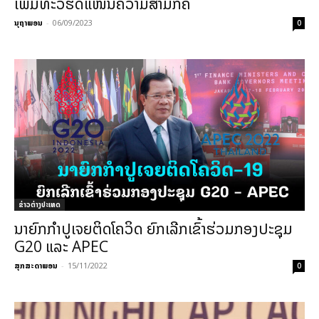
ເພີ່ມທະວີຮັດແໜ້ນຄວາມສາມັກຄີ
ນຸຖາພອນ
-
06/09/2023
0
ຂ່າວຕ່າງປະເທດ
ນາຍົກກຳປູເຈຍຕິດໂຄວິດ ຍົກເລີກເຂົ້າຮ່ວມກອງປະຊຸມ
G20 ແລະ APEC
ສຸກສະດາພອນ
-
15/11/2022
0