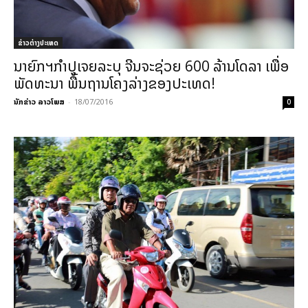
ຂ່າວຕ່າງປະເທດ
ນາຍົກຯກຳປູເຈຍລະບຸ ຈີນຈະຊ່ວຍ 600 ລ້ານໂດລາ ເພື່ອ
ພັດທະນາ ພື້ນຖານໂຄງລ່າງຂອງປະເທດ!
ນັກຂ່າວ ລາວໂພສ
-
18/07/2016
0