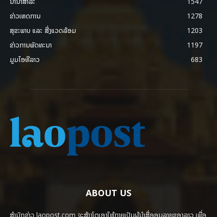
ນານາສາລະ
1547
ຂ່າວເຫດການ
1278
ສຸຂະພາບ ແລະ ສີ່ງແວດລ້ອມ
1203
ຂ່າວການພັດທະນາ
1197
ມູມໄອທີລາວ
683
ABOUT US
ສຳນັກຂ່າວ laopost.com ຈະສ້າງໂຕເອງໃຫ້ກາຍເປັນຜູ້ນຳສື່ອອນລາຍຂອງລາວ ເພື່ອ