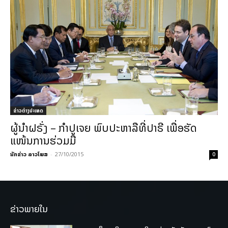
ຂ່າວຕ່າງປະເທດ
ຜູ້ນຳຝຣັ່ງ – ກຳປູເຈຍ ພົບປະຫາລືທີ່ປາຣີ ເພື່ອຮັດ
ແໜ້ນການຮ່ວມມື
ນັກຂ່າວ ລາວໂພສ
-
27/10/2015
0
ຂ່າວພາຍໃນ