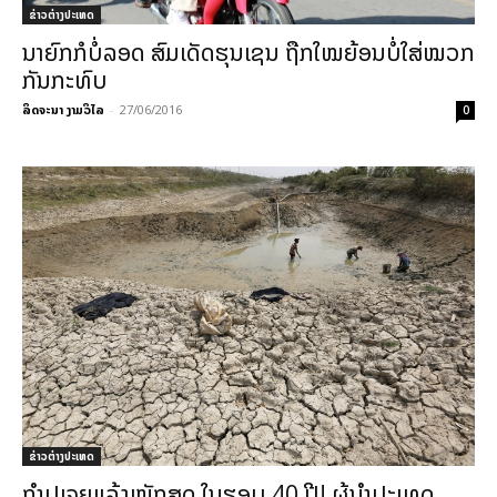
ຂ່າວຕ່າງປະເທດ
ນາຍົກກໍບໍ່ລອດ ສົມເດັດຮຸນເຊນ ຖືກໃໝຍ້ອນບໍ່ໃສ່ໝວກ
ກັນກະທົບ
ລິດຈະນາ ງາມວິໄລ
-
27/06/2016
0
ຂ່າວຕ່າງປະເທດ
ກຳປູເຈຍແລ້ງໜັກສຸດ ໃນຮອບ 40 ປີ! ຜູ້ນຳປະເທດ