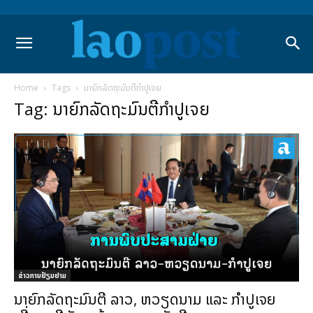
Home
Tags
ນາຍົກລັດຖະມົນຕີກຳປູເຈຍ
Tag: ນາຍົກລັດຖະມົນຕີກຳປູເຈຍ
ຂ່າວການຢ້ຽມຢາມ
ນາຍົກລັດຖະມົນຕີ ລາວ, ຫວຽດນາມ ແລະ ກຳປູເຈຍ