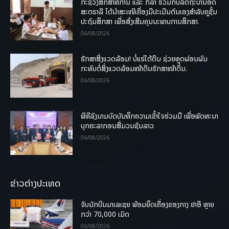
ກະຊວງສຶກສາທິການ ແລະ ກິລາ ຮ່ວມກັບລັດຖະບານອົດ
ສະຕຣາລີ ໄດ້ນຳສະເໜີເຄື່ອງມືປະເມີນຕົນເອງສຳລັບຄູຊັ້ນ
ປະຖົມສຶກສາ ເພື່ອສົ່ງເສີມຄຸນນະພາບການສຶກສາ.
06/08/2026
ຮັກສາສິ່ງແວດລ້ອມ! ບໍ່ແຮ່ໃຕ້ດິນ ຊ່ວຍຫຼຸດຜ່ອນຜົນ
ກະທົບຕໍ່ສິ່ງແວດລ້ອມໜ້າດິນຮັກສາໜ້າດິນ.
06/08/2026
ພິທີລົງນາມບົດບັນທຶກຄວາມເຂົ້າໃຈຮ່ວມມື ເພື່ອພັດທະນາ
ບຸກຄະລາກອນສື່ມວນຊົນລາວ
06/08/2026
ຂ່າວຕ່າງປະເທດ
ຈັບນັກບິນມາເລເຊຍ ພ້ອມຍຶດເຄື່ອງຂອງກາງ ຢາອີ ຫຼາຍ
ກວ່າ 70,000 ເມັດ
06/08/2026