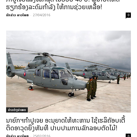
ຮຽກຮ້ອງລະດົມກຳລັງ ໃຫ້ການຊ່ວຍເຫລືອ!
ນັກຂ່າວ ລາວໂພສ
-
27/04/2016
0
ຂ່າວຕ່າງປະເທດ
ນາຍົກຯກຳປູເຈຍ ອະນຸຍາດໃຫ້ທະຫານ ໃຊ້ເຮລິຄັອບເຕີ້
ຕິດອາວຸດຍິງທັນທີ ປາບປາມການລັກລອບຕັດໄມ້!
ນັກຂ່າວ ລາວໂພສ
-
25/02/2016
0