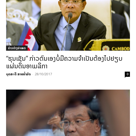
ຂ່າວຕ່າງປະເທດ
“ຮຸນເຊັນ” ກ່າວຕົນເອງບໍ່ມີຄວາມຈຳເປັນຕ້ອງໄປຢຽບ
ແຜ່ນດິນອາເມລິກາ
ບຸດສະດີ ສາຍນ້ຳມັດ
-
28/10/2017
0