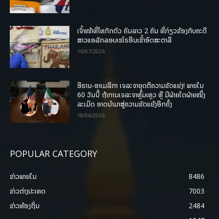
ເຈົ້າໜ້າທີ່ໄທກັກຕົວ ຄົນລາວ 2 ຄົນ ທີ່ກ່ຽວຂ້ອງກັບຄະດີ
ສາວແອລັກລອບເຮໂຣອີນເຂົ້າອົດສະຕາລີ
16/07/2026
ອີຣານ-ອາເມລິກາ ເຈລະຈາຍຸດຕິຄວາມຂັດແຍ່ງ! ພາຍໃນ
60 ວັນນີ້ ຖ້າການເຈລະຈາຫຼົ້ມເຫຼວ ຫຼື ມີຝ່າຍໃດຝ່າຍໜຶ່ງ
ລະເມີດ ອາດນໍາມາສູ່ຄວາມຂັດແຍ້ງອີກຄັ້ງ
18/06/2026
POPULAR CATEGORY
ຂ່າວພາຍ​ໃນ
8486
ຂ່າວຕ່າງປະເທດ
7003
ຂ່າວທ້ອງຖິ່ນ
2484