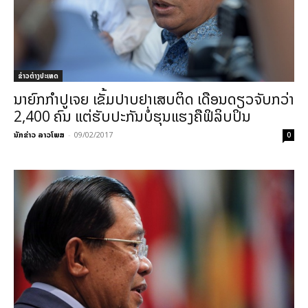
ຂ່າວຕ່າງປະເທດ
ນາຍົກກຳປູເຈຍ ເຂັ້ມປາບຢາເສບຕິດ ເດືອນດຽວຈັບກວ່າ
2,400 ຄົນ ແຕ່ຮັບປະກັນບໍ່ຮຸນແຮງຄືຟິລິບປິນ
ນັກຂ່າວ ລາວໂພສ
-
09/02/2017
0