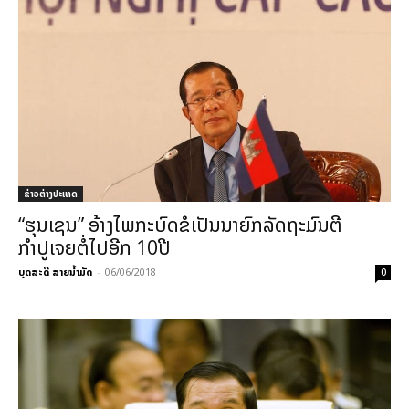
ຂ່າວຕ່າງປະເທດ
“ຮຸນເຊນ” ອ້າງໄພກະບົດຂໍເປັນນາຍົກລັດຖະມົນຕີ
ກຳປູເຈຍຕໍ່ໄປອີກ 10ປີ
ບຸດສະດີ ສາຍນ້ຳມັດ
-
06/06/2018
0