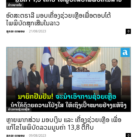
ຂ່າວພາຍ​ໃນ
ອົດສະຕຣາລີ ມອບເຄື່ອງຊ່ວຍເຫຼືອເພື່ອຕອບໂຕ້
ໄພພິບັດສຸກເສີນໃນລາວ
ສຸກສະດາພອນ
-
21/08/2023
0
ຂ່າວການຊ່ວຍເຫຼືອ
ຫຼາຍພາກສ່ວນ ມອບເງິນ ແລະ ເຄື່ອງຊ່ວຍເຫຼືອ ເພື່ອ
ແກ້ໄຂໄພພິບັດລວມມູນຄ່າ 13,8 ຕື້ກີບ
ສຸກສະດາພອນ
-
09/08/2023
0