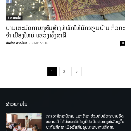
ຂ່າວພາຍ​ໃນ
ບານເຕະນັດການກຸສົນສ້າງຫໍພັກໃຫ້ນັກຮຽນບ້ານ ກິ່ວກະ
ຈໍາ ເມືອງໃຫມ່ ແຂວງຜົ້ງສາລີ
ນັກຂ່າວ ລາວໂພສ
-
23/01/2016
0
1
2
ຂ່າວພາຍໃນ
ກະຊວງສຶກສາທິການ ແລະ ກິລາ ຮ່ວມກັບລັດຖະບານອົດ
ສະຕຣາລີ ໄດ້ນຳສະເໜີເຄື່ອງມືປະເມີນຕົນເອງສຳລັບຄູຊັ້ນ
ປະຖົມສຶກສາ ເພື່ອສົ່ງເສີມຄຸນນະພາບການສຶກສາ.