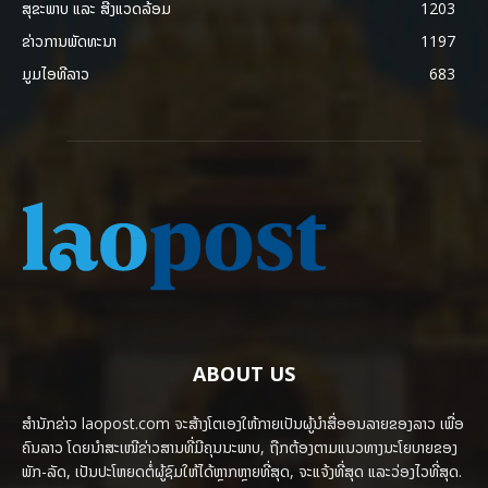
ສຸຂະພາບ ແລະ ສີ່ງແວດລ້ອມ
1203
ຂ່າວການພັດທະນາ
1197
ມູມໄອທີລາວ
683
ABOUT US
ສຳນັກຂ່າວ laopost.com ຈະສ້າງໂຕເອງໃຫ້ກາຍເປັນຜູ້ນຳສື່ອອນລາຍຂອງລາວ ເພື່ອ
ຄົນລາວ ໂດຍນຳສະເໜີຂ່າວສານທີ່ມີຄຸນນະພາບ, ຖືກຕ້ອງຕາມແນວທາງນະໂຍບາຍຂອງ
ພັກ-ລັດ, ເປັນປະໂຫຍດຕໍ່ຜູ້ຊົມໃຫ້ໄດ້ຫຼາກຫຼາຍທີ່ສຸດ, ຈະແຈ້ງທີ່ສຸດ ແລະວ່ອງໄວທີ່ສຸດ.