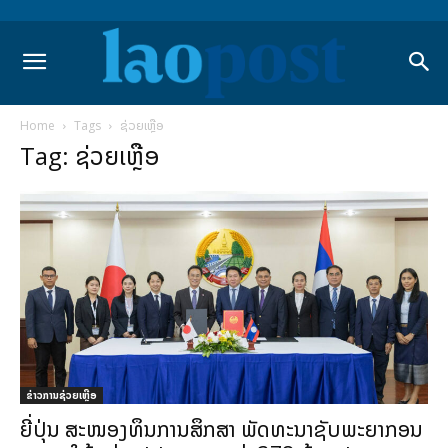
Home
Tags
ຊ່ວຍເຫຼືອ
Tag: ຊ່ວຍເຫຼືອ
ຂ່າວການຊ່ວຍເຫຼືອ
ຍີ່ປຸ່ນ ສະໜອງທຶນການສຶກສາ ພັດທະນາຊັບພະຍາກອນ