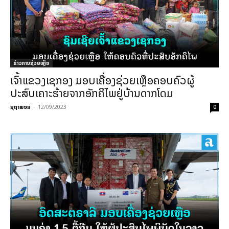
ຂ່າວການຊ່ວຍເຫຼືອ
ເຈົ້າແຂວງເຊກອງ ມອບເຄື່ອງຊ່ວຍເຫຼືອຄອບຄົວຜູ້
ປະສົບເຄາະຮ້າຍຈາກອັກຄີໄພຢູ່ບ້ານດາກໂດມ
ນຸຖາພອນ
-
12/09/2023
0