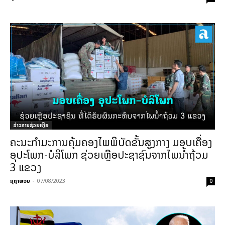
ຂ່າວການຊ່ວຍເຫຼືອ
ຄະນະກໍາມະການຄຸ້ມຄອງໄພພິບັດຂັ້ນສູງກາງ ມອບເຄື່ອງ
ອຸປະໂພກ-ບໍລິໂພກ ຊ່ວຍເຫຼືອປະຊາຊົນຈາກໄພນໍ້າຖ້ວມ
3 ແຂວງ
ນຸຖາພອນ
-
07/08/2023
0