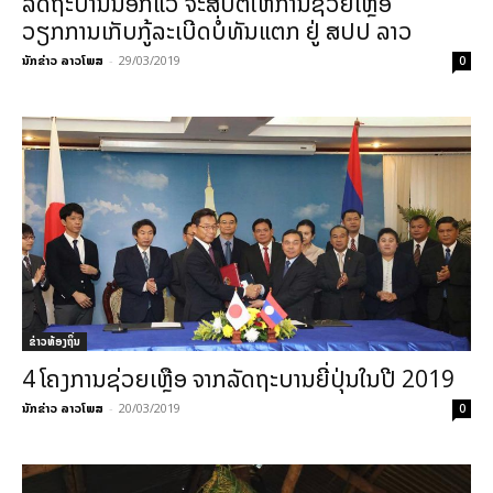
ລັດຖະບານນອກ​ແວ ຈະສືບຕໍ່ໃຫ້​ການ​ຊ່ວຍ​ເຫຼືອ
ວຽກການເກັບ​ກູ້​ລະ​ເບີດ​ບໍ່​ທັນ​ແຕກ ຢູ່ ສປປ ລາວ
ນັກຂ່າວ ລາວໂພສ
-
29/03/2019
0
ຂ່າວທ້ອງຖິ່ນ
4 ໂຄງການຊ່ວຍເຫຼືອ ຈາກລັດຖະບານຍີ່ປຸ່ນ​ໃນ​ປີ 2019
ນັກຂ່າວ ລາວໂພສ
-
20/03/2019
0