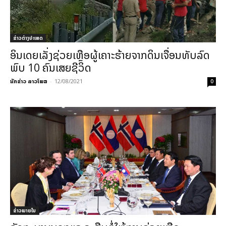
ຂ່າວຕ່າງປະເທດ
ອິນເດຍເລັ່ງຊ່ວຍເຫຼືອຜູ້ເຄາະຮ້າຍຈາກດິນເຈື່ອນທັບລົດ
ພົບ 10 ຄົນເສຍຊີວິດ
ນັກຂ່າວ ລາວໂພສ
-
12/08/2021
0
ຂ່າວພາຍ​ໃນ