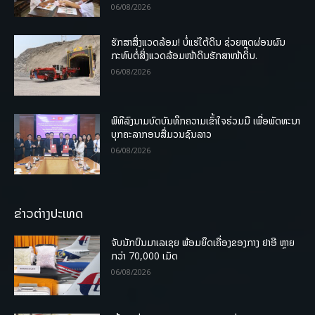
06/08/2026
ຮັກສາສິ່ງແວດລ້ອມ! ບໍ່ແຮ່ໃຕ້ດິນ ຊ່ວຍຫຼຸດຜ່ອນຜົນ
ກະທົບຕໍ່ສິ່ງແວດລ້ອມໜ້າດິນຮັກສາໜ້າດິນ.
06/08/2026
ພິທີລົງນາມບົດບັນທຶກຄວາມເຂົ້າໃຈຮ່ວມມື ເພື່ອພັດທະນາ
ບຸກຄະລາກອນສື່ມວນຊົນລາວ
06/08/2026
ຂ່າວຕ່າງປະເທດ
ຈັບນັກບິນມາເລເຊຍ ພ້ອມຍຶດເຄື່ອງຂອງກາງ ຢາອີ ຫຼາຍ
ກວ່າ 70,000 ເມັດ
06/08/2026