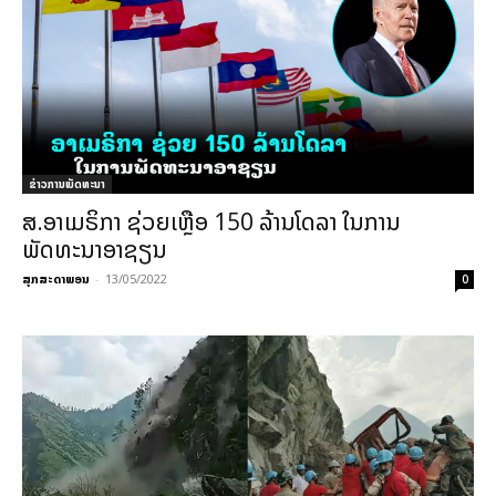
ຂ່າວການພັດທະນາ
ສ.ອາເມຣິກາ ຊ່ວຍເຫຼືອ 150 ລ້ານໂດລາ ໃນການ
ພັດທະນາອາຊຽນ
ສຸກສະດາພອນ
-
13/05/2022
0