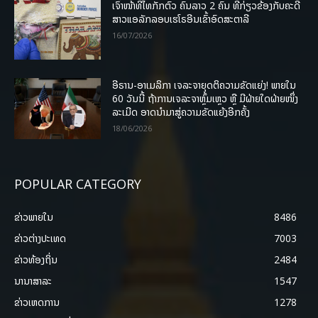
ເຈົ້າໜ້າທີ່ໄທກັກຕົວ ຄົນລາວ 2 ຄົນ ທີ່ກ່ຽວຂ້ອງກັບຄະດີ
ສາວແອລັກລອບເຮໂຣອີນເຂົ້າອົດສະຕາລີ
16/07/2026
ອີຣານ-ອາເມລິກາ ເຈລະຈາຍຸດຕິຄວາມຂັດແຍ່ງ! ພາຍໃນ
60 ວັນນີ້ ຖ້າການເຈລະຈາຫຼົ້ມເຫຼວ ຫຼື ມີຝ່າຍໃດຝ່າຍໜຶ່ງ
ລະເມີດ ອາດນໍາມາສູ່ຄວາມຂັດແຍ້ງອີກຄັ້ງ
18/06/2026
POPULAR CATEGORY
ຂ່າວພາຍ​ໃນ
8486
ຂ່າວຕ່າງປະເທດ
7003
ຂ່າວທ້ອງຖິ່ນ
2484
ນານາສາລະ
1547
ຂ່າວເຫດການ
1278