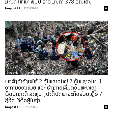
ມະນຸດ ໃຫ້ແກ່ ສປປ ລາວ ມູນຄ່າ 378 ລ້ານເຢນ
laopost LP
-
23/06/2026
0
ຂ່າວທ້ອງຖິ່ນ
ແຫ່ສົ່ງກຳລັງໃຈໃຫ້ 2 ກູ້ໄພຊາວໄທ! 2 ກູ້ໄພຊາວໄທ ມີ
ອາການອ່ອນເພຍ ແລະ ຮ່າງກາຍເລີ່ມຕອບສະໜອງ
ຜິດປົກກະຕິ ລະຫວ່າງປະຕິບັດພາລະກິດຊ່ວຍເຫຼືອ 7
ຊີວິດ ທີ່ຕິດຢູ່ໃນຖ້ຳ
laopost LP
-
27/05/2026
0