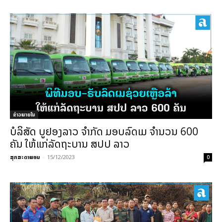
ຂ່າວພາຍ​ໃນ
ບໍລິສັດ ບູຢອງລາວ ຈຳກັດ ມອບລົດເມ ຈໍານວນ 600
ຄັນ ໃຫ້ແກ່ລັດຖະບານ ສປປ ລາວ
ສຸກສະດາພອນ
-
15/12/2023
0