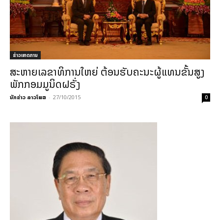
ຂ່າວເຫດການ
ສະຫາຍເລຂາທິການໃຫຍ່ ຕ້ອນຮັບຄະນະຜູ້ແທນຂັ້ນສູງ
ພັກກອມມູນິດຝຣັ່ງ
ນັກຂ່າວ ລາວໂພສ
-
27/10/2015
0