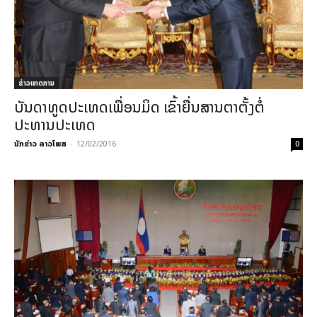
ຂ່າວເຫດການ
ບັນດາທູດປະເທດເພື່ອນມິດ ເຂົ້າຍື່ນສານຕາຕັ້ງຕໍ່
ປະທານປະເທດ
ນັກຂ່າວ ລາວໂພສ
-
12/02/2016
0