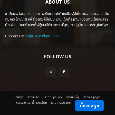
ABOUT US
ສຳນັກຂ່າວ laopost.com ຈະສ້າງໂຕເອງໃຫ້ກາຍເປັນຜູ້ນຳສື່ອອນລາຍຂອງລາວ ເພື່ອ
ຄົນລາວ ໂດຍນຳສະເໜີຂ່າວສານທີ່ມີຄຸນນະພາບ, ຖືກຕ້ອງຕາມແນວທາງນະໂຍບາຍຂອງ
ພັກ-ລັດ, ເປັນປະໂຫຍດຕໍ່ຜູ້ຊົມໃຫ້ໄດ້ຫຼາກຫຼາຍທີ່ສຸດ, ຈະແຈ້ງທີ່ສຸດ ແລະວ່ອງໄວທີ່ສຸດ.
Contact us:
laopost@rdkgroup.la
FOLLOW US
ໜ້າຫຼັກ
ຂ່າວພາຍ​ໃນ
ຂ່າວຕ່າງປະເທດ
​ຂ່າວບັນເທິງ
​ຂ່າວທ່ອງທ່ຽວ
ສຸຂະພາບ ແລະ ສີ່ງແວດລ້ອມ
ພະຍາກອນອາກາດ
ຄົ້ນຫາວຽກ