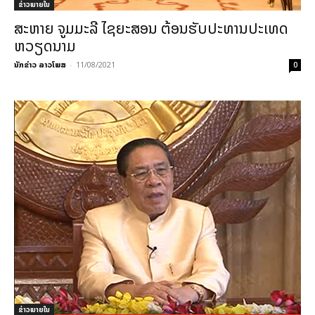
ຂ່າວພາຍ​ໃນ
ສະຫາຍ ຈູມມະລີ ໄຊຍະສອນ ຕ້ອນຮັບປະທານປະເທດ
ຫວຽດນາມ
ນັກຂ່າວ ລາວໂພສ
-
11/08/2021
0
ຂ່າວພາຍ​ໃນ