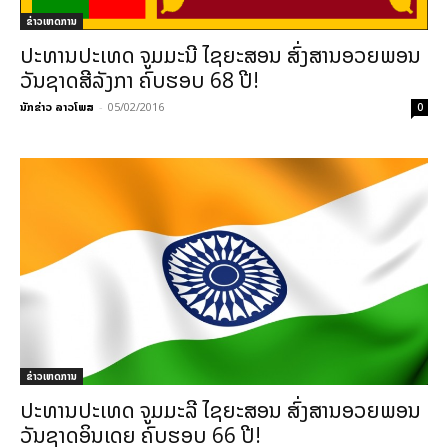
ຂ່າວເຫດການ
ປະທານປະເທດ ຈູມມະນີ ໄຊຍະສອນ ສົ່ງສານອວຍພອນ
ວັນຊາດສີລັງກາ ຄົບຮອບ 68 ປີ!
ນັກຂ່າວ ລາວໂພສ
-
05/02/2016
0
ຂ່າວເຫດການ
ປະທານປະເທດ ຈູມມະລີ ໄຊຍະສອນ ສົ່ງສານອວຍພອນ
ວັນຊາດອິນເດຍ ຄົບຮອບ 66 ປີ!