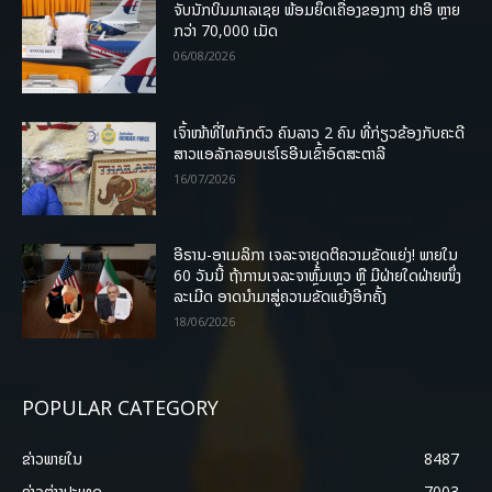
ຈັບນັກບິນມາເລເຊຍ ພ້ອມຍຶດເຄື່ອງຂອງກາງ ຢາອີ ຫຼາຍ
ກວ່າ 70,000 ເມັດ
06/08/2026
ເຈົ້າໜ້າທີ່ໄທກັກຕົວ ຄົນລາວ 2 ຄົນ ທີ່ກ່ຽວຂ້ອງກັບຄະດີ
ສາວແອລັກລອບເຮໂຣອີນເຂົ້າອົດສະຕາລີ
16/07/2026
ອີຣານ-ອາເມລິກາ ເຈລະຈາຍຸດຕິຄວາມຂັດແຍ່ງ! ພາຍໃນ
60 ວັນນີ້ ຖ້າການເຈລະຈາຫຼົ້ມເຫຼວ ຫຼື ມີຝ່າຍໃດຝ່າຍໜຶ່ງ
ລະເມີດ ອາດນໍາມາສູ່ຄວາມຂັດແຍ້ງອີກຄັ້ງ
18/06/2026
POPULAR CATEGORY
ຂ່າວພາຍ​ໃນ
8487
ຂ່າວຕ່າງປະເທດ
7003