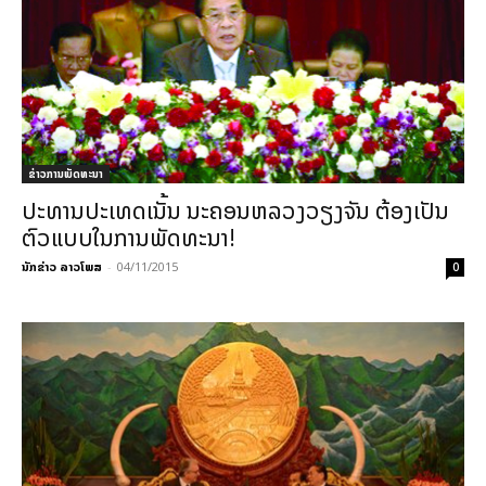
ຂ່າວການພັດທະນາ
ປະທານປະເທດເນັ້ນ ນະຄອນຫລວງວຽງຈັນ ຕ້ອງເປັນ
ຕົວແບບ​ໃນການພັດທະນາ!
ນັກຂ່າວ ລາວໂພສ
-
04/11/2015
0