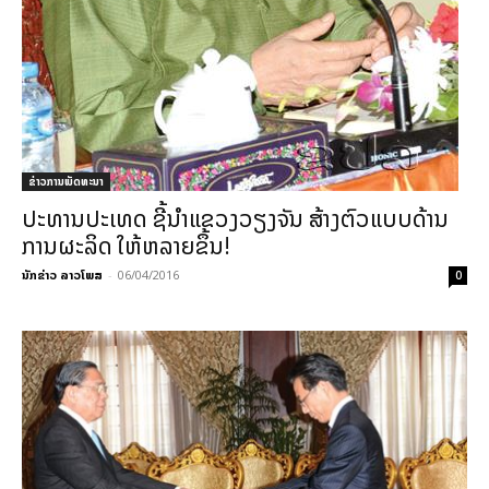
ຂ່າວການພັດທະນາ
ປະທານປະເທດ ຊີ້ນຳແຂວງວຽງຈັນ ສ້າງຕົວແບບດ້ານ
ການຜະລິດ ໃຫ້ຫລາຍຂຶ້ນ!
ນັກຂ່າວ ລາວໂພສ
-
06/04/2016
0