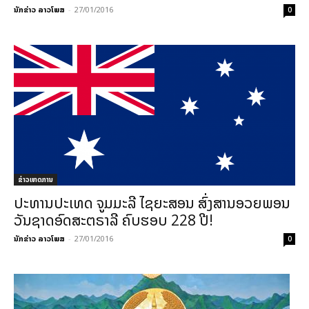
ນັກຂ່າວ ລາວໂພສ
-
27/01/2016
0
ຂ່າວເຫດການ
ປະທານປະເທດ ຈູມມະລີ ໄຊຍະສອນ ສົ່ງສານອວຍພອນ
ວັນຊາດອົດສະຕຣາລີ ຄົບຮອບ 228 ປີ!
ນັກຂ່າວ ລາວໂພສ
-
27/01/2016
0