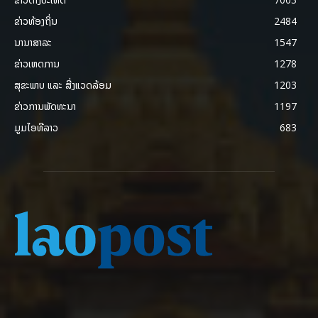
ຂ່າວທ້ອງຖິ່ນ
2484
ນານາສາລະ
1547
ຂ່າວເຫດການ
1278
ສຸຂະພາບ ແລະ ສີ່ງແວດລ້ອມ
1203
ຂ່າວການພັດທະນາ
1197
ມູມໄອທີລາວ
683