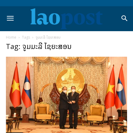
Home
Tags
ຈູມມະລີ ໄຊຍະສອນ
Tag: ຈູມມະລີ ໄຊຍະສອນ