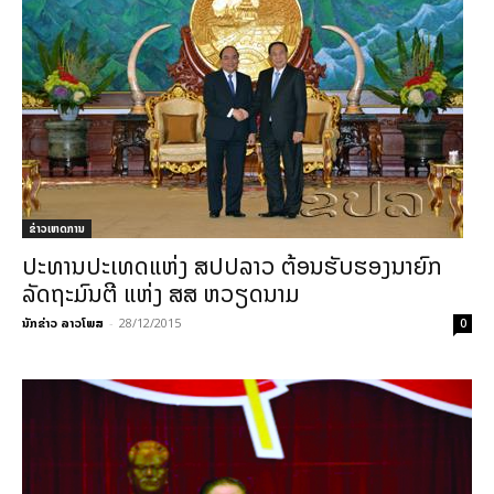
ຂ່າວເຫດການ
ປະທານປະເທດແຫ່ງ ສປປລາວ ຕ້ອນຮັບຮອງນາຍົກ
ລັດຖະມົນຕີ ແຫ່ງ ສສ ຫວຽດນາມ
ນັກຂ່າວ ລາວໂພສ
-
28/12/2015
0