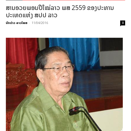
ສານອວຍພອນປີໃໝ່ລາວ ພສ 2559 ຂອງປະທານ
ປະເທດແຫ່ງ ສປປ ລາວ
ນັກຂ່າວ ລາວໂພສ
-
11/04/2016
0