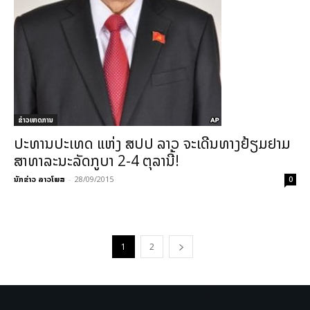
ຂ່າວເຫດການ
ປະທານປະເທດ ແຫ່ງ ສປປ ລາວ ຈະເດີນທາງຢ້ຽມຢາມ
ສາທາລະນະລັດກູບາ 2-4 ຕຸລານີ້!
ນັກຂ່າວ ລາວໂພສ
-
28/09/2015
0
1
2