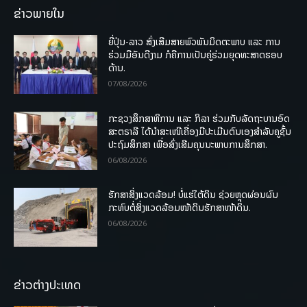
ຂ່າວພາຍໃນ
ຍີ່ປຸ່ນ-ລາວ ສົ່ງເສີມສາຍພົວພັນມິດຕະພາບ ແລະ ການ
ຮ່ວມມືອັນດີງາມ ກໍຄືການເປັນຄູ່ຮ່ວມຍຸດທະສາດຮອບ
ດ້ານ.
07/08/2026
ກະຊວງສຶກສາທິການ ແລະ ກິລາ ຮ່ວມກັບລັດຖະບານອົດ
ສະຕຣາລີ ໄດ້ນຳສະເໜີເຄື່ອງມືປະເມີນຕົນເອງສຳລັບຄູຊັ້ນ
ປະຖົມສຶກສາ ເພື່ອສົ່ງເສີມຄຸນນະພາບການສຶກສາ.
06/08/2026
ຮັກສາສິ່ງແວດລ້ອມ! ບໍ່ແຮ່ໃຕ້ດິນ ຊ່ວຍຫຼຸດຜ່ອນຜົນ
ກະທົບຕໍ່ສິ່ງແວດລ້ອມໜ້າດິນຮັກສາໜ້າດິນ.
06/08/2026
ຂ່າວຕ່າງປະເທດ