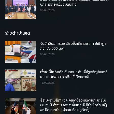
ບຸກຄະລາກອນສື່ມວນຊົນລາວ
06/08/2026
ຂ່າວຕ່າງປະເທດ
ຈັບນັກບິນມາເລເຊຍ ພ້ອມຍຶດເຄື່ອງຂອງກາງ ຢາອີ ຫຼາຍ
ກວ່າ 70,000 ເມັດ
06/08/2026
ເຈົ້າໜ້າທີ່ໄທກັກຕົວ ຄົນລາວ 2 ຄົນ ທີ່ກ່ຽວຂ້ອງກັບຄະດີ
ສາວແອລັກລອບເຮໂຣອີນເຂົ້າອົດສະຕາລີ
16/07/2026
ອີຣານ-ອາເມລິກາ ເຈລະຈາຍຸດຕິຄວາມຂັດແຍ່ງ! ພາຍໃນ
60 ວັນນີ້ ຖ້າການເຈລະຈາຫຼົ້ມເຫຼວ ຫຼື ມີຝ່າຍໃດຝ່າຍໜຶ່ງ
ລະເມີດ ອາດນໍາມາສູ່ຄວາມຂັດແຍ້ງອີກຄັ້ງ