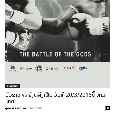
ຂ່າວພາຍ​ໃນ
ບົວຂາວ vs ຊົງຫລິງເຟີຍ ວັນທີ 20/3/2016ນີ້ ຫ້າມ
ພາດ!
ບຸດສະດີ ສາຍນ້ຳມັດ
-
14/03/2016
0