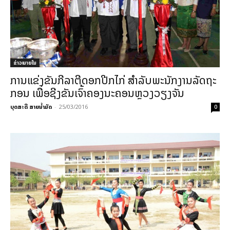
ຂ່າວພາຍ​ໃນ
ການແຂ່ງຂັນກີລາຕີດອກປີກໄກ່ ສໍາລັບພະນັກງານລັດຖະ
ກອນ ເພື່ອຊີງຂັນເຈົ້າຄອງນະຄອນຫຼວງວຽງຈັນ
ບຸດສະດີ ສາຍນ້ຳມັດ
-
25/03/2016
0