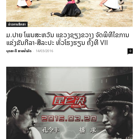
ຂ່າວການສຶກສາ
ມ.ປາຍ ໂພນສະຫວັນ ແຂວງຊຽງຂວາງ ຈັດພິທີໄຂການ
ແຂ່ງຂັນກີລາ-ສີລະປະ ທົ່ວໂຮງຮຽນ ຄັ້ງທີ VII
ບຸດສະດີ ສາຍນ້ຳມັດ
-
14/03/2016
0