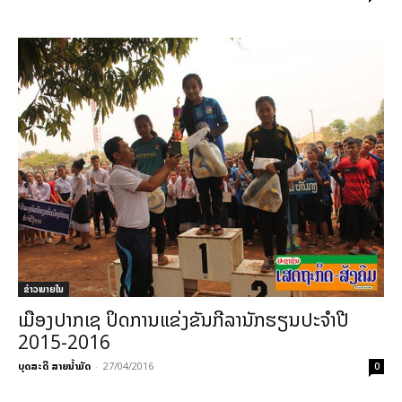
ຂ່າວພາຍ​ໃນ
ເມືອງປາກເຊ ປິດການແຂ່ງຂັນກີລານັກຮຽນປະຈໍາປີ
2015-2016
ບຸດສະດີ ສາຍນ້ຳມັດ
-
27/04/2016
0