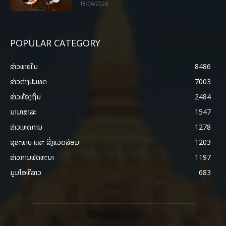
18/06/2026
POPULAR CATEGORY
ຂ່າວພາຍ​ໃນ
8486
ຂ່າວຕ່າງປະເທດ
7003
ຂ່າວທ້ອງຖິ່ນ
2484
ນານາສາລະ
1547
ຂ່າວເຫດການ
1278
ສຸຂະພາບ ແລະ ສີ່ງແວດລ້ອມ
1203
ຂ່າວການພັດທະນາ
1197
ມູມໄອທີລາວ
683