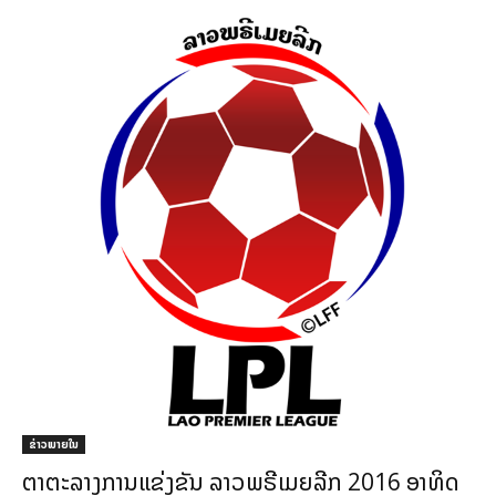
ຂ່າວພາຍ​ໃນ
ຕາຕະລາງການແຂ່ງຂັນ ລາວພຣີເມຍລີກ 2016 ອາທິດ