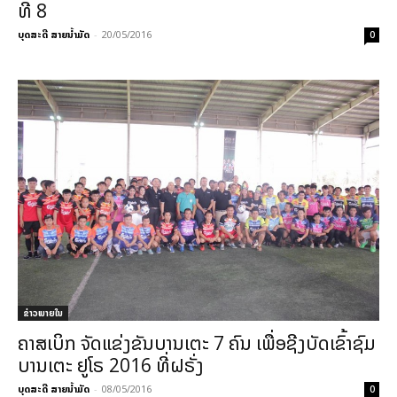
ທີ 8
ບຸດສະດີ ສາຍນ້ຳມັດ
-
20/05/2016
0
ຂ່າວພາຍ​ໃນ
ຄາສເບິກ ຈັດແຂ່ງຂັນບານເຕະ 7 ຄົນ ເພື່ອຊີງບັດເຂົ້າຊົມ
ບານເຕະ ຢູໂຣ 2016 ທີ່ຝຣັ່ງ
ບຸດສະດີ ສາຍນ້ຳມັດ
-
08/05/2016
0