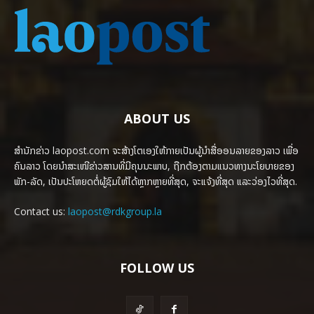
ABOUT US
ສຳນັກຂ່າວ laopost.com ຈະສ້າງໂຕເອງໃຫ້ກາຍເປັນຜູ້ນຳສື່ອອນລາຍຂອງລາວ ເພື່ອ
ຄົນລາວ ໂດຍນຳສະເໜີຂ່າວສານທີ່ມີຄຸນນະພາບ, ຖືກຕ້ອງຕາມແນວທາງນະໂຍບາຍຂອງ
ພັກ-ລັດ, ເປັນປະໂຫຍດຕໍ່ຜູ້ຊົມໃຫ້ໄດ້ຫຼາກຫຼາຍທີ່ສຸດ, ຈະແຈ້ງທີ່ສຸດ ແລະວ່ອງໄວທີ່ສຸດ.
Contact us:
laopost@rdkgroup.la
FOLLOW US