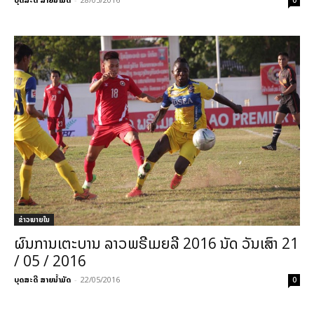
ຂ່າວພາຍ​ໃນ
ຜົນການເຕະບານ ລາວພຣີເມຍລີ 2016 ນັດ ວັນເສົາ 21
/ 05 / 2016
ບຸດສະດີ ສາຍນ້ຳມັດ
-
22/05/2016
0