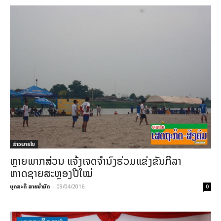
ຂ່າວພາຍ​ໃນ
ຫຼາຍພາກສ່ວນ ແຈ້ງເຈດຈໍານົງຮ່ວມແຂ່ງຂັນກີລາ
ຫາດຊາຍສະຫຼອງປີໃໝ່
ບຸດສະດີ ສາຍນ້ຳມັດ
-
09/04/2016
0