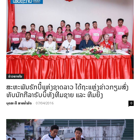
ຂ່າວພາຍ​ໃນ
ສະຫະພັນຣັກບີ້ແຫ່ງຊາດລາວ ໄດ້ຖະແຫຼ່ງຂ່າວກຽມສົ່ງ
ທັບນັກກີລາຣັບບິ້ທັງທີມຊາຍ ແລະ ທີມຍິງ
ບຸດສະດີ ສາຍນ້ຳມັດ
-
07/04/2016
0