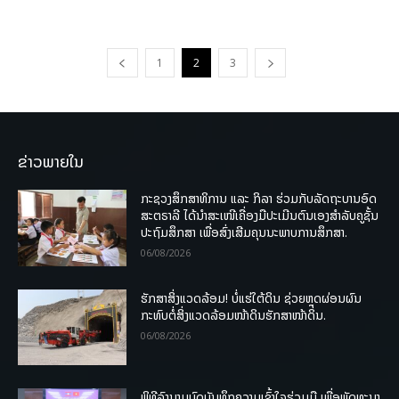
1
2
3
ຂ່າວພາຍໃນ
ກະຊວງສຶກສາທິການ ແລະ ກິລາ ຮ່ວມກັບລັດຖະບານອົດ
ສະຕຣາລີ ໄດ້ນຳສະເໜີເຄື່ອງມືປະເມີນຕົນເອງສຳລັບຄູຊັ້ນ
ປະຖົມສຶກສາ ເພື່ອສົ່ງເສີມຄຸນນະພາບການສຶກສາ.
06/08/2026
ຮັກສາສິ່ງແວດລ້ອມ! ບໍ່ແຮ່ໃຕ້ດິນ ຊ່ວຍຫຼຸດຜ່ອນຜົນ
ກະທົບຕໍ່ສິ່ງແວດລ້ອມໜ້າດິນຮັກສາໜ້າດິນ.
06/08/2026
ພິທີລົງນາມບົດບັນທຶກຄວາມເຂົ້າໃຈຮ່ວມມື ເພື່ອພັດທະນາ