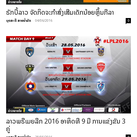
ຂ່າວພາຍ​ໃນ
ຣັກບີ້ລາວ ຈັດກິດຈະກຳສົ່ງເສີມເດັກນ້ອຍຫຼິ້ນກີລາ
ບຸດສະດີ ສາຍນ້ຳມັດ
-
04/06/2016
0
ຂ່າວພາຍ​ໃນ
ລາວພຣີເມຍລີກ 2016 ອາທິດທີ 9 ມີ ການແຂ່ງຂັນ 3
ຄູ່
ບຸດສະດີ ສາຍນ້ຳມັດ
-
28/05/2016
0