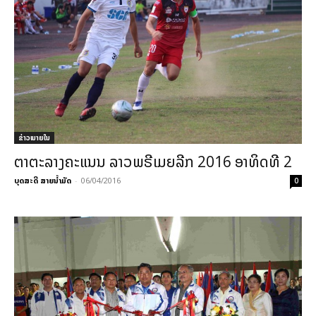
ຂ່າວພາຍ​ໃນ
ຕາຕະລາງຄະແນນ ລາວພຣີເມຍລີກ 2016 ອາທິດທີ 2
ບຸດສະດີ ສາຍນ້ຳມັດ
-
06/04/2016
0