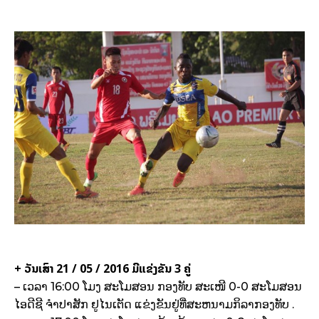
+ ວັນເສົາ 21 / 05 / 2016 ມີແຂ່ງຂັນ 3 ຄູ່
– ເວລາ 16:00 ໂມງ ສະໂມສອນ ກອງທັບ ສະເໜີ 0-0 ສະໂມສອນ
ໄອດີຊີ ຈຳປາສັກ ຢູໄນເຕັດ ແຂ່ງຂັນຢູ່ທີ່ສະຫນາມກິລາກອງທັບ .