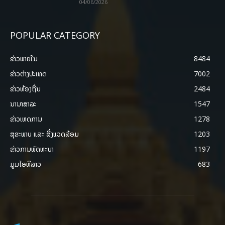
04/06/2026
POPULAR CATEGORY
ຂ່າວພາຍ​ໃນ
8484
ຂ່າວຕ່າງປະເທດ
7002
ຂ່າວທ້ອງຖິ່ນ
2484
ນານາສາລະ
1547
ຂ່າວເຫດການ
1278
ສຸຂະພາບ ແລະ ສີ່ງແວດລ້ອມ
1203
ຂ່າວການພັດທະນາ
1197
ມູມໄອທີລາວ
683