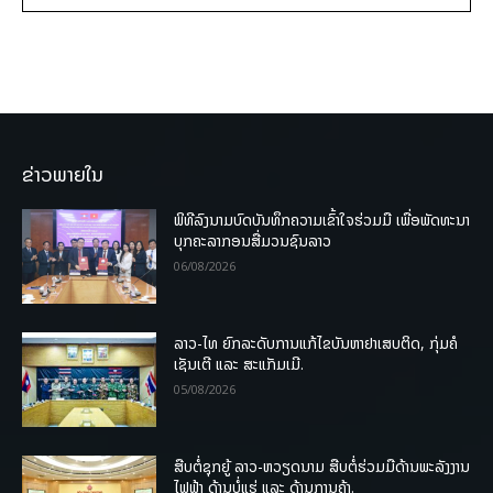
ຂ່າວພາຍໃນ
ພິທີລົງນາມບົດບັນທຶກຄວາມເຂົ້າໃຈຮ່ວມມື ເພື່ອພັດທະນາ
ບຸກຄະລາກອນສື່ມວນຊົນລາວ
06/08/2026
ລາວ-ໄທ ຍົກລະດັບການແກ້ໄຂບັນຫາຢາເສບຕິດ, ກຸ່ມຄໍ
ເຊັນເຕີ ແລະ ສະແກັມເມີ.
05/08/2026
ສືບຕໍ່ຊຸກຍູ້ ລາວ-ຫວຽດນາມ ສືບຕໍ່ຮ່ວມມືດ້ານພະລັງງານ
ໄຟຟ້າ ດ້ານບໍ່ແຮ່ ແລະ ດ້ານການຄ້າ.