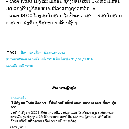
– ເວລາ 17:00 ໂມງ ສະໂມສອນ ຊ້າງນ້ອຍ ເສຍ 0-2 ສະໂມສອນ
ມຊ ແຂ່ງຂັນຢູ່ທີ່ສະຫນາມກິລາແຫ່ງຊາດຫລັກ 16.
– ເວລາ 18:00 ໂມງ ສະໂມສອນ ໄຟຟ້າລາວ ເສຍ 1-3 ສະໂມສອນ
ເອສຣາ ແຂ່ງຂັນຢູ່ທີ່ສະຫນາມລ້ານຊ້າງ
TAGS
ກີລາ
ຂ່າວກີລາ
ຜົນການເຕະບານ
ຜົນການເຕະບານ ລາວພຣີເມຍລີ 2016 ນັດ ວັນເສົາ 21 / 05 / 2016
ລາວພຣີເມຍລີ 2016
ບົດຄວາມຫຼ້າສຸດ
ຂ່າວພາຍ​ໃນ
ພິທີລົງນາມບົດບັນທຶກຄວາມເຂົ້າໃຈຮ່ວມມື ເພື່ອພັດທະນາບຸກຄະລາກອນສື່ມວນຊົນ
ລາວ
ວັນທີ 4 ສິງຫາ 2026 ທີ່ສະຖາບັນສື່ມວນຊົນ ແລະ ໂຄສະນາ ສັງກັດສະຖາບັນ
ການເມືອງແຫ່ງຊາດ ໂຮ່ຈິມິນ ນະຄອນຮ່າໂນ້ຍ ສສ. ຫວຽດນາມ, ໄດ້ຈັດພິທີ
ລົງນາມບົດບັນທຶກຄວາມເຂົ້າໃຈຮ່ວມມື ລະຫວ່າງ...
06/08/2026