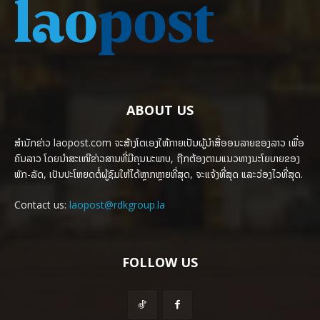
ABOUT US
ສຳນັກຂ່າວ laopost.com ຈະສ້າງໂຕເອງໃຫ້ກາຍເປັນຜູ້ນຳສື່ອອນລາຍຂອງລາວ ເພື່ອ
ຄົນລາວ ໂດຍນຳສະເໜີຂ່າວສານທີ່ມີຄຸນນະພາບ, ຖືກຕ້ອງຕາມແນວທາງນະໂຍບາຍຂອງ
ພັກ-ລັດ, ເປັນປະໂຫຍດຕໍ່ຜູ້ຊົມໃຫ້ໄດ້ຫຼາກຫຼາຍທີ່ສຸດ, ຈະແຈ້ງທີ່ສຸດ ແລະວ່ອງໄວທີ່ສຸດ.
Contact us:
laopost@rdkgroup.la
FOLLOW US