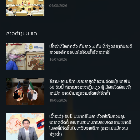
04/08/2026
ຂ່າວຕ່າງປະເທດ
ເຈົ້າໜ້າທີ່ໄທກັກຕົວ ຄົນລາວ 2 ຄົນ ທີ່ກ່ຽວຂ້ອງກັບຄະດີ
ສາວແອລັກລອບເຮໂຣອີນເຂົ້າອົດສະຕາລີ
16/07/2026
ອີຣານ-ອາເມລິກາ ເຈລະຈາຍຸດຕິຄວາມຂັດແຍ່ງ! ພາຍໃນ
60 ວັນນີ້ ຖ້າການເຈລະຈາຫຼົ້ມເຫຼວ ຫຼື ມີຝ່າຍໃດຝ່າຍໜຶ່ງ
ລະເມີດ ອາດນໍາມາສູ່ຄວາມຂັດແຍ້ງອີກຄັ້ງ
18/06/2026
ເຝົ້າລະວັງ-ຮັບມື ພະຍາດອີໂບລາ ຫົວໜ້າກົມຄວບຄຸມ
ພະຍາດຕິດຕໍ່ ລາຍງານສະພາບການລະບາດຂອງພະຍາດອີ
ໂບລາທີ່ເກີດຂຶ້ນໃນທະວີບອາຟຣິກາ (ລາວແມ່ນມີຄວາມ
ສ່ຽງຕໍ່າ)