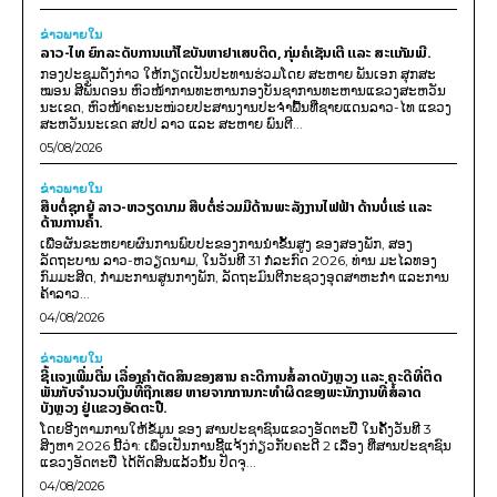
ຂ່າວພາຍ​ໃນ
ລາວ-ໄທ ຍົກລະດັບການແກ້ໄຂບັນຫາຢາເສບຕິດ, ກຸ່ມຄໍເຊັນເຕີ ແລະ ສະແກັມເມີ.
ກອງປະຊຸມດັ່ງກ່າວ ໃຫ້ກຽດເປັນປະທານຮ່ວມໂດຍ ສະຫາຍ ພັນເອກ ສຸກສະ
ໝອນ ສີພັນດອນ ຫົວໜ້າການທະຫານກອງບັນຊາການທະຫານແຂວງສະຫວັນ
ນະເຂດ, ຫົວໜ້າຄະນະໜ່ວຍປະສານງານປະຈຳພື້ນທີ່ຊາຍແດນລາວ-ໄທ ແຂວງ
ສະຫວັນນະເຂດ ສປປ ລາວ ແລະ ສະຫາຍ ພົນຕີ...
05/08/2026
ຂ່າວພາຍ​ໃນ
ສືບຕໍ່ຊຸກຍູ້ ລາວ-ຫວຽດນາມ ສືບຕໍ່ຮ່ວມມືດ້ານພະລັງງານໄຟຟ້າ ດ້ານບໍ່ແຮ່ ແລະ
ດ້ານການຄ້າ.
ເພື່ອຜັນຂະຫຍາຍຜົນການພົບປະຂອງການນຳຂັ້ນສູງ ຂອງສອງພັກ, ສອງ
ລັດຖະບານ ລາວ-ຫວຽດນາມ, ໃນວັນທີ 31 ກໍລະກົດ 2026, ທ່ານ ມະໄລທອງ
ກົມມະສິດ, ກຳມະການສູນກາງພັກ, ລັດຖະມົນຕີກະຊວງອຸດສາຫະກຳ ແລະການ
ຄ້າລາວ...
04/08/2026
ຂ່າວພາຍ​ໃນ
ຊີ້ແຈງເພີ່ມຕື່ມ ເລື່ອງຄໍາຕັດສິນຂອງສານ ຄະດີການສໍ້ລາດບັງຫຼວງ ແລະ ຄະດີທີ່ຕິດ
ພັນກັບຈຳນວນເງິນທີ່ຖືກເສຍ ຫາຍຈາກການກະທຳຜິດຂອງພະນັກງານທີ່ສໍ້ລາດ
ບັງຫຼວງ ຢູ່ແຂວງອັດຕະປື.
ໂດຍອີງຕາມການໃຫ້ຂໍ້ມູນ​ ຂອງ ສານປະຊາຊົນແຂວງອັດຕະປື ໃນຄັ້ງວັນທີ 3
ສິງຫາ 2026 ນີ້ວ່າ: ເພຶ່ອເປັນການຊີ້ແຈ້ງກ່ຽວກັບຄະດີ 2 ເລື່ອງ ທີ່ສານປະຊາຊົນ
ແຂວງອັດຕະປື ໄດ້ຕັດສິນແລ້ວນັ້ນ ປັດຈຸ...
04/08/2026