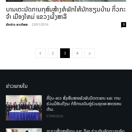
ບານເຕະນັດການກຸສົນສ້າງຫໍພັກໃຫ້ນັກຮຽນບ້ານ ກິ່ວກະ
ຈໍາ ເມືອງໃຫມ່ ແຂວງຜົ້ງສາລີ
ນັກຂ່າວ ລາວໂພສ
-
23/01/2016
0
2
3
4
ຂ່າວພາຍໃນ
ຍີ່ປຸ່ນ-ລາວ ສົ່ງເສີມສາຍພົວພັນມິດຕະພາບ ແລະ ການ
ຮ່ວມມືອັນດີງາມ ກໍຄືການເປັນຄູ່ຮ່ວມຍຸດທະສາດຮອບ
ດ້ານ.
07/08/2026
ກະຊວງສຶກສາທິການ ແລະ ກິລາ ຮ່ວມກັບລັດຖະບານອົດ