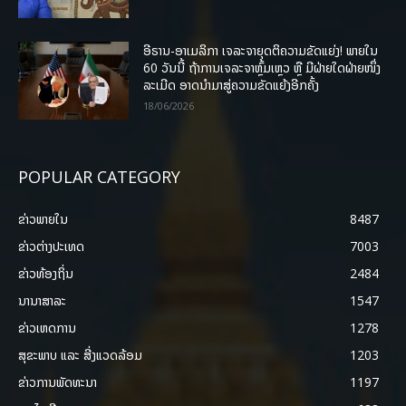
ອີຣານ-ອາເມລິກາ ເຈລະຈາຍຸດຕິຄວາມຂັດແຍ່ງ! ພາຍໃນ
60 ວັນນີ້ ຖ້າການເຈລະຈາຫຼົ້ມເຫຼວ ຫຼື ມີຝ່າຍໃດຝ່າຍໜຶ່ງ
ລະເມີດ ອາດນໍາມາສູ່ຄວາມຂັດແຍ້ງອີກຄັ້ງ
18/06/2026
POPULAR CATEGORY
ຂ່າວພາຍ​ໃນ
8487
ຂ່າວຕ່າງປະເທດ
7003
ຂ່າວທ້ອງຖິ່ນ
2484
ນານາສາລະ
1547
ຂ່າວເຫດການ
1278
ສຸຂະພາບ ແລະ ສີ່ງແວດລ້ອມ
1203
ຂ່າວການພັດທະນາ
1197