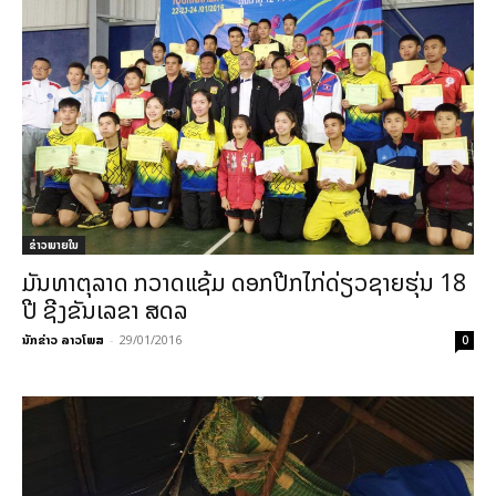
ຂ່າວພາຍ​ໃນ
ມັນທາຕຸລາດ ກວາດແຊ້ມ ດອກປີກໄກ່ດ່ຽວຊາຍຮຸ່ນ 18
ປີ ຊີງຂັນເລຂາ ສດລ
ນັກຂ່າວ ລາວໂພສ
-
29/01/2016
0