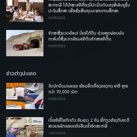
ສະຕຣາລີ ໄດ້ນຳສະເໜີເຄື່ອງມືປະເມີນຕົນເອງສຳລັບຄູຊັ້ນ
ປະຖົມສຶກສາ ເພື່ອສົ່ງເສີມຄຸນນະພາບການສຶກສາ.
06/08/2026
ຮັກສາສິ່ງແວດລ້ອມ! ບໍ່ແຮ່ໃຕ້ດິນ ຊ່ວຍຫຼຸດຜ່ອນຜົນ
ກະທົບຕໍ່ສິ່ງແວດລ້ອມໜ້າດິນຮັກສາໜ້າດິນ.
06/08/2026
ຂ່າວຕ່າງປະເທດ
ຈັບນັກບິນມາເລເຊຍ ພ້ອມຍຶດເຄື່ອງຂອງກາງ ຢາອີ ຫຼາຍ
ກວ່າ 70,000 ເມັດ
06/08/2026
ເຈົ້າໜ້າທີ່ໄທກັກຕົວ ຄົນລາວ 2 ຄົນ ທີ່ກ່ຽວຂ້ອງກັບຄະດີ
ສາວແອລັກລອບເຮໂຣອີນເຂົ້າອົດສະຕາລີ
16/07/2026