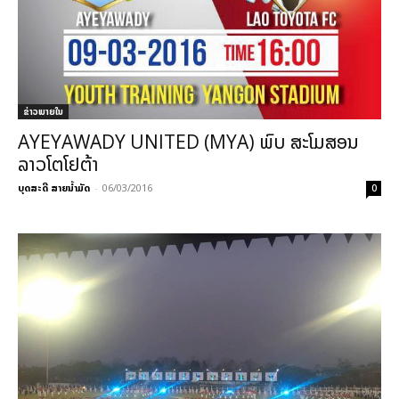
ຂ່າວພາຍ​ໃນ
AYEYAWADY UNITED (MYA) ພົບ ສະໂມສອນ
ລາວໂຕໂຢຕ້າ
ບຸດສະດີ ສາຍນ້ຳມັດ
-
06/03/2016
0