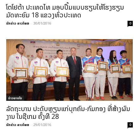
ໂຕໂຢຕ້າ ປະເທດໄທ ມອບປຶ້ມແບບຮຽນໃຫ້ໂຮງຮຽນ
ມັດທະຍົມ 18 ແຂວງທົ່ວປະເທດ
ນັກຂ່າວ ລາວໂພສ
-
30/01/2016
0
ຂ່າວພາຍ​ໃນ
ລັດຖະບານ ປະດັບຫຼຽນແກ່ບຸກຄົນ-ກົມກອງ ທີ່ສ້າງຜົນ
ງານ ໃນຊີເກມ ຄັ້ງທີ 28
ນັກຂ່າວ ລາວໂພສ
-
29/01/2016
0