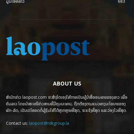
ມູມໄອທີລາວ
683
ABOUT US
ສຳນັກຂ່າວ laopost.com ຈະສ້າງໂຕເອງໃຫ້ກາຍເປັນຜູ້ນຳສື່ອອນລາຍຂອງລາວ ເພື່ອ
ຄົນລາວ ໂດຍນຳສະເໜີຂ່າວສານທີ່ມີຄຸນນະພາບ, ຖືກຕ້ອງຕາມແນວທາງນະໂຍບາຍຂອງ
ພັກ-ລັດ, ເປັນປະໂຫຍດຕໍ່ຜູ້ຊົມໃຫ້ໄດ້ຫຼາກຫຼາຍທີ່ສຸດ, ຈະແຈ້ງທີ່ສຸດ ແລະວ່ອງໄວທີ່ສຸດ.
Contact us:
laopost@rdkgroup.la