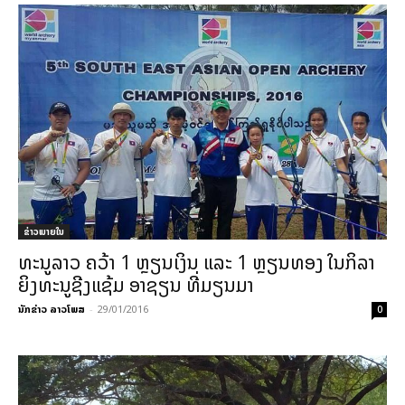
ຂ່າວພາຍ​ໃນ
ທະນູລາວ ຄວ້າ 1 ຫຼຽນເງິນ ແລະ 1 ຫຼຽນທອງ ໃນກິລາ
ຍິງທະນູຊີງແຊ້ມ ອາຊຽນ ທີ່ມຽນມາ
ນັກຂ່າວ ລາວໂພສ
-
29/01/2016
0