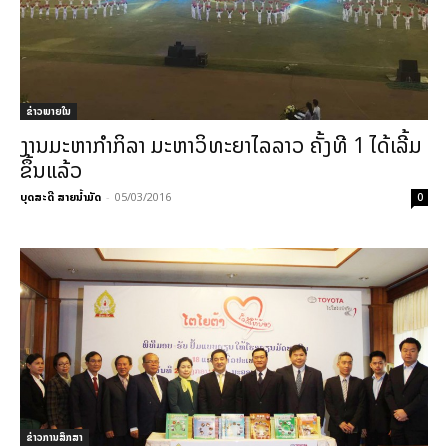
ຂ່າວພາຍ​ໃນ
ງານມະຫາກໍາກິລາ ມະຫາວິທະຍາໄລລາວ ຄັ້ງທີ 1 ໄດ້ເລີ້ມ
ຂຶ້ນແລ້ວ
ບຸດສະດີ ສາຍນ້ຳມັດ
-
05/03/2016
0
ຂ່າວການສຶກສາ