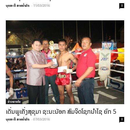
ບຸດສະດີ ສາຍນ້ຳມັດ
-
11/03/2016
0
ຂ່າວພາຍ​ໃນ
ເດັ່ນພູເຄັ່ງສຸຂຸມາ ຊະນະນັອກ ສົມຈິດໂຊກນໍາໄຊ ຍົກ 5
ບຸດສະດີ ສາຍນ້ຳມັດ
-
07/03/2016
0