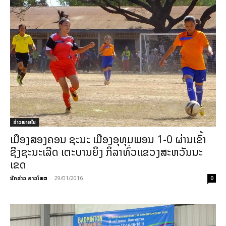
ຂ່າວພາຍ​ໃນ
ເມືອງສອງຄອນ ຊະນະ ເມືອງອຸທຸມພອນ 1-0 ຜ່ານເຂົ້າ
ຊີງຊະນະເລີດ ເຕະບານຍິງ ກິລາທົ່ວແຂວງສະຫວັນນະ
ເຂດ
ນັກຂ່າວ ລາວໂພສ
-
29/01/2016
0