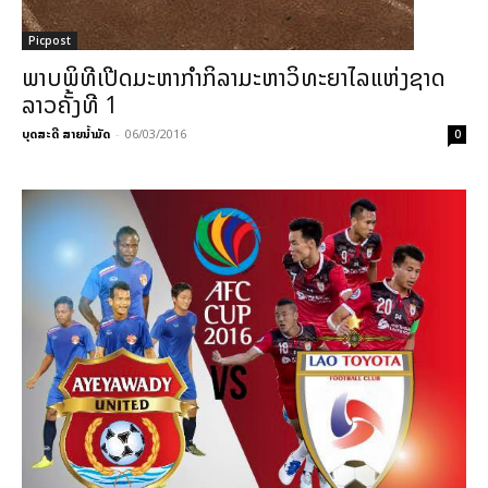
Picpost
ພາບພິທີເປີດມະຫາກຳກິລາມະຫາວິທະຍາໄລແຫ່ງຊາດ
ລາວຄັ້ງທີ 1
ບຸດສະດີ ສາຍນ້ຳມັດ
-
06/03/2016
0