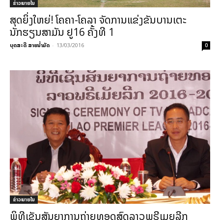
ຂ່າວພາຍ​ໃນ
ສຸດຍິ່ງໃຫຍ່! ໂຄຄາ-ໂຄລາ ຈັດການແຂ່ງຂັນບານເຕະ
ນັກຮຽນສາມັນ ຢູ16 ຄັ້ງທີ 1
ບຸດສະດີ ສາຍນ້ຳມັດ
-
13/03/2016
0
ຂ່າວພາຍ​ໃນ
ພິທີເຊັນສັນຍາການຖ່າຍທອດສົດລາວພຣີເມຍລີກ