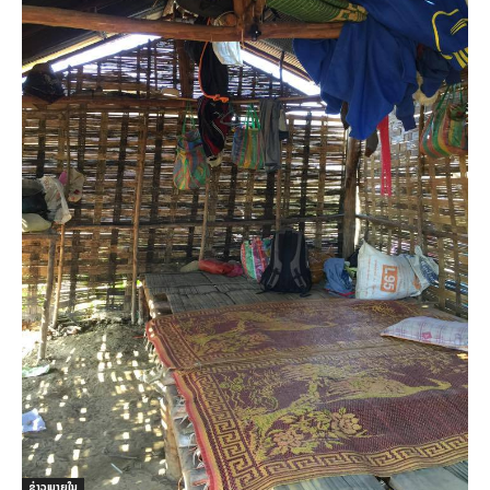
ຂ່າວພາຍ​ໃນ