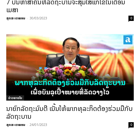
7 ບັນຫາສຳຄັນທີ່ລັດຖະບານຈະສຸມໃສ່ແກ້ໄຂໃນເດືອນ
ເມສາ
ສຸກສະດາພອນ
-
30/03/2023
0
ຂ່າວພາຍ​ໃນ
ນາຍົກລັດຖະມົນຕີ ເນັ້ນໃຫ້ພາກທຸລະກິດຕ້ອງຮ່ວມມືກັບ
ລັດຖະບານ
ສຸກສະດາພອນ
-
24/01/2023
0