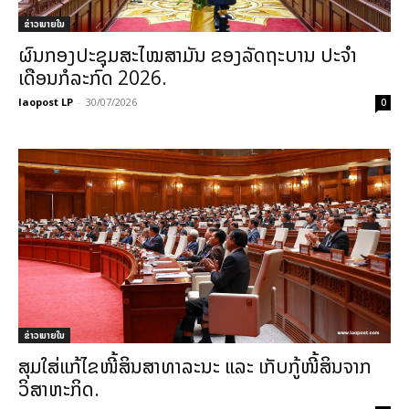
ຂ່າວພາຍ​ໃນ
ຜົນກອງປະຊຸມສະໄໝສາມັນ ຂອງລັດຖະບານ ປະຈຳ
ເດືອນກໍລະກົດ 2026.
laopost LP
-
30/07/2026
0
ຂ່າວພາຍ​ໃນ
ສຸມໃສ່ແກ້ໄຂໜີ້ສິນສາທາລະນະ ແລະ ເກັບກູ້ໜີ້ສິນຈາກ
ວິສາຫະກິດ.