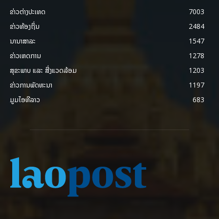
ຂ່າວຕ່າງປະເທດ
7003
ຂ່າວທ້ອງຖິ່ນ
2484
ນານາສາລະ
1547
ຂ່າວເຫດການ
1278
ສຸຂະພາບ ແລະ ສີ່ງແວດລ້ອມ
1203
ຂ່າວການພັດທະນາ
1197
ມູມໄອທີລາວ
683