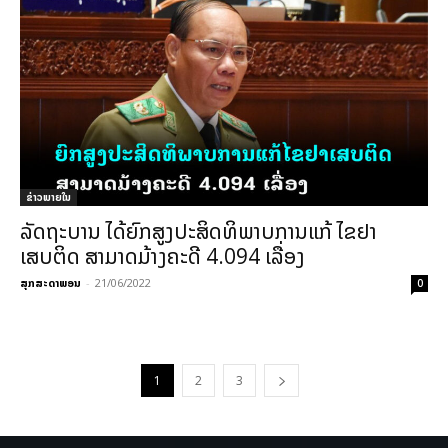
ຂ່າວພາຍ​ໃນ
ລັດຖະບານ ໄດ້ຍົກສູງປະສິດທິພາບການແກ້ ໄຂຢາ
ເສບຕິດ ສາມາດມ້າງຄະດີ 4.094 ເລື່ອງ
ສຸກສະດາພອນ
-
21/06/2022
0
1
2
3