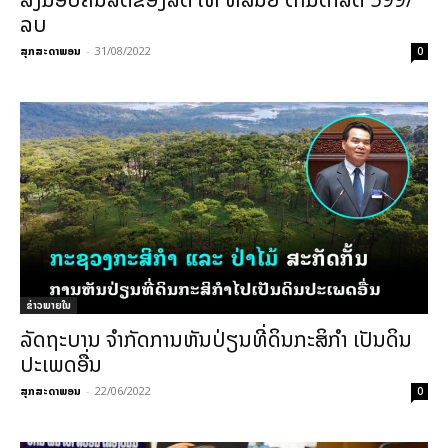
ລບ
ສຸກສະດາພອນ
-
31/08/2022
0
ຂ່າວພາຍ​ໃນ
ລັດຖະ​ບານ ​ຈຳ​ກັດການຫັນປ່ຽນທີ່ດິນກະສິກຳ ເປັນດິນ
ປະເພດອື່ນ
ສຸກສະດາພອນ
-
22/06/2022
0