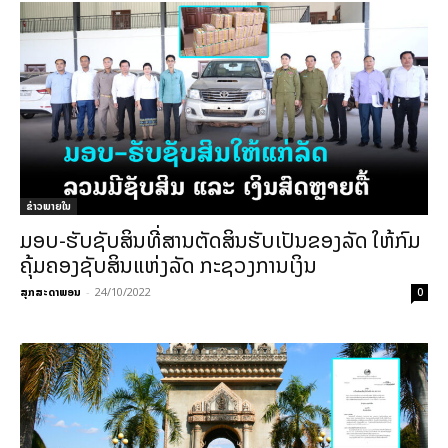
ຂ່າວພາຍ​ໃນ
ມອບ-ຮັບຊັບສິນທີ່ສານຕັດສິນຮັບເປັນຂອງລັດ ໃຫ້ກົມ
ຄຸ້ມຄອງຊັບສິນແຫ່ງລັດ ກະຊວງການເງິນ
ສຸກສະດາພອນ
-
24/10/2022
0