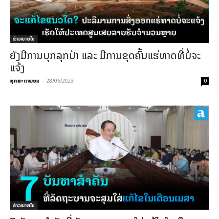
ຂ່າວພາຍ​ໃນ
ຍັງມີການບຸກລຸກປ່າ ແລະ ມີການຂຸດຄົ້ນແຮ່ທາດທີ່ບໍ່ຈະ
ແຈ້ງ
ສຸກສະດາພອນ
-
28/06/2023
0
ຂ່າວພາຍ​ໃນ