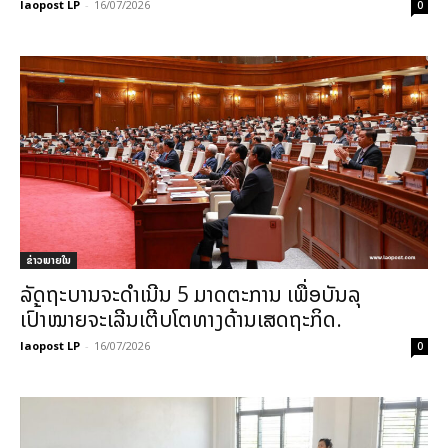
laopost LP
-
16/07/2026
0
ຂ່າວພາຍ​ໃນ
ລັດຖະບານຈະດຳເນີນ 5 ມາດຕະການ ເພື່ອບັນລຸ
ເປົ້າໝາຍຈະເລີນເຕີບໂຕທາງດ້ານເສດຖະກິດ.
laopost LP
-
16/07/2026
0