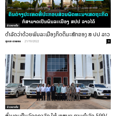
ຂ່າວພາຍ​ໃນ
ດຳລັດວ່າດ້ວຍພົນລະເມືອງກິດຕິມະສັກຂອງ ສ ປປ ລາວ
ສຸກສະດາພອນ
-
21/10/2022
0
ຂ່າວພາຍ​ໃນ
ສົ່ງມອບຄືນລົດຂອງລັດ ໃຫ້ ຫສນຍ ຕາມດຳລັດ 599/