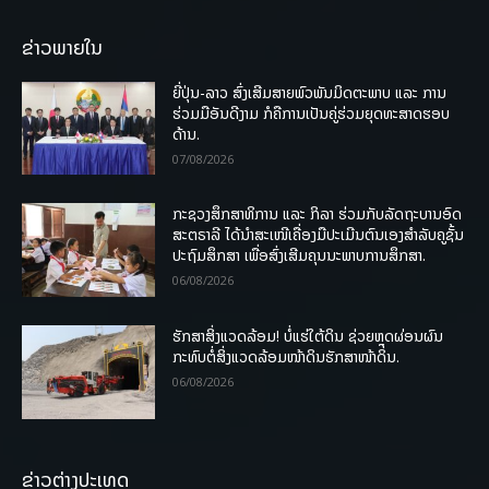
ຂ່າວພາຍໃນ
ຍີ່ປຸ່ນ-ລາວ ສົ່ງເສີມສາຍພົວພັນມິດຕະພາບ ແລະ ການ
ຮ່ວມມືອັນດີງາມ ກໍຄືການເປັນຄູ່ຮ່ວມຍຸດທະສາດຮອບ
ດ້ານ.
07/08/2026
ກະຊວງສຶກສາທິການ ແລະ ກິລາ ຮ່ວມກັບລັດຖະບານອົດ
ສະຕຣາລີ ໄດ້ນຳສະເໜີເຄື່ອງມືປະເມີນຕົນເອງສຳລັບຄູຊັ້ນ
ປະຖົມສຶກສາ ເພື່ອສົ່ງເສີມຄຸນນະພາບການສຶກສາ.
06/08/2026
ຮັກສາສິ່ງແວດລ້ອມ! ບໍ່ແຮ່ໃຕ້ດິນ ຊ່ວຍຫຼຸດຜ່ອນຜົນ
ກະທົບຕໍ່ສິ່ງແວດລ້ອມໜ້າດິນຮັກສາໜ້າດິນ.
06/08/2026
ຂ່າວຕ່າງປະເທດ