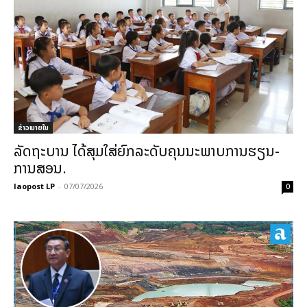
ຂ່າວພາຍ​ໃນ
ລັດຖະບານ ໄດ້ສຸມໃສ່ຍົກລະດັບຄຸນນະພາບການຮຽນ-
ການສອນ.
laopost LP
-
07/07/2026
0