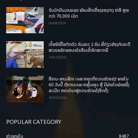
ຈັບນັກບິນມາເລເຊຍ ພ້ອມຍຶດເຄື່ອງຂອງກາງ ຢາອີ ຫຼາຍ
ກວ່າ 70,000 ເມັດ
06/08/2026
ເຈົ້າໜ້າທີ່ໄທກັກຕົວ ຄົນລາວ 2 ຄົນ ທີ່ກ່ຽວຂ້ອງກັບຄະດີ
ສາວແອລັກລອບເຮໂຣອີນເຂົ້າອົດສະຕາລີ
16/07/2026
ອີຣານ-ອາເມລິກາ ເຈລະຈາຍຸດຕິຄວາມຂັດແຍ່ງ! ພາຍໃນ
60 ວັນນີ້ ຖ້າການເຈລະຈາຫຼົ້ມເຫຼວ ຫຼື ມີຝ່າຍໃດຝ່າຍໜຶ່ງ
ລະເມີດ ອາດນໍາມາສູ່ຄວາມຂັດແຍ້ງອີກຄັ້ງ
18/06/2026
POPULAR CATEGORY
ຂ່າວພາຍ​ໃນ
8487