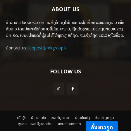
ABOUT US
ສຳນັກຂ່າວ laopost.com ຈະສ້າງໂຕເອງໃຫ້ກາຍເປັນຜູ້ນຳສື່ອອນລາຍຂອງລາວ ເພື່ອ
ຄົນລາວ ໂດຍນຳສະເໜີຂ່າວສານທີ່ມີຄຸນນະພາບ, ຖືກຕ້ອງຕາມແນວທາງນະໂຍບາຍຂອງ
ພັກ-ລັດ, ເປັນປະໂຫຍດຕໍ່ຜູ້ຊົມໃຫ້ໄດ້ຫຼາກຫຼາຍທີ່ສຸດ, ຈະແຈ້ງທີ່ສຸດ ແລະວ່ອງໄວທີ່ສຸດ.
Contact us:
laopost@rdkgroup.la
FOLLOW US
ໜ້າຫຼັກ
ຂ່າວພາຍ​ໃນ
ຂ່າວຕ່າງປະເທດ
​ຂ່າວບັນເທິງ
​ຂ່າວທ່ອງທ່ຽວ
ສຸຂະພາບ ແລະ ສີ່ງແວດລ້ອມ
ພະຍາກອນອາກາດ
ຄົ້ນຫາວຽກ