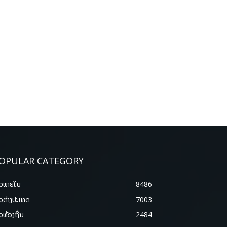
OPULAR CATEGORY
າວພາຍ​ໃນ
8486
າວຕ່າງປະເທດ
7003
າວທ້ອງຖິ່ນ
2484