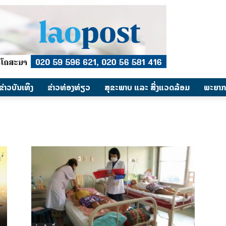
​ຂ່າວບັນເທິງ
​ຂ່າວທ່ອງທ່ຽວ
ສຸຂະພາບ ແລະ ສີ່ງແວດລ້ອມ
ພະຍາກ