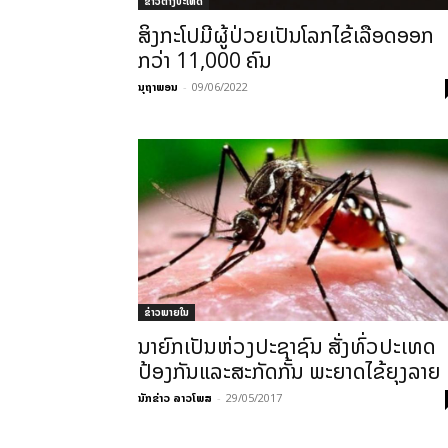
ຂ່າວຕ່າງປະເທດ
ສິງກະໂປມີຜູ້ປ່ວຍເປັນໂລກໄຂ້ເລືອດອອກ
ກວ່າ 11,000 ຄົນ
ນຸຖາພອນ
-
09/06/2022
ຂ່າວພາຍ​ໃນ
ນາຍົກເປັນຫ່ວງປະຊາຊົນ ສັ່ງທົ່ວປະເທດ
ປ້ອງກັນແລະສະກັດກັ້ນ ພະຍາດໄຂ້ຍຸງລາຍ
ນັກຂ່າວ ລາວໂພສ
-
29/05/2017