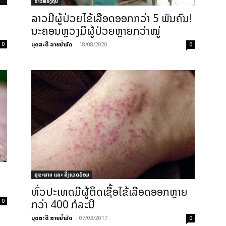
ຂ່າວທ້ອງຖິ່ນ
ລາວມີຜູ້ປ່ວຍໄຂ້ເລືອດອອກກວ່າ 5 ພັນຄົນ!
ນະຄອນຫຼວງມີຜູ້ປ່ວຍຫຼາຍກວ່າໝູ່
ບຸດສະດີ ສາຍນ້ຳມັດ
-
18/08/2020
0
0
ສຸຂະພາບ ແລະ ສີ່ງແວດລ້ອມ
ທົ່ວປະເທດມີຜູ້ຕິດເຊື້ອໄຂ້ເລືອດອອກຫຼາຍ
ກວ່າ 400 ກໍລະນີ
0
ບຸດສະດີ ສາຍນ້ຳມັດ
-
07/03/2017
0