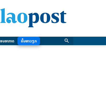
ອນອາກາດ
ຄົ້ນຫາວຽກ