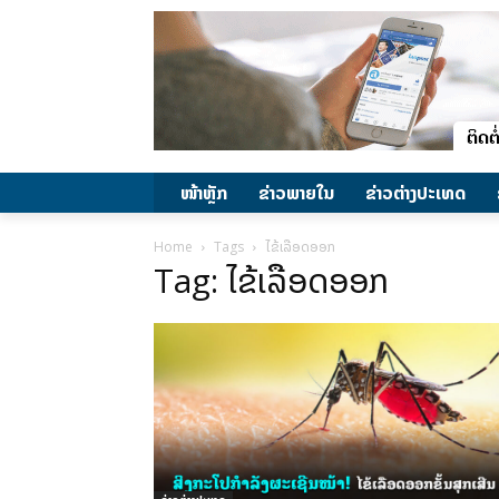
ໜ້າຫຼັກ
ຂ່າວພາຍ​ໃນ
ຂ່າວຕ່າງປະເທດ
Home
Tags
ໄຂ້ເລືອດອອກ
Tag: ໄຂ້ເລືອດອອກ