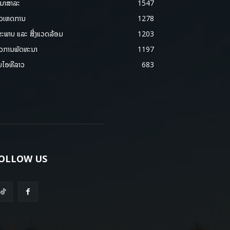
ນາສາລະ
1547
າວເຫດການ
1278
ຂະພາບ ແລະ ສີ່ງແວດລ້ອມ
1203
າວການພັດທະນາ
1197
ມໄອທີລາວ
683
OLLOW US