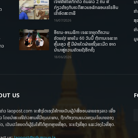
ເຈົ້າໜ້າທີ່ໄທກັກຕົວ ຄົນລາວ 2 ຄົນ ທີ່
ນາ
ກ່ຽວຂ້ອງກັບຄະດີສາວແອລັກລອບເຮໂຣອີນ
ຸດ
ຂ່
ເຂົ້າອົດສະຕາລີ
ສຸ
16/07/2026
ຂ່
ອີຣານ-ອາເມລິກາ ເຈລະຈາຍຸດຕິຄວາມ
ຂັດແຍ່ງ! ພາຍໃນ 60 ວັນນີ້ ຖ້າການເຈລະຈາ
ມູ
ື
ຫຼົ້ມເຫຼວ ຫຼື ມີຝ່າຍໃດຝ່າຍໜຶ່ງລະເມີດ ອາດ
ລາວ
ນໍາມາສູ່ຄວາມຂັດແຍ້ງອີກຄັ້ງ
18/06/2026
OUT US
F
ຂ່າວ laopost.com ຈະສ້າງໂຕເອງໃຫ້ກາຍເປັນຜູ້ນຳສື່ອອນລາຍຂອງລາວ ເພື່ອ
ວ ໂດຍນຳສະເໜີຂ່າວສານທີ່ມີຄຸນນະພາບ, ຖືກຕ້ອງຕາມແນວທາງນະໂຍບາຍຂອງ
ດ, ເປັນປະໂຫຍດຕໍ່ຜູ້ຊົມໃຫ້ໄດ້ຫຼາກຫຼາຍທີ່ສຸດ, ຈະແຈ້ງທີ່ສຸດ ແລະວ່ອງໄວທີ່ສຸດ.
act us:
laopost@rdkgroup.la