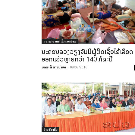
ສຸຂະພາບ ແລະ ສີ່ງແວດລ້ອມ
ນະຄອນລວງວຽງຈັນມີຜູ້ຕິດເຊື້ອໄຂ້ເລືອດ
ອອກແລ້ວຫຼາຍກວ່າ 140 ກໍລະນີ
ບຸດສະດີ ສາຍນ້ຳມັດ
-
09/08/2016
ຂ່າວທ້ອງຖິ່ນ