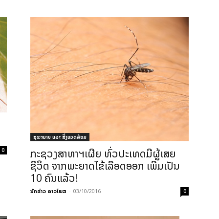
ສຸຂະພາບ ແລະ ສີ່ງແວດລ້ອມ
0
ກະຊວງສາທາຯເຜີຍ ທົ່ວປະເທດມີຜູ້ເສຍ
ຊີວິດ ຈາກພະຍາດໄຂ້ເລືອດອອກ ເພີ່ມເປັນ
10 ຄົນແລ້ວ!
ນັກຂ່າວ ລາວໂພສ
-
03/10/2016
0