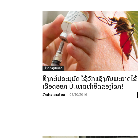
ຂ່າວຕ່າງປະເທດ
ສິງກະໂປອະນຸມັດ ໃຊ້ວັກແຊັງກັນພະຍາດໄຂ້
ເລືອດອອກ ປະເທດທຳອິດຂອງໂລກ!
ນັກຂ່າວ ລາວໂພສ
-
05/10/2016