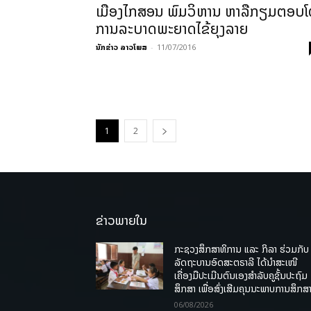
ເມືອງໄກສອນ ພົມວິຫານ ຫາລືກຽມຕອບໂ
ການລະບາດພະຍາດໄຂ້ຍຸງລາຍ
ນັກຂ່າວ ລາວໂພສ
-
11/07/2016
1
2
ຂ່າວພາຍໃນ
ກະຊວງສຶກສາທິການ ແລະ ກິລາ ຮ່ວມກັບ
ລັດຖະບານອົດສະຕຣາລີ ໄດ້ນຳສະເໜີ
ເຄື່ອງມືປະເມີນຕົນເອງສຳລັບຄູຊັ້ນປະຖົມ
ສຶກສາ ເພື່ອສົ່ງເສີມຄຸນນະພາບການສຶກສາ
06/08/2026