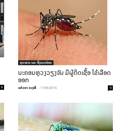
ສຸຂະພາບ ແລະ ສີ່ງແວດລ້ອມ
ນະຄອນຫຼວງວຽງຈັນ ມີຜູ້ຕິດເຊື້ອ ໄຂ້ເລືອດ
ອອກ
0
ແກ້ວຕາ ດວງສີ
-
11/08/2016
0