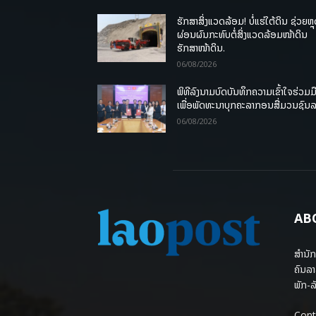
ຮັກສາສິ່ງແວດລ້ອມ! ບໍ່ແຮ່ໃຕ້ດິນ ຊ່ວຍຫຼ
ຜ່ອນຜົນກະທົບຕໍ່ສິ່ງແວດລ້ອມໜ້າດິນ
ຮັກສາໜ້າດິນ.
06/08/2026
ພິທີລົງນາມບົດບັນທຶກຄວາມເຂົ້າໃຈຮ່ວມມ
ເພື່ອພັດທະນາບຸກຄະລາກອນສື່ມວນຊົນ
06/08/2026
AB
ສຳນັກ
ຄົນລາ
ພັກ-ລັ
Cont