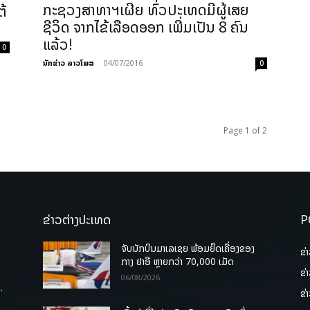
ກະຊວງສາທາຯເຜີຍ ທົ່ວປະເທດມີຜູ້ເສຍ
ຕ້
ຊີວິດ ຈາກໄຂ້ເລືອດອອກ ເພີ່ມເປັນ 8 ຄົນ
ແລ້ວ!
0
ນັກຂ່າວ ລາວໂພສ
-
04/07/2016
0
Page 1 of 2
ຂ່າວຕ່າງປະເທດ
P
ຈັບນັກບິນມາເລເຊຍ ພ້ອມຍຶດເຄື່ອງຂອງ
ຂ່
ກາງ ຢາອີ ຫຼາຍກວ່າ 70,000 ເມັດ
ຂ່
06/08/2026
.
ຂ່