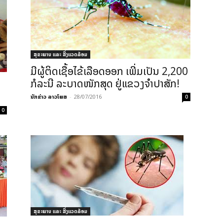
ສຸຂະພາບ ແລະ ສີ່ງແວດລ້ອມ
ມີຜູ້ຕິດເຊື້ອໄຂ້ເລືອດອອກ ເພີ່ມເປັນ 2,200
ກໍລະນີ ລະບາດໜັກສຸດ ຢູ່ແຂວງຈຳປາສັກ!
ນັກຂ່າວ ລາວໂພສ
-
28/07/2016
0
0
ສຸຂະພາບ ແລະ ສີ່ງແວດລ້ອມ