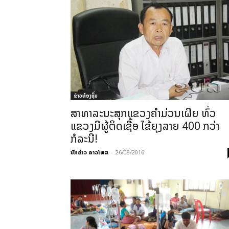
ຂ່າວທ້ອງຖິ່ນ
ສາທາລະນະສຸກແຂວງຄຳມ່ວນເຜີຍ ທົ່ວ
ແຂວງມີຜູ້ຕິດເຊື້ອ ໄຂ້ຍຸງລາຍ 400 ກວ່າ
ກໍລະນີ!
ນັກຂ່າວ ລາວໂພສ
-
26/08/2016