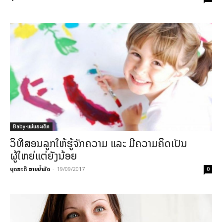
Baby-ແມ່ແລະເດັກ
ວິທີສອນລູກໃຫ້ຮູ້ຈັກຄວາມ ແລະ ມີຄວາມຄິດເປັນ
ຜູ້ໃຫຍ່ແຕ່ຍັງນ້ອຍ
ບຸດສະດີ ສາຍນ້ຳມັດ
-
19/09/2017
0