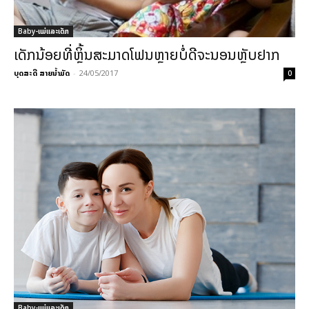
Baby-ແມ່ແລະເດັກ
ເດັກນ້ອຍທີ່ຫຼິ້ນສະມາດໂຟນຫຼາຍບໍ່ດີຈະນອນຫຼັບຢາກ
ບຸດສະດີ ສາຍນ້ຳມັດ
-
24/05/2017
0
Baby-ແມ່ແລະເດັກ