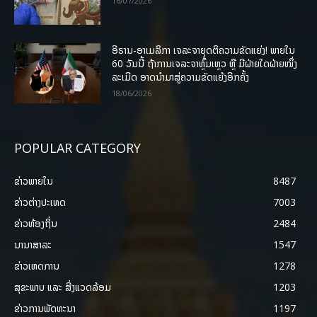
16/07/2026
ອີຣານ-ອາເມລິກາ ເຈລະຈາຍຸດຕິຄວາມຂັດແຍ່ງ! ພາຍໃນ
60 ວັນນີ້ ຖ້າການເຈລະຈາຫຼົ້ມເຫຼວ ຫຼື ມີຝ່າຍໃດຝ່າຍໜຶ່ງ
ລະເມີດ ອາດນໍາມາສູ່ຄວາມຂັດແຍ້ງອີກຄັ້ງ
18/06/2026
POPULAR CATEGORY
ຂ່າວພາຍ​ໃນ
8487
ຂ່າວຕ່າງປະເທດ
7003
ຂ່າວທ້ອງຖິ່ນ
2484
ນານາສາລະ
1547
ຂ່າວເຫດການ
1278
ສຸຂະພາບ ແລະ ສີ່ງແວດລ້ອມ
1203
ຂ່າວການພັດທະນາ
1197