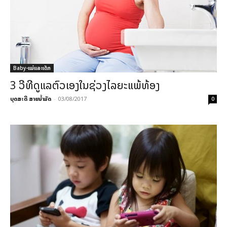
Baby-ແມ່ແລະເດັກ
3 ວີທີດູແລຕົວເອງໃນຊ່ວງໄລຍະແພ້ທ້ອງ
ບຸດສະດີ ສາຍນ້ຳມັດ
-
03/08/2017
0