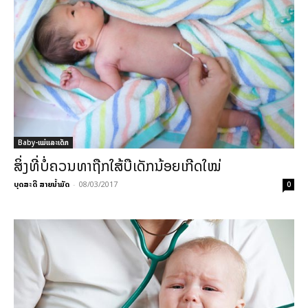
Baby-ແມ່ແລະເດັກ
ສິ່ງທີ່ບໍ່ຄວນທາຖືກໃສ້ບືເດັກນ້ອຍເກີດໃໝ່
ບຸດສະດີ ສາຍນ້ຳມັດ
-
08/03/2017
0