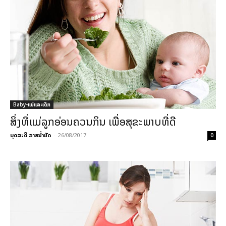
Baby-ແມ່ແລະເດັກ
ສິ່ງທີ່ແມ່ລູກອ່ອນຄວນກິນ ເພື່ອສຸຂະພາບທີ່ດີ
ບຸດສະດີ ສາຍນ້ຳມັດ
-
26/08/2017
0