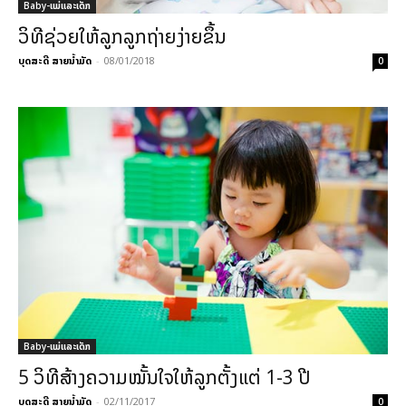
Baby-ແມ່ແລະເດັກ
ວິທີຊ່ວຍໃຫ້ລູກລູກຖ່າຍງ່າຍຂຶ້ນ
ບຸດສະດີ ສາຍນ້ຳມັດ
-
08/01/2018
0
Baby-ແມ່ແລະເດັກ
5 ວິທີສ້າງຄວາມໝັ້ນໃຈໃຫ້ລູກຕັ້ງແຕ່ 1-3 ປີ
ບຸດສະດີ ສາຍນ້ຳມັດ
-
02/11/2017
0