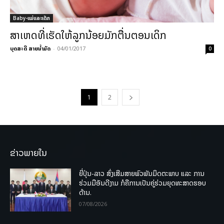
Baby-ແມ່ແລະເດັກ
ສາເຫດທີ່ເຮັດໃຫ້ລູກນ້ອຍມັກຕື່ນຕອນເດິກ
ບຸດສະດີ ສາຍນ້ຳມັດ
-
04/01/2017
0
1
2
ຂ່າວພາຍໃນ
ຍີ່ປຸ່ນ-ລາວ ສົ່ງເສີມສາຍພົວພັນມິດຕະພາບ ແລະ ການ
ຮ່ວມມືອັນດີງາມ ກໍຄືການເປັນຄູ່ຮ່ວມຍຸດທະສາດຮອບ
ດ້ານ.
07/08/2026