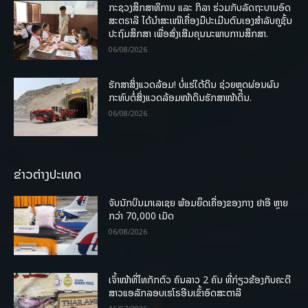
ກະຊວງສຶກສາທິການ ແລະ ກິລາ ຮ່ວມກັບລັດຖະບານອົດ
ສະຕຣາລີ ໄດ້ນຳສະເໜີເຄື່ອງມືປະເມີນຕົນເອງສຳລັບຄູຊັ້ນ
ປະຖົມສຶກສາ ເພື່ອສົ່ງເສີມຄຸນນະພາບການສຶກສາ.
06/08/2026
ຮັກສາສິ່ງແວດລ້ອມ! ບໍ່ແຮ່ໃຕ້ດິນ ຊ່ວຍຫຼຸດຜ່ອນຜົນ
ກະທົບຕໍ່ສິ່ງແວດລ້ອມໜ້າດິນຮັກສາໜ້າດິນ.
06/08/2026
ຂ່າວຕ່າງປະເທດ
ຈັບນັກບິນມາເລເຊຍ ພ້ອມຍຶດເຄື່ອງຂອງກາງ ຢາອີ ຫຼາຍ
ກວ່າ 70,000 ເມັດ
06/08/2026
ເຈົ້າໜ້າທີ່ໄທກັກຕົວ ຄົນລາວ 2 ຄົນ ທີ່ກ່ຽວຂ້ອງກັບຄະດີ
ສາວແອລັກລອບເຮໂຣອີນເຂົ້າອົດສະຕາລີ