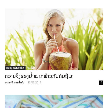
Baby-ແມ່ແລະເດັກ
ຄວາມຈິງຂອງນ້ຳໝາກພ້າວກັບຄົນຖືພາ
ບຸດສະດີ ສາຍນ້ຳມັດ
-
10/03/2017
0