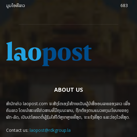
ມູມໄອທີລາວ
683
ABOUT US
ສຳນັກຂ່າວ laopost.com ຈະສ້າງໂຕເອງໃຫ້ກາຍເປັນຜູ້ນຳສື່ອອນລາຍຂອງລາວ ເພື່ອ
ຄົນລາວ ໂດຍນຳສະເໜີຂ່າວສານທີ່ມີຄຸນນະພາບ, ຖືກຕ້ອງຕາມແນວທາງນະໂຍບາຍຂອງ
ພັກ-ລັດ, ເປັນປະໂຫຍດຕໍ່ຜູ້ຊົມໃຫ້ໄດ້ຫຼາກຫຼາຍທີ່ສຸດ, ຈະແຈ້ງທີ່ສຸດ ແລະວ່ອງໄວທີ່ສຸດ.
Contact us:
laopost@rdkgroup.la