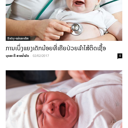
Baby-ແມ່ແລະເດັກ
ການເບິ່ງແຍງເດັກນ້ອຍທີ່ເຄີຍປ່ວຍລຳໄສ້ຕິດເຊື້ອ
ບຸດສະດີ ສາຍນ້ຳມັດ
-
02/02/2017
0