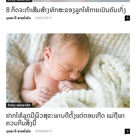
8 ກິດຈະກຳເສີມສ້າງທັກສະຂອງລູກໃຫ້ກາຍເປັນຄົນເກັ່ງ
ບຸດສະດີ ສາຍນ້ຳມັດ
-
16/05/2017
0
Baby-ແມ່ແລະເດັກ
ຢາກໃຫ້ລູກມີຜິວສຸຂະພາບດີຕັ້ງແຕ່ຕອນເກີດ ແມ່ຖືພາ
ຄວນກິນສິ່ງນີ້
ບຸດສະດີ ສາຍນ້ຳມັດ
-
10/04/2017
0