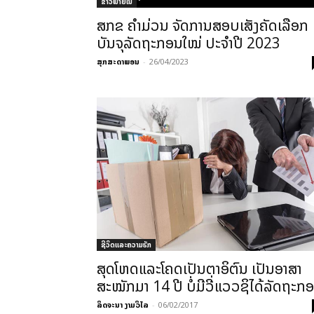
ຂ່າວພາຍ​ໃນ
ສກຂ ຄໍາມ່ວນ ຈັດການສອບເສັງຄັດເລືອກ
ບັນຈຸລັດຖະກອນໃໝ່ ປະຈໍາປີ 2023
ສຸກສະດາພອນ
-
26/04/2023
ຊີວິດແລະຄວາມຮັກ
ສຸດໂຫດແລະໂຄດເປັນຕາອິຕົນ ເປັນອາສາ
ສະໝັກມາ 14 ປີ ບໍ່ມີວີ່ແວວຊິໄດ້ລັດຖະກ
ລິດຈະນາ ງາມວິໄລ
-
06/02/2017