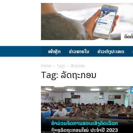
ໜ້າຫຼັກ
ຂ່າວພາຍ​ໃນ
ຂ່າວຕ່າງປະເທດ
Home
Tags
ລັດຖະກອນ
Tag: ລັດຖະກອນ