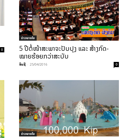
​
ຂ່າວພາຍ​ໃນ
5 ປີ​ຕໍ່­ໜ້າ​ສະ­ພາ​ຈະ​ປັບ­ປຸງ ແລະ ​ສ້າງກົດ­
0
ໝາຍ​ຮ້ອຍ​ກວ່າ​ສະ­ບັບ
ອິນຊີ
-
25/04/2016
0
ຂ່າວພາຍ​ໃນ