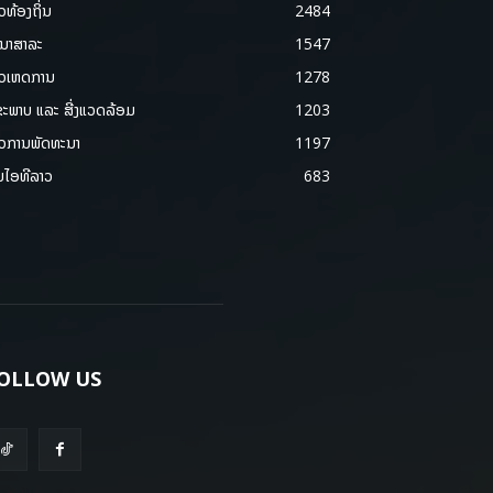
າວທ້ອງຖິ່ນ
2484
ນາສາລະ
1547
າວເຫດການ
1278
ຂະພາບ ແລະ ສີ່ງແວດລ້ອມ
1203
າວການພັດທະນາ
1197
ມໄອທີລາວ
683
OLLOW US