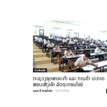
ຂ່າວທ້ອງຖິ່ນ
ກະຊວງອຸດສາຫະກຳ ແລະ ການຄ້າ ປະກາດ
ສອບເສັງເອົາ ລັດຖະກອນໃໜ່
ບຸດສະດີ ສາຍນ້ຳມັດ
-
25/11/2016