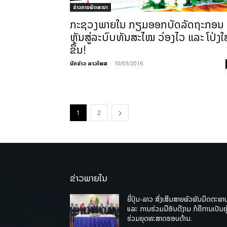
ຂ່າວການພັດທະນາ
ກະຊວງພາຍໃນ ກຽມອອກບັດລັດຖະກອນ
ຫັນສູ່ລະບົບທັນສະໄໝ ວ່ອງໄວ ແລະ ໂປ່ງໃ
ຂຶ້ນ!
ນັກຂ່າວ ລາວໂພສ
-
10/03/2016
1
2
ຂ່າວພາຍໃນ
ຍີ່ປຸ່ນ-ລາວ ສົ່ງເສີມສາຍພົວພັນມິດຕະພາ
ແລະ ການຮ່ວມມືອັນດີງາມ ກໍຄືການເປັນຄູ
ຮ່ວມຍຸດທະສາດຮອບດ້ານ.