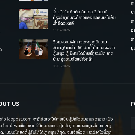
ຂ່
ເຈົ້າໜ້າທີ່ໄທກັກຕົວ ຄົນລາວ 2 ຄົນ ທີ່
ນາ
ກ່ຽວຂ້ອງກັບຄະດີສາວແອລັກລອບເຮໂຣອີນ
ຂ່
ເຂົ້າອົດສະຕາລີ
ສຸ
.
16/07/2026
ຂ່
ອີຣານ-ອາເມລິກາ ເຈລະຈາຍຸດຕິຄວາມ
ຂັດແຍ່ງ! ພາຍໃນ 60 ວັນນີ້ ຖ້າການເຈລະຈາ
ມູ
ຸດ
ຫຼົ້ມເຫຼວ ຫຼື ມີຝ່າຍໃດຝ່າຍໜຶ່ງລະເມີດ ອາດ
ນໍາມາສູ່ຄວາມຂັດແຍ້ງອີກຄັ້ງ
18/06/2026
OUT US
F
ຂ່າວ laopost.com ຈະສ້າງໂຕເອງໃຫ້ກາຍເປັນຜູ້ນຳສື່ອອນລາຍຂອງລາວ ເພື່ອ
ວ ໂດຍນຳສະເໜີຂ່າວສານທີ່ມີຄຸນນະພາບ, ຖືກຕ້ອງຕາມແນວທາງນະໂຍບາຍຂອງ
ດ, ເປັນປະໂຫຍດຕໍ່ຜູ້ຊົມໃຫ້ໄດ້ຫຼາກຫຼາຍທີ່ສຸດ, ຈະແຈ້ງທີ່ສຸດ ແລະວ່ອງໄວທີ່ສຸດ.