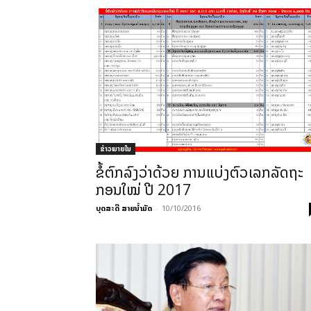
ຂ່າວພາຍ​ໃນ
ຂໍ້ຕົກລົງວ່າດ້ວຍ ການແບ່ງຕົວເລກລັດຖະ
ກອນໃໝ່ ປີ 2017
ບຸດສະດີ ສາຍນ້ຳມັດ
-
10/10/2016