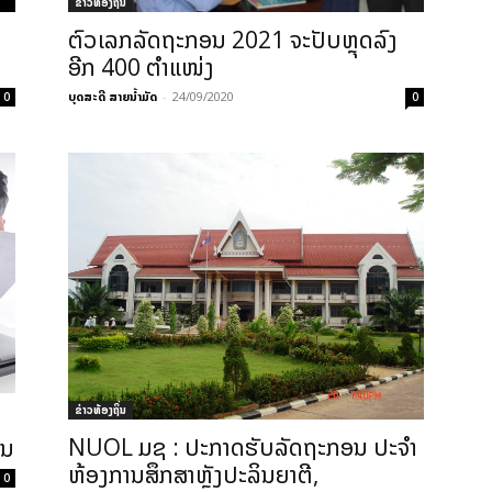
ຂ່າວທ້ອງຖິ່ນ
ຕົວເລກລັດຖະກອນ 2021 ຈະປັບຫຼຸດລົງ
ອີກ 400 ຕຳແໜ່ງ
ບຸດສະດີ ສາຍນ້ຳມັດ
-
24/09/2020
0
0
ຂ່າວທ້ອງຖິ່ນ
NUOL ມຊ : ປະກາດຮັບລັດຖະກອນ ປະຈຳ
ອນ
ຫ້ອງການສຶກສາຫຼັງປະລິນຍາຕີ,
0