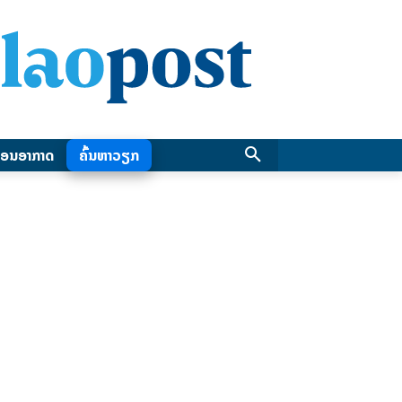
ອນອາກາດ
ຄົ້ນຫາວຽກ