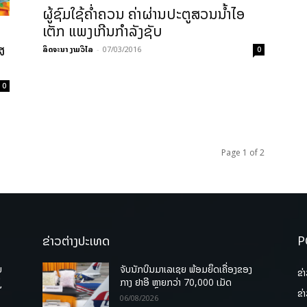
ຜູ້ຊົມໃຊ້ຄ່ຳຄວນ ຄ່າຜ່ານປະຕູສວນນ້ຳໄອ
ເຕັກ ແພງເກີນກຳລັງຊັບ
ສ
ລິດຈະນາ ງາມວິໄລ
-
07/03/2016
0
0
Page 1 of 2
ຂ່າວຕ່າງປະເທດ
P
ບ
ຈັບນັກບິນມາເລເຊຍ ພ້ອມຍຶດເຄື່ອງຂອງ
ຂ່
່
ກາງ ຢາອີ ຫຼາຍກວ່າ 70,000 ເມັດ
ຂ່
06/08/2026