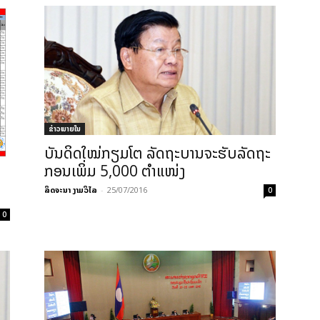
ຂ່າວພາຍ​ໃນ
ບັນດິດໃໝ່ກຽມໂຕ ລັດຖະບານຈະຮັບລັດຖະ
ກອນເພິ່ມ 5,000 ຕຳແໜ່ງ
ລິດຈະນາ ງາມວິໄລ
-
25/07/2016
0
0