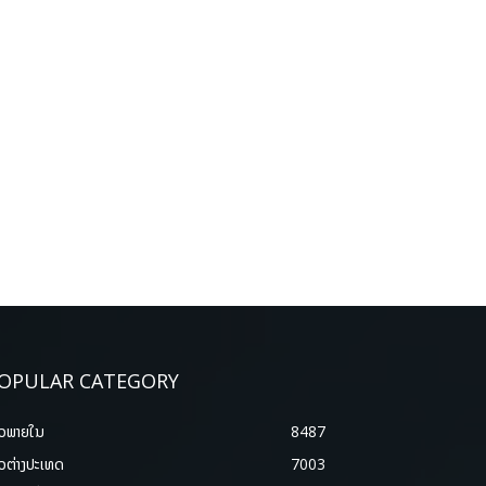
OPULAR CATEGORY
າວພາຍ​ໃນ
8487
າວຕ່າງປະເທດ
7003