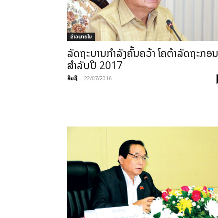
ຂ່າວພາຍ​ໃນ
ລັດຖະບານ­​ກຳ­ລັງ​ຄົ້ນ­ຄວ້າ ໂຄ​ຕ້າ​ລັດ­ຖະ­ກອນ
ສຳ­ລັບ​ປີ 2017
ອິນຊີ
-
22/07/2016