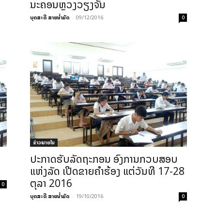
ນະຄອນຫຼວງວຽງຈັນ
ບຸດສະດີ ສາຍນ້ຳມັດ
-
09/12/2016
0
ຂ່າວພາຍ​ໃນ
ປະກາດຮັບລັດຖະກອນ ອົງການກວບສອບ
ແຫ່ງລັດ ເປີດຂາຍຄຳຮ້ອງ ແຕ່ວັນທີ 17-28
ຕຸລາ 2016
0
ບຸດສະດີ ສາຍນ້ຳມັດ
-
19/10/2016
0