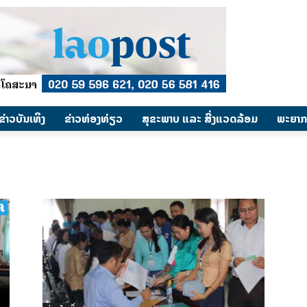
​ຂ່າວບັນເທິງ
​ຂ່າວທ່ອງທ່ຽວ
ສຸຂະພາບ ແລະ ສີ່ງແວດລ້ອມ
ພະຍາກ