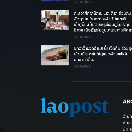
07/08/2026
ກະຊວງສຶກສາທິການ ແລະ ກິລາ ຮ່ວມກັບ
ລັດຖະບານອົດສະຕຣາລີ ໄດ້ນຳສະເໜີ
ເຄື່ອງມືປະເມີນຕົນເອງສຳລັບຄູຊັ້ນປະຖົມ
ສຶກສາ ເພື່ອສົ່ງເສີມຄຸນນະພາບການສຶກສາ
06/08/2026
ຮັກສາສິ່ງແວດລ້ອມ! ບໍ່ແຮ່ໃຕ້ດິນ ຊ່ວຍຫຼ
ຜ່ອນຜົນກະທົບຕໍ່ສິ່ງແວດລ້ອມໜ້າດິນ
ຮັກສາໜ້າດິນ.
06/08/2026
AB
ສຳນັກ
ຄົນລາ
ພັກ-ລັ