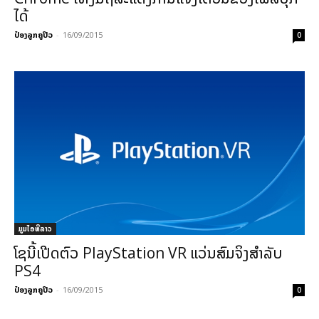
ໄດ້
ປ໋ອງລູກຄູປິວ
-
16/09/2015
0
ມູມໄອທີລາວ
ໂຊນີ້ເປີດຕົວ PlayStation VR ແວ່ນສົມຈິງສຳລັບ
PS4
ປ໋ອງລູກຄູປິວ
-
16/09/2015
0