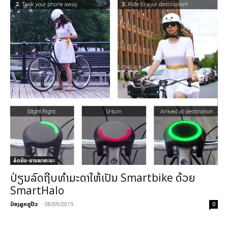
ລົດຍົນ-ຍານພາຫະນະ
ປ່ຽນລົດຖີບທຳມະດາໃຫ້ເປັນ Smartbike ດ້ວຍ
SmartHalo
ປ໋ອງລູກຄູປິວ
-
08/09/2015
0