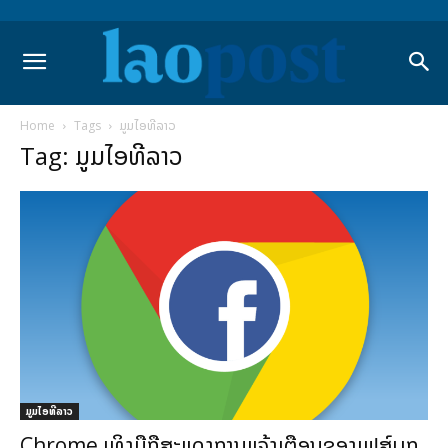
Home
Tags
ມູມໄອທີລາວ
Tag: ມູມໄອທີລາວ
ມູມໄອທີລາວ
Chrome ເທິງມືຖືສະແດງການແຈ້ງເຕືອນຂອງເຟສ໌ບຸກ