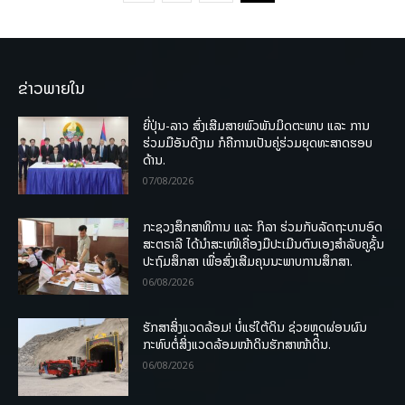
ຂ່າວພາຍໃນ
ຍີ່ປຸ່ນ-ລາວ ສົ່ງເສີມສາຍພົວພັນມິດຕະພາບ ແລະ ການ
ຮ່ວມມືອັນດີງາມ ກໍຄືການເປັນຄູ່ຮ່ວມຍຸດທະສາດຮອບ
ດ້ານ.
07/08/2026
ກະຊວງສຶກສາທິການ ແລະ ກິລາ ຮ່ວມກັບລັດຖະບານອົດ
ສະຕຣາລີ ໄດ້ນຳສະເໜີເຄື່ອງມືປະເມີນຕົນເອງສຳລັບຄູຊັ້ນ
ປະຖົມສຶກສາ ເພື່ອສົ່ງເສີມຄຸນນະພາບການສຶກສາ.
06/08/2026
ຮັກສາສິ່ງແວດລ້ອມ! ບໍ່ແຮ່ໃຕ້ດິນ ຊ່ວຍຫຼຸດຜ່ອນຜົນ
ກະທົບຕໍ່ສິ່ງແວດລ້ອມໜ້າດິນຮັກສາໜ້າດິນ.
06/08/2026