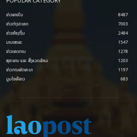
POPULAR CATEGORY
ຂ່າວພາຍ​ໃນ
8487
ຂ່າວຕ່າງປະເທດ
7003
ຂ່າວທ້ອງຖິ່ນ
2484
ນານາສາລະ
1547
ຂ່າວເຫດການ
1278
ສຸຂະພາບ ແລະ ສີ່ງແວດລ້ອມ
1203
ຂ່າວການພັດທະນາ
1197
ມູມໄອທີລາວ
683