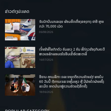
ຂ່າວຕ່າງປະເທດ
ຈັບນັກບິນມາເລເຊຍ ພ້ອມຍຶດເຄື່ອງຂອງກາງ ຢາອີ ຫຼາຍ
ກວ່າ 70,000 ເມັດ
06/08/2026
ເຈົ້າໜ້າທີ່ໄທກັກຕົວ ຄົນລາວ 2 ຄົນ ທີ່ກ່ຽວຂ້ອງກັບຄະດີ
ສາວແອລັກລອບເຮໂຣອີນເຂົ້າອົດສະຕາລີ
16/07/2026
ອີຣານ-ອາເມລິກາ ເຈລະຈາຍຸດຕິຄວາມຂັດແຍ່ງ! ພາຍໃນ
60 ວັນນີ້ ຖ້າການເຈລະຈາຫຼົ້ມເຫຼວ ຫຼື ມີຝ່າຍໃດຝ່າຍໜຶ່ງ
ລະເມີດ ອາດນໍາມາສູ່ຄວາມຂັດແຍ້ງອີກຄັ້ງ
18/06/2026