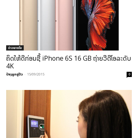
ຂ່າວພາຍ​ໃນ
ຄິດໃຫ້ດີກ່ອນຊື້ iPhone 6S 16 GB ຖ່າຍວີດີໂອລະດັບ
4K
ປ໋ອງລູກຄູປິວ
-
15/09/2015
0