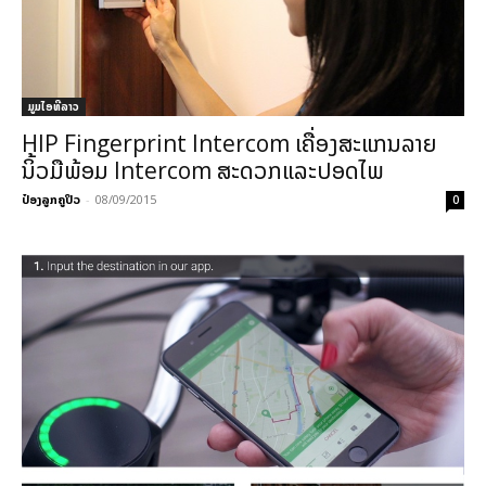
ມູມໄອທີລາວ
HIP Fingerprint Intercom ເຄື່ອ​ງສະ​ແກນ​ລາຍ​
ນິ້ວ​ມື​ພ້ອມ Intercom ສະ​ດວກ​ແລະ​ປອດ​ໄພ
ປ໋ອງລູກຄູປິວ
-
08/09/2015
0