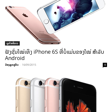
ມູມໄອທີລາວ
ຟັງຊັ່ນໃໝ່ເທິງ iPhone 6S ທີ່ບໍ່ແມ່ນຂອງໃໝ່ ສຳລັບ
Android
ປ໋ອງລູກຄູປິວ
-
16/09/2015
0