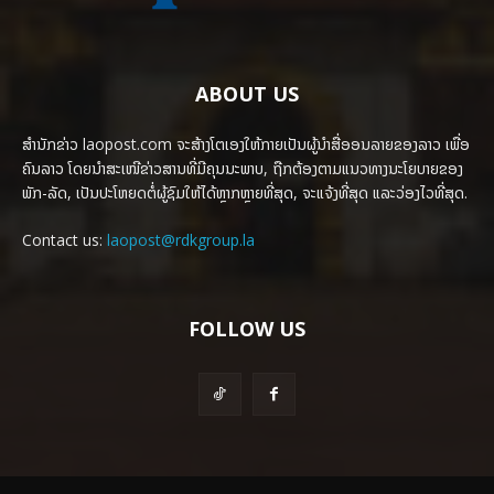
ABOUT US
ສຳນັກຂ່າວ laopost.com ຈະສ້າງໂຕເອງໃຫ້ກາຍເປັນຜູ້ນຳສື່ອອນລາຍຂອງລາວ ເພື່ອ
ຄົນລາວ ໂດຍນຳສະເໜີຂ່າວສານທີ່ມີຄຸນນະພາບ, ຖືກຕ້ອງຕາມແນວທາງນະໂຍບາຍຂອງ
ພັກ-ລັດ, ເປັນປະໂຫຍດຕໍ່ຜູ້ຊົມໃຫ້ໄດ້ຫຼາກຫຼາຍທີ່ສຸດ, ຈະແຈ້ງທີ່ສຸດ ແລະວ່ອງໄວທີ່ສຸດ.
Contact us:
laopost@rdkgroup.la
FOLLOW US