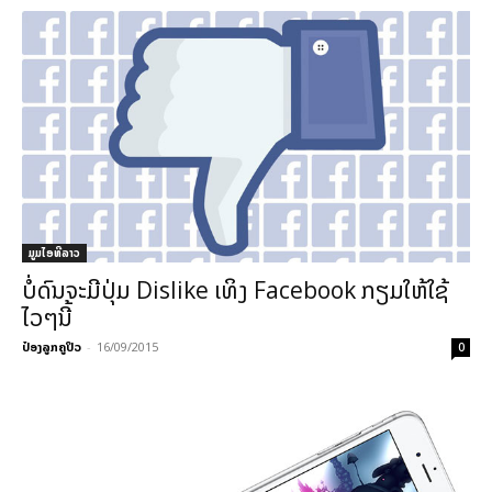
ມູມໄອທີລາວ
ບໍ່ດົນຈະມີປຸ່ມ Dislike ເທິງ Facebook ກຽມໃຫ້ໃຊ້
ໄວໆນີ້
ປ໋ອງລູກຄູປິວ
-
16/09/2015
0