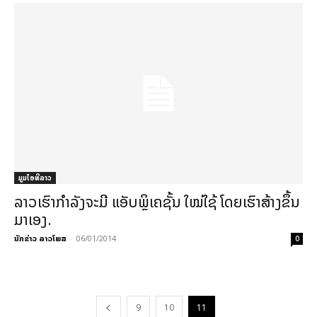
ມູມໄອທີລາວ
ລາວເຮົາກຳລັງຈະມີ ແອັບພຼິເຄຊັ້ນ ໃໝ່ໃຊ້ ໂດຍເຮົາສ້າງຂຶ້ນ
ມາເອງ.
ນັກຂ່າວ ລາວໂພສ
-
06/01/2014
0
9
10
11