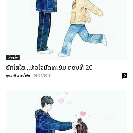
ເລື່ອງສັ້ນ
ຮັກໃສໃສ…ຫົວໃຈມັດທະຍົມ ຕອນທີ 20
ບຸດສະດີ ສາຍນ້ຳມັດ
-
09/01/2018
0