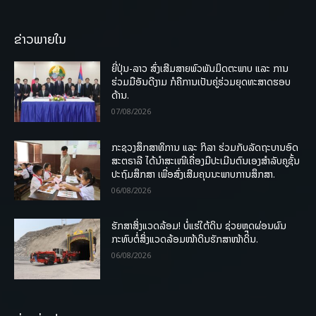
ຂ່າວພາຍໃນ
ຍີ່ປຸ່ນ-ລາວ ສົ່ງເສີມສາຍພົວພັນມິດຕະພາບ ແລະ ການ
ຮ່ວມມືອັນດີງາມ ກໍຄືການເປັນຄູ່ຮ່ວມຍຸດທະສາດຮອບ
ດ້ານ.
07/08/2026
ກະຊວງສຶກສາທິການ ແລະ ກິລາ ຮ່ວມກັບລັດຖະບານອົດ
ສະຕຣາລີ ໄດ້ນຳສະເໜີເຄື່ອງມືປະເມີນຕົນເອງສຳລັບຄູຊັ້ນ
ປະຖົມສຶກສາ ເພື່ອສົ່ງເສີມຄຸນນະພາບການສຶກສາ.
06/08/2026
ຮັກສາສິ່ງແວດລ້ອມ! ບໍ່ແຮ່ໃຕ້ດິນ ຊ່ວຍຫຼຸດຜ່ອນຜົນ
ກະທົບຕໍ່ສິ່ງແວດລ້ອມໜ້າດິນຮັກສາໜ້າດິນ.
06/08/2026