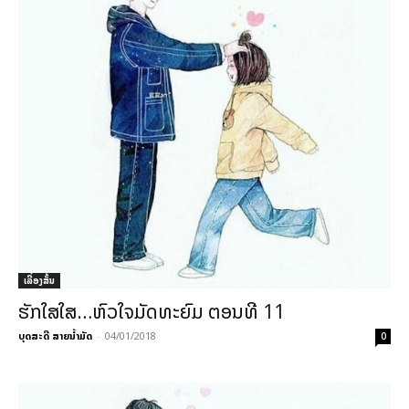
ເລື່ອງສັ້ນ
ຮັກໃສໃສ…ຫົວໃຈມັດທະຍົມ ຕອນທີ 11
ບຸດສະດີ ສາຍນ້ຳມັດ
-
04/01/2018
0