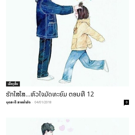
ເລື່ອງສັ້ນ
ຮັກໃສໃສ…ຫົວໃຈມັດທະຍົມ ຕອນທີ 12
ບຸດສະດີ ສາຍນ້ຳມັດ
-
04/01/2018
0