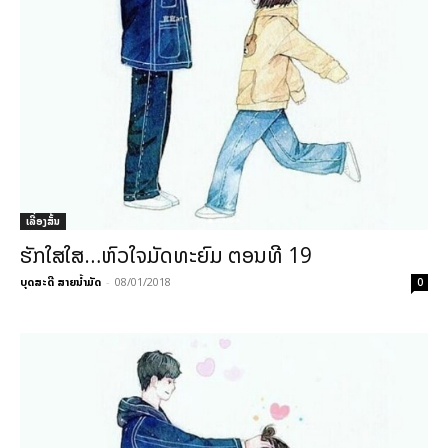
ເລື່ອງສັ້ນ
ຮັກໃສໃສ…ຫົວໃຈມັດທະຍົມ ຕອນທີ 19
ບຸດສະດີ ສາຍນ້ຳມັດ
-
08/01/2018
0