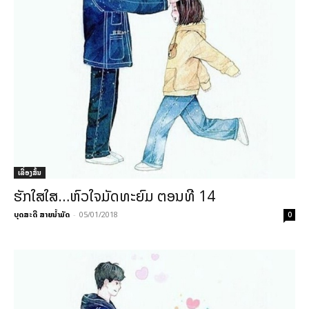
ເລື່ອງສັ້ນ
ຮັກໃສໃສ…ຫົວໃຈມັດທະຍົມ ຕອນທີ 14
ບຸດສະດີ ສາຍນ້ຳມັດ
-
05/01/2018
0