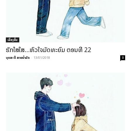
ເລື່ອງສັ້ນ
ຮັກໃສໃສ…ຫົວໃຈມັດທະຍົມ ຕອນທີ 22
ບຸດສະດີ ສາຍນ້ຳມັດ
-
13/01/2018
0