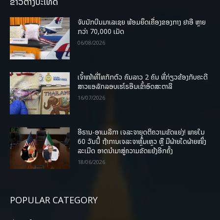
ຂ່າວຕ່າງປະເທດ
ຈັບນັກບິນມາເລເຊຍ ພ້ອມຍຶດເຄື່ອງຂອງກາງ ຢາອີ ຫຼາຍ
ກວ່າ 70,000 ເມັດ
06/08/2026
ເຈົ້າໜ້າທີ່ໄທກັກຕົວ ຄົນລາວ 2 ຄົນ ທີ່ກ່ຽວຂ້ອງກັບຄະດີ
ສາວແອລັກລອບເຮໂຣອີນເຂົ້າອົດສະຕາລີ
16/07/2026
ອີຣານ-ອາເມລິກາ ເຈລະຈາຍຸດຕິຄວາມຂັດແຍ່ງ! ພາຍໃນ
60 ວັນນີ້ ຖ້າການເຈລະຈາຫຼົ້ມເຫຼວ ຫຼື ມີຝ່າຍໃດຝ່າຍໜຶ່ງ
ລະເມີດ ອາດນໍາມາສູ່ຄວາມຂັດແຍ້ງອີກຄັ້ງ
18/06/2026
POPULAR CATEGORY