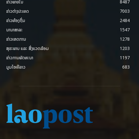
ຂ່າວພາຍ​ໃນ
8487
ຂ່າວຕ່າງປະເທດ
7003
ຂ່າວທ້ອງຖິ່ນ
2484
ນານາສາລະ
1547
ຂ່າວເຫດການ
1278
ສຸຂະພາບ ແລະ ສີ່ງແວດລ້ອມ
1203
ຂ່າວການພັດທະນາ
1197
ມູມໄອທີລາວ
683