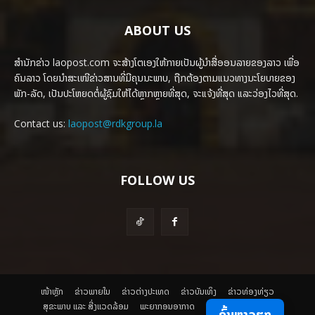
ABOUT US
ສຳນັກຂ່າວ laopost.com ຈະສ້າງໂຕເອງໃຫ້ກາຍເປັນຜູ້ນຳສື່ອອນລາຍຂອງລາວ ເພື່ອ
ຄົນລາວ ໂດຍນຳສະເໜີຂ່າວສານທີ່ມີຄຸນນະພາບ, ຖືກຕ້ອງຕາມແນວທາງນະໂຍບາຍຂອງ
ພັກ-ລັດ, ເປັນປະໂຫຍດຕໍ່ຜູ້ຊົມໃຫ້ໄດ້ຫຼາກຫຼາຍທີ່ສຸດ, ຈະແຈ້ງທີ່ສຸດ ແລະວ່ອງໄວທີ່ສຸດ.
Contact us:
laopost@rdkgroup.la
FOLLOW US
ໜ້າຫຼັກ
ຂ່າວພາຍ​ໃນ
ຂ່າວຕ່າງປະເທດ
​ຂ່າວບັນເທິງ
​ຂ່າວທ່ອງທ່ຽວ
ສຸຂະພາບ ແລະ ສີ່ງແວດລ້ອມ
ພະຍາກອນອາກາດ
ຄົ້ນຫາວຽກ