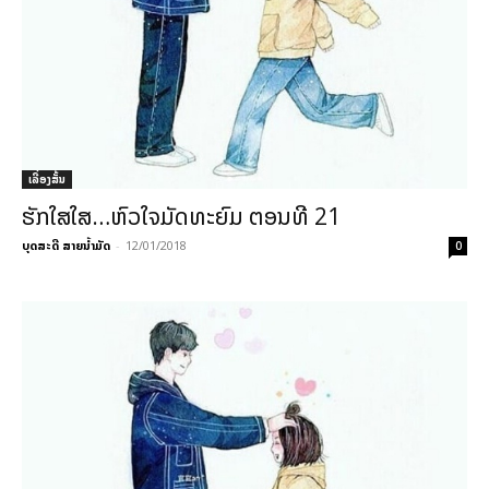
ເລື່ອງສັ້ນ
ຮັກໃສໃສ…ຫົວໃຈມັດທະຍົມ ຕອນທີ 21
ບຸດສະດີ ສາຍນ້ຳມັດ
-
12/01/2018
0