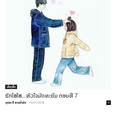
ເລື່ອງສັ້ນ
ຮັກໃສໃສ…ຫົວໃຈມັດທະຍົມ ຕອນທີ 7
ບຸດສະດີ ສາຍນ້ຳມັດ
-
02/01/2018
0