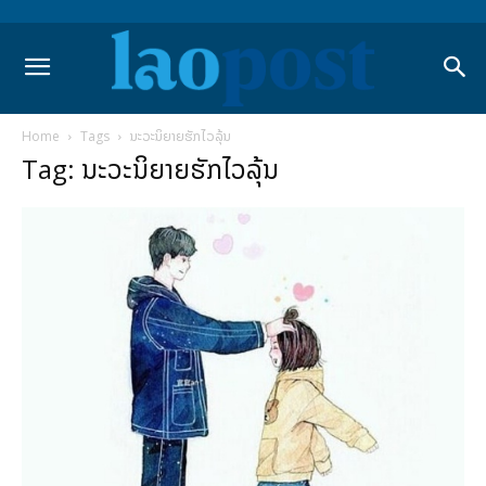
Home
Tags
ນະວະນິຍາຍຮັກໄວລຸ້ນ
Tag: ນະວະນິຍາຍຮັກໄວລຸ້ນ