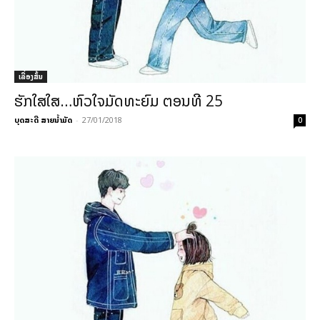
ເລື່ອງສັ້ນ
ຮັກໃສໃສ…ຫົວໃຈມັດທະຍົມ ຕອນທີ 25
ບຸດສະດີ ສາຍນ້ຳມັດ
-
27/01/2018
0