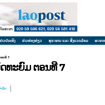
​ຂ່າວບັນເທິງ
​ຂ່າວທ່ອງທ່ຽວ
ສຸຂະພາບ ແລະ ສີ່ງແວດລ້ອມ
ພະຍາກ
ຕອນທີ 7
ດທະຍົມ ຕອນທີ 7
້ຳມັດ