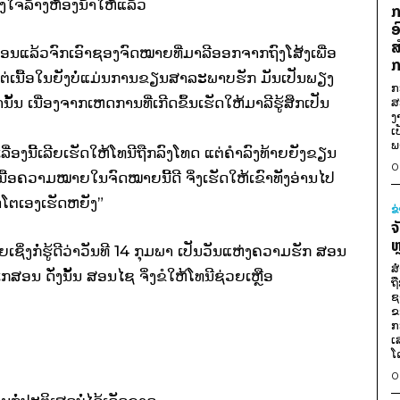
ັ້ງໃຈລ້າງຫ້ອງນ້ຳໃຫ້ແລ້ວ
ກ
ອ
ສ
ນອນແລ້ວຈົກເອົາຊອງຈົດໝາຍທີ່ມາລີອອກຈາກຖົງໂສ້ງເພື່ອ
ກ
ຕ່ເນື້ອໃນຍັງບໍ່ແມ່ນການຂຽນສາລະພາບຮັກ ມັນເປັນພຽງ
ກ
ນ ເນື່ອງຈາກເຫດການທີ່ເກີດຂຶ້ນເຮັດໃຫ້ມາລີຮູ້ສຶກເປັນ
ສ
ງ
ເ
ພ
ເລື່ອງນີ້ເລີຍເຮັດໃຫ້ໂທນີຖືກລົງໂທດ ແຕ່ຄຳລົງທ້າຍຍັງຂຽນ
0
ນື້ອຄວາມໝາຍໃນຈົດໝາຍນີ້ດີ ຈິ່ງເຮັດໃຫ້ເຂົາທັງອ່ານໄປ
ໂທດໂຕເອງເຮັດຫຍັງ”
ຂ
ຈ
ຫ
ຊິ່ງກໍ່ຮູ້ດີວ່າວັນທີ 14 ກຸມພາ ເປັນວັນແຫ່ງຄວາມຮັກ ສອນ
ສ
ນ ດັ່ງນັ້ນ ສອນໄຊ ຈິ່ງຂໍໃຫ້ໂທນີຊ່ວຍເຫຼືອ
ຖ
ຊ
ຂ
ກ
ເ
ໂ
0