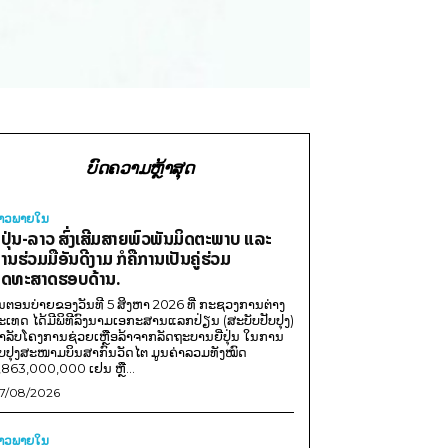
ບົດຄວາມຫຼ້າສຸດ
່າວພາຍ​ໃນ
ີ່ປຸ່ນ-ລາວ ສົ່ງເສີມສາຍພົວພັນມິດຕະພາບ ແລະ
ານຮ່ວມມືອັນດີງາມ ກໍຄືການເປັນຄູ່ຮ່ວມ
ຸດທະສາດຮອບດ້ານ.
ນຕອນບ່າຍຂອງວັນທີ 5 ສິງຫາ 2026 ທີ່ ກະຊວງການຕ່າງ
ະເທດ ໄດ້ມີພິທີລົງນາມເອກະສານແລກປ່ຽນ (ສະບັບປັບປຸງ)
ໍາລັບໂຄງການຊ່ວຍເຫຼືອລ້າຈາກລັດຖະບານຍີ່ປຸ່ນ ໃນການ
ັບປຸງສະໜາມບິນສາກົນວັດໄຕ ມູນຄ່າລວມທັງໝົດ
,863,000,000 ເຢນ ຫຼື...
7/08/2026
່າວພາຍ​ໃນ