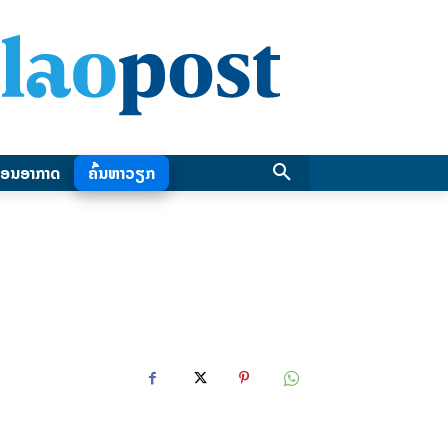
ອນອາກາດ
ຄົ້ນຫາວຽກ