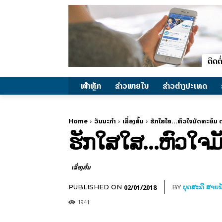
ໜ້າຫຼັກ
ຂ່າວພາຍ​ໃນ
ຂ່າວຕ່າງປະເທດ
Home
ວັນນະກຳ
ເລື່ອງສັ້ນ
ຮັກໃສໃສ...ຫົວໃຈມັດທະຍົມ 
ຮັກໃສໃສ…ຫົວໃຈມັ
ເລື່ອງສັ້ນ
02/01/2018
PUBLISHED ON
BY
ບຸດສະດີ ສາຍນ
1941