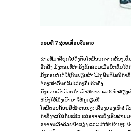
ຕອນທີ 7 ຊ່ວຍເພື່ອນຈີບສາວ
ຂ່າວທີ່ມາລີບຸກໄປດຶງຕົວໂທນີອອກຈາກຫ້ອງເປ
ອີກຄັ້ງ ມັງກອນທີ່ກຳລັງຂັດສ່ວມເມື່ອນຶກຂຶ້ນໄດ້
ມັງກອນກໍ່ໄດ້ໃຊ້ຕີນຢຽບຜ້າໄມ້ຖູພື້ນທີ່ໂທນີກຳລັ
ຈ້ອງໜ້າກັນຄືສິມີເລື່ອງກັນອີກຄັ້ງ
ມັງກອນເວົ້າດ້ວຍຄຳເວົ້າຫຍາບ ແລະ ນ້ຳສຽງເຂັ
ຫຍັງໃຫ້ມຶງເອົາມາໃຫ້ກູດຽວນີ້
ໂທນີຕອບດ້ວຍສີໜ້າກວນໆ: ເລື່ອງຂອງເຮົາ! ຄົ
ກຳລັງຈະໃສ່ກັນແລ້ວ ແຕ່ອາຈານບັງເອີນຜ່ານມາ
ອາຈານເວົ້າດ້ວຍນ້ຳສຽງ ແລະ ສີໜ້າຮ້າຍໆ: ນ້າ