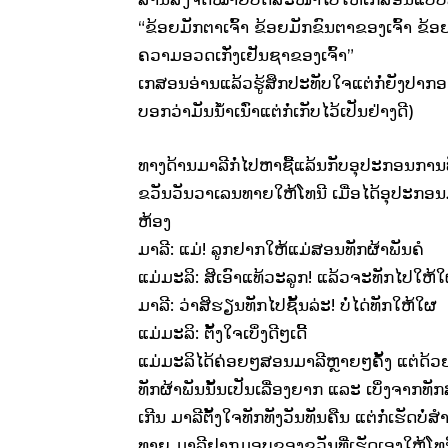
“ຂ້ອຍມັກຕາເຈົ້າ ຂ້ອຍມັກຂົນຕາຂອງເຈົ້າ ຂ້ອ
ຄວາມອວດເກັ່ງເຢັນຊາຂອງເຈົ້າ”
ເກສອນອ່ານແລ້ວຮູ້ສຶກປະທັບໃຈແຕ່ກໍ່ຍັງປາກ
ບອກວ່າມັນນ້ຳເນົ່າແຕ່ກໍ່ເກັບໄວ້ເປັນຢ່າງດີ)
ທາງດ້ານມາລີກໍ່ໄປຫາຊື້ແລ້ນກັບອຸປະກອນການທັກ
ຂວັນວັນວາເລນທາຍໃຫ້ໂທນີ ເມື່ອໄດ້ອຸປະກອນມາ
ຫ້ອງ
ມາລີ: ແມ່! ລູກຢາກໃຫ້ແມ່ສອນທັກຜ້າພັນຄໍ
ແມ່ມະລິ: ສິເອົາແທ້ວະລູກ! ແລ້ວຈະທັກໄປໃຫ້
ມາລີ: ວ່າສິຮຽນທັກໄປຊັ້ນລ່ະ! ບໍ່ໄດ່ທັກໃຫ້ໃຜ
ແມ່ມະລິ: ຕັ້ງໃຈເບິ່ງດີໆເດີ້
ແມ່ມະລິໄດ້ຄ່ອຍໆສອນມາລີຫຼາຍໆຄັ້ງ ແຕ່ດ້ວຍ
ທັກຜ້າພັນນັ້ນເປັນເລື່ອງຍາກ ແລະ ເບິ່ງຈາກທ
ເກີນ ມາລີຕັ້ງໃຈທັກທັງວັນທັນຄືນ ແຕ່ກໍ່ເຮັດບໍ່
ທາຍ ມາລີຢາກມອບຂອງຂວັນທີ່ເຮັດເອງໃຫ້ໂທ