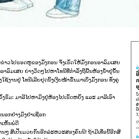
ັນຂ່າວໄປຮອດຫູຂອງມັງກອນ ຈິ່ງເຮັດໃຫ້ມັງກອນອາລົມເສຍ
ຂ
ກໍ່ອາລົມເສຍ ຍ່າງວຶດໆໄປຫາໂທນີທີ່ກຳລັງຖືພື້ນຫ້ອງນ້ຳຢູ່ນັ້ນ
ຍ
ງໃຊ້ງານຢູ່ ໂທນີເລີຍຢຸດນິ້ງເງີຍໜ້າຂຶ້ນມາເບິ່ງມັງກອນ ທັງຄູ
ກ
ຍ
ໃ
່ງຂຶມ: ມາລີໄປຫາມຶງຢູ່ຫ້ອງໄປເຮັດຫຍັງ ແລະ ມາລີເອົາ
ປ
ສ
ປ
ນນອກຢ່າງມຶງຢ່າເຊືອກ
3
0
ເຫັນພໍດີ
ນໆ ສິເປັນມວຍກັນອີກລ່ະຫວະສອງຄົນນິ! ຖ້າມີເທື່ອນີ້ອີກສິ
ຂ