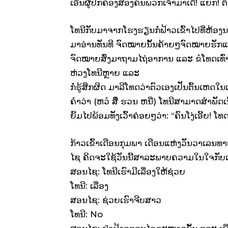
ເອີ້ນຜູ້ປົກຄອງສອງຄົນພວກເຈົ້າມາເດີ້! ແຍກ! ຕ
ໂທນີກັບມາຈາກໂຮງຮຽນກໍ່ຟ້າວເຂົ້າໄປທີ່ຫ້ອງ
ມາອ່ານທັນທີ ຈົດໝາຍນັ້ນຄ້າຍໆຈົດໝາຍຮັກແ
ຈົດໝາຍສົ່ງມາຖາມໄຖ່ອາການ ແລະ ຂໍໂທດເທົ່ານັ້
ຫ່ວງໂທນີຫຼາຍ ແລະ
ກໍ່ຮູ້ສຶກຜິດ ມາລີໂທດວ່າຕົວເອງເປັນຕົ້ນເຫດໃນ
ຄຳວ່າ (ຫວໍ ສີ໋ ຮວນ ຫນີ່) ໂທນີສາມາດສຳພັດເ
ຍິ້ມໄປພ້ອມທັງເວົ້າຄ່ອຍໆວ່າ: “ຄົນໂງ່ເອີ້ຍ! 
ກ້າວເຂົ້າເດືອນກຸມພາ ເດືອນແຫ່ງວັນວາເລນທາຍເ
ໄຊ ຄິດຈະໃຊ້ວັນນີ້ສາລະພາບຄວາມໃນໃຈກັບເກສອ
ສອນໄຊ: ໂທນີເຮົາມີເລື່ອງໃຫ້ຊ່ວຍ
ໂທນີ: ເລື່ອງ
ສອນໄຊ: ຊ່ວຍເຮົາຈີບສາວ
ໂທນີ: No