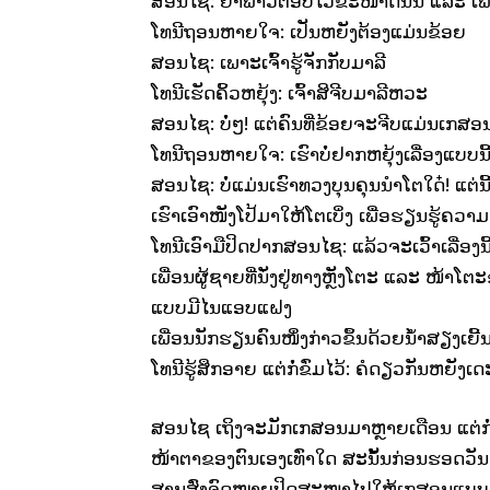
ສອນໄຊ: ຢ່າຟ້າວຕອບໄວຂະໜາດນັ້ນ ແລະ ເພິ່ນ
ໂທນີຖອນຫາຍໃຈ: ເປັນຫຍັງຕ້ອງແມ່ນຂ້ອຍ
ສອນໄຊ: ເພາະເຈົ້າຮູ້ຈັກກັບມາລີ
ໂທນີເຮັດຄິ້ວຫຍຸ້ງ: ເຈົ້າສິຈີບມາລີຫວະ
ສອນໄຊ: ບໍ່ໆ! ແຕ່ຄົນທີ່ຂ້ອຍຈະຈີບແມ່ນເກສອ
ໂທນີຖອນຫາຍໃຈ: ເຮົາບໍ່ຢາກຫຍຸ້ງເລື່ອງແບບນີ້
ສອນໄຊ: ບໍ່ແມ່ນເຮົາທວງບຸນຄຸນນຳໂຕໃດ໋! ແຕ່ນີ
ເຮົາເອົາໜັງໂປ້ມາໃຫ້ໂຕເບິ່ງ ເພື່ອຮຽນຮູ້ຄວາ
ໂທນີເອົາມືປິດປາກສອນໄຊ: ແລ້ວຈະເວົ້າເລື່ອງນ
ເພື່ອນຜູ້ຊາຍທີ່ນັ່ງຢູ່ທາງຫຼັງໂຕະ ແລະ ໜ້າໂຕ
ແບບມີໄນແອບແຝງ
ເພື່ອນນັກຮຽນຄົນໜຶ່ງກ່າວຂຶ້ນດ້ວຍນ້ຳສຽງເຍີ້ນໆ:
ໂທນີຮູ້ສຶກອາຍ ແຕ່ກໍ່ຂົ່ມໄວ້: ຄໍດຽວກັນຫຍັງ
ສອນໄຊ ເຖິງຈະມັກເກສອນມາຫຼາຍເດືອນ ແຕ່ກໍ່
ໜ້າຕາຂອງຕົນເອງເທົ່າໃດ ສະນັ້ນກ່ອນຮອດວັນ
ສານສົ່ງຈົດໝາຍປິດສະໜາໄປໃຫ້ເກສອນແບບລ