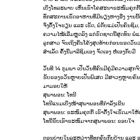
ເບິ່ງໂທລະພາບ ເຫັນເຂົາໂຄສະນາຂະໜົມຄຸກກີ້ຊື
ທັກສະການເຮັດອາຫານທີ່ມີພຽງຫາງອື່ງ ງານນ
ຈິ່ງຕັ້ງໃຈຮຽນ ແລະ ເຮັດ, ພໍ່ກັບແມ່ເປັນຄົນຊິມ, 
ຄວາມໄໝ້ເລີ່ມຫຼຸດລົງ ແຕ່ຣົດຊາດນີ້ສຸດທົນ ພໍ່
ລູກສາວ ຈົນເຖິງຄືນໂຄ້ງສຸດທ້າຍກ່ອນຮອດວັນວ
ສຳເລັດ ຄັ້ງນີ້ມາລີຊິມເອງ ຈັດເອງ ຫໍ່ເອງກັບມື
ວັນທີ 14 ກຸມພາ ເປັນວັນທີ່ຄົນມີຄູ່ມີຄວາມສຸກຈ
ຮັບຂອງຂວັນຫຼາຍເປັນພິເສດ ມີສາວໆຫຼາຍຄົນ
ມາມອບໃຫ້
ສຸພາພອນ: ໂທນີ
ໂທນີແນມເບິ່ງໜ້າສຸພາພອນທີ່ກຳລັງເຂີນ
ສຸພາພອນ: ຂະໜົມຄຸກກີ້ ເຂົາຕັ້ງໃຈເຮັດມາໃຫ້ເພ
ໂທນີ້ຮັບເອົາຂະໜົມຈາກສຸພາພອນ: ຂອບໃຈ
ຕອນບ່າຍໃນລະຫວ່າງທີ່ທຸກຄົນກັບບ້ານ ແລະ 