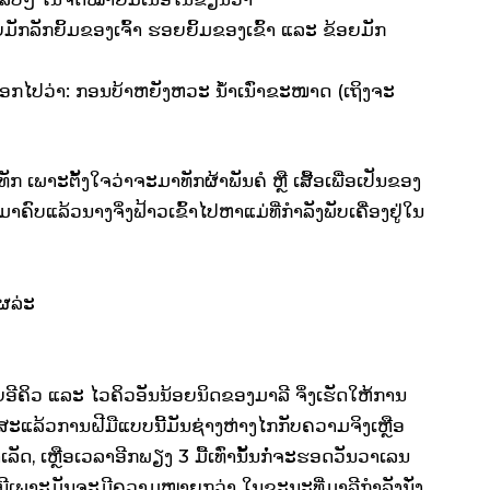
ຍມັກລັກຍິ້ມຂອງເຈົ້າ ຮອຍຍິ້ມຂອງເຂົ້າ ແລະ ຂ້ອຍມັກ
ອອກໄປວ່າ: ກອນບ້າຫຍັງຫວະ ນ້ຳເນົ່າຂະໜາດ (ເຖິງຈະ
 ເພາະຕັ້ງໃຈວ່າຈະມາທັກຜ້າພັນຄໍ ຫຼື ເສື້ອເພື່ອເປັນຂອງ
ຄົບແລ້ວນາງຈິ່ງຟ້າວເຂົ້າໄປຫາແມ່ທີ່ກຳລັງພັບເຄື່ອງຢູ່ໃນ
ໃຜລ່ະ
ອີຄິວ ແລະ ໄວຄິວອັນນ້ອຍນິດຂອງມາລີ ຈິ່ງເຮັດໃຫ້ການ
ັກສະແລ້ວການຝີມືແບບນີ້ມັນຊ່າງຫ່າງໄກກັບຄວາມຈິງເຫຼືອ
ສຳເລັດ, ເຫຼືອເວລາອີກພຽງ 3 ມື້ເທົ່ານັ້ນກໍ່ຈະຮອດວັນວາເລນ
ນີເພາະມັນຈະມີຄວາມໝາຍກວ່າ ໃນຂະນະທີ່ມາລີກຳລັງນັ່ງ