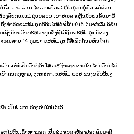
່ຮັກ ມາລີເລີຍມີໄອເດຍເຮັດຂະໜົມຄຸກກີ້ຄູ່ຮັກ ແຕ່ດ້ວຍ
ີ້ຕ້ອງລົບກວນແມ່ຊ່ວຍສອນ ເພາະເວລາເຫຼືອນ້ອຍແລ້ວມາລີ
ຄັ້ງທຳອິດຂະໜົມຄຸກກີ້ອົບໄໝ້ດຳປີກິນບໍ່ໄດ້ ຕໍ່ມາກໍ່ເລີ່ມດີຂຶ້ນ
ແມ່ເຖິງກັບຂວັນພະຫວາທຸກຄັ້ງທີ່ໄດ້ຊິມຂະໜົມຄຸກກີ້ຂອງ
າເລນທາຍ 14 ກຸມພາ ຂະໜົມຄຸກກີ້ທີ່ເຮັດດ້ວຍຫົວໃຈກໍ່
ົນລົ້ນ ແຕ່ກໍ່ເປັນວັນທີ່ຄົນໂສດເຫງົາແທບຂາດໃຈ ໂທນີວັນນີ້ໄດ້
ເອົາດອກກຸຫຼາບ, ຕຸກກະຕາ, ຂະໜົມ ແລະ ຂອງຂວັນອື່ນໆ
ິ່ນເປັນພິເສດ ຕ້ອງກິນໃຫ້ໄດ້ເດີ້
ອອກໄປກິນເຂົ້າທາງນອກ ເປັນຊ່ວງເວລາຫ້ອງປອດຄົນມາລີ