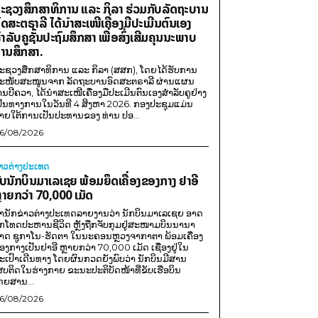
ະຊວງສຶກສາທິການ ແລະ ກິລາ ຮ່ວມກັບລັດຖະບານ
ົດສະຕຣາລີ ໄດ້ນຳສະເໜີເຄື່ອງມືປະເມີນຕົນເອງ
ຳລັບຄູຊັ້ນປະຖົມສຶກສາ ເພື່ອສົ່ງເສີມຄຸນນະພາບ
ານສຶກສາ.
ະຊວງສຶກສາທິການ ແລະ ກິລາ (ສສກ), ໂດຍໄດ້ຮັບການ
ະໜັບສະໜູນຈາກ ລັດຖະບານອົດສະຕຣາລີ ຜ່ານແຜນ
ານບີຄວາ, ໄດ້ນຳສະເໜີເຄື່ອງມືປະເມີນຕົນເອງສຳລັບຄູຢ່າງ
ປັນທາງການໃນວັນທີ 4 ສິງຫາ 2026. ກອງປະຊຸມແມ່ນ
າຍໃຕ້ການເປັນປະທານຂອງ ທ່ານ ປອ...
6/08/2026
່າວຕ່າງປະເທດ
ັບນັກບິນມາເລເຊຍ ພ້ອມຍຶດເຄື່ອງຂອງກາງ ຢາອີ
ຼາຍກວ່າ 70,000 ເມັດ
ຳນັກຂ່າວຕ່າງປະເທດລາຍງານວ່າ ນັກບິນມາເລເຊຍ ອາດ
ືກໂທດປະຫານຊີວິດ ຫຼັງຖືກຈັບກຸມຢູ່ສະໜາມບິນນານາ
າດ ຊູກາໂນ-ຮັດຕາ ໃນນະຄອນຫຼວງຈາກາຕາ ພ້ອມເຄື່ອງ
ອງກາງເປັນຢາອີ ຫຼາຍກວ່າ 70,000 ເມັດ ເຊື່ອງຢູ່ໃນ
ະເປົາເດີນທາງ ໂດຍຜົນກວດຍັງພົບວ່າ ນັກບິນມີສານ
ສບຕິດໃນຮ່າງກາຍ ຂະນະປະຕິບັດໜ້າທີ່ຂັບເຮືອບິນ
ດຍສານ...
6/08/2026