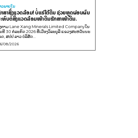
່າວພາຍ​ໃນ
ັກສາສິ່ງແວດລ້ອມ! ບໍ່ແຮ່ໃຕ້ດິນ ຊ່ວຍຫຼຸດຜ່ອນຜົນ
ະທົບຕໍ່ສິ່ງແວດລ້ອມໜ້າດິນຮັກສາໜ້າດິນ.
ີງຕາມ Lane Xang Minerals Limited Companyໃນ
ັນທີ 30 ກໍລະກົດ 2026 ທີ່ເມືອງວິລະບູລີ ແຂວງສະຫວັນນະ
ຂດ, ສປປ ລາວ ບໍລິສັດ...
6/08/2026