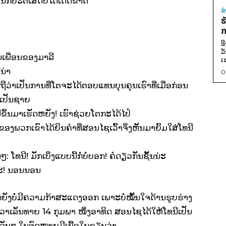
ກໍ່ປະຕິເສດບໍ່ໄດ້ເດັດຂາດ
ຂ
ຮ
ກ
ອ
ວ
ນເພື່ອນຂອງມາລີ
ເ
ນ່າ
0
້ຖືວ່າເປັນການທີ່ໂຕຈະໄດ້ຕອບແທນບຸນຄຸນເຮົາທີ່ເມື່ອກ່ອນ
ມເປັນຊາຍ
ີ້ຂຶ້ນມາເຮັດຫຍັງ! ເຮົາຊ່ວຍໂຕກະໄດ້ໄປ໋
ະຂອງພວກເຂົາໄດ້ຍິນຄຳທີ່ສອນໄຊເວົ້າຈິ່ງຫັນມາຍິ້ມໃສ່ໂທນີ
 ໂທນີ! ມັກເບິ່ງແບບນີ້ກໍ່ບໍ່ບອກ! ຄໍດຽວກັນຊັ້ນນ່ະ
ເດະ! ນອນນອນ
ຍັງບໍ່ມີຄວາມກ້າສະແດງອອກ ເພາະບໍ່ໝັ້ນໃຈດ້ານຮູບຮ່າງ
ວາເລັນທາຍ 14 ກຸມພາ ໜຶ່ງອາທິດ ສອນໄຊໄດ້ໃຫ້ໂທນີເປັນ
ັບໆ ໃນຈົດໝາຍມີເນື້ອໃນຂຽນວ່າ