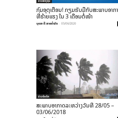
ຂ່າວທ້ອງຖິ່ນ
ກົມອຸຕຸເຕືອນ! ກຽມຮັບມືກັບສະພາບອາກ
ທີ່ຮ້າຍແຮງ ໃນ 3 ເດືອນຕໍ່ໜ້າ
ບຸດສະດີ ສາຍນ້ຳມັດ
-
05/06/2020
ຂ່າວຍົນຕົກ
ສະພາບອາກາດລະຫວ່າງວັນທີ 28/05 –
03/06/2018