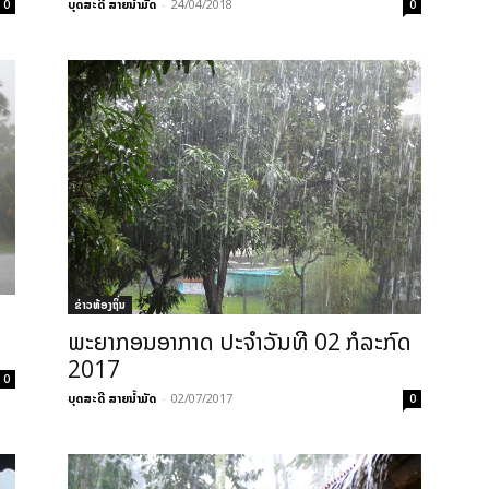
ບຸດສະດີ ສາຍນ້ຳມັດ
-
24/04/2018
0
0
ຂ່າວທ້ອງຖິ່ນ
ພະ​ຍາ​ກອນ​ອາ​ກາດ ປະ​ຈຳ​ວັນ​ທີ 02 ກໍ​ລະ​ກົດ
2017
0
ບຸດສະດີ ສາຍນ້ຳມັດ
-
02/07/2017
0