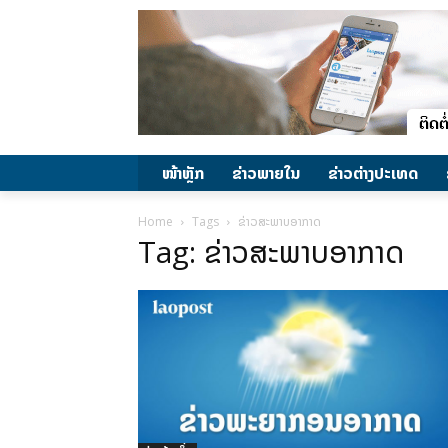
ໜ້າຫຼັກ
ຂ່າວພາຍ​ໃນ
ຂ່າວຕ່າງປະເທດ
Home
Tags
ຂ່າວສະພາບອາກາດ
Tag: ຂ່າວສະພາບອາກາດ