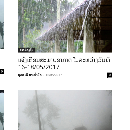
ຂ່າວທ້ອງຖິ່ນ
ແຈ້ງເຕືອນສະພາບອາກາດ ໃນລະຫວ່າງວັນທີ
16-18/05/2017
0
ບຸດສະດີ ສາຍນ້ຳມັດ
-
16/05/2017
0