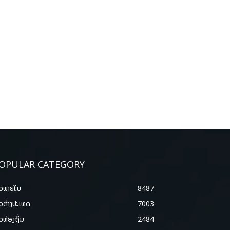
OPULAR CATEGORY
າວພາຍ​ໃນ
8487
າວຕ່າງປະເທດ
7003
າວທ້ອງຖິ່ນ
2484