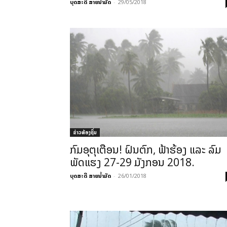
ບຸດສະດີ ສາຍນ້ຳມັດ
-
29/05/2018
ຂ່າວທ້ອງຖິ່ນ
ກົມອຸຕຸເຕືອນ! ຝົນຕົກ, ຟ້າຮ້ອງ ແລະ ລົມ
ພັດແຮງ 27-29 ມັງກອນ 2018.
ບຸດສະດີ ສາຍນ້ຳມັດ
-
26/01/2018