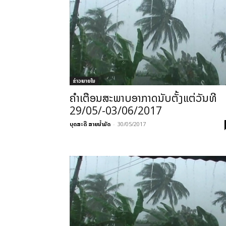
ຂ່າວພາຍ​ໃນ
ຄຳເຕືອນສະ​ພາບອ​າ​ກາດນັບຕັ້ງແຕ່​ວັນ​ທີ
29/05/-03/06/2017
ບຸດສະດີ ສາຍນ້ຳມັດ
-
30/05/2017