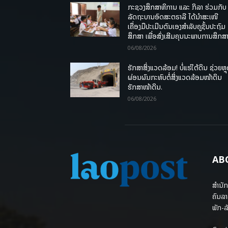
ກະຊວງສຶກສາທິການ ແລະ ກິລາ ຮ່ວມກັບ
ລັດຖະບານອົດສະຕຣາລີ ໄດ້ນຳສະເໜີ
ເຄື່ອງມືປະເມີນຕົນເອງສຳລັບຄູຊັ້ນປະຖົມ
ສຶກສາ ເພື່ອສົ່ງເສີມຄຸນນະພາບການສຶກສາ
06/08/2026
ຮັກສາສິ່ງແວດລ້ອມ! ບໍ່ແຮ່ໃຕ້ດິນ ຊ່ວຍຫຼ
ຜ່ອນຜົນກະທົບຕໍ່ສິ່ງແວດລ້ອມໜ້າດິນ
ຮັກສາໜ້າດິນ.
06/08/2026
AB
ສຳນັກ
ຄົນລາ
ພັກ-ລັ