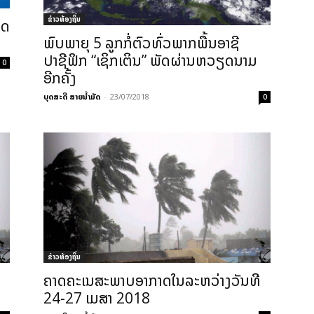
ຂ່າວທ້ອງຖິ່ນ
າດ
ພົບພາຍຸ 5 ລູກກໍ່ຕົວທົ່ວພາກພື້ນອາຊີ
ປາຊີຟິກ “ເຊິກເຕິນ” ພັດຜ່ານຫວຽດນາມ
0
ອີກຄັ້ງ
ບຸດສະດີ ສາຍນ້ຳມັດ
-
23/07/2018
0
ຂ່າວທ້ອງຖິ່ນ
ຄາດຄະເນສະພາບອາກາດໃນລະຫວ່າງວັນທີ
24-27 ເມສາ 2018