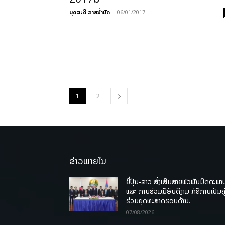
ບຸດສະດີ ສາຍນ້ຳມັດ
-
06/01/2017
1
2
ຂ່າວພາຍໃນ
ຍີ່ປຸ່ນ-ລາວ ສົ່ງເສີມສາຍພົວພັນມິດຕະພາ
ແລະ ການຮ່ວມມືອັນດີງາມ ກໍຄືການເປັນຄູ
ຮ່ວມຍຸດທະສາດຮອບດ້ານ.
07/08/2026