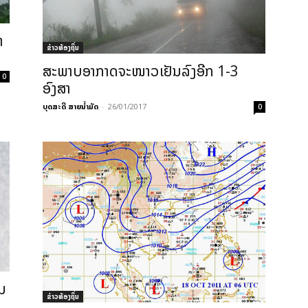
າ
ຂ່າວທ້ອງຖິ່ນ
ສະພາບອາກາດຈະໜາວເຢັນລົງອີກ 1-3
0
ອົງສາ
ບຸດສະດີ ສາຍນ້ຳມັດ
-
26/01/2017
0
ນ
ຂ່າວທ້ອງຖິ່ນ