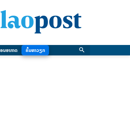
ອນອາກາດ
ຄົ້ນຫາວຽກ