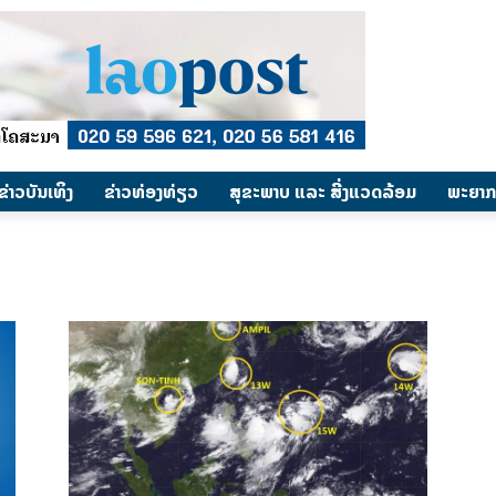
​ຂ່າວບັນເທິງ
​ຂ່າວທ່ອງທ່ຽວ
ສຸຂະພາບ ແລະ ສີ່ງແວດລ້ອມ
ພະຍາກ