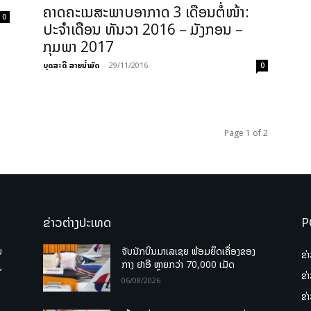
ຄາດຄະເນສະພາບອາກາດ 3 ເດືອນ​ຕໍ່​ໜ້າ:
0
ປະຈຳເດືອນ ທັນວາ 2016 – ມັງກອນ –
ກຸມພາ 2017
ບຸດສະດີ ສາຍນ້ຳມັດ
-
29/11/2016
0
Page 1 of 2
ຂ່າວຕ່າງປະເທດ
P
ບ
ຈັບນັກບິນມາເລເຊຍ ພ້ອມຍຶດເຄື່ອງຂອງ
ຂ່
່
ກາງ ຢາອີ ຫຼາຍກວ່າ 70,000 ເມັດ
ຂ່
06/08/2026
ຂ່