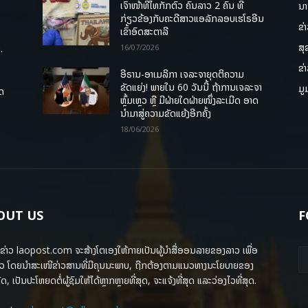
ເຈົ້າໜ້າທີ່ໄທກັກຕົວ ຄົນລາວ 2 ຄົນ ທີ່
ນາ
ກ່ຽວຂ້ອງກັບຄະດີສາວແອລັກລອບເຮໂຣອີນ
ຂ່
ເຂົ້າອົດສະຕາລີ
ສຸ
.
16/07/2026
ຂ່
ອີຣານ-ອາເມລິກາ ເຈລະຈາຍຸດຕິຄວາມ
ຂັດແຍ່ງ! ພາຍໃນ 60 ວັນນີ້ ຖ້າການເຈລະຈາ
ມູ
ຸດ
ຫຼົ້ມເຫຼວ ຫຼື ມີຝ່າຍໃດຝ່າຍໜຶ່ງລະເມີດ ອາດ
ນໍາມາສູ່ຄວາມຂັດແຍ້ງອີກຄັ້ງ
18/06/2026
OUT US
F
ຂ່າວ laopost.com ຈະສ້າງໂຕເອງໃຫ້ກາຍເປັນຜູ້ນຳສື່ອອນລາຍຂອງລາວ ເພື່ອ
ວ ໂດຍນຳສະເໜີຂ່າວສານທີ່ມີຄຸນນະພາບ, ຖືກຕ້ອງຕາມແນວທາງນະໂຍບາຍຂອງ
ດ, ເປັນປະໂຫຍດຕໍ່ຜູ້ຊົມໃຫ້ໄດ້ຫຼາກຫຼາຍທີ່ສຸດ, ຈະແຈ້ງທີ່ສຸດ ແລະວ່ອງໄວທີ່ສຸດ.