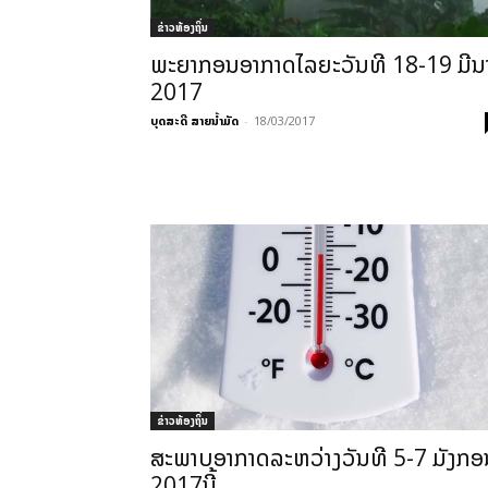
ຂ່າວທ້ອງຖິ່ນ
ພະຍາກອນອາກາດໄລຍະວັນທີ 18-19 ມີນ
2017
ບຸດສະດີ ສາຍນ້ຳມັດ
-
18/03/2017
ຂ່າວທ້ອງຖິ່ນ
ສະພາບອາກາດລະຫວ່າງວັນທີ 5-7 ມັງກອ
2017ນີ້