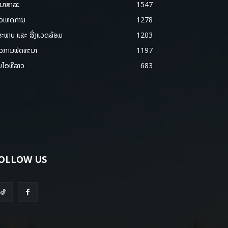
ນາສາລະ
1547
າວເຫດການ
1278
ຂະພາບ ແລະ ສີ່ງແວດລ້ອມ
1203
າວການພັດທະນາ
1197
ມໄອທີລາວ
683
OLLOW US