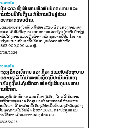
່າວພາຍ​ໃນ
ີ່ປຸ່ນ-ລາວ ສົ່ງເສີມສາຍພົວພັນມິດຕະພາບ ແລະ
ານຮ່ວມມືອັນດີງາມ ກໍຄືການເປັນຄູ່ຮ່ວມ
ຸດທະສາດຮອບດ້ານ.
ນຕອນບ່າຍຂອງວັນທີ 5 ສິງຫາ 2026 ທີ່ ກະຊວງການຕ່າງ
ະເທດ ໄດ້ມີພິທີລົງນາມເອກະສານແລກປ່ຽນ (ສະບັບປັບປຸງ)
ໍາລັບໂຄງການຊ່ວຍເຫຼືອລ້າຈາກລັດຖະບານຍີ່ປຸ່ນ ໃນການ
ັບປຸງສະໜາມບິນສາກົນວັດໄຕ ມູນຄ່າລວມທັງໝົດ
,863,000,000 ເຢນ ຫຼື...
7/08/2026
່າວພາຍ​ໃນ
ະຊວງສຶກສາທິການ ແລະ ກິລາ ຮ່ວມກັບລັດຖະບານ
ົດສະຕຣາລີ ໄດ້ນຳສະເໜີເຄື່ອງມືປະເມີນຕົນເອງ
ຳລັບຄູຊັ້ນປະຖົມສຶກສາ ເພື່ອສົ່ງເສີມຄຸນນະພາບ
ານສຶກສາ.
ະຊວງສຶກສາທິການ ແລະ ກິລາ (ສສກ), ໂດຍໄດ້ຮັບການ
ະໜັບສະໜູນຈາກ ລັດຖະບານອົດສະຕຣາລີ ຜ່ານແຜນ
ານບີຄວາ, ໄດ້ນຳສະເໜີເຄື່ອງມືປະເມີນຕົນເອງສຳລັບຄູຢ່າງ
ປັນທາງການໃນວັນທີ 4 ສິງຫາ 2026. ກອງປະຊຸມແມ່ນ
າຍໃຕ້ການເປັນປະທານຂອງ ທ່ານ ປອ...
6/08/2026