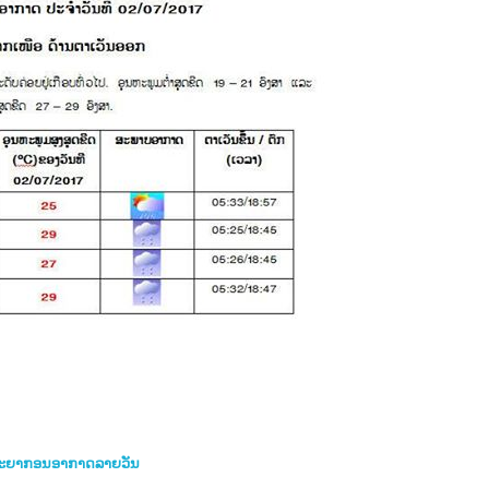
ະ​ຍາ​ກອນ​ອາ​ກາດລາຍວັນ