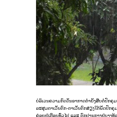
ບໍລິເວນຄວາມກົດດັນອາກາດຕໍ່າຍັງສືບຕໍ່ປົກ
ລະສຸມຕາເວັນຕົກ-ຕາເວັນຕົກສ່ຽງໃຕ້ພັດປົກຄຸມ.
ຄ່ອຍຢູ່ເກືອບທົ່ວໄປ ແລະ ຕົກປານກາງຢູ່ບາງທ