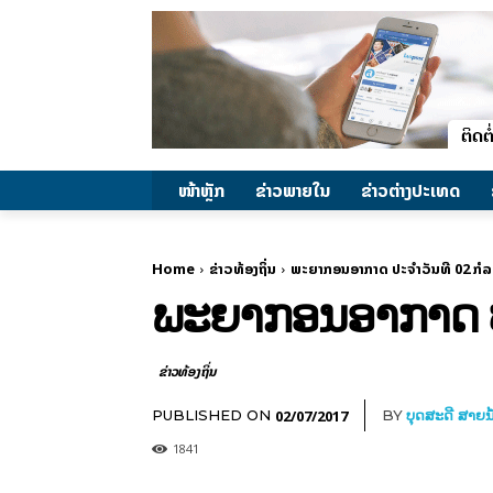
ໜ້າຫຼັກ
ຂ່າວພາຍ​ໃນ
ຂ່າວຕ່າງປະເທດ
Home
ຂ່າວທ້ອງຖິ່ນ
ພະ​ຍາ​ກອນ​ອາ​ກາດ ປະ​ຈຳ​ວັນ​ທີ 02 ກໍ​
ພະ​ຍາ​ກອນ​ອາ​ກາດ ປ
ຂ່າວທ້ອງຖິ່ນ
02/07/2017
PUBLISHED ON
BY
ບຸດສະດີ ສາຍນ
1841