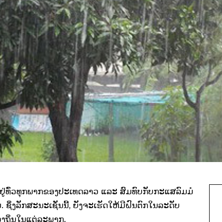
ຄຸມຢູ່ທົ່ວທຸກພາກຂອງປະເທດລາວ ແລະ ສົມທົບກັບກະແສລົມມໍ
 ຊຶ່ງລັກສະນະເຊັ່ນນີ້, ຍັງຈະເຮັດໃຫ້ມີຝົນຕົກໃນລະດັບ
້ອງຖິ່ນໃນແຕ່ລະພາກ.