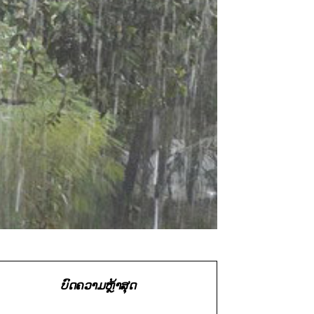
ບົດຄວາມຫຼ້າສຸດ