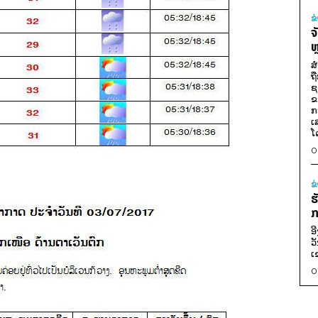
ຂ
ຈ
ຫ
ສ
ຖ
ຊ
ຂ
ກ
ເ
ໂ
0
ຂ
ຮ
ກ
ອ
ວ
ເ
0