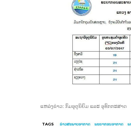
ແຫລ່ງຂ່າວ: ກົມອຸຕຸນິຍົມ ແລະ ອຸທົກກະສາດ
TAGS
ຂ່າວສະພາບອາກາດ
ພະຍາກອນອາກາດ
ພ