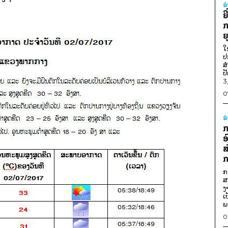
ຂ
ຍ
ກ
ຍ
ໃ
ປ
ສ
ປ
3
0
ຂ
ກ
ອ
ສ
ກ
ກ
ສ
ງ
ເ
ພ
0