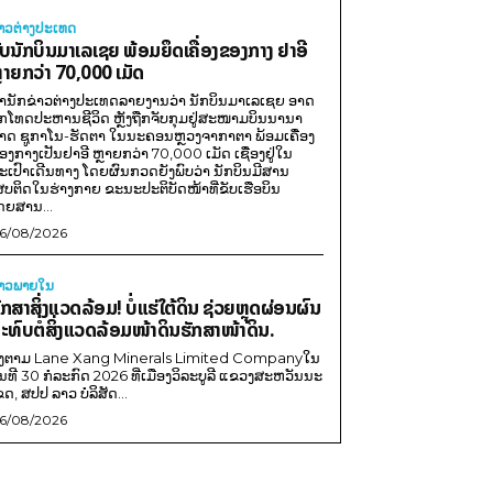
່າວຕ່າງປະເທດ
ັບນັກບິນມາເລເຊຍ ພ້ອມຍຶດເຄື່ອງຂອງກາງ ຢາອີ
ຼາຍກວ່າ 70,000 ເມັດ
ຳນັກຂ່າວຕ່າງປະເທດລາຍງານວ່າ ນັກບິນມາເລເຊຍ ອາດ
ືກໂທດປະຫານຊີວິດ ຫຼັງຖືກຈັບກຸມຢູ່ສະໜາມບິນນານາ
າດ ຊູກາໂນ-ຮັດຕາ ໃນນະຄອນຫຼວງຈາກາຕາ ພ້ອມເຄື່ອງ
ອງກາງເປັນຢາອີ ຫຼາຍກວ່າ 70,000 ເມັດ ເຊື່ອງຢູ່ໃນ
ະເປົາເດີນທາງ ໂດຍຜົນກວດຍັງພົບວ່າ ນັກບິນມີສານ
ສບຕິດໃນຮ່າງກາຍ ຂະນະປະຕິບັດໜ້າທີ່ຂັບເຮືອບິນ
ດຍສານ...
6/08/2026
່າວພາຍ​ໃນ
ັກສາສິ່ງແວດລ້ອມ! ບໍ່ແຮ່ໃຕ້ດິນ ຊ່ວຍຫຼຸດຜ່ອນຜົນ
ະທົບຕໍ່ສິ່ງແວດລ້ອມໜ້າດິນຮັກສາໜ້າດິນ.
ີງຕາມ Lane Xang Minerals Limited Companyໃນ
ັນທີ 30 ກໍລະກົດ 2026 ທີ່ເມືອງວິລະບູລີ ແຂວງສະຫວັນນະ
ຂດ, ສປປ ລາວ ບໍລິສັດ...
6/08/2026