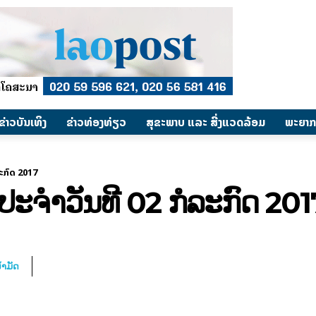
​ຂ່າວບັນເທິງ
​ຂ່າວທ່ອງທ່ຽວ
ສຸຂະພາບ ແລະ ສີ່ງແວດລ້ອມ
ພະຍາກ
ລະ​ກົດ 2017
ະ​ຈຳ​ວັນ​ທີ 02 ກໍ​ລະ​ກົດ 201
້ຳມັດ