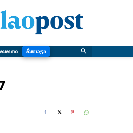
ອນອາກາດ
ຄົ້ນຫາວຽກ
7