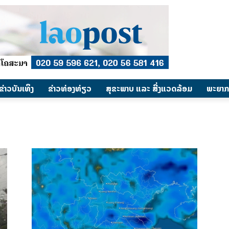
​ຂ່າວບັນເທິງ
​ຂ່າວທ່ອງທ່ຽວ
ສຸຂະພາບ ແລະ ສີ່ງແວດລ້ອມ
ພະຍາກ