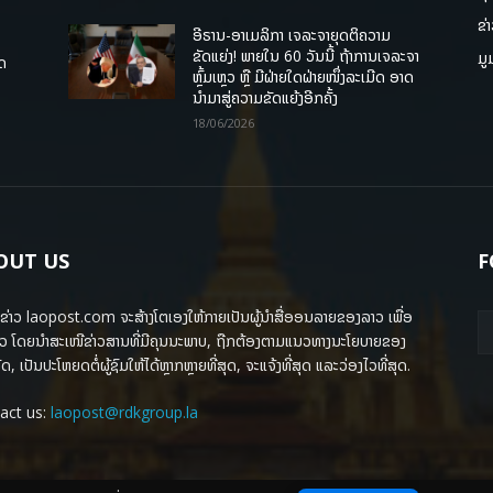
ຂ່
ອີຣານ-ອາເມລິກາ ເຈລະຈາຍຸດຕິຄວາມ
ຂັດແຍ່ງ! ພາຍໃນ 60 ວັນນີ້ ຖ້າການເຈລະຈາ
ມູ
ຸດ
ຫຼົ້ມເຫຼວ ຫຼື ມີຝ່າຍໃດຝ່າຍໜຶ່ງລະເມີດ ອາດ
ນໍາມາສູ່ຄວາມຂັດແຍ້ງອີກຄັ້ງ
18/06/2026
OUT US
F
ຂ່າວ laopost.com ຈະສ້າງໂຕເອງໃຫ້ກາຍເປັນຜູ້ນຳສື່ອອນລາຍຂອງລາວ ເພື່ອ
ວ ໂດຍນຳສະເໜີຂ່າວສານທີ່ມີຄຸນນະພາບ, ຖືກຕ້ອງຕາມແນວທາງນະໂຍບາຍຂອງ
ດ, ເປັນປະໂຫຍດຕໍ່ຜູ້ຊົມໃຫ້ໄດ້ຫຼາກຫຼາຍທີ່ສຸດ, ຈະແຈ້ງທີ່ສຸດ ແລະວ່ອງໄວທີ່ສຸດ.
act us:
laopost@rdkgroup.la