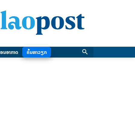
ອນອາກາດ
ຄົ້ນຫາວຽກ