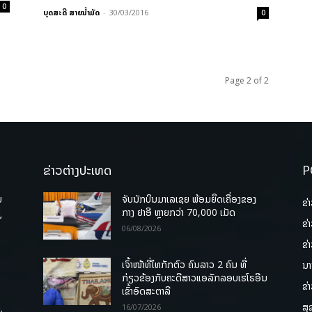
0
ບຸດສະດີ ສາຍນ້ຳມັດ
-
30/03/2016
0
Page 2 of 2
ຂ່າວຕ່າງປະເທດ
P
ບ
ຈັບນັກບິນມາເລເຊຍ ພ້ອມຍຶດເຄື່ອງຂອງ
ຂ່
່
ກາງ ຢາອີ ຫຼາຍກວ່າ 70,000 ເມັດ
ຂ່
06/08/2026
ຂ່
ເຈົ້າໜ້າທີ່ໄທກັກຕົວ ຄົນລາວ 2 ຄົນ ທີ່
ນາ
ກ່ຽວຂ້ອງກັບຄະດີສາວແອລັກລອບເຮໂຣອີນ
ຂ່
ເຂົ້າອົດສະຕາລີ
ສຸ
.
16/07/2026