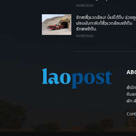
06/08/2026
ຮັກສາສິ່ງແວດລ້ອມ! ບໍ່ແຮ່ໃຕ້ດິນ ຊ່ວຍຫຼ
ຜ່ອນຜົນກະທົບຕໍ່ສິ່ງແວດລ້ອມໜ້າດິນ
ຮັກສາໜ້າດິນ.
06/08/2026
AB
ສຳນັກ
ຄົນລາ
ພັກ-ລັ
Cont