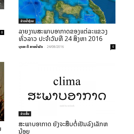
ຂ່າວນໍ້າຖ້ວມ
ລາຍງານສະພາບອາກາດຂອງແຕ່ລະແຂວງ
0
ທົ່ວລາວ ປະຈຳວັນທີ 24 ສິງຫາ 2016
ບຸດສະດີ ສາຍນ້ຳມັດ
-
24/08/2016
0
ຂ່າວສັ້ນ
ສະພາບອາກາດ ຍັງຈະສືບຕໍ່ເຢັນລົງເລັກຫ
ນ
ນ້ອຍ