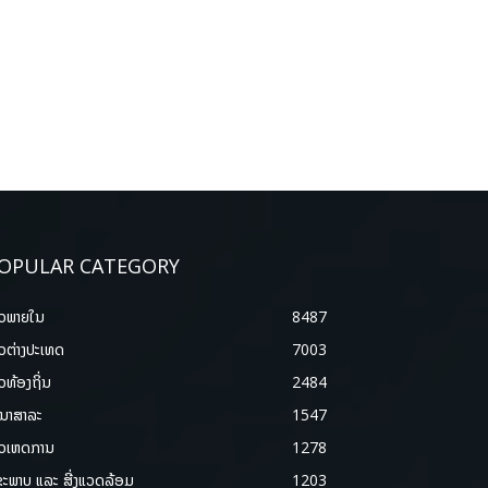
OPULAR CATEGORY
າວພາຍ​ໃນ
8487
າວຕ່າງປະເທດ
7003
າວທ້ອງຖິ່ນ
2484
ນາສາລະ
1547
າວເຫດການ
1278
ຂະພາບ ແລະ ສີ່ງແວດລ້ອມ
1203