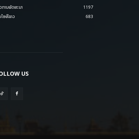
າວການພັດທະນາ
1197
ມໄອທີລາວ
683
OLLOW US