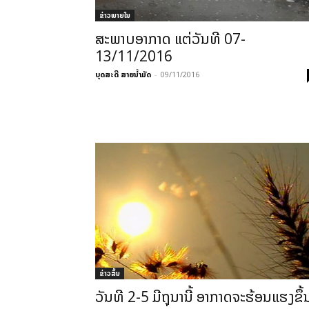
ຂ່າວພາຍ​ໃນ
ສະ​ພາບ​ອາ​ກາດ ແຕ່​ວັນ​ທີ 07-
13/11/2016
ບຸດສະດີ ສາຍນ້ຳມັດ
-
09/11/2016
ຂ່າວສັ້ນ
ວັນທີ 2-5 ມີຖຸນານີ້ ອາກາດຈະຮ້ອນແຮງຂຶ້