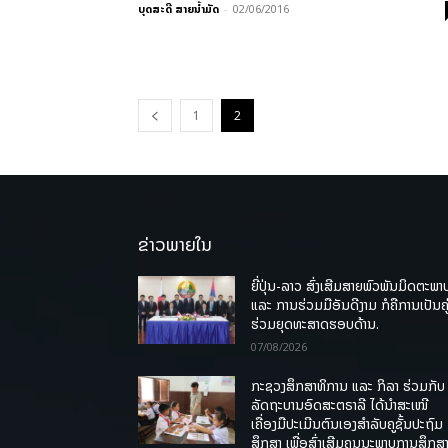
ບຸດສະດີ ສາຍນ້ຳມັດ
-
02/06/2016
1
2
ຂ່າວພາຍໃນ
ຍີ່ປຸ່ນ-ລາວ ສົ່ງເສີມສາຍພົວພັນມິດຕະພາ
ແລະ ການຮ່ວມມືອັນດີງາມ ກໍຄືການເປັນຄູ
ຮ່ວມຍຸດທະສາດຮອບດ້ານ.
07/08/2026
ກະຊວງສຶກສາທິການ ແລະ ກິລາ ຮ່ວມກັບ
ລັດຖະບານອົດສະຕຣາລີ ໄດ້ນຳສະເໜີ
ເຄື່ອງມືປະເມີນຕົນເອງສຳລັບຄູຊັ້ນປະຖົມ
ສຶກສາ ເພື່ອສົ່ງເສີມຄຸນນະພາບການສຶກສາ