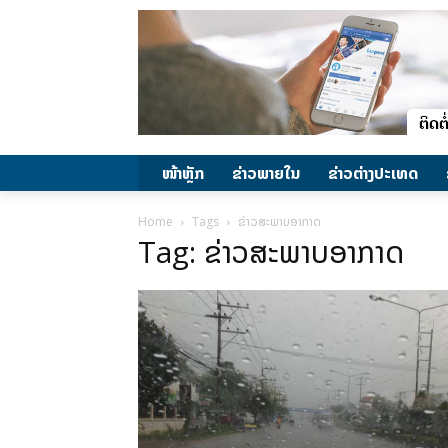
ໜ້າຫຼັກ
ຂ່າວພາຍ​ໃນ
ຂ່າວຕ່າງປະເທດ
Home
Tags
ຂ່າວສະພາບອາກາດ
Tag: ຂ່າວສະພາບອາກາດ