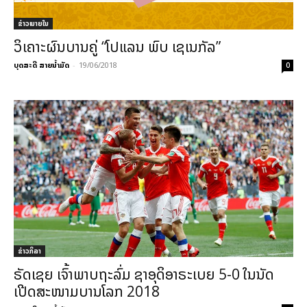
ຂ່າວພາຍ​ໃນ
ວິເຄາະຜົນບານຄູ່ “ໂປແລນ ພົບ ເຊເນກັລ”
ບຸດສະດີ ສາຍນ້ຳມັດ
-
19/06/2018
0
ຂ່າວກິລາ
ຣັດເຊຍ ເຈົ້າພາບຖະລົ່ມ ຊາອຸດິອາຣະເບຍ 5-0 ໃນນັດ
ເປີດສະໜາມບານໂລກ 2018