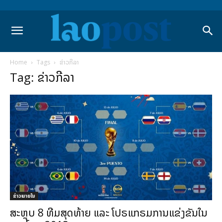
Home
Tags
ຂ່າວກີລາ
Tag: ຂ່າວກີລາ
ຂ່າວພາຍ​ໃນ
ສະຫຼຸບ 8 ທີມສຸດທ້າຍ ແລະ ໂປຣແກຣມການແຂ່ງຂັນໃນ