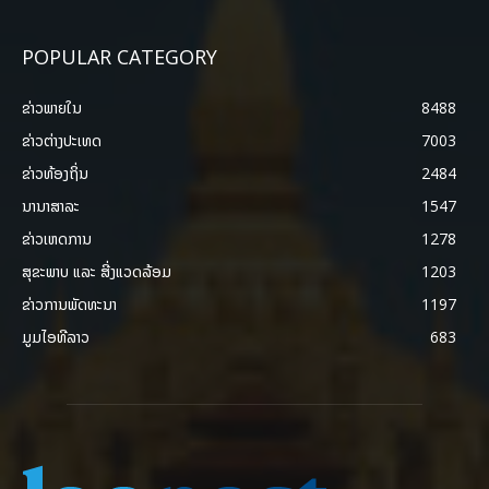
POPULAR CATEGORY
ຂ່າວພາຍ​ໃນ
8488
ຂ່າວຕ່າງປະເທດ
7003
ຂ່າວທ້ອງຖິ່ນ
2484
ນານາສາລະ
1547
ຂ່າວເຫດການ
1278
ສຸຂະພາບ ແລະ ສີ່ງແວດລ້ອມ
1203
ຂ່າວການພັດທະນາ
1197
ມູມໄອທີລາວ
683