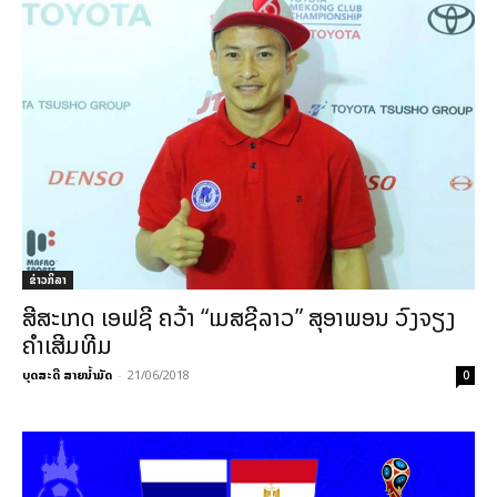
ຂ່າວກິລາ
ສີສະເກດ ເອຟຊີ ຄວ້າ “ເມສຊີລາວ” ສຸອາພອນ ວົງຈຽງ
ຄຳເສີມທີມ
ບຸດສະດີ ສາຍນ້ຳມັດ
-
21/06/2018
0