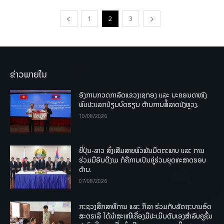
1
2
3
ຂ່າວພາຍໃນ
ອົງການກວດກາລັດແຂວງເຊກອງ ແລະ ນະຄອນດາໜັງ
ພົບປະແລກປ່ຽນບົດຮຽນ ຕ້ານການສໍ້ລາດບັງຫຼວງ.
10/08/2026
ຍີ່ປຸ່ນ-ລາວ ສົ່ງເສີມສາຍພົວພັນມິດຕະພາບ ແລະ ການ
ຮ່ວມມືອັນດີງາມ ກໍຄືການເປັນຄູ່ຮ່ວມຍຸດທະສາດຮອບ
ດ້ານ.
07/08/2026
ກະຊວງສຶກສາທິການ ແລະ ກິລາ ຮ່ວມກັບລັດຖະບານອົດ
ສະຕຣາລີ ໄດ້ນຳສະເໜີເຄື່ອງມືປະເມີນຕົນເອງສຳລັບຄູຊັ້ນ