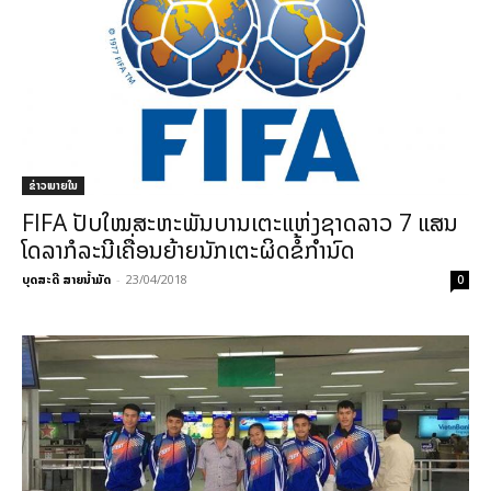
ຂ່າວພາຍ​ໃນ
FIFA ປັບໃໝສະຫະພັນບານເຕະແຫ່ງຊາດລາວ 7 ແສນ
ໂດລາກໍລະນີເຄື່ອນຍ້າຍນັກເຕະຜິດຂໍ້ກຳນົດ
ບຸດສະດີ ສາຍນ້ຳມັດ
-
23/04/2018
0