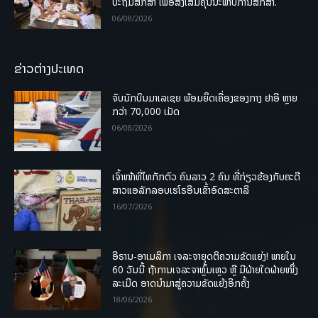
ປະຖົມສຶກສາ ເພື່ອສົ່ງເສີມຄຸນນະພາບການສຶກສາ.
06/08/2026
ຂ່າວຕ່າງປະເທດ
ຈັບນັກບິນມາເລເຊຍ ພ້ອມຍຶດເຄື່ອງຂອງກາງ ຢາອີ ຫຼາຍ
ກວ່າ 70,000 ເມັດ
06/08/2026
ເຈົ້າໜ້າທີ່ໄທກັກຕົວ ຄົນລາວ 2 ຄົນ ທີ່ກ່ຽວຂ້ອງກັບຄະດີ
ສາວແອລັກລອບເຮໂຣອີນເຂົ້າອົດສະຕາລີ
16/07/2026
ອີຣານ-ອາເມລິກາ ເຈລະຈາຍຸດຕິຄວາມຂັດແຍ່ງ! ພາຍໃນ
60 ວັນນີ້ ຖ້າການເຈລະຈາຫຼົ້ມເຫຼວ ຫຼື ມີຝ່າຍໃດຝ່າຍໜຶ່ງ
ລະເມີດ ອາດນໍາມາສູ່ຄວາມຂັດແຍ້ງອີກຄັ້ງ
18/06/2026