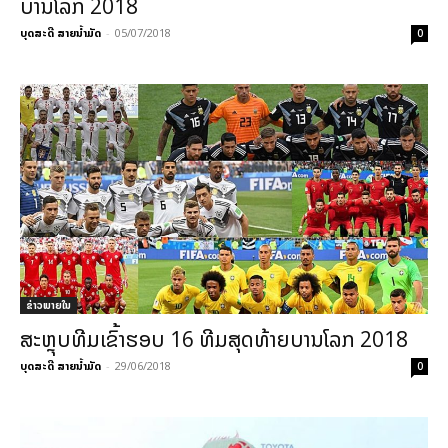
ບານໂລກ 2018
ບຸດສະດີ ສາຍນ້ຳມັດ
-
05/07/2018
0
ຂ່າວພາຍ​ໃນ
ສະຫຼຸບທີມເຂົ້າຮອບ 16 ທີມສຸດທ້າຍບານໂລກ 2018
ບຸດສະດີ ສາຍນ້ຳມັດ
-
29/06/2018
0