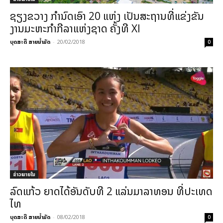
ຊຽງຂວາງ ກຳນົດເອົາ 20 ແຫ່ງ ເປັນສະຖານທີ່ແຂ່ງຂັນ
ງານມະຫະກຳກີລາແຫ່ງຊາດ ຄັ້ງທີ XI
ບຸດສະດີ ສາຍນ້ຳມັດ
-
20/02/2018
0
ຂ່າວພາຍ​ໃນ
ລົດແກ້ວ ຍາດໄດ້ອັນດັບທີ 2 ແລ່ນມາລາທອນ ທີ່ປະເທດ
ໄທ
ບຸດສະດີ ສາຍນ້ຳມັດ
-
08/02/2018
0