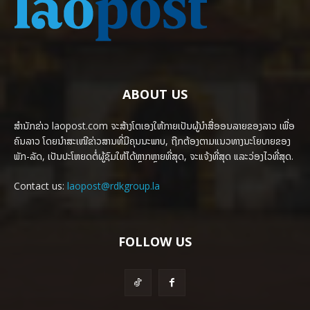
ABOUT US
ສຳນັກຂ່າວ laopost.com ຈະສ້າງໂຕເອງໃຫ້ກາຍເປັນຜູ້ນຳສື່ອອນລາຍຂອງລາວ ເພື່ອ
ຄົນລາວ ໂດຍນຳສະເໜີຂ່າວສານທີ່ມີຄຸນນະພາບ, ຖືກຕ້ອງຕາມແນວທາງນະໂຍບາຍຂອງ
ພັກ-ລັດ, ເປັນປະໂຫຍດຕໍ່ຜູ້ຊົມໃຫ້ໄດ້ຫຼາກຫຼາຍທີ່ສຸດ, ຈະແຈ້ງທີ່ສຸດ ແລະວ່ອງໄວທີ່ສຸດ.
Contact us:
laopost@rdkgroup.la
FOLLOW US