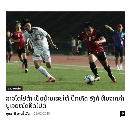
ຂ່າວພາຍ​ໃນ
ລາວໂຕໂຢຕ້າ ເປີດບ້ານເສຍໃຫ້ ບຶກເກັດ ອັງກໍ ທີມຈາກກໍາ
ປູເຈຍໝົດສິດໄປຕໍ່
ບຸດສະດີ ສາຍນ້ຳມັດ
-
05/02/2018
0