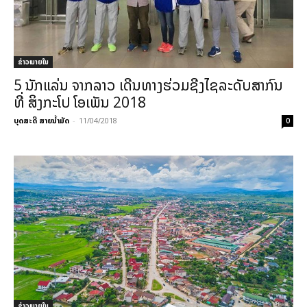
ຂ່າວພາຍ​ໃນ
5 ນັກແລ່ນ ຈາກລາວ ເດີນທາງຮ່ວມຊີງໄຊລະດັບສາກົນ
ທີ່ ສິງກະໂປ ໂອເພັນ 2018
ບຸດສະດີ ສາຍນ້ຳມັດ
-
11/04/2018
0
ຂ່າວພາຍ​ໃນ