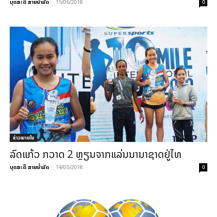
ບຸດສະດີ ສາຍນ້ຳມັດ
-
15/06/2018
0
ຂ່າວພາຍ​ໃນ
ລົດແກ້ວ ກວາດ 2 ຫຼຽນຈາກແລ່ນນານາຊາດຢູ່ໄທ
ບຸດສະດີ ສາຍນ້ຳມັດ
-
14/05/2018
0