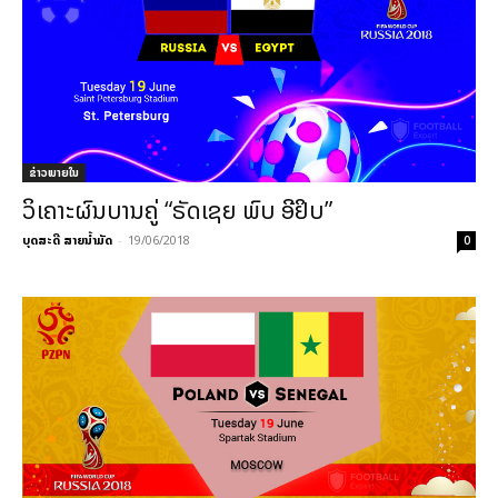
ຂ່າວພາຍ​ໃນ
ວິເຄາະຜົນບານຄູ່ “ຣັດເຊຍ ພົບ ອີຢິບ”
ບຸດສະດີ ສາຍນ້ຳມັດ
-
19/06/2018
0