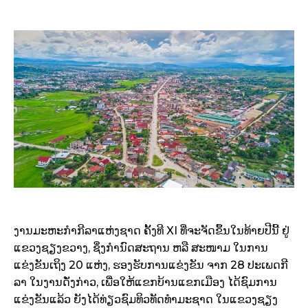
ງານມະຫະກໍາກີລາແຫ່ງຊາດ ຄັ້ງທີ XI ທີ່ຈະ​ຈັດ​ຂຶ້ນ​ໃນທ້າຍປີນີ້ ຢູ່
ແຂວງຊຽງຂວາງ, ຊຶ່ງກໍານົດສະຖານ ຫລື ສະໜາມ ໃນການ
ແຂ່ງຂັນເຖິງ 20 ແຫ່ງ, ຮອງຮັບການແຂ່ງຂັນ ຈາກ 28 ປະເພດກີ
ລາ ໃນງານດັ່ງກ່າວ, ​ເພື່ອ​ໃຫ້​ແຂກ​ບ້ານ​ແຂກ​ເມືອງ ໄດ້ຊົມການ
ແຂ່ງຂັນ​ແລ້ວ ຍັງໄດ້ທ່ຽວຊົມທິວທັດທໍາມະຊາດ ໃນແຂວງຊຽງ