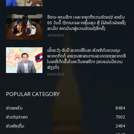
ອີຣານ-ອາເມລິກາ ເຈລະຈາຍຸດຕິຄວາມຂັດແຍ່ງ! ພາຍໃນ
60 ວັນນີ້ ຖ້າການເຈລະຈາຫຼົ້ມເຫຼວ ຫຼື ມີຝ່າຍໃດຝ່າຍໜຶ່ງ
ລະເມີດ ອາດນໍາມາສູ່ຄວາມຂັດແຍ້ງອີກຄັ້ງ
18/06/2026
ເຝົ້າລະວັງ-ຮັບມື ພະຍາດອີໂບລາ ຫົວໜ້າກົມຄວບຄຸມ
ພະຍາດຕິດຕໍ່ ລາຍງານສະພາບການລະບາດຂອງພະຍາດອີ
ໂບລາທີ່ເກີດຂຶ້ນໃນທະວີບອາຟຣິກາ (ລາວແມ່ນມີຄວາມ
ສ່ຽງຕໍ່າ)
04/06/2026
POPULAR CATEGORY
ຂ່າວພາຍ​ໃນ
8484
ຂ່າວຕ່າງປະເທດ
7002
ຂ່າວທ້ອງຖິ່ນ
2484