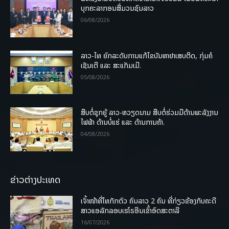
ບຸກຄະລາກອນສື່ມວນຊົນລາວ
06/08/2026
ລາວ-ໄທ ຍົກລະດັບການແກ້ໄຂບັນຫາຢາເສບຕິດ, ກຸ່ມຄໍ
ເຊັນເຕີ ແລະ ສະແກັມເມີ.
05/08/2026
ສືບຕໍ່ຊຸກຍູ້ ລາວ-ຫວຽດນາມ ສືບຕໍ່ຮ່ວມມືດ້ານພະລັງງານ
ໄຟຟ້າ ດ້ານບໍ່ແຮ່ ແລະ ດ້ານການຄ້າ.
04/08/2026
ຂ່າວຕ່າງປະເທດ
ເຈົ້າໜ້າທີ່ໄທກັກຕົວ ຄົນລາວ 2 ຄົນ ທີ່ກ່ຽວຂ້ອງກັບຄະດີ
ສາວແອລັກລອບເຮໂຣອີນເຂົ້າອົດສະຕາລີ
16/07/2026