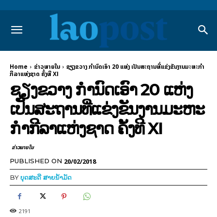
Home
ຂ່າວພາຍ​ໃນ
ຊຽງຂວາງ ກຳນົດເອົາ 20 ແຫ່ງ ເປັນສະຖານທີ່ແຂ່ງຂັນງານມະຫະກຳ
ກີລາແຫ່ງຊາດ ຄັ້ງທີ XI
ຊຽງຂວາງ ກຳນົດເອົາ 20 ແຫ່ງ
ເປັນສະຖານທີ່ແຂ່ງຂັນງານມະຫະ
ກຳກີລາແຫ່ງຊາດ ຄັ້ງທີ XI
ຂ່າວພາຍ​ໃນ
20/02/2018
PUBLISHED ON
BY
ບຸດສະດີ ສາຍນ້ຳມັດ
2191