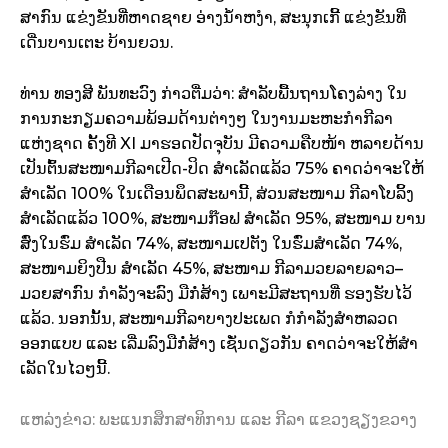
ສາກົນ ແຂ່ງຂັນທີ່ຫາດຊາຍ ອ່າງນໍ້າຫງໍາ, ສະນຸກເກີ້ ແຂ່ງຂັນທີ່
ເດີ່ນບານເຕະ ບ້ານຍວນ.
ທ່ານ ທອງສີ ພັນທະວົງ ກ່າວ​ຕື່​ມວ່າ: ສໍາລັບພື້ນຖານໂຄງລ່າງ ໃນ
ການກະກຽມຄວາມພ້ອມດ້ານຕ່າງໆ ໃນງານມະຫະກໍາກີລາ
ແຫ່ງຊາດ ຄັ້ງທີ XI ມາຮອດປັດຈຸບັນ ມີຄວາມຄືບໜ້າ ຫລາຍດ້ານ
ເປັນຕົ້ນສະໜາມກີລາເປີດ-ປິດ ສໍາເລັດແລ້ວ 75% ຄາດວ່າຈະໃຫ້
ສໍາເລັດ 100% ໃນເດືອນພຶດສະພານີ້, ສ່ວນສະໜາມ ກີລາໂບລິ້ງ
ສໍາເລັດແລ້ວ 100%, ສະໜາມກ໊ອຟ ສໍາເລັດ 95%, ສະໜາມ ບານ
ສົ່ງໃນຮົ່ມ ສໍາເລັດ 74%, ສະໜາມເປຕັງ ໃນຮົ່ມສໍາເລັດ 74%,
ສະໜາມຍິງປືນ ສໍາເລັດ 45%, ສະໜາມ ກີລາມວຍລາຍລາວ–
ມວຍສາກົນ ກໍາລັງຈະລົງ ມືກໍ່ສ້າງ ເພາະມີສະຖານທີ່ ຮອງຮັບໄວ້
ແລ້ວ. ນອກນັ້ນ, ສະໜາມກີລາບາງປະເພດ ກໍກໍາລັງສໍາຫລວດ
ອອກແບບ ແລະ ເລີ່ມລົງມືກໍ່ສ້າງ ເຊັ່ນດຽວກັນ ຄາດວ່າຈະໃຫ້ສໍາ
ເລັດໃນໄວໆນີ້.
ແຫລ່ງຂ່າວ: ພະແນກສຶກສາທິການ ແລະ ກີລາ ແຂວງຊຽງຂວາງ