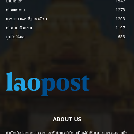
ນານາສາລະ
1547
ຂ່າວເຫດການ
1278
ສຸຂະພາບ ແລະ ສີ່ງແວດລ້ອມ
1203
ຂ່າວການພັດທະນາ
1197
ມູມໄອທີລາວ
683
ABOUT US
ສຳນັກຂ່າວ laopost.com ຈະສ້າງໂຕເອງໃຫ້ກາຍເປັນຜູ້ນຳສື່ອອນລາຍຂອງລາວ ເພື່ອ