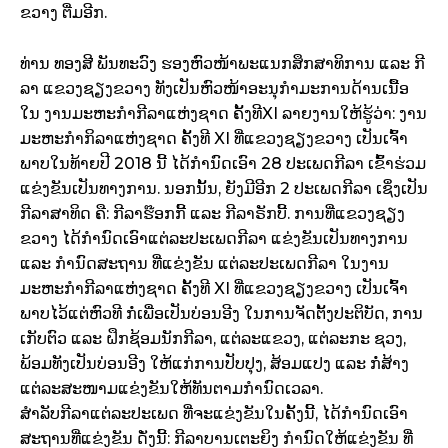
ຂວາງ ຕື່ມອີກ.
ທ່ານ ທອງສີ ພັນທະວົງ ຮອງຫົວໜ້າພະແນກສຶກສາທິການ ແລະ ກີ
ລາ ແຂວງຊຽງຂວາງ ທັງ​ເປັນຫົວໜ້າອະນຸກໍາມະການດ້ານເນື້ອ
ໃນ ງານມະຫະກໍາກີລາແຫ່ງຊາດ ຄັ້ງທີXI ລາຍງານໃຫ້ຮູ້ວ່າ: ງານ
ມະຫະກໍາກິລາແຫ່ງຊາດ ຄັ້ງທີ XI ທີ່ແຂວງຊຽງຂວາງ ເປັນເຈົ້າ
ພາບໃນທ້າຍປີ 2018 ນີ້ ໄດ້ກໍານົດເອົາ 28 ປະເພດກີລາ ເຂົ້າຮ່ວມ
ແຂ່ງຂັນເປັນທາງການ. ນອກນັ້ນ, ຍັງມີອີກ 2 ປະເພດກີລາ ເຊິ່ງເປັນ
ກີລາສາທິດ ຄື: ກີລາຮ໊ອກກີ້ ແລະ ກີລາຣັກບີ້. ການທີ່ແຂວງຊຽງ
ຂວາງ ໄດ້ກໍານົດເອົາແຕ່ລະປະເພດກີລາ ແຂ່ງຂັນເປັນທາງການ
ແລະ ກໍານົດສະຖານ ທີ່ແຂ່ງຂັນ ແຕ່ລະປະເພດກີລາ ໃນງານ
ມະຫະກໍາກີລາແຫ່ງຊາດ ຄັ້ງທີ XI ທີ່ແຂວງຊຽງຂວາງ ເປັນເຈົ້າ
ພາບໄວ້ແຕ່ຫົວທີ ກໍ່ເພື່ອເປັນບ່ອນອີງ ໃນການຈັດຕັ້ງປະຕິບັດ, ການ
ເກັບຕົວ ແລະ ຝຶກຊ້ອມນັກກີລາ, ແຕ່ລະແຂວງ, ແຕ່ລະກະ ຊວງ,
ພ້ອມທັງເປັນບ່ອນອີງ ໃຫ້ແກ່ການປັບປຸງ, ສ້ອມແປງ ແລະ ກໍ່ສ້າງ
ແຕ່ລະສະໜາມແຂ່ງຂັນໃຫ້ທັນຕາມກໍານົດເວລາ.
ສໍາລັບກີລາແຕ່ລະປະເພດ ທີ່ຈະແຂ່ງຂັນໃນຄັ້ງນີ້, ໄດ້ກໍານົດເອົາ
ສະຖານທີ່ແຂ່ງຂັນ ດັ່ງນີ້: ກີລາບານເຕະຍິງ ກໍານົດໃຫ້ແຂ່ງຂັນ ທີ່