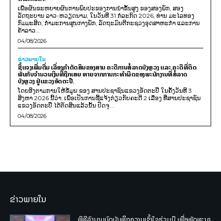
ເພື່ອຜັນຂະຫຍາຍຜົນການພົບປະຂອງການນຳຂັ້ນສູງ ຂອງສອງພັກ, ສອງ
ລັດຖະບານ ລາວ-ຫວຽດນາມ, ໃນວັນທີ 31 ກໍລະກົດ 2026, ທ່ານ ມະໄລທອງ
ກົມມະສິດ, ກຳມະການສູນກາງພັກ, ລັດຖະມົນຕີກະຊວງອຸດສາຫະກຳ ແລະການ
ຄ້າລາວ...
04/08/2026
ຂ່າວພາຍ​ໃນ
ຊີ້ແຈງເພີ່ມຕື່ມ ເລື່ອງຄໍາຕັດສິນຂອງສານ ຄະດີການສໍ້ລາດບັງຫຼວງ ແລະ ຄະດີທີ່ຕິດ
ພັນກັບຈຳນວນເງິນທີ່ຖືກເສຍ ຫາຍຈາກການກະທຳຜິດຂອງພະນັກງານທີ່ສໍ້ລາດ
ບັງຫຼວງ ຢູ່ແຂວງອັດຕະປື.
ໂດຍອີງຕາມການໃຫ້ຂໍ້ມູນ​ ຂອງ ສານປະຊາຊົນແຂວງອັດຕະປື ໃນຄັ້ງວັນທີ 3
ສິງຫາ 2026 ນີ້ວ່າ: ເພຶ່ອເປັນການຊີ້ແຈ້ງກ່ຽວກັບຄະດີ 2 ເລື່ອງ ທີ່ສານປະຊາຊົນ
ແຂວງອັດຕະປື ໄດ້ຕັດສິນແລ້ວນັ້ນ ປັດຈຸ...
04/08/2026
ຂ່າວພາຍໃນ
ພິທີລົງນາມບົດບັນທຶກຄວາມເຂົ້າໃຈຮ່ວມມື ເພື່ອພັດທະນາ