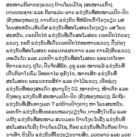
ສະໜາມກີລາຂອງແຂວງ ບ້ານໂພນມີໄຊ (ສະໜາມເກົ່າ),
ບານເຕະຊາຍ ແລະ ກີລາແລ່ນ-ລານ ແຂ່ງຂັນທີ່ສະໜາມເປີດ-ປິດ
(ຄັງໜອງຫລວງ), ບານບ້ວງ ແຂ່ງຂັນ ທີ່ຫໍພັກເກົ່າໂຮງຮຽນ ມສ
ໂພນສະຫວັນ,ເທັນນິສ ແຂ່ງຂັນທີ່ສະໂມສອນໂຮງຮຽນ ມສ ໂພນ
ສະຫວັນ, ດອກປີກໄກ່ ແຂ່ງຂັນທີ່ເດີ່ນສະໂມສອນ ດອກປີກໄກ່ຂອງ
ແຂວງ, ກະຕໍ້ ແຂ່ງຂັນທີ່ເດີ່ນດອກປີກໄກ່ທະຫານແຂວງ, ປິ໋ງປ່ອງ
ແຂ່ງຂັນທີ່ສະໂມສອນ ພະແນກແຜນການ ແລະ ການລົງທຶນແຂວງ,
ເທຄວັນໂດ ແລະ ມວຍປໍ້າ ແຂ່ງຂັນທີ່ສະໂມສອນ ພະແນກໂຍທາ
ທິການແຂວງ, ຢູໂດ, ປັ່ນຈັກສີລັກ, ວູຊູ ແລະ ໝາກແລ້ ແຂ່ງຂັນທີ່
ເດີ່ນກີລາໃນຮົ່ມ ວິທະຍາໄລ ຄູຄັງໄຂ, ໝາກເສິກ ແຂ່ງຂັນທີ່
ສະໂມສອນ ພະແນກກະສິກໍາ ແລະ ປ່າໄມ້ແຂວງ, ເຮືອຊ່ວງ
ແຂ່ງຂັນທີ່ໜອງສະເດັດ ສຸພານຸວົງ 02, ໝາກຂ່າງ, ໜ້າເກັກ ແລະ
ຍິງທະນູ ແຂ່ງຂັນທີ່ ສະໜາມເປີດ-ປິດ (ຄັງໜອງຫລວງ), ລົດຖີບ
ແຂ່ງຂັນທີ່ເສັ້ນທາງເລກ 7 ແຕ່ບ້ານປ້າງປາງ ຫາ ໂພນສະຫວັນ,
ລອຍນໍ້າ ແຂ່ງຂັນທີ່ນະຄອນຫລວງວຽງຈັນ, ບານສົ່ງໃນຮົ່ມ ແລະ
ເປຕັງ ແຂ່ງຂັນທີ່ສະໜາມ ສວນມອນ ບ້ານໂງຍ,ໂບລິ້ງ ແຂ່ງຂັນທີ່
ສະໂມສອນໂບລິ້ງ ບ້ານໂພນມີໄຊ, ກ໊ອຟ ແຂ່ງຂັນທີ່ເດີ່ນກ໊ອຟ ບ້ານ
ນາເທົາ, ຍິງປືນ ແຂ່ງຂັນທີ່ໂຮງຮຽນນາຍສິບ, ມວຍລາວ ແລະ ມວຍ