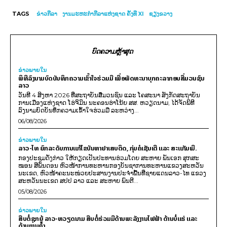
TAGS
ຂ່າວກີລາ
ງານມະຫະກຳກີລາແຫ່ງຊາດ ຄັ້ງທີ XI
​ຊຽງ​ຂວາງ
ບົດຄວາມຫຼ້າສຸດ
ຂ່າວພາຍ​ໃນ
ພິທີລົງນາມບົດບັນທຶກຄວາມເຂົ້າໃຈຮ່ວມມື ເພື່ອພັດທະນາບຸກຄະລາກອນສື່ມວນຊົນ
ລາວ
ວັນທີ 4 ສິງຫາ 2026 ທີ່ສະຖາບັນສື່ມວນຊົນ ແລະ ໂຄສະນາ ສັງກັດສະຖາບັນ
ການເມືອງແຫ່ງຊາດ ໂຮ່ຈິມິນ ນະຄອນຮ່າໂນ້ຍ ສສ. ຫວຽດນາມ, ໄດ້ຈັດພິທີ
ລົງນາມບົດບັນທຶກຄວາມເຂົ້າໃຈຮ່ວມມື ລະຫວ່າງ...
06/08/2026
ຂ່າວພາຍ​ໃນ
ລາວ-ໄທ ຍົກລະດັບການແກ້ໄຂບັນຫາຢາເສບຕິດ, ກຸ່ມຄໍເຊັນເຕີ ແລະ ສະແກັມເມີ.
ກອງປະຊຸມດັ່ງກ່າວ ໃຫ້ກຽດເປັນປະທານຮ່ວມໂດຍ ສະຫາຍ ພັນເອກ ສຸກສະ
ໝອນ ສີພັນດອນ ຫົວໜ້າການທະຫານກອງບັນຊາການທະຫານແຂວງສະຫວັນ
ນະເຂດ, ຫົວໜ້າຄະນະໜ່ວຍປະສານງານປະຈຳພື້ນທີ່ຊາຍແດນລາວ-ໄທ ແຂວງ
ສະຫວັນນະເຂດ ສປປ ລາວ ແລະ ສະຫາຍ ພົນຕີ...
05/08/2026
ຂ່າວພາຍ​ໃນ
ສືບຕໍ່ຊຸກຍູ້ ລາວ-ຫວຽດນາມ ສືບຕໍ່ຮ່ວມມືດ້ານພະລັງງານໄຟຟ້າ ດ້ານບໍ່ແຮ່ ແລະ
ດ້ານການຄ້າ.