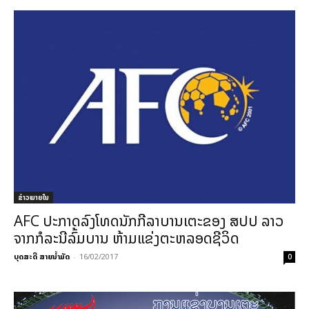
ຂ່າວພາຍ​ໃນ
AFC ປະກາດລົງໂທດນັກກີລາບານເຕະຂອງ ສປປ ລາວ
ຈາກກໍລະນີລົ້ມບານ ຫ້າມແຂ່ງຕະຫລອດຊີວິດ
ບຸດສະດີ ສາຍນ້ຳມັດ
-
16/02/2017
0