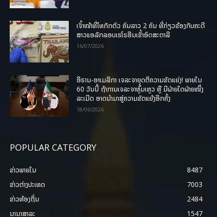
ເຈົ້າໜ້າທີ່ໄທກັກຕົວ ຄົນລາວ 2 ຄົນ ທີ່ກ່ຽວຂ້ອງກັບຄະດີ
ສາວແອລັກລອບເຮໂຣອີນເຂົ້າອົດສະຕາລີ
16/07/2026
ອີຣານ-ອາເມລິກາ ເຈລະຈາຍຸດຕິຄວາມຂັດແຍ່ງ! ພາຍໃນ
60 ວັນນີ້ ຖ້າການເຈລະຈາຫຼົ້ມເຫຼວ ຫຼື ມີຝ່າຍໃດຝ່າຍໜຶ່ງ
ລະເມີດ ອາດນໍາມາສູ່ຄວາມຂັດແຍ້ງອີກຄັ້ງ
18/06/2026
POPULAR CATEGORY
ຂ່າວພາຍ​ໃນ
8487
ຂ່າວຕ່າງປະເທດ
7003
ຂ່າວທ້ອງຖິ່ນ
2484
ນານາສາລະ
1547