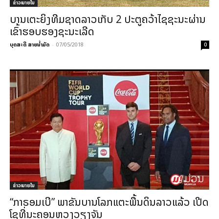
ຂ່າວພາຍ​ໃນ
ບານເຕະຍິງທີມຊາດລາວເກັບ 2 ປະຕູຄວ້າໄຊຊະນະຜ່ານ
ເຂົ້າຮອບຮອງຊະນະເລີດ
ບຸດສະດີ ສາຍນ້ຳມັດ
-
07/05/2018
0
ຂ່າວພາຍ​ໃນ
“ກາຣອມເບີ” ພາຂັນບານໂລກແຕະພື້ນດິນລາວແລ້ວ ເປີດ
ໂຊທີ່ນະຄອນຫຼວງວຽງຈັນ