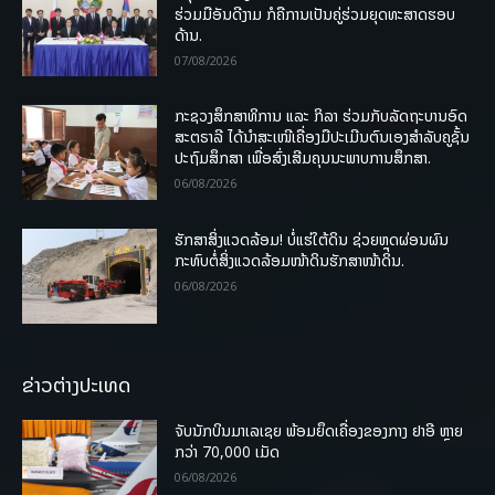
ຮ່ວມມືອັນດີງາມ ກໍຄືການເປັນຄູ່ຮ່ວມຍຸດທະສາດຮອບ
ດ້ານ.
07/08/2026
ກະຊວງສຶກສາທິການ ແລະ ກິລາ ຮ່ວມກັບລັດຖະບານອົດ
ສະຕຣາລີ ໄດ້ນຳສະເໜີເຄື່ອງມືປະເມີນຕົນເອງສຳລັບຄູຊັ້ນ
ປະຖົມສຶກສາ ເພື່ອສົ່ງເສີມຄຸນນະພາບການສຶກສາ.
06/08/2026
ຮັກສາສິ່ງແວດລ້ອມ! ບໍ່ແຮ່ໃຕ້ດິນ ຊ່ວຍຫຼຸດຜ່ອນຜົນ
ກະທົບຕໍ່ສິ່ງແວດລ້ອມໜ້າດິນຮັກສາໜ້າດິນ.
06/08/2026
ຂ່າວຕ່າງປະເທດ
ຈັບນັກບິນມາເລເຊຍ ພ້ອມຍຶດເຄື່ອງຂອງກາງ ຢາອີ ຫຼາຍ
ກວ່າ 70,000 ເມັດ
06/08/2026