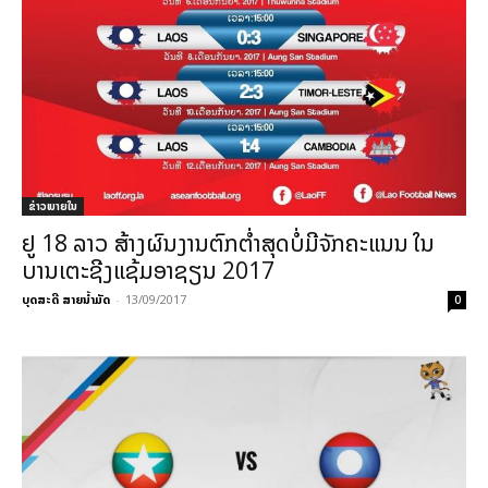
ຂ່າວພາຍ​ໃນ
ຢູ 18 ລາວ ສ້າງຜົນງານຕົກຕໍ່າສຸດບໍ່ມີຈັກຄະແນນ ໃນ
ບານເຕະຊີງແຊ້ມອາຊຽນ 2017
ບຸດສະດີ ສາຍນ້ຳມັດ
-
13/09/2017
0