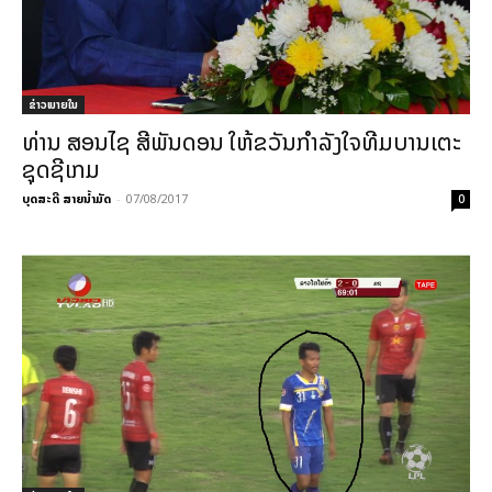
ຂ່າວພາຍ​ໃນ
ທ່ານ ສອນ​ໄຊ ສີ​ພັນ​ດອນ ​ໃຫ້ຂວັນກຳລັງໃຈທີມບານເຕະ
ຊຸດຊີເກມ
ບຸດສະດີ ສາຍນ້ຳມັດ
-
07/08/2017
0