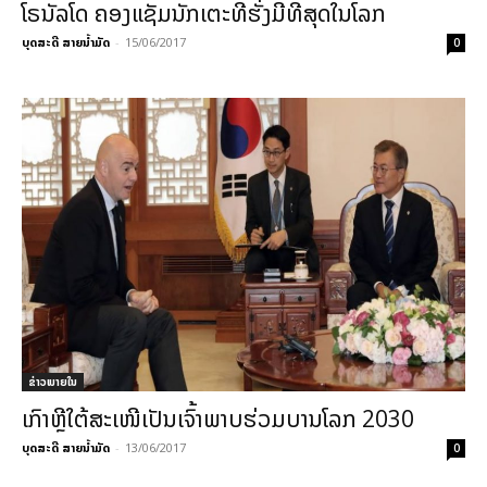
ໂຣນັລໂດ ຄອງແຊັມນັກເຕະທີ່ຮັ່ງມີທີ່ສຸດໃນໂລກ
ບຸດສະດີ ສາຍນ້ຳມັດ
-
15/06/2017
0
ຂ່າວພາຍ​ໃນ
ເກົາຫຼີໃຕ້ສະເໜີເປັນເຈົ້າພາບຮ່ວມບານໂລກ 2030
ບຸດສະດີ ສາຍນ້ຳມັດ
-
13/06/2017
0