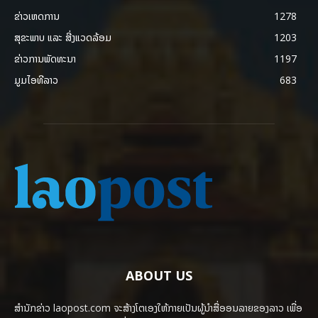
ຂ່າວເຫດການ
1278
ສຸຂະພາບ ແລະ ສີ່ງແວດລ້ອມ
1203
ຂ່າວການພັດທະນາ
1197
ມູມໄອທີລາວ
683
ABOUT US
ສຳນັກຂ່າວ laopost.com ຈະສ້າງໂຕເອງໃຫ້ກາຍເປັນຜູ້ນຳສື່ອອນລາຍຂອງລາວ ເພື່ອ