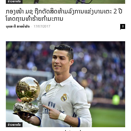
ຂ່າວພາຍ​ໃນ
ກອງໜ້າ ມຊ ຖືກຕັດສິດຫ້າມລົງການແຂ່ງບານເຕະ 2 ປີ
ໂທດຖານທຳຮ້າຍກຳມະການ
ບຸດສະດີ ສາຍນ້ຳມັດ
-
17/07/2017
0
ຂ່າວພາຍ​ໃນ