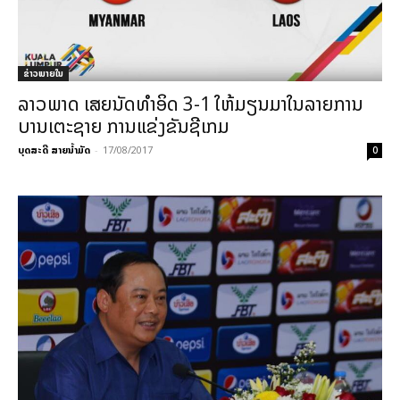
ຂ່າວພາຍ​ໃນ
ລາວພາດ ເສຍນັດທຳອິດ 3-1 ໃຫ້ມຽນມາໃນລາຍການ
ບານເຕະຊາຍ ການແຂ່ງຂັນຊີເກມ
ບຸດສະດີ ສາຍນ້ຳມັດ
-
17/08/2017
0