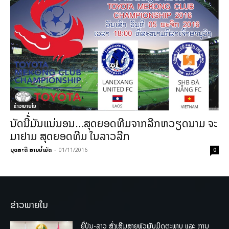
ຂ່າວພາຍ​ໃນ
ນັດນີ້່ມັນແນ່ນອນ…ສຸດຍອດທີມຈາກລີກຫວຽດນາມ ຈະ
ມາຢາມ ສຸດຍອດທີມ ໃນລາວລີກ
ບຸດສະດີ ສາຍນ້ຳມັດ
-
01/11/2016
0
ຂ່າວພາຍໃນ
ຍີ່ປຸ່ນ-ລາວ ສົ່ງເສີມສາຍພົວພັນມິດຕະພາບ ແລະ ການ