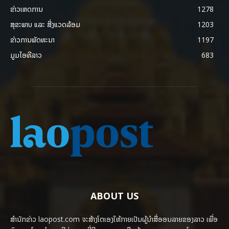
ຂ່າວເຫດການ
1278
ສຸຂະພາບ ແລະ ສີ່ງແວດລ້ອມ
1203
ຂ່າວການພັດທະນາ
1197
ມູມໄອທີລາວ
683
ABOUT US
ສຳນັກຂ່າວ laopost.com ຈະສ້າງໂຕເອງໃຫ້ກາຍເປັນຜູ້ນຳສື່ອອນລາຍຂອງລາວ ເພື່ອ