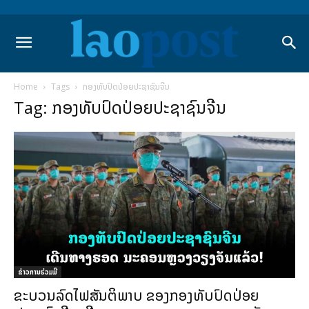
Home
Tags
ກອງທັບປົດປ່ອຍປະຊາຊົນຈີນ
Tag: ກອງທັບປົດປ່ອຍປະຊາຊົນຈີນ
ຂ່າວການຮ່ວມມື
ຂະບວນລົດໄຟສັນຕິພາບ ຂອງກອງທັບປົດປ່ອຍ