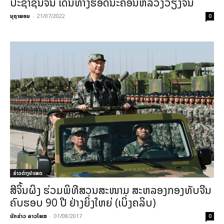
ປະຊາຊົນຈີນ ເດີນທາງຮອດນະຄອນຫລວງວຽງຈັນ
ນຸຖາພອນ
-
21/07/2022
0
ຂ່າວຕ່າງປະເທດ
ສີຈິ້ນຜິງ ຮ່ວມພິທີສວນສະໜາມ ສະຫລອງກອງທັບຈີນ
ຄົບຮອບ 90 ປີ ຢ່າງຍິ່ງໃຫຍ່ (ເບິ່ງຄລິບ)
ນັກຂ່າວ ລາວໂພສ
-
01/08/2017
0