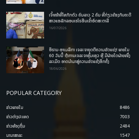
ເຈົ້າໜ້າທີ່ໄທກັກຕົວ ຄົນລາວ 2 ຄົນ ທີ່ກ່ຽວຂ້ອງກັບຄະດີ
ສາວແອລັກລອບເຮໂຣອີນເຂົ້າອົດສະຕາລີ
16/07/2026
ອີຣານ-ອາເມລິກາ ເຈລະຈາຍຸດຕິຄວາມຂັດແຍ່ງ! ພາຍໃນ
60 ວັນນີ້ ຖ້າການເຈລະຈາຫຼົ້ມເຫຼວ ຫຼື ມີຝ່າຍໃດຝ່າຍໜຶ່ງ
ລະເມີດ ອາດນໍາມາສູ່ຄວາມຂັດແຍ້ງອີກຄັ້ງ
18/06/2026
POPULAR CATEGORY
ຂ່າວພາຍ​ໃນ
8486
ຂ່າວຕ່າງປະເທດ
7003
ຂ່າວທ້ອງຖິ່ນ
2484
ນານາສາລະ
1547