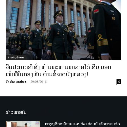
ຂ່າວຕ່າງປະເທດ
ຈີນປະກາດຄຳສັ່ງ ຫ້າມທະຫານຫາລາຍໄດ້ເສີມ ນອກ
ໜ້າທີ່ໃນກອງທັບ ຕ້ານສໍ້ລາດບັງຫລວງ!
ນັກຂ່າວ ລາວໂພສ
-
29/03/2016
0
ຂ່າວພາຍໃນ
ກະຊວງສຶກສາທິການ ແລະ ກິລາ ຮ່ວມກັບລັດຖະບານອົດ