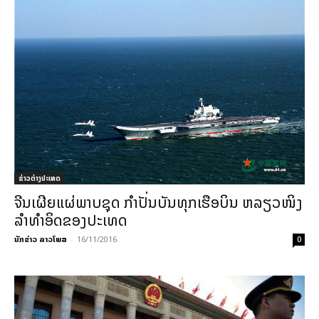
ຂ່າວຕ່າງປະເທດ
ຈີນເຜີຍແຜ່ພາບຊຸດ ກຳປັ່ນບັນທຸກເຮືອບິນ ຫລຽວໜິງ
ລຳທຳອິດຂອງປະເທດ
ນັກຂ່າວ ລາວໂພສ
-
16/11/2016
0