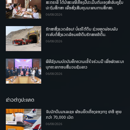
ສະຕຣາລີ ໄດ້ນຳສະເໜີເຄື່ອງມືປະເມີນຕົນເອງສຳລັບຄູຊັ້ນ
ປະຖົມສຶກສາ ເພື່ອສົ່ງເສີມຄຸນນະພາບການສຶກສາ.
06/08/2026
ຮັກສາສິ່ງແວດລ້ອມ! ບໍ່ແຮ່ໃຕ້ດິນ ຊ່ວຍຫຼຸດຜ່ອນຜົນ
ກະທົບຕໍ່ສິ່ງແວດລ້ອມໜ້າດິນຮັກສາໜ້າດິນ.
06/08/2026
ພິທີລົງນາມບົດບັນທຶກຄວາມເຂົ້າໃຈຮ່ວມມື ເພື່ອພັດທະນາ
ບຸກຄະລາກອນສື່ມວນຊົນລາວ
06/08/2026
ຂ່າວຕ່າງປະເທດ
ຈັບນັກບິນມາເລເຊຍ ພ້ອມຍຶດເຄື່ອງຂອງກາງ ຢາອີ ຫຼາຍ
ກວ່າ 70,000 ເມັດ
06/08/2026