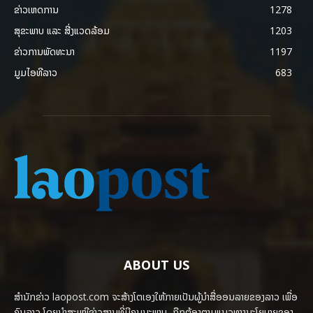
ຂ່າວເຫດການ
1278
ສຸຂະພາບ ແລະ ສີ່ງແວດລ້ອມ
1203
ຂ່າວການພັດທະນາ
1197
ມູມໄອທີລາວ
683
ABOUT US
ສຳນັກຂ່າວ laopost.com ຈະສ້າງໂຕເອງໃຫ້ກາຍເປັນຜູ້ນຳສື່ອອນລາຍຂອງລາວ ເພື່ອ
ຄົນລາວ ໂດຍນຳສະເໜີຂ່າວສານທີ່ມີຄຸນນະພາບ, ຖືກຕ້ອງຕາມແນວທາງນະໂຍບາຍຂອງ