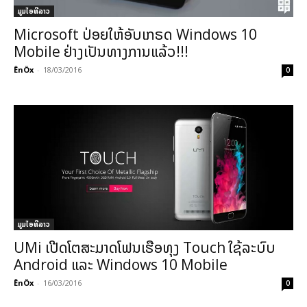
ມູມໄອທີລາວ
Microsoft ປ່ອຍໃຫ້ອັບເກຣດ Windows 10
Mobile ຢ່າງເປັນທາງການແລ້ວ!!!
ÊnÖx
-
18/03/2016
0
ມູມໄອທີລາວ
UMi ເປີດໂຕສະມາດໂຟນເຮືອທຸງ Touch ໃຊ້ລະບົບ
Android ແລະ Windows 10 Mobile
ÊnÖx
-
16/03/2016
0