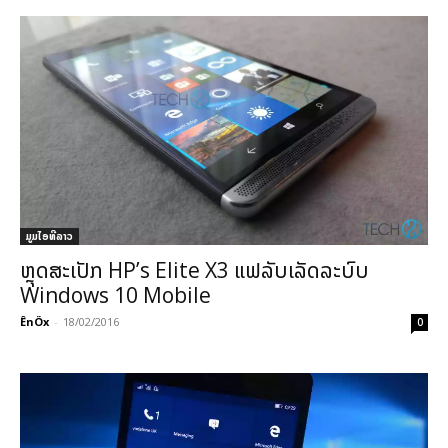
ມູມໄອທີລາວ
ຫຼຸດສະເປັກ HP’s Elite X3 ແຟລັບເລັດລະບົບ
Windows 10 Mobile
ÊnÖx
-
18/02/2016
0