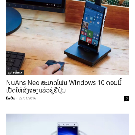
ມູມໄອທີລາວ
NuAns Neo ສະມາດໂຟນ Windows 10 ຕອນນີ້
ເປີດໃຫ້ສັ່ງຈອງແລ້ວຢູ່ຍີ່ປຸ່ນ
ÊnÖx
-
29/01/2016
0