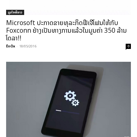
ມູມໄອທີລາວ
Microsoft ປະກາດຂາຍທຸລະກິດຟີເຈີໂຟນໃຫ້ກັບ
Foxconn ຢ່າງເປັນທາງການແລ້ວໃນມູນຄ່າ 350 ລ້ານ
ໂດລາ!!
ÊnÖx
-
18/05/2016
0