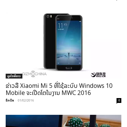
ມູມໄອທີລາວ
ຂ່າວລື Xiaomi Mi 5 ທີ່ໃຊ້ລະບົບ Windows 10
Mobile ຈະເປີດໂຕໃນງານ MWC 2016
ÊnÖx
-
01/02/2016
0