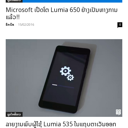
ມູມໄອທີລາວ
Microsoft ເປີດໂຕ Lumia 650 ຢ່າງເປັນທາງການ
ແລ້ວ!!
ÊnÖx
-
15/02/2016
0
ມູມໄອທີລາວ
ລາຍງານພົບຜູ້ໃຊ້ Lumia 535 ໃນແຖບຕາເວັນອອກ