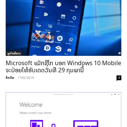
ມູມໄອທີລາວ
Microsoft ແມັກຊີໂກ ບອກ Windows 10 Mobile
ຈະປ່ອຍໃຫ້ອັບເດດວັນທີ 29 ກຸມພານີ້
ÊnÖx
-
17/02/2016
0