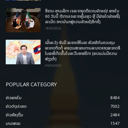
ອີຣານ-ອາເມລິກາ ເຈລະຈາຍຸດຕິຄວາມຂັດແຍ່ງ! ພາຍໃນ
60 ວັນນີ້ ຖ້າການເຈລະຈາຫຼົ້ມເຫຼວ ຫຼື ມີຝ່າຍໃດຝ່າຍໜຶ່ງ
ລະເມີດ ອາດນໍາມາສູ່ຄວາມຂັດແຍ້ງອີກຄັ້ງ
18/06/2026
ເຝົ້າລະວັງ-ຮັບມື ພະຍາດອີໂບລາ ຫົວໜ້າກົມຄວບຄຸມ
ພະຍາດຕິດຕໍ່ ລາຍງານສະພາບການລະບາດຂອງພະຍາດອີ
ໂບລາທີ່ເກີດຂຶ້ນໃນທະວີບອາຟຣິກາ (ລາວແມ່ນມີຄວາມ
ສ່ຽງຕໍ່າ)
04/06/2026
POPULAR CATEGORY
ຂ່າວພາຍ​ໃນ
8484
ຂ່າວຕ່າງປະເທດ
7002
ຂ່າວທ້ອງຖິ່ນ
2484
ນານາສາລະ
1547