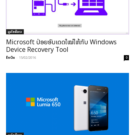
ມູມໄອທີລາວ
Microsoft ປ່ອຍອັບເດດໃໝ່ໃຫ້ກັບ Windows
Device Recovery Tool
ÊnÖx
-
15/02/2016
0