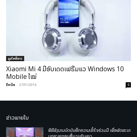
ມູມໄອທີລາວ
Xiaomi Mi 4 ມີອັບເດດເຟຣີມແວ Windows 10
Mobile ໃໝ່
ÊnÖx
-
27/01/2016
0
ຂ່າວພາຍໃນ
ພິທີລົງນາມບົດບັນທຶກຄວາມເຂົ້າໃຈຮ່ວມມື ເພື່ອພັດທະນາ
ບຸກຄະລາກອນສື່ມວນຊົນລາວ