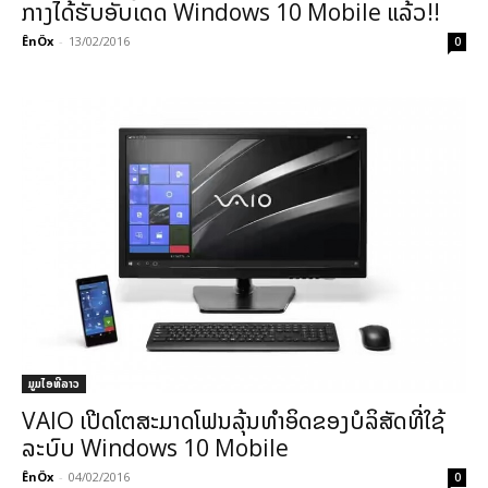
ກາງໄດ້ຮັບອັບເດດ Windows 10 Mobile ແລ້ວ!!
ÊnÖx
-
13/02/2016
0
ມູມໄອທີລາວ
VAIO ເປີດໂຕສະມາດໂຟນລຸ້ນທຳອິດຂອງບໍລິສັດທີ່ໃຊ້
ລະບົບ Windows 10 Mobile
ÊnÖx
-
04/02/2016
0