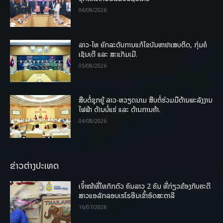
06/08/2026
ລາວ-ໄທ ຍົກລະດັບການແກ້ໄຂບັນຫາຢາເສບຕິດ, ກຸ່ມຄໍ
ເຊັນເຕີ ແລະ ສະແກັມເມີ.
05/08/2026
ສືບຕໍ່ຊຸກຍູ້ ລາວ-ຫວຽດນາມ ສືບຕໍ່ຮ່ວມມືດ້ານພະລັງງານ
ໄຟຟ້າ ດ້ານບໍ່ແຮ່ ແລະ ດ້ານການຄ້າ.
04/08/2026
ຂ່າວຕ່າງປະເທດ
ເຈົ້າໜ້າທີ່ໄທກັກຕົວ ຄົນລາວ 2 ຄົນ ທີ່ກ່ຽວຂ້ອງກັບຄະດີ
ສາວແອລັກລອບເຮໂຣອີນເຂົ້າອົດສະຕາລີ
16/07/2026