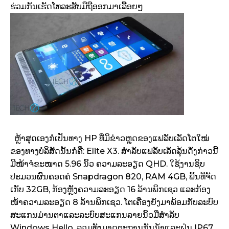
ຮ່ວມກັນເຮັດໂທລະສັບມືຖືອອກມາເລື້ອຍໆ
ຫຼ້າສຸດເອງກໍເປັນທາງ HP ທີ່ມິຂ່າວຫຼຸດຂອງແຟລັບເລັດໂຕໃໝ່
ຂອງທາງບໍລິສັດນັ້ນກໍຄື: Elite X3. ສຳລັບແຟລັບເລັດລຸ້ນດັ່ງກ່າວນີ້
ມີໜ້າຈໍຂະໜາດ 5.96 ນິ້ວ ຄວາມລະອຽດ QHD. ໃຊ້ງານຊິບ
ປະມວນຜົນຄອດຄໍ Snapdragon 820, RAM 4GB, ພື້ນທີ່ຈັດ
ເກັບ 32GB, ກ້ອງຫຼັງຄວາມລະອຽດ 16 ລ້ານພິກເຊວ ແລະກ້ອງ
ໜ້າຄວາມລະອຽດ 8 ລ້ານພິກເຊວ. ໂຕເຄື່ອງຍັງມາພ້ອມກັບລະບົບ
ສະແກນມ່ານຕາແລະລະບົບສະແກນລາຍນິ້ວມືສຳລັບ
Windows Hello. ລວມທັງມາດຕະຖານກັນນ້ຳແລະຝຸ່ນ IP67