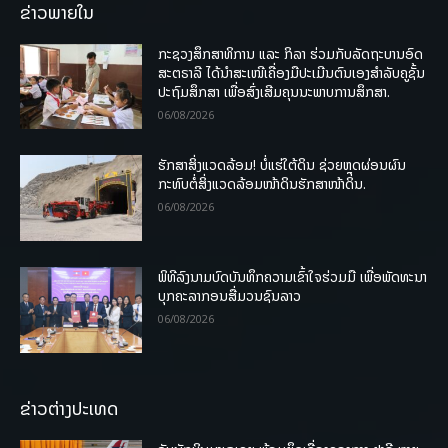
ຂ່າວພາຍໃນ
ກະຊວງສຶກສາທິການ ແລະ ກິລາ ຮ່ວມກັບລັດຖະບານອົດ
ສະຕຣາລີ ໄດ້ນຳສະເໜີເຄື່ອງມືປະເມີນຕົນເອງສຳລັບຄູຊັ້ນ
ປະຖົມສຶກສາ ເພື່ອສົ່ງເສີມຄຸນນະພາບການສຶກສາ.
06/08/2026
ຮັກສາສິ່ງແວດລ້ອມ! ບໍ່ແຮ່ໃຕ້ດິນ ຊ່ວຍຫຼຸດຜ່ອນຜົນ
ກະທົບຕໍ່ສິ່ງແວດລ້ອມໜ້າດິນຮັກສາໜ້າດິນ.
06/08/2026
ພິທີລົງນາມບົດບັນທຶກຄວາມເຂົ້າໃຈຮ່ວມມື ເພື່ອພັດທະນາ
ບຸກຄະລາກອນສື່ມວນຊົນລາວ
06/08/2026
ຂ່າວຕ່າງປະເທດ