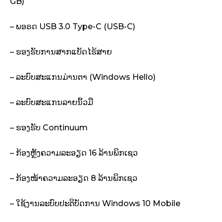
GB)
– ພອຣດ USB 3.0 Type-C (USB-C)
– ຮອງຮັບການສາກແບັດໄຮ້ສາຍ
– ລະບົບສະແກນມ່ານຕາ (Windows Hello)
– ລະບົບສະແກນລາຍນິ້ວມື
– ຮອງຮັບ Continuum
– ກ້ອງຫຼັງຄວາມລະອຽດ 16 ລ້ານພິກເຊວ
– ກ້ອງໜ້າຄວາມລະອຽດ 8 ລ້ານພິກເຊວ
– ໃຊ້ງານລະບົບປະຕິບັດການ Windows 10 Mobile