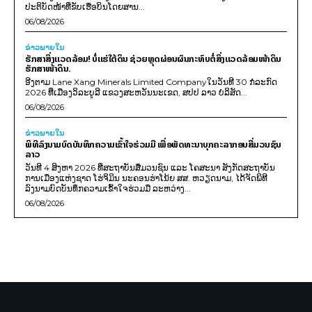
ປະຕິບັດໜ້າທີ່ຂັບເຮືອບິນໂດຍສານ...
06/08/2026
ຂ່າວພາຍ​ໃນ
ຮັກສາສິ່ງແວດລ້ອມ! ບໍ່ແຮ່ໃຕ້ດິນ ຊ່ວຍຫຼຸດຜ່ອນຜົນກະທົບຕໍ່ສິ່ງແວດລ້ອມໜ້າດິນ
ຮັກສາໜ້າດິນ.
ອີງຕາມ Lane Xang Minerals Limited Companyໃນວັນທີ 30 ກໍລະກົດ
2026 ທີ່ເມືອງວິລະບູລີ ແຂວງສະຫວັນນະເຂດ, ສປປ ລາວ ບໍລິສັດ...
06/08/2026
ຂ່າວພາຍ​ໃນ
ພິທີລົງນາມບົດບັນທຶກຄວາມເຂົ້າໃຈຮ່ວມມື ເພື່ອພັດທະນາບຸກຄະລາກອນສື່ມວນຊົນ
ລາວ
ວັນທີ 4 ສິງຫາ 2026 ທີ່ສະຖາບັນສື່ມວນຊົນ ແລະ ໂຄສະນາ ສັງກັດສະຖາບັນ
ການເມືອງແຫ່ງຊາດ ໂຮ່ຈິມິນ ນະຄອນຮ່າໂນ້ຍ ສສ. ຫວຽດນາມ, ໄດ້ຈັດພິທີ
ລົງນາມບົດບັນທຶກຄວາມເຂົ້າໃຈຮ່ວມມື ລະຫວ່າງ...
06/08/2026