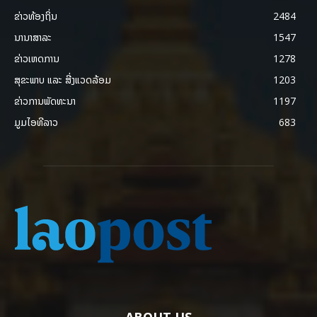
ຂ່າວທ້ອງຖິ່ນ
2484
ນານາສາລະ
1547
ຂ່າວເຫດການ
1278
ສຸຂະພາບ ແລະ ສີ່ງແວດລ້ອມ
1203
ຂ່າວການພັດທະນາ
1197
ມູມໄອທີລາວ
683
ABOUT US