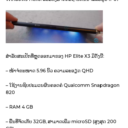
ສຳລັບສະເປັກທີ່ຫຼຸດອອກມາຂອງ HP Elite X3 ມີດັ່ງນີ້:
– ໜ້າຈໍຂະໜາດ 5.96 ນິ້ວ ຄວາມລະອຽດ QHD
– ໃຊ້ງານຊິບປະມວນຜົນຄອດຄໍ Qualcomm Snapdragon
820
– RAM 4 GB
– ພື້ນທີ່ຈັດເກັບ 32GB, ສາມາດເພີ່ມ microSD (ສູງສຸດ 200