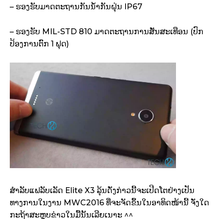
– ຮອງຮັບມາດຕະຖານກັນນ້ຳກັນຝຸ່ນ IP67
– ຮອງຮັບ MIL-STD 810 ມາດຕະຖານການສັ່ນສະເທືອນ (ປົກ
ປ້ອງການຕົົກ 1 ຟຸດ)
ສຳລັບແຟລັບເລັດ Elite X3 ລຸ້ນດັ່ງກ່າວນີ້ຈະເປີດໂຕຢ່າງເປັນ
ທາງການໃນງານ MWC2016 ທີ່ຈະຈັດຂຶ້ນໃນອາທິດໜ້ານີ້ ຈັ່ງໃດ
ກະຖ້າສະຫຼຸບຂ່າວໃນມື້ນັ້ນເລີຍເນາະ ^^