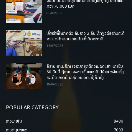
ຈັບນັກບິນມາເລເຊຍ ພ້ອມຍຶດເຄື່ອງຂອງກາງ ຢາອີ ຫຼາຍ
ກວ່າ 70,000 ເມັດ
06/08/2026
ເຈົ້າໜ້າທີ່ໄທກັກຕົວ ຄົນລາວ 2 ຄົນ ທີ່ກ່ຽວຂ້ອງກັບຄະດີ
ສາວແອລັກລອບເຮໂຣອີນເຂົ້າອົດສະຕາລີ
16/07/2026
ອີຣານ-ອາເມລິກາ ເຈລະຈາຍຸດຕິຄວາມຂັດແຍ່ງ! ພາຍໃນ
60 ວັນນີ້ ຖ້າການເຈລະຈາຫຼົ້ມເຫຼວ ຫຼື ມີຝ່າຍໃດຝ່າຍໜຶ່ງ
ລະເມີດ ອາດນໍາມາສູ່ຄວາມຂັດແຍ້ງອີກຄັ້ງ
18/06/2026
POPULAR CATEGORY
ຂ່າວພາຍ​ໃນ
8486
ຂ່າວຕ່າງປະເທດ
7003