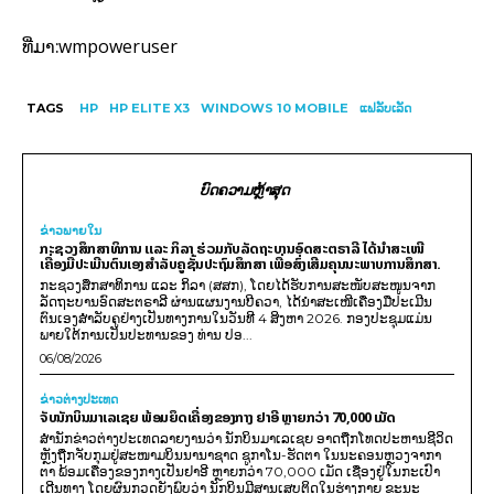
wmpoweruser
ທີ່ມາ:
TAGS
HP
HP ELITE X3
WINDOWS 10 MOBILE
ແຟລັບເລັດ
ບົດຄວາມຫຼ້າສຸດ
ຂ່າວພາຍ​ໃນ
ກະຊວງສຶກສາທິການ ແລະ ກິລາ ຮ່ວມກັບລັດຖະບານອົດສະຕຣາລີ ໄດ້ນຳສະເໜີ
ເຄື່ອງມືປະເມີນຕົນເອງສຳລັບຄູຊັ້ນປະຖົມສຶກສາ ເພື່ອສົ່ງເສີມຄຸນນະພາບການສຶກສາ.
ກະຊວງສຶກສາທິການ ແລະ ກິລາ (ສສກ), ໂດຍໄດ້ຮັບການສະໜັບສະໜູນຈາກ
ລັດຖະບານອົດສະຕຣາລີ ຜ່ານແຜນງານບີຄວາ, ໄດ້ນຳສະເໜີເຄື່ອງມືປະເມີນ
ຕົນເອງສຳລັບຄູຢ່າງເປັນທາງການໃນວັນທີ 4 ສິງຫາ 2026. ກອງປະຊຸມແມ່ນ
ພາຍໃຕ້ການເປັນປະທານຂອງ ທ່ານ ປອ...
06/08/2026
ຂ່າວຕ່າງປະເທດ
ຈັບນັກບິນມາເລເຊຍ ພ້ອມຍຶດເຄື່ອງຂອງກາງ ຢາອີ ຫຼາຍກວ່າ 70,000 ເມັດ
ສຳນັກຂ່າວຕ່າງປະເທດລາຍງານວ່າ ນັກບິນມາເລເຊຍ ອາດຖືກໂທດປະຫານຊີວິດ
ຫຼັງຖືກຈັບກຸມຢູ່ສະໜາມບິນນານາຊາດ ຊູກາໂນ-ຮັດຕາ ໃນນະຄອນຫຼວງຈາກາ
ຕາ ພ້ອມເຄື່ອງຂອງກາງເປັນຢາອີ ຫຼາຍກວ່າ 70,000 ເມັດ ເຊື່ອງຢູ່ໃນກະເປົາ
ເດີນທາງ ໂດຍຜົນກວດຍັງພົບວ່າ ນັກບິນມີສານເສບຕິດໃນຮ່າງກາຍ ຂະນະ