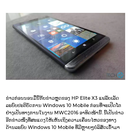
ຂ່າວກ່ອນນອນມື້ນີ້ກັບຂ່າວຫຼຸດຂອງ HP Elite X3 ແຟລັບເລັດ
ລະບົບປະຕິບັດການ Windows 10 Mobile ກ່ອນທີ່ຈະເປີດໂຕ
ຢ່າງເປັນທາງການໃນງານ MWC2016 ອາທິດໜ້ານີ້. ນີ້ເປັນຂ່າວ
ອີກຂ່າວໜຶ່ງທີ່ສະແດງໃຫ້ເຫັນເຖິງຄວາມເຄື່ອນໄຫວຂອງທາງ
ດ້ານລະບົບ Windows 10 Mobile ທີ່ມີຫຼາຍໆບໍລິສັດເຂົ້າມາ