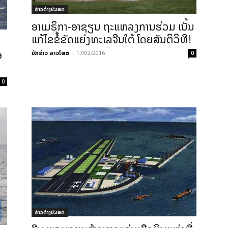
ຂ່າວຕ່າງປະເທດ
ອາເມຣິກາ-ອາຊຽນ ຖະແຫລງການຮ່ວມ ເນັ້ນ
ແກ້ໄຂຂໍ້ຂັດແຍ່ງທະເລຈີນໃຕ້ ໂດຍສັນຕິວິທີ!
ອ
ນັກຂ່າວ ລາວໂພສ
-
17/02/2016
0
0
ຂ່າວຕ່າງປະເທດ