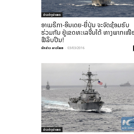
ຂ່າວຕ່າງປະເທດ
ອາເມຣິກາ-ອິນເດຍ-ຍີ່ປຸ່ນ ຈະຈັດຊ້ອມຮົບ
ຮ່ວມກັນ ຢູ່ເຂດທະເລຈີນໃຕ້ ທາງພາກເໜື
ຟີລິບປີນ!
ນັກຂ່າວ ລາວໂພສ
-
03/03/2016
ຂ່າວຕ່າງປະເທດ