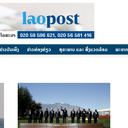
​ຂ່າວບັນເທິງ
​ຂ່າວທ່ອງທ່ຽວ
ສຸຂະພາບ ແລະ ສີ່ງແວດລ້ອມ
ພະຍາກ