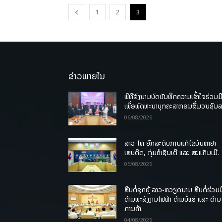
1
2
3
ຂ່າວພາຍໃນ
ພິທີລົງນາມບົດບັນທຶກຄວາມເຂົ້າໃຈຮ່ວມມ
ເພື່ອພັດທະນາບຸກຄະລາກອນສື່ມວນຊົນ
06/08/2026
ລາວ-ໄທ ຍົກລະດັບການແກ້ໄຂບັນຫາຢາ
ເສບຕິດ, ກຸ່ມຄໍເຊັນເຕີ ແລະ ສະແກັມເມີ.
05/08/2026
ສືບຕໍ່ຊຸກຍູ້ ລາວ-ຫວຽດນາມ ສືບຕໍ່ຮ່ວມມ
ດ້ານພະລັງງານໄຟຟ້າ ດ້ານບໍ່ແຮ່ ແລະ ດ້ານ
ການຄ້າ.
04/08/2026