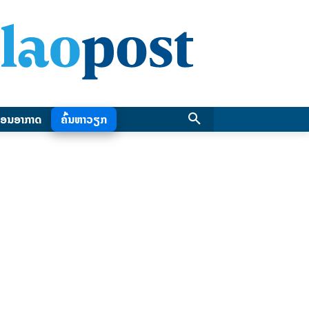
ອນອາກາດ
ຄົ້ນຫາວຽກ