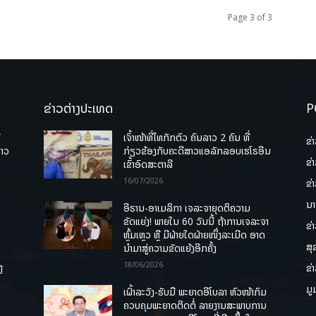
Page 3 of 3
ຂ່າວຕ່າງປະເທດ
P
ື
ເຈົ້າໜ້າທີ່ໄທກັກຕົວ ຄົນລາວ 2 ຄົນ ທີ່
ຂ່
ລາວ
ກ່ຽວຂ້ອງກັບຄະດີສາວແອລັກລອບເຮໂຣອີນ
ຂ່
ເຂົ້າອົດສະຕາລີ
16/07/2026
ຂ່
ນາ
ອີຣານ-ອາເມລິກາ ເຈລະຈາຍຸດຕິຄວາມ
ຂັດແຍ່ງ! ພາຍໃນ 60 ວັນນີ້ ຖ້າການເຈລະຈາ
ຂ່
ຫຼົ້ມເຫຼວ ຫຼື ມີຝ່າຍໃດຝ່າຍໜຶ່ງລະເມີດ ອາດ
ສຸ
ນໍາມາສູ່ຄວາມຂັດແຍ້ງອີກຄັ້ງ
18/06/2026
ຂ່
ື
ມູ
ເຝົ້າລະວັງ-ຮັບມື ພະຍາດອີໂບລາ ຫົວໜ້າກົມ
ຄວບຄຸມພະຍາດຕິດຕໍ່ ລາຍງານສະພາບການ