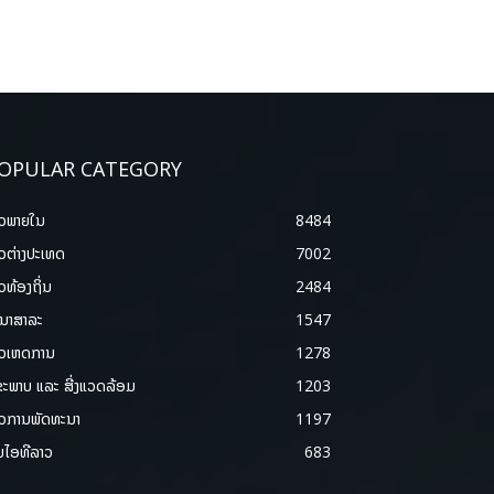
OPULAR CATEGORY
າວພາຍ​ໃນ
8484
າວຕ່າງປະເທດ
7002
າວທ້ອງຖິ່ນ
2484
ນາສາລະ
1547
າວເຫດການ
1278
ຂະພາບ ແລະ ສີ່ງແວດລ້ອມ
1203
າວການພັດທະນາ
1197
ມໄອທີລາວ
683