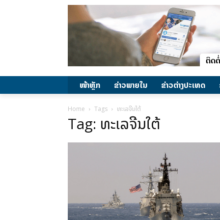
ໜ້າຫຼັກ
ຂ່າວພາຍ​ໃນ
ຂ່າວຕ່າງປະເທດ
Home
Tags
ທະເລຈີນໃຕ້
Tag: ທະເລຈີນໃຕ້