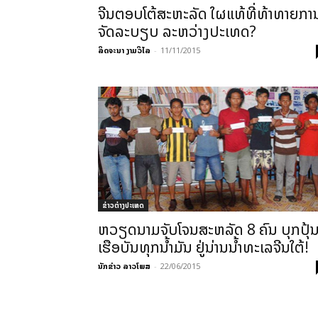
ຈີນຕອບໂຕ້ສະຫະລັດ ໃຜແທ້ທີ່ທ້າທາຍກາ
ຈັດລະບຽບ ລະຫວ່າງປະເທດ?
ລິດຈະນາ ງາມວິໄລ
-
11/11/2015
ຂ່າວຕ່າງປະເທດ
ຫວຽດນາມຈັບໂຈນສະຫລັດ 8 ຄົນ ບຸກປຸ້
ເຮືອບັນທຸກນ້ຳມັນ ຢູ່ນ່ານນ້ຳທະເລຈີນໃຕ້!
ນັກຂ່າວ ລາວໂພສ
-
22/06/2015