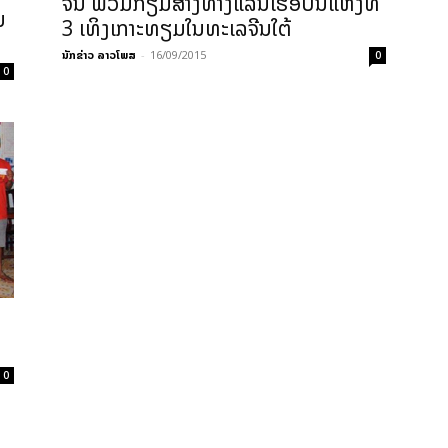
ຈີນ ພວມກຽມສ້າງທາງແລ່ນເຮືອບິນແຫ່ງທີ່
ນ
3 ເທິງເກາະທຽມໃນທະເລຈີນໃຕ້
ນັກຂ່າວ ລາວໂພສ
-
16/09/2015
0
0
ນ
0