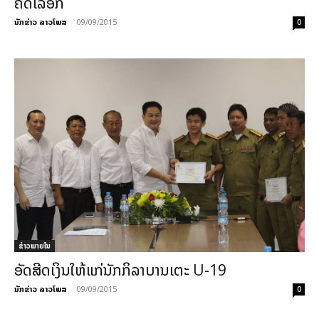
ຄັດເລືອກ
ນັກຂ່າວ ລາວໂພສ
-
09/09/2015
0
ຂ່າວພາຍ​ໃນ
ອັດສີດເງິນໃຫ້ແກ່ນັກກິລາບານເຕະ U-19
ນັກຂ່າວ ລາວໂພສ
-
09/09/2015
0