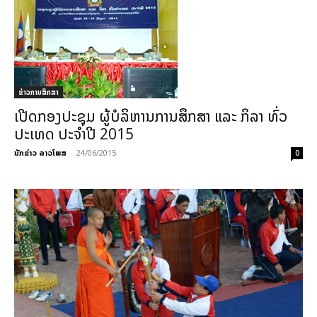
ຂ່າວການສຶກສາ
ເປີດກອງປະຊຸມ ຜູ້ບໍລິຫານການສຶກສາ ແລະ ກິລາ ທົ່ວ
ປະເທດ ປະຈໍາປີ 2015
ນັກຂ່າວ ລາວໂພສ
-
24/06/2015
0