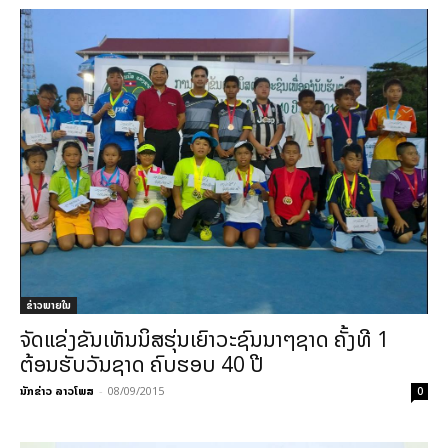
ຂ່າວພາຍ​ໃນ
ຈັດແຂ່ງຂັນເທັນນິສຮຸ່ນເຍົາວະຊົນນາໆຊາດ‬ ຄັ້ງທີ 1
ຕ້ອນຮັບວັນຊາດ ຄົບຮອບ 40 ປີ
ນັກຂ່າວ ລາວໂພສ
-
08/09/2015
0