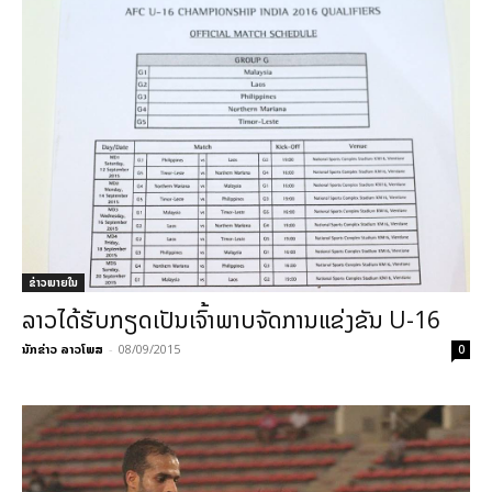
ຂ່າວພາຍ​ໃນ
ລາວໄດ້ຮັບກຽດເປັນເຈົ້າພາບຈັດການແຂ່ງຂັນ U-16
ນັກຂ່າວ ລາວໂພສ
-
08/09/2015
0