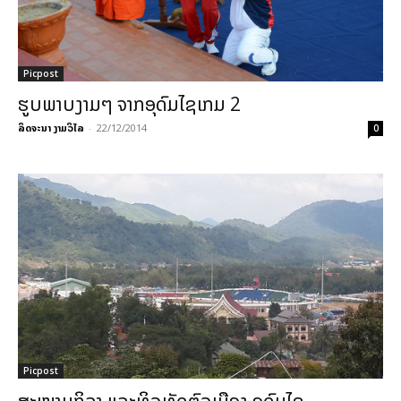
Picpost
ຮູບພາບງາມໆ ຈາກອຸດົມໄຊເກມ 2
ລິດຈະນາ ງາມວິໄລ
-
22/12/2014
0
Picpost