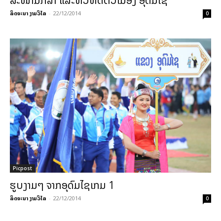
ສະໜາມກິລາ ແລະທິວທັດຕົວເມືອງ ອຸດົມໄຊ
ລິດຈະນາ ງາມວິໄລ
-
22/12/2014
0
Picpost
ຮູບງາມໆ ຈາກອຸດົມໄຊເກມ 1
ລິດຈະນາ ງາມວິໄລ
-
22/12/2014
0