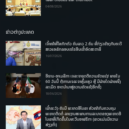
04/08/2026
ຂ່າວຕ່າງປະເທດ
ເຈົ້າໜ້າທີ່ໄທກັກຕົວ ຄົນລາວ 2 ຄົນ ທີ່ກ່ຽວຂ້ອງກັບຄະດີ
ສາວແອລັກລອບເຮໂຣອີນເຂົ້າອົດສະຕາລີ
16/07/2026
ອີຣານ-ອາເມລິກາ ເຈລະຈາຍຸດຕິຄວາມຂັດແຍ່ງ! ພາຍໃນ
60 ວັນນີ້ ຖ້າການເຈລະຈາຫຼົ້ມເຫຼວ ຫຼື ມີຝ່າຍໃດຝ່າຍໜຶ່ງ
ລະເມີດ ອາດນໍາມາສູ່ຄວາມຂັດແຍ້ງອີກຄັ້ງ
18/06/2026
ເຝົ້າລະວັງ-ຮັບມື ພະຍາດອີໂບລາ ຫົວໜ້າກົມຄວບຄຸມ
ພະຍາດຕິດຕໍ່ ລາຍງານສະພາບການລະບາດຂອງພະຍາດອີ
ໂບລາທີ່ເກີດຂຶ້ນໃນທະວີບອາຟຣິກາ (ລາວແມ່ນມີຄວາມ
ສ່ຽງຕໍ່າ)