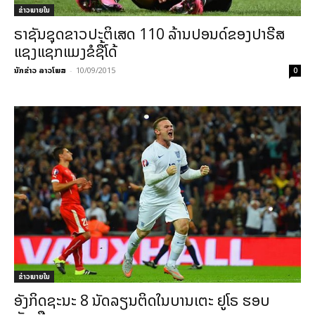
ຂ່າວພາຍ​ໃນ
ຣາຊັນຊຸດຂາວປະຕິເສດ 110 ລ້ານປອນດ໌ຂອງປາຣີສ
ແຊງແຊກແມງຂໍຊື້ໂດ້
ນັກຂ່າວ ລາວໂພສ
-
10/09/2015
0
ຂ່າວພາຍ​ໃນ
ອັງກິດຊະນະ 8 ນັດລຽນຕິດໃນບານເຕະ ຢູໂຣ ຮອບ