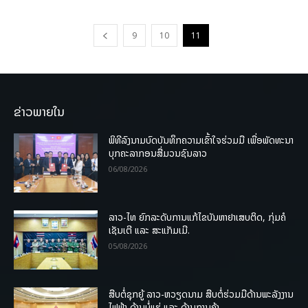
9
10
11
ຂ່າວພາຍໃນ
ພິທີລົງນາມບົດບັນທຶກຄວາມເຂົ້າໃຈຮ່ວມມື ເພື່ອພັດທະນາ
ບຸກຄະລາກອນສື່ມວນຊົນລາວ
06/08/2026
ລາວ-ໄທ ຍົກລະດັບການແກ້ໄຂບັນຫາຢາເສບຕິດ, ກຸ່ມຄໍ
ເຊັນເຕີ ແລະ ສະແກັມເມີ.
05/08/2026
ສືບຕໍ່ຊຸກຍູ້ ລາວ-ຫວຽດນາມ ສືບຕໍ່ຮ່ວມມືດ້ານພະລັງງານ
ໄຟຟ້າ ດ້ານບໍ່ແຮ່ ແລະ ດ້ານການຄ້າ.