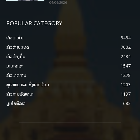
04/06/2026
POPULAR CATEGORY
ຂ່າວພາຍ​ໃນ
8484
ຂ່າວຕ່າງປະເທດ
7002
ຂ່າວທ້ອງຖິ່ນ
2484
ນານາສາລະ
1547
ຂ່າວເຫດການ
1278
ສຸຂະພາບ ແລະ ສີ່ງແວດລ້ອມ
1203
ຂ່າວການພັດທະນາ
1197
ມູມໄອທີລາວ
683