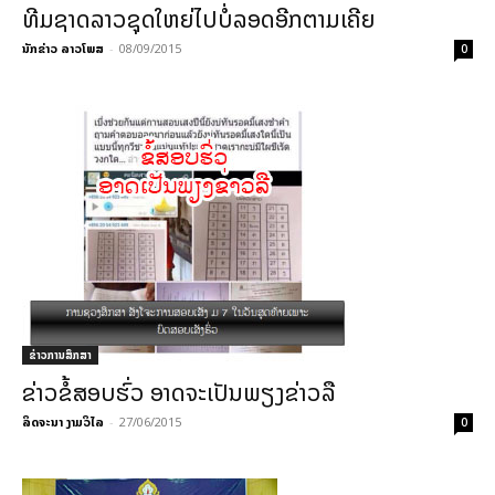
ທີມຊາດລາວຊຸດໃຫຍ່ໄປບໍ່ລອດອີກຕາມເຄີຍ
ນັກຂ່າວ ລາວໂພສ
-
08/09/2015
0
ຂ່າວການສຶກສາ
ຂ່າວຂໍ້ສອບຮົ່ວ ອາດຈະເປັນພຽງຂ່າວລື
ລິດຈະນາ ງາມວິໄລ
-
27/06/2015
0