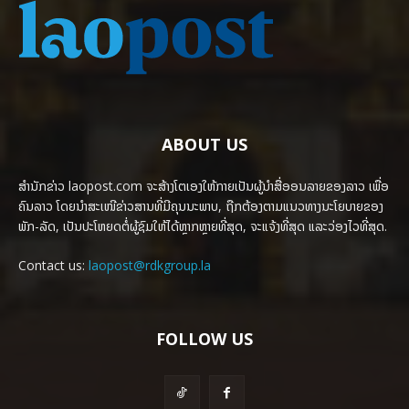
ABOUT US
ສຳນັກຂ່າວ laopost.com ຈະສ້າງໂຕເອງໃຫ້ກາຍເປັນຜູ້ນຳສື່ອອນລາຍຂອງລາວ ເພື່ອ
ຄົນລາວ ໂດຍນຳສະເໜີຂ່າວສານທີ່ມີຄຸນນະພາບ, ຖືກຕ້ອງຕາມແນວທາງນະໂຍບາຍຂອງ
ພັກ-ລັດ, ເປັນປະໂຫຍດຕໍ່ຜູ້ຊົມໃຫ້ໄດ້ຫຼາກຫຼາຍທີ່ສຸດ, ຈະແຈ້ງທີ່ສຸດ ແລະວ່ອງໄວທີ່ສຸດ.
Contact us:
laopost@rdkgroup.la
FOLLOW US