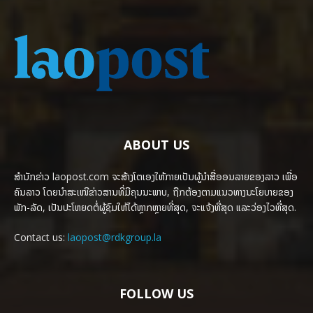
ABOUT US
ສຳນັກຂ່າວ laopost.com ຈະສ້າງໂຕເອງໃຫ້ກາຍເປັນຜູ້ນຳສື່ອອນລາຍຂອງລາວ ເພື່ອ
ຄົນລາວ ໂດຍນຳສະເໜີຂ່າວສານທີ່ມີຄຸນນະພາບ, ຖືກຕ້ອງຕາມແນວທາງນະໂຍບາຍຂອງ
ພັກ-ລັດ, ເປັນປະໂຫຍດຕໍ່ຜູ້ຊົມໃຫ້ໄດ້ຫຼາກຫຼາຍທີ່ສຸດ, ຈະແຈ້ງທີ່ສຸດ ແລະວ່ອງໄວທີ່ສຸດ.
Contact us:
laopost@rdkgroup.la
FOLLOW US