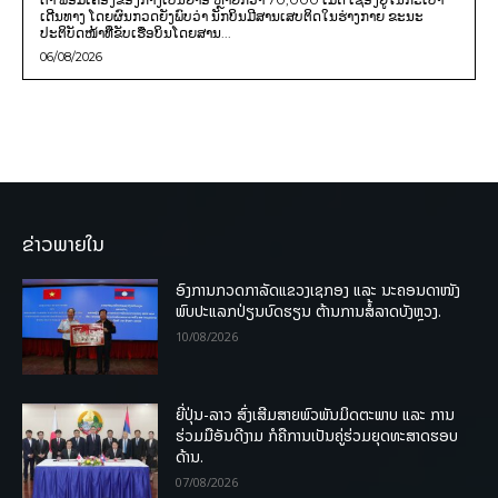
ເດີນທາງ ໂດຍຜົນກວດຍັງພົບວ່າ ນັກບິນມີສານເສບຕິດໃນຮ່າງກາຍ ຂະນະ
ປະຕິບັດໜ້າທີ່ຂັບເຮືອບິນໂດຍສານ...
06/08/2026
ຂ່າວພາຍໃນ
ອົງການກວດກາລັດແຂວງເຊກອງ ແລະ ນະຄອນດາໜັງ
ພົບປະແລກປ່ຽນບົດຮຽນ ຕ້ານການສໍ້ລາດບັງຫຼວງ.
10/08/2026
ຍີ່ປຸ່ນ-ລາວ ສົ່ງເສີມສາຍພົວພັນມິດຕະພາບ ແລະ ການ
ຮ່ວມມືອັນດີງາມ ກໍຄືການເປັນຄູ່ຮ່ວມຍຸດທະສາດຮອບ
ດ້ານ.
07/08/2026