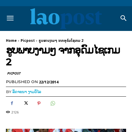
Home
Picpost
ຮູບພາບງາມໆ ຈາກອຸດົມໄຊເກມ 2
ຮູບພາບງາມໆ ຈາກອຸດົມໄຊເກມ
2
PICPOST
22/12/2014
PUBLISHED ON
BY
ລິດຈະນາ ງາມວິໄລ
2126