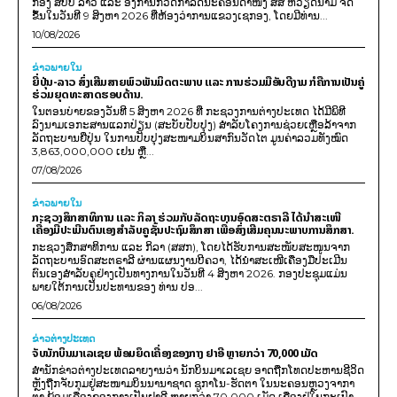
ກອງ ສປປ ລາວ ແລະ ອົງການກວດກາລັດນະຄອນດາໜັງ ສສ ຫວຽດນາມ ຈັດ
ຂຶ້ນໃນວັນທີ 9 ສິງຫາ 2026 ທີ່ຫ້ອງວ່າການແຂວງເຊກອງ, ໂດຍມີທ່ານ...
10/08/2026
ຂ່າວພາຍ​ໃນ
ຍີ່ປຸ່ນ-ລາວ ສົ່ງເສີມສາຍພົວພັນມິດຕະພາບ ແລະ ການຮ່ວມມືອັນດີງາມ ກໍຄືການເປັນຄູ່
ຮ່ວມຍຸດທະສາດຮອບດ້ານ.
ໃນຕອນບ່າຍຂອງວັນທີ 5 ສິງຫາ 2026 ທີ່ ກະຊວງການຕ່າງປະເທດ ໄດ້ມີພິທີ
ລົງນາມເອກະສານແລກປ່ຽນ (ສະບັບປັບປຸງ) ສໍາລັບໂຄງການຊ່ວຍເຫຼືອລ້າຈາກ
ລັດຖະບານຍີ່ປຸ່ນ ໃນການປັບປຸງສະໜາມບິນສາກົນວັດໄຕ ມູນຄ່າລວມທັງໝົດ
3,863,000,000 ເຢນ ຫຼື...
07/08/2026
ຂ່າວພາຍ​ໃນ
ກະຊວງສຶກສາທິການ ແລະ ກິລາ ຮ່ວມກັບລັດຖະບານອົດສະຕຣາລີ ໄດ້ນຳສະເໜີ
ເຄື່ອງມືປະເມີນຕົນເອງສຳລັບຄູຊັ້ນປະຖົມສຶກສາ ເພື່ອສົ່ງເສີມຄຸນນະພາບການສຶກສາ.
ກະຊວງສຶກສາທິການ ແລະ ກິລາ (ສສກ), ໂດຍໄດ້ຮັບການສະໜັບສະໜູນຈາກ
ລັດຖະບານອົດສະຕຣາລີ ຜ່ານແຜນງານບີຄວາ, ໄດ້ນຳສະເໜີເຄື່ອງມືປະເມີນ
ຕົນເອງສຳລັບຄູຢ່າງເປັນທາງການໃນວັນທີ 4 ສິງຫາ 2026. ກອງປະຊຸມແມ່ນ
ພາຍໃຕ້ການເປັນປະທານຂອງ ທ່ານ ປອ...
06/08/2026
ຂ່າວຕ່າງປະເທດ
ຈັບນັກບິນມາເລເຊຍ ພ້ອມຍຶດເຄື່ອງຂອງກາງ ຢາອີ ຫຼາຍກວ່າ 70,000 ເມັດ
ສຳນັກຂ່າວຕ່າງປະເທດລາຍງານວ່າ ນັກບິນມາເລເຊຍ ອາດຖືກໂທດປະຫານຊີວິດ
ຫຼັງຖືກຈັບກຸມຢູ່ສະໜາມບິນນານາຊາດ ຊູກາໂນ-ຮັດຕາ ໃນນະຄອນຫຼວງຈາກາ
ຕາ ພ້ອມເຄື່ອງຂອງກາງເປັນຢາອີ ຫຼາຍກວ່າ 70,000 ເມັດ ເຊື່ອງຢູ່ໃນກະເປົາ