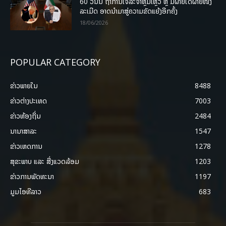
60 ວັນນີ້ ຖ້າການເຈລະຈາຫຼົ້ມເຫຼວ ຫຼື ມີຝ່າຍໃດຝ່າຍໜຶ່ງ
ລະເມີດ ອາດນໍາມາສູ່ຄວາມຂັດແຍ້ງອີກຄັ້ງ
18/06/2026
POPULAR CATEGORY
ຂ່າວພາຍ​ໃນ
8488
ຂ່າວຕ່າງປະເທດ
7003
ຂ່າວທ້ອງຖິ່ນ
2484
ນານາສາລະ
1547
ຂ່າວເຫດການ
1278
ສຸຂະພາບ ແລະ ສີ່ງແວດລ້ອມ
1203
ຂ່າວການພັດທະນາ
1197
ມູມໄອທີລາວ
683