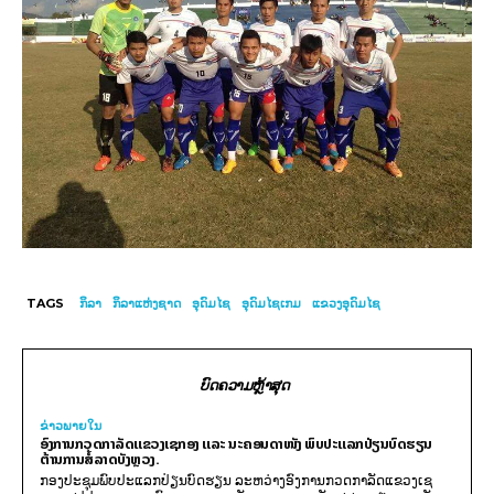
TAGS
ກິລາ
ກິລາແຫ່ງຊາດ
ອຸດົມໄຊ
ອຸດົມໄຊເກມ
ແຂວງອຸດົມໄຊ
ບົດຄວາມຫຼ້າສຸດ
ຂ່າວພາຍ​ໃນ
ອົງການກວດກາລັດແຂວງເຊກອງ ແລະ ນະຄອນດາໜັງ ພົບປະແລກປ່ຽນບົດຮຽນ
ຕ້ານການສໍ້ລາດບັງຫຼວງ.
ກອງປະຊຸມພົບປະແລກປ່ຽນບົດຮຽນ ລະຫວ່າງອົງການກວດກາລັດແຂວງເຊ