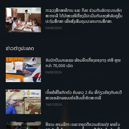
ກະຊວງສຶກສາທິການ ແລະ ກິລາ ຮ່ວມກັບລັດຖະບານອົດ
ສະຕຣາລີ ໄດ້ນຳສະເໜີເຄື່ອງມືປະເມີນຕົນເອງສຳລັບຄູຊັ້ນ
ປະຖົມສຶກສາ ເພື່ອສົ່ງເສີມຄຸນນະພາບການສຶກສາ.
06/08/2026
ຂ່າວຕ່າງປະເທດ
ຈັບນັກບິນມາເລເຊຍ ພ້ອມຍຶດເຄື່ອງຂອງກາງ ຢາອີ ຫຼາຍ
ກວ່າ 70,000 ເມັດ
06/08/2026
ເຈົ້າໜ້າທີ່ໄທກັກຕົວ ຄົນລາວ 2 ຄົນ ທີ່ກ່ຽວຂ້ອງກັບຄະດີ
ສາວແອລັກລອບເຮໂຣອີນເຂົ້າອົດສະຕາລີ
16/07/2026
ອີຣານ-ອາເມລິກາ ເຈລະຈາຍຸດຕິຄວາມຂັດແຍ່ງ! ພາຍໃນ