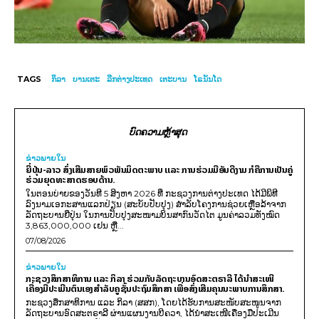
TAGS
ກິລາ
ບານເຕະ
ລີກຕ່າງປະເທດ
ເຕະບານ
ໂຣນັນໂດ
ບົດຄວາມຫຼ້າສຸດ
ຂ່າວພາຍ​ໃນ
ຍີ່ປຸ່ນ-ລາວ ສົ່ງເສີມສາຍພົວພັນມິດຕະພາບ ແລະ ການຮ່ວມມືອັນດີງາມ ກໍຄືການເປັນຄູ່
ຮ່ວມຍຸດທະສາດຮອບດ້ານ.
ໃນຕອນບ່າຍຂອງວັນທີ 5 ສິງຫາ 2026 ທີ່ ກະຊວງການຕ່າງປະເທດ ໄດ້ມີພິທີ
ລົງນາມເອກະສານແລກປ່ຽນ (ສະບັບປັບປຸງ) ສໍາລັບໂຄງການຊ່ວຍເຫຼືອລ້າຈາກ
ລັດຖະບານຍີ່ປຸ່ນ ໃນການປັບປຸງສະໜາມບິນສາກົນວັດໄຕ ມູນຄ່າລວມທັງໝົດ
3,863,000,000 ເຢນ ຫຼື...
07/08/2026
ຂ່າວພາຍ​ໃນ
ກະຊວງສຶກສາທິການ ແລະ ກິລາ ຮ່ວມກັບລັດຖະບານອົດສະຕຣາລີ ໄດ້ນຳສະເໜີ
ເຄື່ອງມືປະເມີນຕົນເອງສຳລັບຄູຊັ້ນປະຖົມສຶກສາ ເພື່ອສົ່ງເສີມຄຸນນະພາບການສຶກສາ.
ກະຊວງສຶກສາທິການ ແລະ ກິລາ (ສສກ), ໂດຍໄດ້ຮັບການສະໜັບສະໜູນຈາກ
ລັດຖະບານອົດສະຕຣາລີ ຜ່ານແຜນງານບີຄວາ, ໄດ້ນຳສະເໜີເຄື່ອງມືປະເມີນ