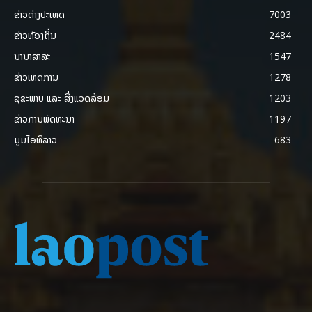
ຂ່າວຕ່າງປະເທດ
7003
ຂ່າວທ້ອງຖິ່ນ
2484
ນານາສາລະ
1547
ຂ່າວເຫດການ
1278
ສຸຂະພາບ ແລະ ສີ່ງແວດລ້ອມ
1203
ຂ່າວການພັດທະນາ
1197
ມູມໄອທີລາວ
683