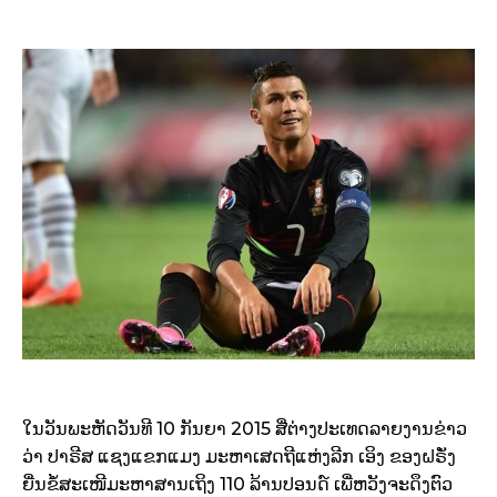
ໃນວັນພະຫັດວັນທີ 10 ກັນຍາ 2015 ສື່ຕ່າງປະເທດລາຍງານຂ່າວ
ວ່າ ປາຣີສ ແຊງແຂກແມງ ມະຫາເສດຖີແຫ່ງລີກ ເອິງ ຂອງຝຣັ່ງ
ຍື່ນຂໍ້ສະເໜີມະຫາສານເຖິງ 110 ລ້ານປອນດ໌ ເພື່ຫວັງຈະດຶງຕົວ