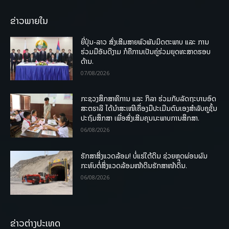
ຂ່າວພາຍໃນ
ຍີ່ປຸ່ນ-ລາວ ສົ່ງເສີມສາຍພົວພັນມິດຕະພາບ ແລະ ການ
ຮ່ວມມືອັນດີງາມ ກໍຄືການເປັນຄູ່ຮ່ວມຍຸດທະສາດຮອບ
ດ້ານ.
07/08/2026
ກະຊວງສຶກສາທິການ ແລະ ກິລາ ຮ່ວມກັບລັດຖະບານອົດ
ສະຕຣາລີ ໄດ້ນຳສະເໜີເຄື່ອງມືປະເມີນຕົນເອງສຳລັບຄູຊັ້ນ
ປະຖົມສຶກສາ ເພື່ອສົ່ງເສີມຄຸນນະພາບການສຶກສາ.
06/08/2026
ຮັກສາສິ່ງແວດລ້ອມ! ບໍ່ແຮ່ໃຕ້ດິນ ຊ່ວຍຫຼຸດຜ່ອນຜົນ
ກະທົບຕໍ່ສິ່ງແວດລ້ອມໜ້າດິນຮັກສາໜ້າດິນ.
06/08/2026
ຂ່າວຕ່າງປະເທດ