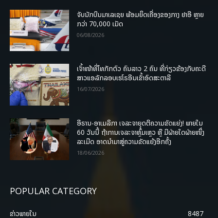
ຈັບນັກບິນມາເລເຊຍ ພ້ອມຍຶດເຄື່ອງຂອງກາງ ຢາອີ ຫຼາຍ
ກວ່າ 70,000 ເມັດ
06/08/2026
ເຈົ້າໜ້າທີ່ໄທກັກຕົວ ຄົນລາວ 2 ຄົນ ທີ່ກ່ຽວຂ້ອງກັບຄະດີ
ສາວແອລັກລອບເຮໂຣອີນເຂົ້າອົດສະຕາລີ
16/07/2026
ອີຣານ-ອາເມລິກາ ເຈລະຈາຍຸດຕິຄວາມຂັດແຍ່ງ! ພາຍໃນ
60 ວັນນີ້ ຖ້າການເຈລະຈາຫຼົ້ມເຫຼວ ຫຼື ມີຝ່າຍໃດຝ່າຍໜຶ່ງ
ລະເມີດ ອາດນໍາມາສູ່ຄວາມຂັດແຍ້ງອີກຄັ້ງ
18/06/2026
POPULAR CATEGORY
ຂ່າວພາຍ​ໃນ
8487