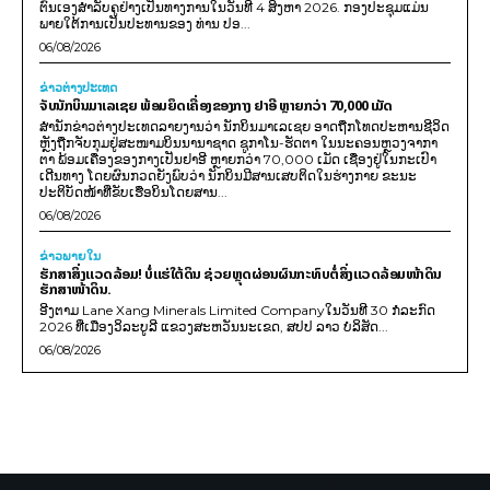
ຕົນເອງສຳລັບຄູຢ່າງເປັນທາງການໃນວັນທີ 4 ສິງຫາ 2026. ກອງປະຊຸມແມ່ນ
ພາຍໃຕ້ການເປັນປະທານຂອງ ທ່ານ ປອ...
06/08/2026
ຂ່າວຕ່າງປະເທດ
ຈັບນັກບິນມາເລເຊຍ ພ້ອມຍຶດເຄື່ອງຂອງກາງ ຢາອີ ຫຼາຍກວ່າ 70,000 ເມັດ
ສຳນັກຂ່າວຕ່າງປະເທດລາຍງານວ່າ ນັກບິນມາເລເຊຍ ອາດຖືກໂທດປະຫານຊີວິດ
ຫຼັງຖືກຈັບກຸມຢູ່ສະໜາມບິນນານາຊາດ ຊູກາໂນ-ຮັດຕາ ໃນນະຄອນຫຼວງຈາກາ
ຕາ ພ້ອມເຄື່ອງຂອງກາງເປັນຢາອີ ຫຼາຍກວ່າ 70,000 ເມັດ ເຊື່ອງຢູ່ໃນກະເປົາ
ເດີນທາງ ໂດຍຜົນກວດຍັງພົບວ່າ ນັກບິນມີສານເສບຕິດໃນຮ່າງກາຍ ຂະນະ
ປະຕິບັດໜ້າທີ່ຂັບເຮືອບິນໂດຍສານ...
06/08/2026
ຂ່າວພາຍ​ໃນ
ຮັກສາສິ່ງແວດລ້ອມ! ບໍ່ແຮ່ໃຕ້ດິນ ຊ່ວຍຫຼຸດຜ່ອນຜົນກະທົບຕໍ່ສິ່ງແວດລ້ອມໜ້າດິນ
ຮັກສາໜ້າດິນ.
ອີງຕາມ Lane Xang Minerals Limited Companyໃນວັນທີ 30 ກໍລະກົດ
2026 ທີ່ເມືອງວິລະບູລີ ແຂວງສະຫວັນນະເຂດ, ສປປ ລາວ ບໍລິສັດ...
06/08/2026