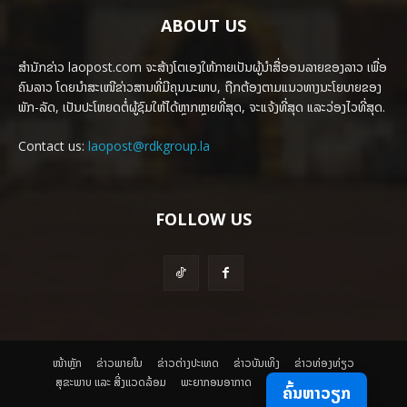
ABOUT US
ສຳນັກຂ່າວ laopost.com ຈະສ້າງໂຕເອງໃຫ້ກາຍເປັນຜູ້ນຳສື່ອອນລາຍຂອງລາວ ເພື່ອ
ຄົນລາວ ໂດຍນຳສະເໜີຂ່າວສານທີ່ມີຄຸນນະພາບ, ຖືກຕ້ອງຕາມແນວທາງນະໂຍບາຍຂອງ
ພັກ-ລັດ, ເປັນປະໂຫຍດຕໍ່ຜູ້ຊົມໃຫ້ໄດ້ຫຼາກຫຼາຍທີ່ສຸດ, ຈະແຈ້ງທີ່ສຸດ ແລະວ່ອງໄວທີ່ສຸດ.
Contact us:
laopost@rdkgroup.la
FOLLOW US
ໜ້າຫຼັກ
ຂ່າວພາຍ​ໃນ
ຂ່າວຕ່າງປະເທດ
​ຂ່າວບັນເທິງ
​ຂ່າວທ່ອງທ່ຽວ
ສຸຂະພາບ ແລະ ສີ່ງແວດລ້ອມ
ພະຍາກອນອາກາດ
ຄົ້ນຫາວຽກ