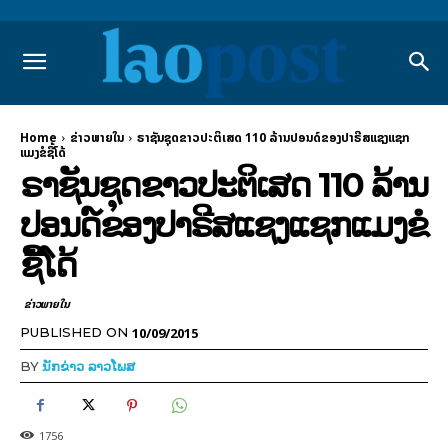
Home
ຂ່າວພາຍ​ໃນ
ຣາຊັນຊຸດຂາວປະຕິເສດ 110 ລ້ານປອນດ໌ຂອງປາຣີສແຊງແຊກ
ແມງຂໍຊື້ໂດ້
ຣາຊັນຊຸດຂາວປະຕິເສດ 110 ລ້ານ
ປອນດ໌ຂອງປາຣີສແຊງແຊກແມງຂໍ
ຊື້ໂດ້
ຂ່າວພາຍ​ໃນ
10/09/2015
PUBLISHED ON
BY
ນັກຂ່າວ ລາວໂພສ
1756