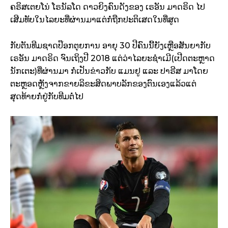
ຄຣິສເຕຍໂນ່ ໂຣນັລໂດ ດາວຍິງຄົນດັງຂອງ ເຣອັນ ມາດຣິດ ໄປ
ເສີມທັບໃນໄລຍະທີ່ຜ່ານມາແຕ່ກໍ່ຖືກປະຕິເສດໃນທີ່ສູດ
ກັບຕັນທີມຊາດປ໊ອກຕຸຍການ ອາຍຸ 30 ປີຄົນນີ້ຍັງເຫຼືອສັນຍາກັບ
ເຣອັນ ມາດຣິດ ຈົນເຖິງປີ 2018 ແຕ່ວ່າໄລຍະຊຳເມີ(ເປີດຕະຫຼາດ
ນັກເຕະ)ທີ່ຜ່ານມາ ກໍ່ເປັນຂ່າວກັບ ແມນຢູ ແລະ ປາຣີສ ມາໂດຍ
ຕະຫຼອດຫຼັງຈາກຂາຍລິຂະສິດພາບລັກຂອງຕົນເອງແລ້ວແຕ່
ສຸດທ້າຍກໍ່ຢູ່ກັບທີມຕໍ່ໄປ