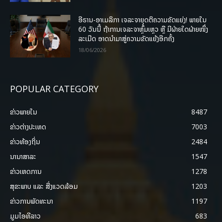
ອີຣານ-ອາເມລິກາ ເຈລະຈາຍຸດຕິຄວາມຂັດແຍ່ງ! ພາຍໃນ
60 ວັນນີ້ ຖ້າການເຈລະຈາຫຼົ້ມເຫຼວ ຫຼື ມີຝ່າຍໃດຝ່າຍໜຶ່ງ
ລະເມີດ ອາດນໍາມາສູ່ຄວາມຂັດແຍ້ງອີກຄັ້ງ
18/06/2026
POPULAR CATEGORY
ຂ່າວພາຍ​ໃນ
8487
ຂ່າວຕ່າງປະເທດ
7003
ຂ່າວທ້ອງຖິ່ນ
2484
ນານາສາລະ
1547
ຂ່າວເຫດການ
1278
ສຸຂະພາບ ແລະ ສີ່ງແວດລ້ອມ
1203
ຂ່າວການພັດທະນາ
1197
ມູມໄອທີລາວ
683