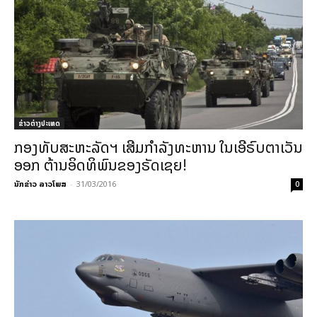
ຂ່າວຕ່າງປະເທດ
ກອງທັບສະຫະລັດຯ ເສີມກຳລັງທະຫານ ໃນເອີຣົບຕາເວັນ
ອອກ ຕ້ານອິດທິພົນຂອງຣັດເຊຍ!
ນັກຂ່າວ ລາວໂພສ
-
31/03/2016
0