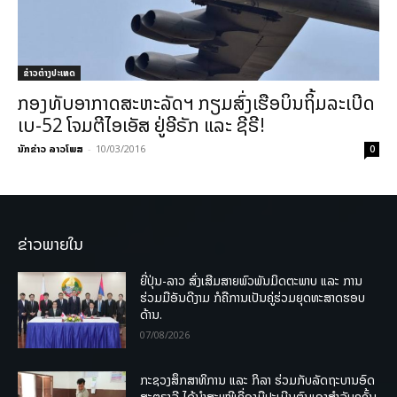
ຂ່າວຕ່າງປະເທດ
ກອງທັບອາກາດສະຫະລັດຯ ກຽມສົ່ງເຮືອບິນຖິ້ມລະເບີດ
ເບ-52 ໂຈມຕີໄອເອັສ ຢູ່ອີຣັກ ແລະ ຊີຣີ!
ນັກຂ່າວ ລາວໂພສ
-
10/03/2016
0
ຂ່າວພາຍໃນ
ຍີ່ປຸ່ນ-ລາວ ສົ່ງເສີມສາຍພົວພັນມິດຕະພາບ ແລະ ການ
ຮ່ວມມືອັນດີງາມ ກໍຄືການເປັນຄູ່ຮ່ວມຍຸດທະສາດຮອບ
ດ້ານ.
07/08/2026
ກະຊວງສຶກສາທິການ ແລະ ກິລາ ຮ່ວມກັບລັດຖະບານອົດ
ສະຕຣາລີ ໄດ້ນຳສະເໜີເຄື່ອງມືປະເມີນຕົນເອງສຳລັບຄູຊັ້ນ