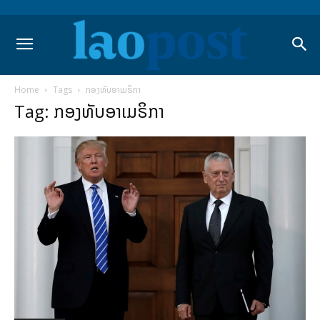
Home
Tags
ກອງທັບອາເມຣິກາ
Tag: ກອງທັບອາເມຣິກາ