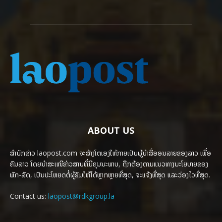
ABOUT US
ສຳນັກຂ່າວ laopost.com ຈະສ້າງໂຕເອງໃຫ້ກາຍເປັນຜູ້ນຳສື່ອອນລາຍຂອງລາວ ເພື່ອ
ຄົນລາວ ໂດຍນຳສະເໜີຂ່າວສານທີ່ມີຄຸນນະພາບ, ຖືກຕ້ອງຕາມແນວທາງນະໂຍບາຍຂອງ
ພັກ-ລັດ, ເປັນປະໂຫຍດຕໍ່ຜູ້ຊົມໃຫ້ໄດ້ຫຼາກຫຼາຍທີ່ສຸດ, ຈະແຈ້ງທີ່ສຸດ ແລະວ່ອງໄວທີ່ສຸດ.
Contact us:
laopost@rdkgroup.la