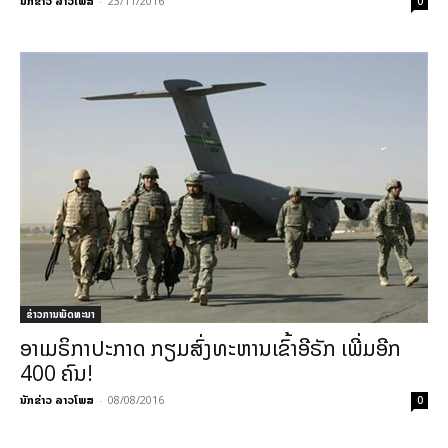
ນັກຂ່າວ ລາວໂພສ
-
23/11/2016
0
ຂ່າວການພັດທະນາ
ອາເມຣິກາປະກາດ ກຽມສົ່ງທະຫານເຂົ້າອີຣັກ ເພີ່ມອີກ
400 ຄົນ!
ນັກຂ່າວ ລາວໂພສ
-
08/08/2016
0