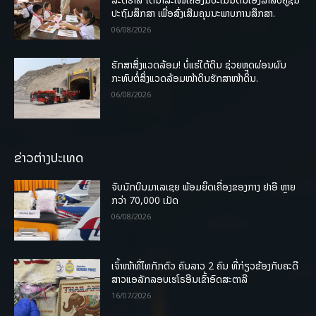
ປະຖົມສຶກສາ ເພື່ອສົ່ງເສີມຄຸນນະພາບການສຶກສາ.
06/08/2026
ຮັກສາສິ່ງແວດລ້ອມ! ບໍ່ແຮ່ໃຕ້ດິນ ຊ່ວຍຫຼຸດຜ່ອນຜົນ
ກະທົບຕໍ່ສິ່ງແວດລ້ອມໜ້າດິນຮັກສາໜ້າດິນ.
06/08/2026
ຂ່າວຕ່າງປະເທດ
ຈັບນັກບິນມາເລເຊຍ ພ້ອມຍຶດເຄື່ອງຂອງກາງ ຢາອີ ຫຼາຍ
ກວ່າ 70,000 ເມັດ
06/08/2026
ເຈົ້າໜ້າທີ່ໄທກັກຕົວ ຄົນລາວ 2 ຄົນ ທີ່ກ່ຽວຂ້ອງກັບຄະດີ
ສາວແອລັກລອບເຮໂຣອີນເຂົ້າອົດສະຕາລີ
16/07/2026