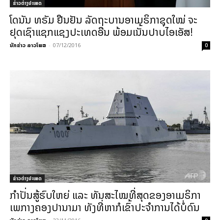
ຂ່າວຕ່າງປະເທດ
ໂດນັນ ທຣັມ ຢືນຢັນ ລັດຖະບານອາເມຣິກາຊຸດໃໝ່ ຈະ
ຢຸດເຊົາແຊກແຊງປະເທດອື່ນ ພ້ອມເນັ້ນປາບໄອເອັສ!
ນັກຂ່າວ ລາວໂພສ
-
07/12/2016
0
ຂ່າວຕ່າງປະເທດ
ກຳປັ່ນສູ້ຮົບໃຫຍ່ ແລະ ທັນສະໄໝທີ່ສຸດຂອງອາເມຣິກາ
ເພກາງຄອງປານາມາ ທັງທີ່ຫາກໍເຂົ້າປະຈຳການໄດ້ບໍ່ດົນ