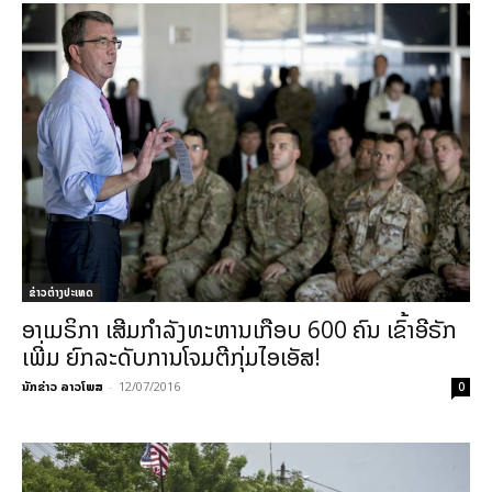
ຂ່າວຕ່າງປະເທດ
ອາເມຣິກາ ເສີມກຳລັງທະຫານເກືອບ 600 ຄົນ ເຂົ້າອີຣັກ
ເພີ່ມ ຍົກລະດັບການໂຈມຕີກຸ່ມໄອເອັສ!
ນັກຂ່າວ ລາວໂພສ
-
12/07/2016
0