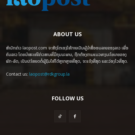
ABOUT US
ສຳນັກຂ່າວ laopost.com ຈະສ້າງໂຕເອງໃຫ້ກາຍເປັນຜູ້ນຳສື່ອອນລາຍຂອງລາວ ເພື່ອ
ຄົນລາວ ໂດຍນຳສະເໜີຂ່າວສານທີ່ມີຄຸນນະພາບ, ຖືກຕ້ອງຕາມແນວທາງນະໂຍບາຍຂອງ
ພັກ-ລັດ, ເປັນປະໂຫຍດຕໍ່ຜູ້ຊົມໃຫ້ໄດ້ຫຼາກຫຼາຍທີ່ສຸດ, ຈະແຈ້ງທີ່ສຸດ ແລະວ່ອງໄວທີ່ສຸດ.
Contact us:
laopost@rdkgroup.la
FOLLOW US