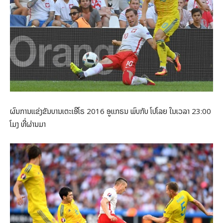
ຜົນການແຂ່ງຂັນບານເຕະເອີໂຣ 2016​ ອູແກຣນ ພົບກັບ ໂປ​ໂລຍ ໃນເວລາ 23:00
ໂມງ ທີ່ຜ່ານມາ