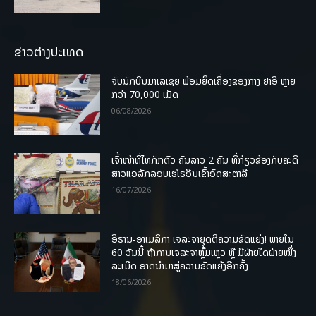
ຂ່າວຕ່າງປະເທດ
ຈັບນັກບິນມາເລເຊຍ ພ້ອມຍຶດເຄື່ອງຂອງກາງ ຢາອີ ຫຼາຍ
ກວ່າ 70,000 ເມັດ
06/08/2026
ເຈົ້າໜ້າທີ່ໄທກັກຕົວ ຄົນລາວ 2 ຄົນ ທີ່ກ່ຽວຂ້ອງກັບຄະດີ
ສາວແອລັກລອບເຮໂຣອີນເຂົ້າອົດສະຕາລີ
16/07/2026
ອີຣານ-ອາເມລິກາ ເຈລະຈາຍຸດຕິຄວາມຂັດແຍ່ງ! ພາຍໃນ
60 ວັນນີ້ ຖ້າການເຈລະຈາຫຼົ້ມເຫຼວ ຫຼື ມີຝ່າຍໃດຝ່າຍໜຶ່ງ
ລະເມີດ ອາດນໍາມາສູ່ຄວາມຂັດແຍ້ງອີກຄັ້ງ
18/06/2026