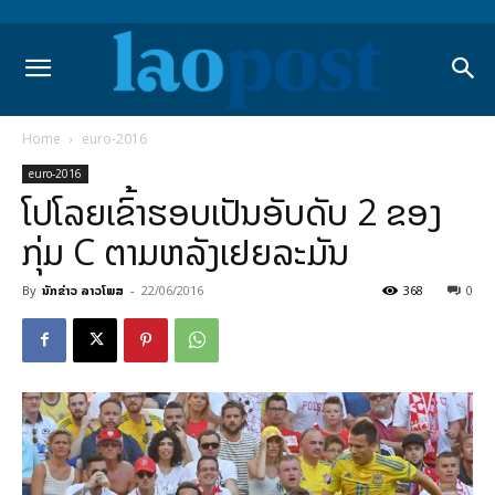
Home
euro-2016
euro-2016
ໂປໂລຍເຂົ້າຮອບເປັນອັບດັບ 2 ຂອງ
ກຸ່ມ C ຕາມຫລັງເຢຍລະມັນ
By
ນັກຂ່າວ ລາວໂພສ
-
22/06/2016
368
0