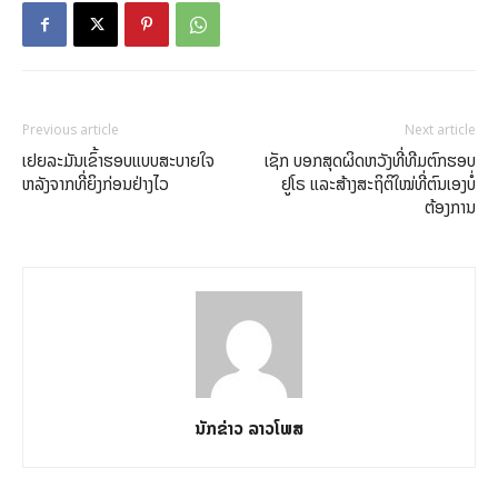
Previous article
Next article
ເຢຍລະມັນເຂົ້າຮອບແບບສະບາຍໃຈ
ເຊັກ ບອກສຸດຜິດຫວັງທີ່ທີມຕົກຮອບ
ຫລັງຈາກທີ່ຍິງກ່ອນຢ່າງໄວ
ຢູໂຣ ແລະສ້າງສະຖິຕິໃໝ່ທີ່ຕົນເອງບໍ່
ຕ້ອງການ
ນັກຂ່າວ ລາວໂພສ