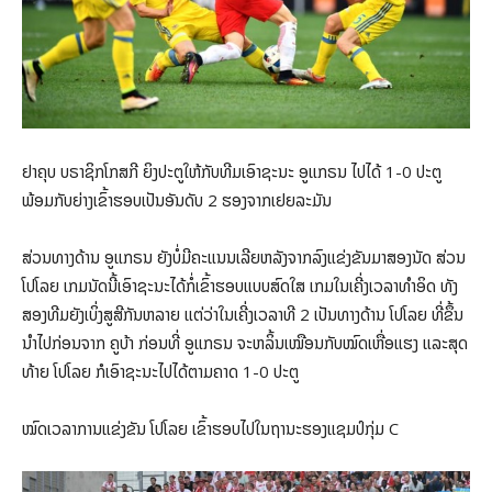
ຢາຄຸບ ບຣາຊິກໂກສກີ ຍິງ​ປະ​ຕູ​ໃຫ້​ກັບ​ທີມ​ເອົາ​ຊະນະ ອູແກຣນ ໄປ​ໄດ້ 1-0 ປະຕູ
ພ້ອມ​ກັບ​ຍ່າງ​ເຂົ້າ​ຮອບ​ເປັນ​ອັນ​ດັບ 2 ຮອງຈາກເຢຍລະມັນ
ສ່ວນທາງດ້ານ ອູແກຣນ ຍັງ​ບໍ່​ມີ​ຄະແນນ​ເລີຍ​ຫລັງຈາກ​ລົງ​ແຂ່ງ​ຂັນ​ມາ​ສອງ​ນັດ ສ່ວນ
ໂປໂລຍ ​ເກມນັດ​ນີ້​ເອົາ​ຊະນະ​ໄດ້ກໍ່ເຂົ້າ​ຮອບແບບ​ສົດ​ໃສ ເກມ​ໃນ​ເຄີ່ງເວລາທຳອິດ ​ທັງ​
ສອງ​ທີມ​ຍັງ​ເບິ່ງ​ສູ​ສີ​ກັນ​ຫລາຍ ແຕ່ວ່າ​ໃນ​ເຄີ່ງເວລາທີ 2 ​​ເປັນທາງດ້ານ ໂປ​ໂລຍ ທີ່​ຂຶ້ນ​
ນຳ​ໄປ​ກ່ອນ​ຈາກ ຄູ​ບ້າ ກ່ອນ​ທີ່​ ອູແກຣນ ​ຈະ​ຫລິ້ນ​ເໝືອນ​ກັບ​ໝົດ​ເຫື່ອ​ແຮງ ແລະ​ສຸດ​
ທ້າຍ ໂປ​ໂລຍ ກໍ​ເອົາ​ຊະນະ​ໄປ​ໄດ້​ຕາມ​ຄາດ 1-0 ປະຕູ
ໝົດ​ເວລາ​ການ​ແຂ່ງ​ຂັນ ໂປ​ໂລຍ ເຂົ້າ​ຮອບ​ໄປ​ໃນ​ຖານະ​ຮອງ​ແຊມປ໌​ກຸ່ມ​ C