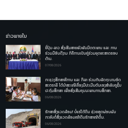
ຂ່າວພາຍໃນ
ຍີ່ປຸ່ນ-ລາວ ສົ່ງເສີມສາຍພົວພັນມິດຕະພາບ ແລະ ການ
ຮ່ວມມືອັນດີງາມ ກໍຄືການເປັນຄູ່ຮ່ວມຍຸດທະສາດຮອບ
ດ້ານ.
07/08/2026
ກະຊວງສຶກສາທິການ ແລະ ກິລາ ຮ່ວມກັບລັດຖະບານອົດ
ສະຕຣາລີ ໄດ້ນຳສະເໜີເຄື່ອງມືປະເມີນຕົນເອງສຳລັບຄູຊັ້ນ
ປະຖົມສຶກສາ ເພື່ອສົ່ງເສີມຄຸນນະພາບການສຶກສາ.
06/08/2026
ຮັກສາສິ່ງແວດລ້ອມ! ບໍ່ແຮ່ໃຕ້ດິນ ຊ່ວຍຫຼຸດຜ່ອນຜົນ
ກະທົບຕໍ່ສິ່ງແວດລ້ອມໜ້າດິນຮັກສາໜ້າດິນ.
06/08/2026