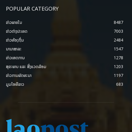
POPULAR CATEGORY
ຂ່າວພາຍ​ໃນ
8487
ຂ່າວຕ່າງປະເທດ
7003
ຂ່າວທ້ອງຖິ່ນ
2484
ນານາສາລະ
1547
ຂ່າວເຫດການ
1278
ສຸຂະພາບ ແລະ ສີ່ງແວດລ້ອມ
1203
ຂ່າວການພັດທະນາ
1197
ມູມໄອທີລາວ
683