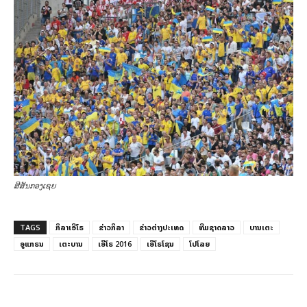
ສີສັນກອງເຊຍ
TAGS
ກິລາເອີໂຣ
ຂ່າວກິລາ
ຂ່າວ​ຕ່າງ​ປະເທດ
ທີມຊາດລາວ
ບານເຕະ
ອູແກຣນ
ເຕະບານ
ເອີໂຣ 2016
ເອີໂຣໂຊນ
ໂປໂລຍ