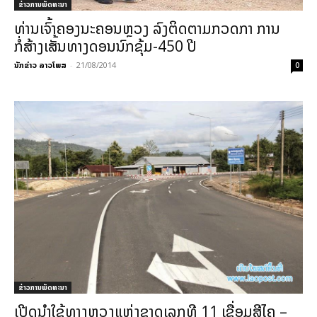
ຂ່າວການພັດທະນາ
ທ່ານເຈົ້າຄອງນະຄອນຫຼວງ ລົງຕິດຕາມກວດກາ ການ
ກໍ່ສ້າງເສັ້ນທາງດອນນົກຂຸ້ມ-450 ປີ
ນັກຂ່າວ ລາວໂພສ
-
21/08/2014
0
ຂ່າວການພັດທະນາ
ເປີດນຳໃຊ້ທາງຫຼວງແຫ່ງຊາດເລກທີ 11 ເຊື່ອມສີໄຄ –