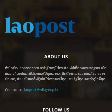
ABOUT US
ສຳນັກຂ່າວ laopost.com ຈະສ້າງໂຕເອງໃຫ້ກາຍເປັນຜູ້ນຳສື່ອອນລາຍຂອງລາວ ເພື່ອ
ຄົນລາວ ໂດຍນຳສະເໜີຂ່າວສານທີ່ມີຄຸນນະພາບ, ຖືກຕ້ອງຕາມແນວທາງນະໂຍບາຍຂອງ
ພັກ-ລັດ, ເປັນປະໂຫຍດຕໍ່ຜູ້ຊົມໃຫ້ໄດ້ຫຼາກຫຼາຍທີ່ສຸດ, ຈະແຈ້ງທີ່ສຸດ ແລະວ່ອງໄວທີ່ສຸດ.
Contact us:
laopost@rdkgroup.la
FOLLOW US