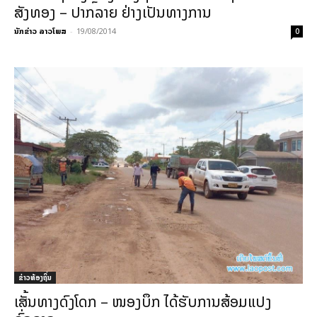
ສັງທອງ – ປາກລາຍ ຢ່າງເປັນທາງການ
ນັກຂ່າວ ລາວໂພສ
-
19/08/2014
0
ຂ່າວທ້ອງຖິ່ນ
ເສັ້ນທາງດົງໂດກ – ໜອງບຶກ ໄດ້ຮັບການສ້ອມແປງ