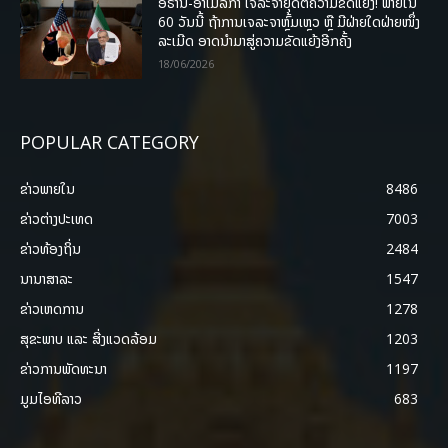
ອີຣານ-ອາເມລິກາ ເຈລະຈາຍຸດຕິຄວາມຂັດແຍ່ງ! ພາຍໃນ
60 ວັນນີ້ ຖ້າການເຈລະຈາຫຼົ້ມເຫຼວ ຫຼື ມີຝ່າຍໃດຝ່າຍໜຶ່ງ
ລະເມີດ ອາດນໍາມາສູ່ຄວາມຂັດແຍ້ງອີກຄັ້ງ
18/06/2026
POPULAR CATEGORY
ຂ່າວພາຍ​ໃນ
8486
ຂ່າວຕ່າງປະເທດ
7003
ຂ່າວທ້ອງຖິ່ນ
2484
ນານາສາລະ
1547
ຂ່າວເຫດການ
1278
ສຸຂະພາບ ແລະ ສີ່ງແວດລ້ອມ
1203
ຂ່າວການພັດທະນາ
1197
ມູມໄອທີລາວ
683