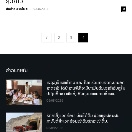
ຊົ່ວຄາວ
ນັກຂ່າວ ລາວໂພສ
-
19/08/2014
0
2
3
4
ຂ່າວພາຍໃນ
ກະຊວງສຶກສາທິການ ແລະ ກິລາ ຮ່ວມກັບລັດຖະບານອົດ
ສະຕຣາລີ ໄດ້ນຳສະເໜີເຄື່ອງມືປະເມີນຕົນເອງສຳລັບຄູຊັ້ນ
ປະຖົມສຶກສາ ເພື່ອສົ່ງເສີມຄຸນນະພາບການສຶກສາ.
06/08/2026
ຮັກສາສິ່ງແວດລ້ອມ! ບໍ່ແຮ່ໃຕ້ດິນ ຊ່ວຍຫຼຸດຜ່ອນຜົນ
ກະທົບຕໍ່ສິ່ງແວດລ້ອມໜ້າດິນຮັກສາໜ້າດິນ.
06/08/2026