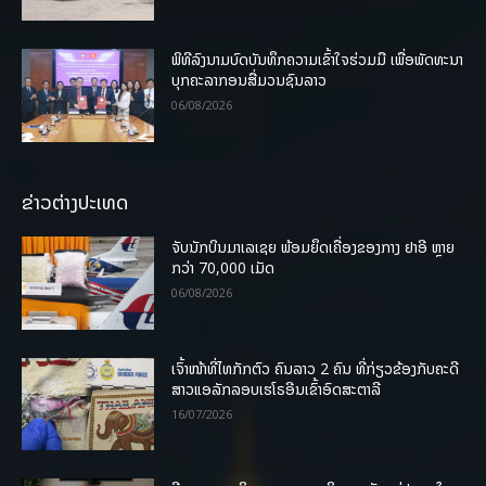
ພິທີລົງນາມບົດບັນທຶກຄວາມເຂົ້າໃຈຮ່ວມມື ເພື່ອພັດທະນາ
ບຸກຄະລາກອນສື່ມວນຊົນລາວ
06/08/2026
ຂ່າວຕ່າງປະເທດ
ຈັບນັກບິນມາເລເຊຍ ພ້ອມຍຶດເຄື່ອງຂອງກາງ ຢາອີ ຫຼາຍ
ກວ່າ 70,000 ເມັດ
06/08/2026
ເຈົ້າໜ້າທີ່ໄທກັກຕົວ ຄົນລາວ 2 ຄົນ ທີ່ກ່ຽວຂ້ອງກັບຄະດີ
ສາວແອລັກລອບເຮໂຣອີນເຂົ້າອົດສະຕາລີ
16/07/2026