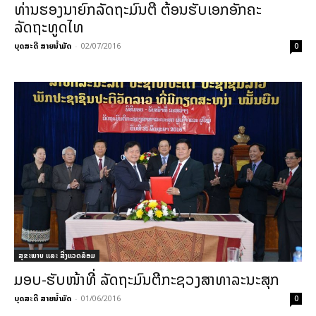
ທ່ານຮອງນາຍົກລັດຖະມົນຕີ ຕ້ອນຮັບເອກອັກຄະ
ລັດຖະທູດໄທ
ບຸດສະດີ ສາຍນ້ຳມັດ
-
02/07/2016
0
ສຸຂະພາບ ແລະ ສີ່ງແວດລ້ອມ
ມອບ-ຮັບໜ້າທີ່ ລັດຖະມົນຕີກະຊວງສາທາລະນະສຸກ
ບຸດສະດີ ສາຍນ້ຳມັດ
-
01/06/2016
0