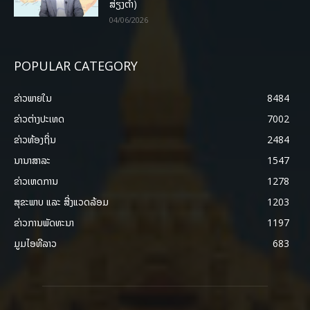
ສ່ຽງຕໍ່າ)
04/06/2026
POPULAR CATEGORY
ຂ່າວພາຍ​ໃນ
8484
ຂ່າວຕ່າງປະເທດ
7002
ຂ່າວທ້ອງຖິ່ນ
2484
ນານາສາລະ
1547
ຂ່າວເຫດການ
1278
ສຸຂະພາບ ແລະ ສີ່ງແວດລ້ອມ
1203
ຂ່າວການພັດທະນາ
1197
ມູມໄອທີລາວ
683