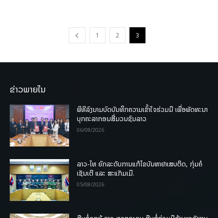
1
2
3
ຂ່າວພາຍໃນ
ພິທີລົງນາມບົດບັນທຶກຄວາມເຂົ້າໃຈຮ່ວມມື ເພື່ອພັດທະນາ
ບຸກຄະລາກອນສື່ມວນຊົນລາວ
06/08/2026
ລາວ-ໄທ ຍົກລະດັບການແກ້ໄຂບັນຫາຢາເສບຕິດ, ກຸ່ມຄໍ
ເຊັນເຕີ ແລະ ສະແກັມເມີ.
05/08/2026