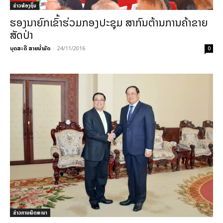
ຂ່າວທ້ອງຖິ່ນ
ຮອງນາຍົກເຂົ້າຮ່ວມກອງປະຊຸມ ສາກົນຕ້ານການຄ້າຂາຍ
ສັດປ່າ
ບຸດສະດີ ສາຍນ້ຳມັດ
-
24/11/2016
0
ຂ່າວການພັດທະນາ