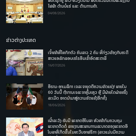
ສືບຕໍ່ຊຸກຍູ້ ລາວ-ຫວຽດນາມ ສືບຕໍ່ຮ່ວມມືດ້ານພະລັງງານ
ໄຟຟ້າ ດ້ານບໍ່ແຮ່ ແລະ ດ້ານການຄ້າ.
04/08/2026
ຂ່າວຕ່າງປະເທດ
ເຈົ້າໜ້າທີ່ໄທກັກຕົວ ຄົນລາວ 2 ຄົນ ທີ່ກ່ຽວຂ້ອງກັບຄະດີ
ສາວແອລັກລອບເຮໂຣອີນເຂົ້າອົດສະຕາລີ
16/07/2026
ອີຣານ-ອາເມລິກາ ເຈລະຈາຍຸດຕິຄວາມຂັດແຍ່ງ! ພາຍໃນ
60 ວັນນີ້ ຖ້າການເຈລະຈາຫຼົ້ມເຫຼວ ຫຼື ມີຝ່າຍໃດຝ່າຍໜຶ່ງ
ລະເມີດ ອາດນໍາມາສູ່ຄວາມຂັດແຍ້ງອີກຄັ້ງ
18/06/2026
ເຝົ້າລະວັງ-ຮັບມື ພະຍາດອີໂບລາ ຫົວໜ້າກົມຄວບຄຸມ
ພະຍາດຕິດຕໍ່ ລາຍງານສະພາບການລະບາດຂອງພະຍາດອີ
ໂບລາທີ່ເກີດຂຶ້ນໃນທະວີບອາຟຣິກາ (ລາວແມ່ນມີຄວາມ