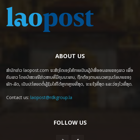
ABOUT US
ສຳນັກຂ່າວ laopost.com ຈະສ້າງໂຕເອງໃຫ້ກາຍເປັນຜູ້ນຳສື່ອອນລາຍຂອງລາວ ເພື່ອ
ຄົນລາວ ໂດຍນຳສະເໜີຂ່າວສານທີ່ມີຄຸນນະພາບ, ຖືກຕ້ອງຕາມແນວທາງນະໂຍບາຍຂອງ
ພັກ-ລັດ, ເປັນປະໂຫຍດຕໍ່ຜູ້ຊົມໃຫ້ໄດ້ຫຼາກຫຼາຍທີ່ສຸດ, ຈະແຈ້ງທີ່ສຸດ ແລະວ່ອງໄວທີ່ສຸດ.
Contact us:
laopost@rdkgroup.la
FOLLOW US