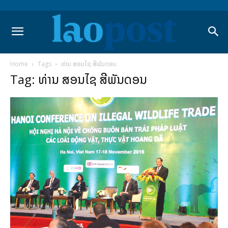
Home
Tags
ທ່ານ ສອນໄຊ ສີພັນດອນ
Tag: ທ່ານ ສອນໄຊ ສີພັນດອນ