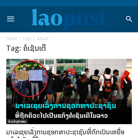
Home
Tags
ຄໍເຊັນເຕີ
Tag: ຄໍເຊັນເຕີ
ຂ່າວຕ່າງປະເທດ
ມາເລເຊຍເລັ່ງການຊອກຫາປະຊາຊົນທີ່ຕົກເປັນເຫຍື່ອ