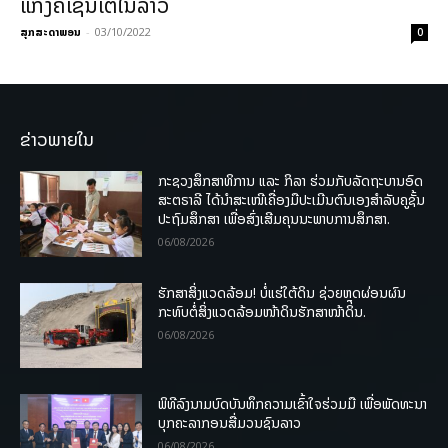
ແກ້ງຄໍເຊັນເຕີໃນລາວ
ສຸກສະດາພອນ
-
03/10/2022
0
ຂ່າວພາຍໃນ
ກະຊວງສຶກສາທິການ ແລະ ກິລາ ຮ່ວມກັບລັດຖະບານອົດ
ສະຕຣາລີ ໄດ້ນຳສະເໜີເຄື່ອງມືປະເມີນຕົນເອງສຳລັບຄູຊັ້ນ
ປະຖົມສຶກສາ ເພື່ອສົ່ງເສີມຄຸນນະພາບການສຶກສາ.
06/08/2026
ຮັກສາສິ່ງແວດລ້ອມ! ບໍ່ແຮ່ໃຕ້ດິນ ຊ່ວຍຫຼຸດຜ່ອນຜົນ
ກະທົບຕໍ່ສິ່ງແວດລ້ອມໜ້າດິນຮັກສາໜ້າດິນ.
06/08/2026
ພິທີລົງນາມບົດບັນທຶກຄວາມເຂົ້າໃຈຮ່ວມມື ເພື່ອພັດທະນາ
ບຸກຄະລາກອນສື່ມວນຊົນລາວ
06/08/2026