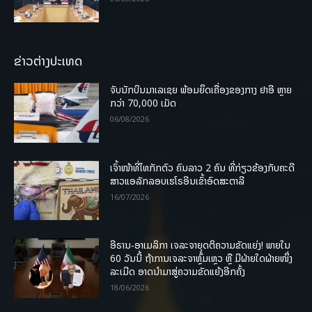
ຂ່າວຕ່າງປະເທດ
ຈັບນັກບິນມາເລເຊຍ ພ້ອມຍຶດເຄື່ອງຂອງກາງ ຢາອີ ຫຼາຍ
ກວ່າ 70,000 ເມັດ
06/08/2026
ເຈົ້າໜ້າທີ່ໄທກັກຕົວ ຄົນລາວ 2 ຄົນ ທີ່ກ່ຽວຂ້ອງກັບຄະດີ
ສາວແອລັກລອບເຮໂຣອີນເຂົ້າອົດສະຕາລີ
16/07/2026
ອີຣານ-ອາເມລິກາ ເຈລະຈາຍຸດຕິຄວາມຂັດແຍ່ງ! ພາຍໃນ
60 ວັນນີ້ ຖ້າການເຈລະຈາຫຼົ້ມເຫຼວ ຫຼື ມີຝ່າຍໃດຝ່າຍໜຶ່ງ
ລະເມີດ ອາດນໍາມາສູ່ຄວາມຂັດແຍ້ງອີກຄັ້ງ
18/06/2026