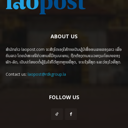
ABOUT US
ສຳນັກຂ່າວ laopost.com ຈະສ້າງໂຕເອງໃຫ້ກາຍເປັນຜູ້ນຳສື່ອອນລາຍຂອງລາວ ເພື່ອ
ຄົນລາວ ໂດຍນຳສະເໜີຂ່າວສານທີ່ມີຄຸນນະພາບ, ຖືກຕ້ອງຕາມແນວທາງນະໂຍບາຍຂອງ
ພັກ-ລັດ, ເປັນປະໂຫຍດຕໍ່ຜູ້ຊົມໃຫ້ໄດ້ຫຼາກຫຼາຍທີ່ສຸດ, ຈະແຈ້ງທີ່ສຸດ ແລະວ່ອງໄວທີ່ສຸດ.
Contact us:
laopost@rdkgroup.la
FOLLOW US