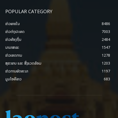
POPULAR CATEGORY
ຂ່າວພາຍ​ໃນ
8486
ຂ່າວຕ່າງປະເທດ
7003
ຂ່າວທ້ອງຖິ່ນ
2484
ນານາສາລະ
1547
ຂ່າວເຫດການ
1278
ສຸຂະພາບ ແລະ ສີ່ງແວດລ້ອມ
1203
ຂ່າວການພັດທະນາ
1197
ມູມໄອທີລາວ
683