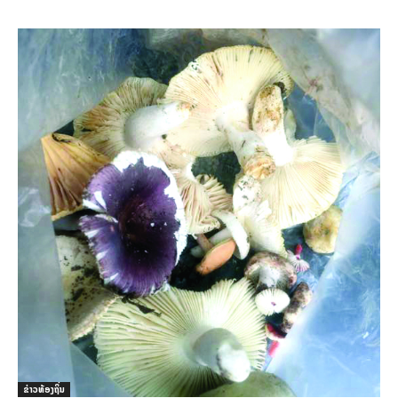
ຂ່າວທ້ອງຖິ່ນ