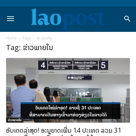
Home
Tags
ຂ່າວພາຍໃນ
Tag: ຂ່າວພາຍໃນ
ຂ່າວພາຍ​ໃນ
ອັບເດດລ່າສຸດ! ອະນຸຍາດເພີ່ມ 14 ປະເທດ ລວມ 31