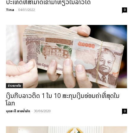
ປະເທດທີ່ສາມາດເຂົ້າມາທ່ຽວໃນລາວໄດ້
Tina
-
04/01/2022
0
ຂ່າວພາຍ​ໃນ
ເງິນກີບລາວຕິດ 1 ໃນ 10 ສະກຸນເງິນອ່ອນຄ່າທີ່ສຸດໃນ
ໂລກ
ບຸດສະດີ ສາຍນ້ຳມັດ
-
30/06/2020
0