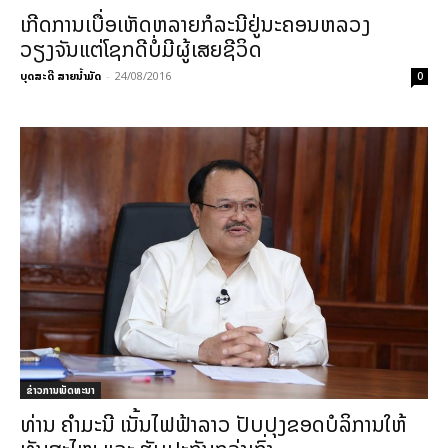
ເກີດການເບື່ອເຫັດຫລາຍກໍລະນີຢູ່ນະຄອນຫລວງ
ວຽງຈັນແຕ່ໂຊກດີບໍ່ມີຜູ້ເສຍຊີວິດ
ບຸດສະດີ ສາຍນ້ຳມັດ
-
24/08/2016
0
ຂ່າວການພັດທະນາ
ທ່ານ ຄຳມະນີ ເນັ້ນໄຟຟ້າລາວ ປັບປຸງຂອດບໍລິການໃຫ້