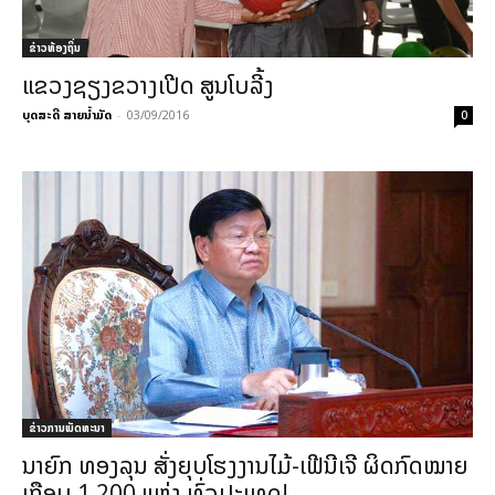
ຂ່າວທ້ອງຖິ່ນ
ແຂວງຊຽງຂວາງເປີດ ສູນໂບລີ້ງ
ບຸດສະດີ ສາຍນ້ຳມັດ
-
03/09/2016
0
ຂ່າວການພັດທະນາ
ນາຍົກ ທອງລຸນ ສັ່ງຍຸບໂຮງງານໄມ້-ເຟີນີເຈີ ຜິດກົດໝາຍ
ເກືອບ 1,200 ແຫ່ງ ທົ່ວປະເທດ!