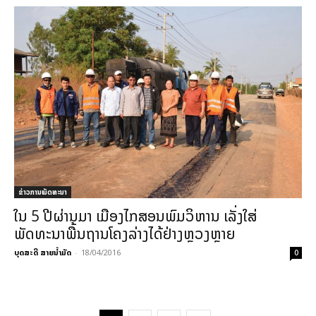
ຂ່າວການພັດທະນາ
ໃນ 5 ປີຜ່ານມາ ເມືອງໄກສອນພົມວິຫານ ເລັ່ງໃສ່
ພັດທະນາພື້ນຖານໂຄງລ່າງໄດ້ຢ່າງຫຼວງຫຼາຍ
ບຸດສະດີ ສາຍນ້ຳມັດ
-
18/04/2016
0