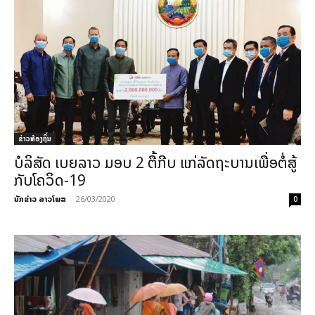
ຂ່າວທ້ອງຖິ່ນ
ບໍລິສັດ ເບຍລາວ ມອບ 2 ຕື້ກີບ ແກ່ລັດຖະບານເພື່ອຕໍ່ສູ້
ກັບໂຄວິດ-19
ນັກຂ່າວ ລາວໂພສ
-
26/03/2020
0