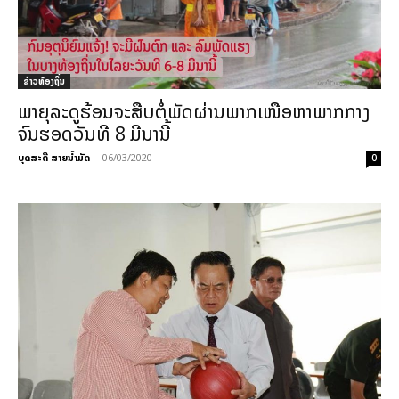
ຂ່າວທ້ອງຖິ່ນ
ພາຍຸລະດູຮ້ອນຈະສືບຕໍ່ພັດຜ່ານພາກເໜືອຫາພາກກາງ
ຈົນຮອດວັນທີ 8 ມີນານີ້
ບຸດສະດີ ສາຍນ້ຳມັດ
-
06/03/2020
0