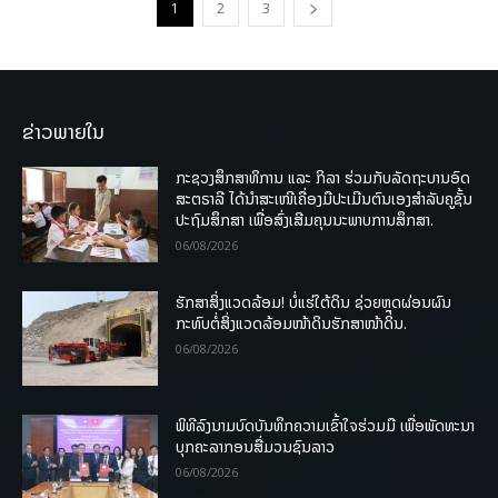
1
2
3
ຂ່າວພາຍໃນ
ກະຊວງສຶກສາທິການ ແລະ ກິລາ ຮ່ວມກັບລັດຖະບານອົດ
ສະຕຣາລີ ໄດ້ນຳສະເໜີເຄື່ອງມືປະເມີນຕົນເອງສຳລັບຄູຊັ້ນ
ປະຖົມສຶກສາ ເພື່ອສົ່ງເສີມຄຸນນະພາບການສຶກສາ.
06/08/2026
ຮັກສາສິ່ງແວດລ້ອມ! ບໍ່ແຮ່ໃຕ້ດິນ ຊ່ວຍຫຼຸດຜ່ອນຜົນ
ກະທົບຕໍ່ສິ່ງແວດລ້ອມໜ້າດິນຮັກສາໜ້າດິນ.
06/08/2026
ພິທີລົງນາມບົດບັນທຶກຄວາມເຂົ້າໃຈຮ່ວມມື ເພື່ອພັດທະນາ
ບຸກຄະລາກອນສື່ມວນຊົນລາວ
06/08/2026