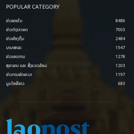
POPULAR CATEGORY
ຂ່າວພາຍ​ໃນ
8486
ຂ່າວຕ່າງປະເທດ
7003
ຂ່າວທ້ອງຖິ່ນ
2484
ນານາສາລະ
1547
ຂ່າວເຫດການ
1278
ສຸຂະພາບ ແລະ ສີ່ງແວດລ້ອມ
1203
ຂ່າວການພັດທະນາ
1197
ມູມໄອທີລາວ
683