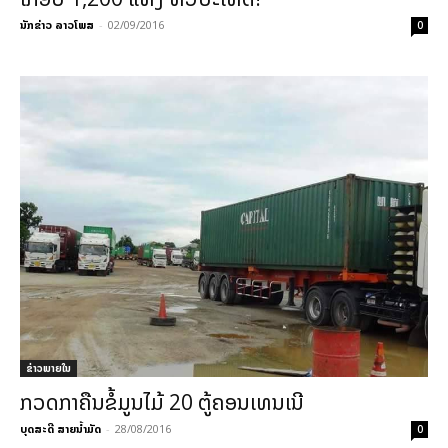
ນັກຂ່າວ ລາວໂພສ
-
02/09/2016
0
ຂ່າວພາຍ​ໃນ
ກວດກາຄືນຂໍ້ມູນໄມ້ 20 ຕູ້ຄອນເທນເນີ
ບຸດສະດີ ສາຍນ້ຳມັດ
-
28/08/2016
0