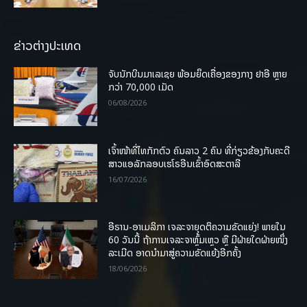
ຂ່າວຕ່າງປະເທດ
ຈັບນັກບິນມາເລເຊຍ ພ້ອມຍຶດເຄື່ອງຂອງກາງ ຢາອີ ຫຼາຍ
ກວ່າ 70,000 ເມັດ
06/08/2026
ເຈົ້າໜ້າທີ່ໄທກັກຕົວ ຄົນລາວ 2 ຄົນ ທີ່ກ່ຽວຂ້ອງກັບຄະດີ
ສາວແອລັກລອບເຮໂຣອີນເຂົ້າອົດສະຕາລີ
16/07/2026
ອີຣານ-ອາເມລິກາ ເຈລະຈາຍຸດຕິຄວາມຂັດແຍ່ງ! ພາຍໃນ
60 ວັນນີ້ ຖ້າການເຈລະຈາຫຼົ້ມເຫຼວ ຫຼື ມີຝ່າຍໃດຝ່າຍໜຶ່ງ
ລະເມີດ ອາດນໍາມາສູ່ຄວາມຂັດແຍ້ງອີກຄັ້ງ
18/06/2026