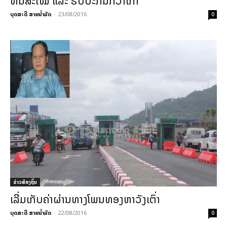
ທັນສະໄໝ ແລະ ຮັບປະກັນກວ່າເກົ່າ
ບຸດສະດີ ສາຍນ້ຳມັດ
-
23/08/2016
0
ຂ່າວທ້ອງຖິ່ນ
ເລີ່ມເກັບຄ່າຜ່ານທາງໂພນທອງຫາວັງເຕົ່າ
ບຸດສະດີ ສາຍນ້ຳມັດ
-
22/08/2016
0