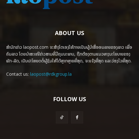
ABOUT US
ສຳນັກຂ່າວ laopost.com ຈະສ້າງໂຕເອງໃຫ້ກາຍເປັນຜູ້ນຳສື່ອອນລາຍຂອງລາວ ເພື່ອ
ຄົນລາວ ໂດຍນຳສະເໜີຂ່າວສານທີ່ມີຄຸນນະພາບ, ຖືກຕ້ອງຕາມແນວທາງນະໂຍບາຍຂອງ
ພັກ-ລັດ, ເປັນປະໂຫຍດຕໍ່ຜູ້ຊົມໃຫ້ໄດ້ຫຼາກຫຼາຍທີ່ສຸດ, ຈະແຈ້ງທີ່ສຸດ ແລະວ່ອງໄວທີ່ສຸດ.
Contact us:
laopost@rdkgroup.la
FOLLOW US