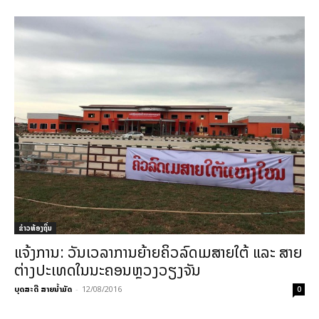
ຂ່າວທ້ອງຖິ່ນ
ແຈ້ງການ: ວັນເວລາການຍ້າຍຄິວລົດເມສາຍໃຕ້ ແລະ ສາຍ
ຕ່າງປະເທດໃນນະຄອນຫຼວງວຽງຈັນ
ບຸດສະດີ ສາຍນ້ຳມັດ
-
12/08/2016
0