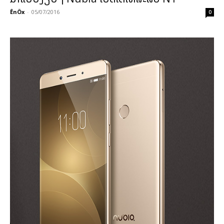
ÊnÖx
-
05/07/2016
0