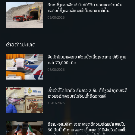
ຮັກສາສິ່ງແວດລ້ອມ! ບໍ່ແຮ່ໃຕ້ດິນ ຊ່ວຍຫຼຸດຜ່ອນຜົນ
ກະທົບຕໍ່ສິ່ງແວດລ້ອມໜ້າດິນຮັກສາໜ້າດິນ.
06/08/2026
ຂ່າວຕ່າງປະເທດ
ຈັບນັກບິນມາເລເຊຍ ພ້ອມຍຶດເຄື່ອງຂອງກາງ ຢາອີ ຫຼາຍ
ກວ່າ 70,000 ເມັດ
06/08/2026
ເຈົ້າໜ້າທີ່ໄທກັກຕົວ ຄົນລາວ 2 ຄົນ ທີ່ກ່ຽວຂ້ອງກັບຄະດີ
ສາວແອລັກລອບເຮໂຣອີນເຂົ້າອົດສະຕາລີ
16/07/2026
ອີຣານ-ອາເມລິກາ ເຈລະຈາຍຸດຕິຄວາມຂັດແຍ່ງ! ພາຍໃນ
60 ວັນນີ້ ຖ້າການເຈລະຈາຫຼົ້ມເຫຼວ ຫຼື ມີຝ່າຍໃດຝ່າຍໜຶ່ງ