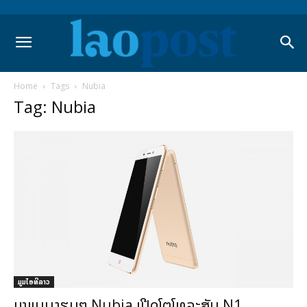
Home
Tags
Nubia
Tag: Nubia
ມູມໄອທີລາວ
ມາແບບງຽບໆ Nubia ເປີດໂຕໂທລະສັບ N1