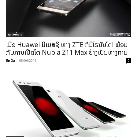
ມູມໄອທີລາວ
ເມື່ອ Huawei ມີເມສຊີ ທາງ ZTE ກໍມີໂຣນັນໂດ! ພ້ອມ
ກັບການເປີດໂຕ Nubia Z11 Max ຢ່າງເປັນທາງການ
ÊnÖx
-
08/06/2016
0