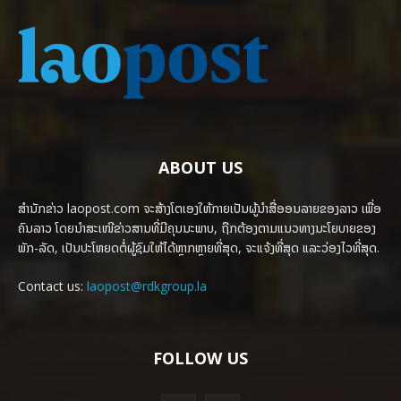
ABOUT US
ສຳນັກຂ່າວ laopost.com ຈະສ້າງໂຕເອງໃຫ້ກາຍເປັນຜູ້ນຳສື່ອອນລາຍຂອງລາວ ເພື່ອ
ຄົນລາວ ໂດຍນຳສະເໜີຂ່າວສານທີ່ມີຄຸນນະພາບ, ຖືກຕ້ອງຕາມແນວທາງນະໂຍບາຍຂອງ
ພັກ-ລັດ, ເປັນປະໂຫຍດຕໍ່ຜູ້ຊົມໃຫ້ໄດ້ຫຼາກຫຼາຍທີ່ສຸດ, ຈະແຈ້ງທີ່ສຸດ ແລະວ່ອງໄວທີ່ສຸດ.
Contact us:
laopost@rdkgroup.la
FOLLOW US