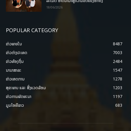
ລະເມີດ ອາດນໍາມາສູ່ຄວາມຂັດແຍ້ງອີກຄັ້ງ
18/06/2026
POPULAR CATEGORY
ຂ່າວພາຍ​ໃນ
8487
ຂ່າວຕ່າງປະເທດ
7003
ຂ່າວທ້ອງຖິ່ນ
2484
ນານາສາລະ
1547
ຂ່າວເຫດການ
1278
ສຸຂະພາບ ແລະ ສີ່ງແວດລ້ອມ
1203
ຂ່າວການພັດທະນາ
1197
ມູມໄອທີລາວ
683