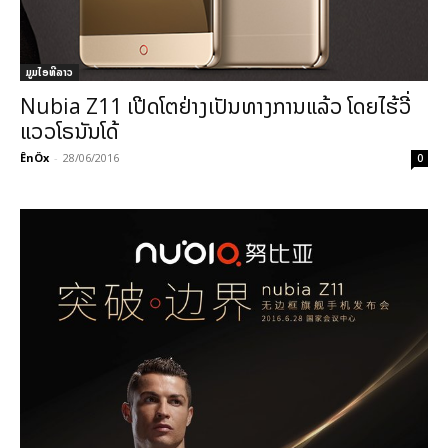
ມູມໄອທີລາວ
Nubia Z11 ເປີດໂຕຢ່າງເປັນທາງການແລ້ວ ໂດຍໄຮ້ວີ່
ແວວໂຣນັນໂດ້
ÊnÖx
-
28/06/2016
0