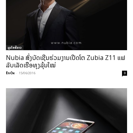
ມູມໄອທີລາວ
Nubia ສົ່ງບັດເຊີນຮ່ວມງານເປີດໂຕ Zubia Z11 ແຟ
ລັບເລັດເຮືອທຸງລຸ້ນໃໝ່
ÊnÖx
-
15/06/2016
0