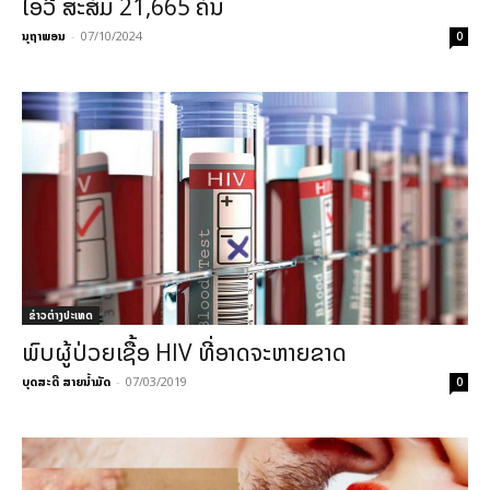
ໄອວີ ສະສົມ 21,665 ຄົນ
ນຸຖາພອນ
-
07/10/2024
0
ຂ່າວຕ່າງປະເທດ
ພົບຜູ້ປ່ວຍເຊື້ອ HIV ທີ່ອາດຈະຫາຍຂາດ
ບຸດສະດີ ສາຍນ້ຳມັດ
-
07/03/2019
0