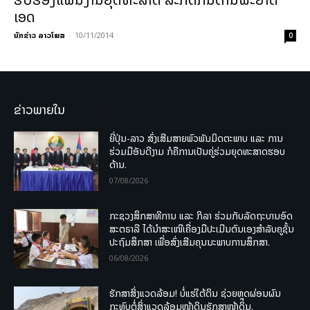
ເອດ
ນັກຂ່າວ ລາວໂພສ
-
10/11/2014
0
ຂ່າວພາຍໃນ
ຍີ່ປຸ່ນ-ລາວ ສົ່ງເສີມສາຍພົວພັນມິດຕະພາບ ແລະ ການ
ຮ່ວມມືອັນດີງາມ ກໍຄືການເປັນຄູ່ຮ່ວມຍຸດທະສາດຮອບ
ດ້ານ.
07/08/2026
ກະຊວງສຶກສາທິການ ແລະ ກິລາ ຮ່ວມກັບລັດຖະບານອົດ
ສະຕຣາລີ ໄດ້ນຳສະເໜີເຄື່ອງມືປະເມີນຕົນເອງສຳລັບຄູຊັ້ນ
ປະຖົມສຶກສາ ເພື່ອສົ່ງເສີມຄຸນນະພາບການສຶກສາ.
06/08/2026
ຮັກສາສິ່ງແວດລ້ອມ! ບໍ່ແຮ່ໃຕ້ດິນ ຊ່ວຍຫຼຸດຜ່ອນຜົນ
ກະທົບຕໍ່ສິ່ງແວດລ້ອມໜ້າດິນຮັກສາໜ້າດິນ.