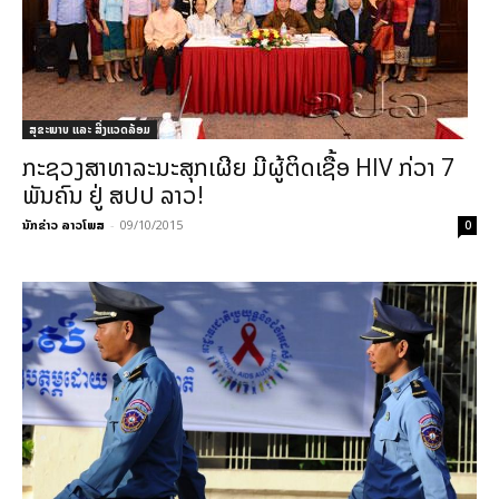
ສຸຂະພາບ ແລະ ສີ່ງແວດລ້ອມ
ກະຊວງສາທາລະນະສຸກເຜີຍ ມີຜູ້ຕິດເຊື້ອ HIV ກ່ວາ 7
ພັນຄົນ ຢູ່ ສປປ ລາວ!
ນັກຂ່າວ ລາວໂພສ
-
09/10/2015
0