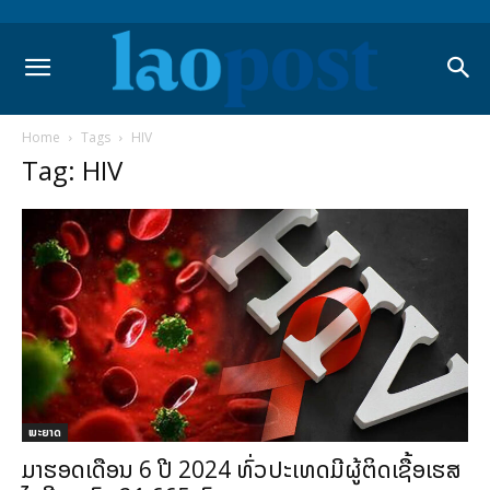
Home
Tags
HIV
Tag: HIV
ພະຍາດ
ມາຮອດເດືອນ 6 ປີ 2024 ທົ່ວປະເທດມີຜູ້ຕິດເຊື້ອເຮສ