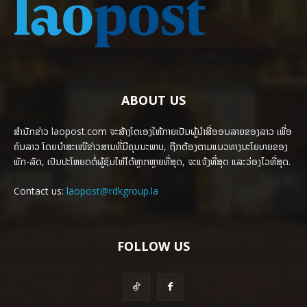
ABOUT US
ສຳນັກຂ່າວ laopost.com ຈະສ້າງໂຕເອງໃຫ້ກາຍເປັນຜູ້ນຳສື່ອອນລາຍຂອງລາວ ເພື່ອ
ຄົນລາວ ໂດຍນຳສະເໜີຂ່າວສານທີ່ມີຄຸນນະພາບ, ຖືກຕ້ອງຕາມແນວທາງນະໂຍບາຍຂອງ
ພັກ-ລັດ, ເປັນປະໂຫຍດຕໍ່ຜູ້ຊົມໃຫ້ໄດ້ຫຼາກຫຼາຍທີ່ສຸດ, ຈະແຈ້ງທີ່ສຸດ ແລະວ່ອງໄວທີ່ສຸດ.
Contact us:
laopost@rdkgroup.la
FOLLOW US