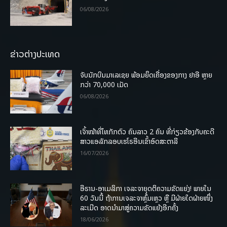
06/08/2026
ຂ່າວຕ່າງປະເທດ
ຈັບນັກບິນມາເລເຊຍ ພ້ອມຍຶດເຄື່ອງຂອງກາງ ຢາອີ ຫຼາຍ
ກວ່າ 70,000 ເມັດ
06/08/2026
ເຈົ້າໜ້າທີ່ໄທກັກຕົວ ຄົນລາວ 2 ຄົນ ທີ່ກ່ຽວຂ້ອງກັບຄະດີ
ສາວແອລັກລອບເຮໂຣອີນເຂົ້າອົດສະຕາລີ
16/07/2026
ອີຣານ-ອາເມລິກາ ເຈລະຈາຍຸດຕິຄວາມຂັດແຍ່ງ! ພາຍໃນ
60 ວັນນີ້ ຖ້າການເຈລະຈາຫຼົ້ມເຫຼວ ຫຼື ມີຝ່າຍໃດຝ່າຍໜຶ່ງ
ລະເມີດ ອາດນໍາມາສູ່ຄວາມຂັດແຍ້ງອີກຄັ້ງ
18/06/2026