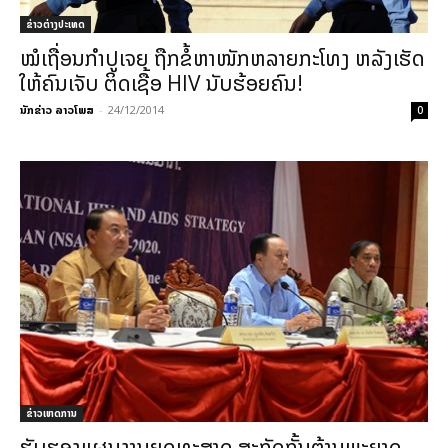
ຂ່າວຕ່າງປະເທດ
ໝໍເຖື່ອນກຳປູເຈຍ ຖືກຂໍ້ຫາໜັກຫລາຍກະໂທງ ຫລັງເຮັດ
ໃຫ້ຄົນເຈັບ ຕິດເຊື້ອ HIV ນັບຮ້ອຍຄົນ!
ນັກຂ່າວ ລາວໂພສ
-
24/12/2014
0
ຂ່າວເຫດການ
ຮັບຮອງແຜນງານຍຸດທະສາດ ສະກັດກັ້ນຕ້ານພະຍາດ