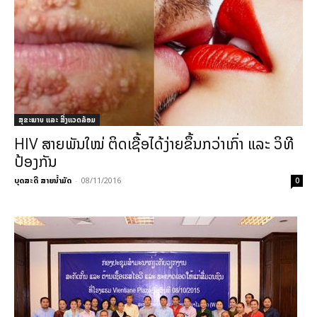
ສຸຂະພາບ ແລະ ສີ່ງແວດລ້ອມ
HIV ສາຍພັນໃໝ່ ຕິດເຊື້ອໄດ້ງ່າຍຂຶ້ນກວ່າເກົ່າ ແລະ ວິທີ
ປ້ອງກັນ
ບຸດສະດີ ສາຍນ້ຳມັດ
-
08/11/2016
0