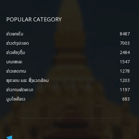
POPULAR CATEGORY
ຂ່າວພາຍ​ໃນ
8487
ຂ່າວຕ່າງປະເທດ
7003
ຂ່າວທ້ອງຖິ່ນ
2484
ນານາສາລະ
1547
ຂ່າວເຫດການ
1278
ສຸຂະພາບ ແລະ ສີ່ງແວດລ້ອມ
1203
ຂ່າວການພັດທະນາ
1197
ມູມໄອທີລາວ
683