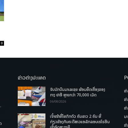
0
ຂ່າວຕ່າງປະເທດ
P
ຈັບນັກບິນມາເລເຊຍ ພ້ອມຍຶດເຄື່ອງຂອງ
ຂ່
ກາງ ຢາອີ ຫຼາຍກວ່າ 70,000 ເມັດ
ຂ່
06/08/2026
.
ຂ່
ເຈົ້າໜ້າທີ່ໄທກັກຕົວ ຄົນລາວ 2 ຄົນ ທີ່
ນາ
ກ່ຽວຂ້ອງກັບຄະດີສາວແອລັກລອບເຮໂຣອີນ
ຸດ
ຂ່
ເຂົ້າອົດສະຕາລີ