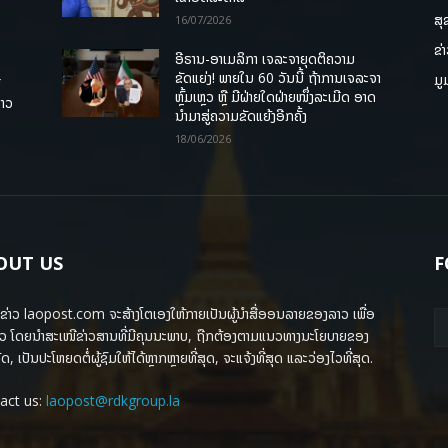
ສຸ
16/07/2026
ຂ່
ອີຣານ-ອາເມລິກາ ເຈລະຈາຍຸດຕິຄວາມ
ຂັດແຍ່ງ! ພາຍໃນ 60 ວັນນີ້ ຖ້າການເຈລະຈາ
ມູ
ື
ຫຼົ້ມເຫຼວ ຫຼື ມີຝ່າຍໃດຝ່າຍໜຶ່ງລະເມີດ ອາດ
ລາວ
ນໍາມາສູ່ຄວາມຂັດແຍ້ງອີກຄັ້ງ
18/06/2026
OUT US
F
ຂ່າວ laopost.com ຈະສ້າງໂຕເອງໃຫ້ກາຍເປັນຜູ້ນຳສື່ອອນລາຍຂອງລາວ ເພື່ອ
ວ ໂດຍນຳສະເໜີຂ່າວສານທີ່ມີຄຸນນະພາບ, ຖືກຕ້ອງຕາມແນວທາງນະໂຍບາຍຂອງ
ດ, ເປັນປະໂຫຍດຕໍ່ຜູ້ຊົມໃຫ້ໄດ້ຫຼາກຫຼາຍທີ່ສຸດ, ຈະແຈ້ງທີ່ສຸດ ແລະວ່ອງໄວທີ່ສຸດ.
act us:
laopost@rdkgroup.la