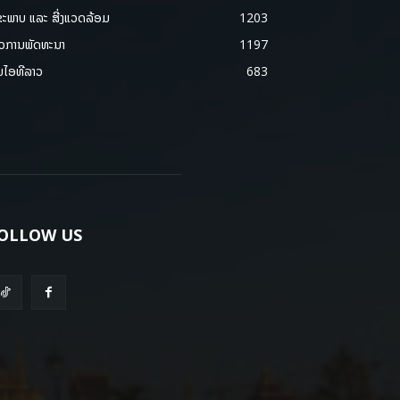
ຂະພາບ ແລະ ສີ່ງແວດລ້ອມ
1203
າວການພັດທະນາ
1197
ມໄອທີລາວ
683
OLLOW US