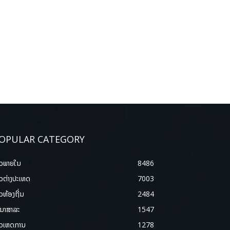
OPULAR CATEGORY
າວພາຍ​ໃນ
8486
າວຕ່າງປະເທດ
7003
າວທ້ອງຖິ່ນ
2484
ນາສາລະ
1547
າວເຫດການ
1278