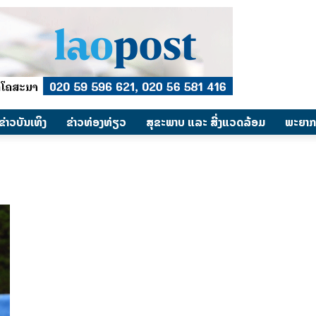
​ຂ່າວບັນເທິງ
​ຂ່າວທ່ອງທ່ຽວ
ສຸຂະພາບ ແລະ ສີ່ງແວດລ້ອມ
ພະຍາກ