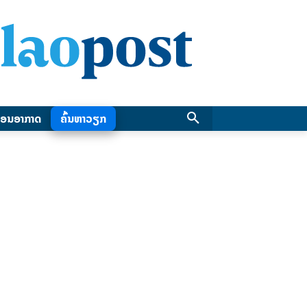
ອນອາກາດ
ຄົ້ນຫາວຽກ