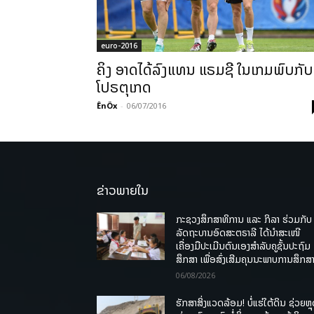
euro-2016
ຄິງ ອາດໄດ້ລົງແທນ ແຣມຊີ ໃນເກມພົບກັບ
ໂປຣຕຸເກດ
ÊnÖx
-
06/07/2016
ຂ່າວພາຍໃນ
ກະຊວງສຶກສາທິການ ແລະ ກິລາ ຮ່ວມກັບ
ລັດຖະບານອົດສະຕຣາລີ ໄດ້ນຳສະເໜີ
ເຄື່ອງມືປະເມີນຕົນເອງສຳລັບຄູຊັ້ນປະຖົມ
ສຶກສາ ເພື່ອສົ່ງເສີມຄຸນນະພາບການສຶກສາ
06/08/2026
ຮັກສາສິ່ງແວດລ້ອມ! ບໍ່ແຮ່ໃຕ້ດິນ ຊ່ວຍຫຼ