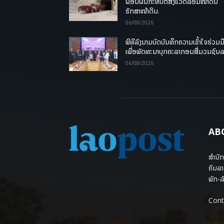
ຜ່ອນຜົນກະທົບຕໍ່ສິ່ງແວດລ້ອມໜ້າດິນ
ຮັກສາໜ້າດິນ.
06/08/2026
ພິທີລົງນາມບົດບັນທຶກຄວາມເຂົ້າໃຈຮ່ວມມ
ເພື່ອພັດທະນາບຸກຄະລາກອນສື່ມວນຊົນ
06/08/2026
AB
ສຳນັກ
ຄົນລາ
ພັກ-ລັ
Cont