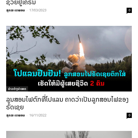
ຊ່ວຍຢູເຄຣນ
ສຸກສະດາພອນ
-
17/03/2023
0
ຂ່າວຕ່າງປະເທດ
ລູນສອນໄຟຕົກທີ່ໂປແລນ ຄາດວ່າເປັນລູກສອນໄຟຂອງ
ຣັດເຊຍ
ສຸກສະດາພອນ
-
16/11/2022
0