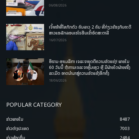
06/08/2026
ເຈົ້າໜ້າທີ່ໄທກັກຕົວ ຄົນລາວ 2 ຄົນ ທີ່ກ່ຽວຂ້ອງກັບຄະດີ
ສາວແອລັກລອບເຮໂຣອີນເຂົ້າອົດສະຕາລີ
16/07/2026
ອີຣານ-ອາເມລິກາ ເຈລະຈາຍຸດຕິຄວາມຂັດແຍ່ງ! ພາຍໃນ
60 ວັນນີ້ ຖ້າການເຈລະຈາຫຼົ້ມເຫຼວ ຫຼື ມີຝ່າຍໃດຝ່າຍໜຶ່ງ
ລະເມີດ ອາດນໍາມາສູ່ຄວາມຂັດແຍ້ງອີກຄັ້ງ
18/06/2026
POPULAR CATEGORY
ຂ່າວພາຍ​ໃນ
8487
ຂ່າວຕ່າງປະເທດ
7003
ຂ່າວທ້ອງຖິ່ນ
2484