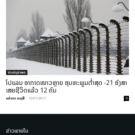
ຂ່າວຕ່າງປະເທດ
ໂປແລນ ອາກາດໜາວຫຼາຍ ອຸນຫະພູມຕໍ່າສຸດ -21 ອົງສາ
ເສຍຊີວິດແລ້ວ 12​ ຄົນ
ແກ້ວຕາ ດວງສີ
-
10/01/2017
0
ຂ່າວພາຍໃນ