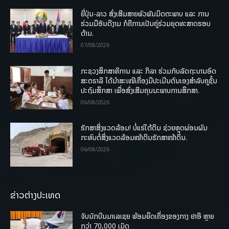
ຍີ່ປຸ່ນ-ລາວ ສົ່ງເສີມສາຍພົວພັນມິດຕະພາບ ແລະ ການ
ຮ່ວມມືອັນດີງາມ ກໍຄືການເປັນຄູ່ຮ່ວມຍຸດທະສາດຮອບ
ດ້ານ.
07/08/2026
ກະຊວງສຶກສາທິການ ແລະ ກິລາ ຮ່ວມກັບລັດຖະບານອົດ
ສະຕຣາລີ ໄດ້ນຳສະເໜີເຄື່ອງມືປະເມີນຕົນເອງສຳລັບຄູຊັ້ນ
ປະຖົມສຶກສາ ເພື່ອສົ່ງເສີມຄຸນນະພາບການສຶກສາ.
06/08/2026
ຮັກສາສິ່ງແວດລ້ອມ! ບໍ່ແຮ່ໃຕ້ດິນ ຊ່ວຍຫຼຸດຜ່ອນຜົນ
ກະທົບຕໍ່ສິ່ງແວດລ້ອມໜ້າດິນຮັກສາໜ້າດິນ.
06/08/2026
ຂ່າວຕ່າງປະເທດ
ຈັບນັກບິນມາເລເຊຍ ພ້ອມຍຶດເຄື່ອງຂອງກາງ ຢາອີ ຫຼາຍ
ກວ່າ 70,000 ເມັດ