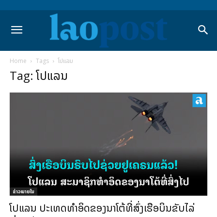
Home
Tags
ໂປແລນ
Tag: ໂປແລນ
ຂ່າວພາຍ​ໃນ
ໂປແລນ ປະເທດທຳອິດຂອງນາໂຕ້ທີ່ສົ່ງເຮືອບິນຂັບໄລ່