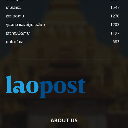
ນານາສາລະ
1547
ຂ່າວເຫດການ
1278
ສຸຂະພາບ ແລະ ສີ່ງແວດລ້ອມ
1203
ຂ່າວການພັດທະນາ
1197
ມູມໄອທີລາວ
683
ABOUT US