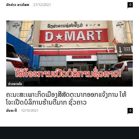
ນັກຂ່າວ ລາວໂພສ
-
21/12/2021
0
ຂ່າວພາຍ​ໃນ
ຄະນະສະເພາະກິດເມືອງສີສັດຕະນາກອອກແຈ້ງການ ໃຫ້
ໂຈະເປີດບໍລິການຮ້ານດີມາກ ຊົ່ວຄາວ
ມົນລະດີ
-
12/10/2021
0