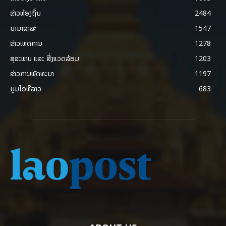
ຂ່າວທ້ອງຖິ່ນ
2484
ນານາສາລະ
1547
ຂ່າວເຫດການ
1278
ສຸຂະພາບ ແລະ ສີ່ງແວດລ້ອມ
1203
ຂ່າວການພັດທະນາ
1197
ມູມໄອທີລາວ
683