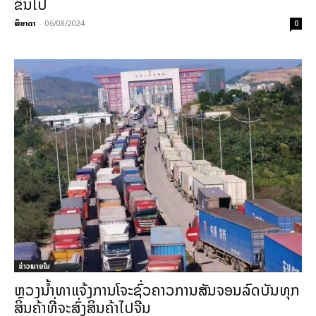
ຂຶ້ນໄປ
ພິຍາດາ
-
06/08/2024
0
ຂ່າວພາຍ​ໃນ
ຫຼວງນໍ້າທາແຈ້ງການໂຈະຊົ່ວຄາວການສັນຈອນລົດບັນທຸກ
ສິນຄ້າທີ່ຈະສົ່ງສິນຄ້າໄປຈີນ