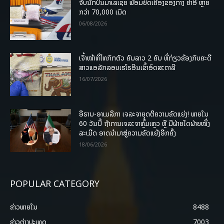
ຈັບນັກບິນມາເລເຊຍ ພ້ອມຍຶດເຄື່ອງຂອງກາງ ຢາອີ ຫຼາຍ
ກວ່າ 70,000 ເມັດ
06/08/2026
ເຈົ້າໜ້າທີ່ໄທກັກຕົວ ຄົນລາວ 2 ຄົນ ທີ່ກ່ຽວຂ້ອງກັບຄະດີ
ສາວແອລັກລອບເຮໂຣອີນເຂົ້າອົດສະຕາລີ
16/07/2026
ອີຣານ-ອາເມລິກາ ເຈລະຈາຍຸດຕິຄວາມຂັດແຍ່ງ! ພາຍໃນ
60 ວັນນີ້ ຖ້າການເຈລະຈາຫຼົ້ມເຫຼວ ຫຼື ມີຝ່າຍໃດຝ່າຍໜຶ່ງ
ລະເມີດ ອາດນໍາມາສູ່ຄວາມຂັດແຍ້ງອີກຄັ້ງ
18/06/2026
POPULAR CATEGORY
ຂ່າວພາຍ​ໃນ
8488
ຂ່າວຕ່າງປະເທດ
7003