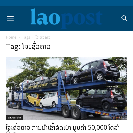
Home
Tags
ໂຈະຊົ່ວຄາວ
Tag: ໂຈະຊົ່ວຄາວ
ຂ່າວພາຍ​ໃນ
ໂຈະຊົ່ວຄາວ ການນຳເຂົ້າລົດເບົາ ມູນຄ່າ 50,000 ໂດລ່າ