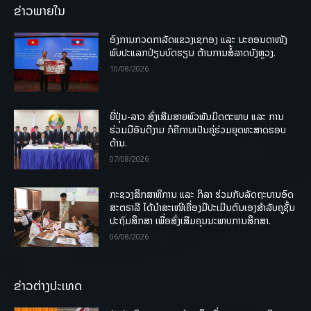
ຂ່າວພາຍໃນ
ອົງການກວດກາລັດແຂວງເຊກອງ ແລະ ນະຄອນດາໜັງ
ພົບປະແລກປ່ຽນບົດຮຽນ ຕ້ານການສໍ້ລາດບັງຫຼວງ.
10/08/2026
ຍີ່ປຸ່ນ-ລາວ ສົ່ງເສີມສາຍພົວພັນມິດຕະພາບ ແລະ ການ
ຮ່ວມມືອັນດີງາມ ກໍຄືການເປັນຄູ່ຮ່ວມຍຸດທະສາດຮອບ
ດ້ານ.
07/08/2026
ກະຊວງສຶກສາທິການ ແລະ ກິລາ ຮ່ວມກັບລັດຖະບານອົດ
ສະຕຣາລີ ໄດ້ນຳສະເໜີເຄື່ອງມືປະເມີນຕົນເອງສຳລັບຄູຊັ້ນ
ປະຖົມສຶກສາ ເພື່ອສົ່ງເສີມຄຸນນະພາບການສຶກສາ.
06/08/2026
ຂ່າວຕ່າງປະເທດ