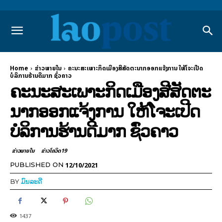
Home
ຂ່າວພາຍ​ໃນ
ຄະນະສະເພາະກິດເມືອງສີສັດຕະນາກອອກແຈ້ງການ ໃຫ້ໂຈະເປີດ
ບໍລິການຮ້ານດີມາກ ຊົ່ວຄາວ
ຄະນະສະເພາະກິດເມືອງສີສັດຕະ
ນາກອອກແຈ້ງການ ໃຫ້ໂຈະເປີດ
ບໍລິການຮ້ານດີມາກ ຊົ່ວຄາວ
ຂ່າວພາຍ​ໃນ
ຂ່າວໂຄວິດ19
12/10/2021
PUBLISHED ON
BY
ມົນລະດີ
1437