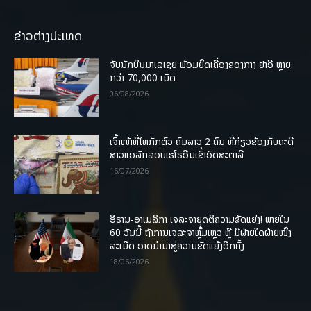
ຂ່າວຕ່າງປະເທດ
ຈັບນັກບິນມາເລເຊຍ ພ້ອມຍຶດເຄື່ອງຂອງກາງ ຢາອີ ຫຼາຍ
ກວ່າ 70,000 ເມັດ
06/08/2026
ເຈົ້າໜ້າທີ່ໄທກັກຕົວ ຄົນລາວ 2 ຄົນ ທີ່ກ່ຽວຂ້ອງກັບຄະດີ
ສາວແອລັກລອບເຮໂຣອີນເຂົ້າອົດສະຕາລີ
16/07/2026
ອີຣານ-ອາເມລິກາ ເຈລະຈາຍຸດຕິຄວາມຂັດແຍ່ງ! ພາຍໃນ
60 ວັນນີ້ ຖ້າການເຈລະຈາຫຼົ້ມເຫຼວ ຫຼື ມີຝ່າຍໃດຝ່າຍໜຶ່ງ
ລະເມີດ ອາດນໍາມາສູ່ຄວາມຂັດແຍ້ງອີກຄັ້ງ
18/06/2026