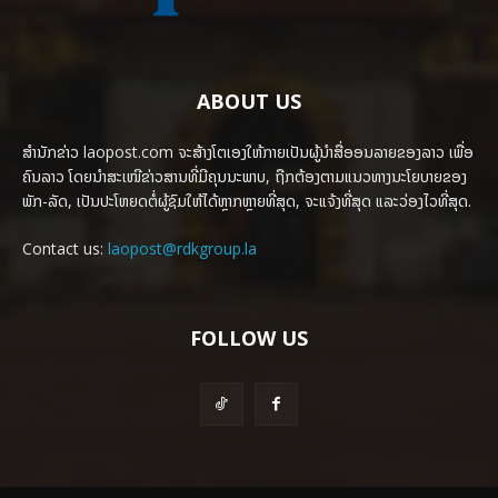
ABOUT US
ສຳນັກຂ່າວ laopost.com ຈະສ້າງໂຕເອງໃຫ້ກາຍເປັນຜູ້ນຳສື່ອອນລາຍຂອງລາວ ເພື່ອ
ຄົນລາວ ໂດຍນຳສະເໜີຂ່າວສານທີ່ມີຄຸນນະພາບ, ຖືກຕ້ອງຕາມແນວທາງນະໂຍບາຍຂອງ
ພັກ-ລັດ, ເປັນປະໂຫຍດຕໍ່ຜູ້ຊົມໃຫ້ໄດ້ຫຼາກຫຼາຍທີ່ສຸດ, ຈະແຈ້ງທີ່ສຸດ ແລະວ່ອງໄວທີ່ສຸດ.
Contact us:
laopost@rdkgroup.la
FOLLOW US