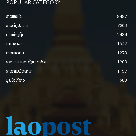
POPULAR CATEGORY
ຂ່າວພາຍ​ໃນ
8487
ຂ່າວຕ່າງປະເທດ
7003
ຂ່າວທ້ອງຖິ່ນ
2484
ນານາສາລະ
1547
ຂ່າວເຫດການ
1278
ສຸຂະພາບ ແລະ ສີ່ງແວດລ້ອມ
1203
ຂ່າວການພັດທະນາ
1197
ມູມໄອທີລາວ
683