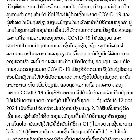
ເມືອງສີສັດຕະນາກ ໃຫ້ໂຈະຊົ່ວຄາວການເປີດບໍລິການ, ເນື່ອງຈາກວ່າຢູ່ພາຍໃນ
ສູນການຄ້າ ຂອງ ທ່ານໄດ້ເກີດມີກໍລະນີຜູ້ຕິດເຊື້ອພະຍາດ COVID-19 ແລະ
ຜູ້ສໍາຜັດທີ່ເປັນກຸ່ມສ່ຽງ ຂອງພະນັກງານທິມາເຮັດຫນ້າທີ່ບໍລິການໃຫ້ລູກຄ້າ ຢູ່
ພາຍໃນສູນການຄ້າຂອງທ່ານ ເພື່ອປະຕິບັດຕາມມາດຕະການປ້ອງກັນ, ຄວບຄຸມ
ແລະ ແກ້ໃຂ ການລະບາດຂອງພະຍາດ COVID-19 ໃຫ້ເຂັ້ມງວດ ແລະ
ຮັບປະກັນໃນການປ້ອງກັນການແຜ່ ເຊື້ອໃນຊຸມຊົນ, ເຊິ່ງປະຈຸບັນກໍາລັງແຜ່
ລະບາດຫລາຍໃນນະຄອນຫລວງວຽງຈັນ ເວົ້າສະເພາະກໍ່ຄືຢູ່ເມືອສີສັດຕະນາກ
ຂອງພວກເຮົາ. ສະນັ້ນຄະນະສະເພາະກິດ ເພື່ອປ້ອງກັນ, ຄວບຄຸມ ແລະ ແກ້ໄຂ
ການລະບາດຂອງພະຍາດ COVID-19 ເມືອງສີສັດຕະນາກ ຈຶ່ງໄດ້ແຈ້ງຂໍຄວາມ
ຮ່ວມມືມາຍັງທ່ານໃຫ້ປະຕິບັດຕາມມາດຕະການດັ່ງຕໍ່ໄປນີ້ຢ່າງເຂັ້ມງວດ. ສະນັ້ນ
ຄະນະສະເພາະກິດ ເພື່ອປ້ອງກັນ, ຄວບຄຸມ ແລະ ແກ້ໄຂ ການລະບາດຂອງ
ພະຍາດ COVID-19 ເມືອງສີສັດຕະນາກ ຈຶ່ງໄດ້ແຈ້ງຂໍຄວາມຮ່ວມມືມາຍັງທ່ານ
ໃຫ້ປະຕິບັດຕາມມາດຕະການດັ່ງຕໍ່ໄປນີ້ຢ່າງເຂັ້ມງວດ. 1. ຕັ້ງແຕ່ວັນທີ 12 ຕຸລາ
2021 ເປັນຕົ້ນໄປ ຈົນກວ່າຈະມີແຈ້ງການປ່ຽນແປງ. 2. ໃຫ້ສຶບຄົ້ນຫາຜູ້ຕິດ
ເຊື້ອ ແລະ ຜູ້ສໍາພັດໃກ້ສິດ ຂອງພະນັກງານທີ່ມາໃຫ້ບໍລິການລູກຄ້າຂອງຂອງ
ທ່ານໂດຍໄວ, ພ້ອມທັງໃຫ້ຜູ້ທີ່ສໍາພັດໃກ້ສິດ ( C1 ) ໄປກວດຫາເຊື້ອພະຍາດ
ໂຄວິດ-19 ຢູ່ທີ່ສະຖານທີ່ກວດຫາເຊື້ອ ທີ່ທາງການໄດ້ກໍານົດໃວ້. 3. ໃຫ້ແຈ້ງ
ປະຫວັດການເຄື່ອນໄຫວຂອງຜູ້ຕິດເຊື້ອໂດຍດ່ວນຕໍ່ເຈົ້າຫນ້າທີ່ທີມງານລະບາດ