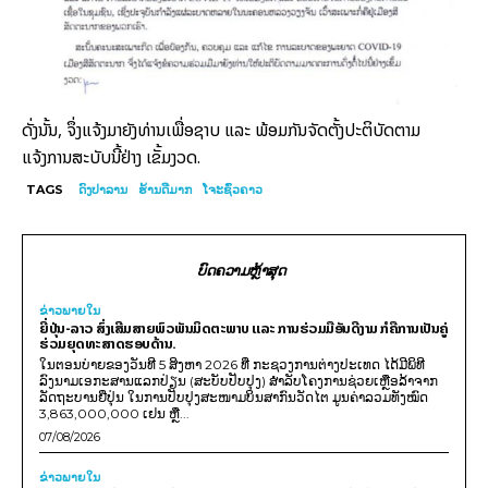
ດັ່ງນັ້ນ, ຈຶ່ງແຈ້ງມາຍັງທ່ານເພື່ອຊາບ ແລະ ພ້ອມກັນຈັດຕັ້ງປະຕິບັດຕາມ
ແຈ້ງການສະບັບນີ້ຢ່າງ ເຂັ້ມງວດ.
TAGS
ດົງປາລານ
ຮ້ານດີມາກ
ໂຈະຊົ່ວຄາວ
ບົດຄວາມຫຼ້າສຸດ
ຂ່າວພາຍ​ໃນ
ຍີ່ປຸ່ນ-ລາວ ສົ່ງເສີມສາຍພົວພັນມິດຕະພາບ ແລະ ການຮ່ວມມືອັນດີງາມ ກໍຄືການເປັນຄູ່
ຮ່ວມຍຸດທະສາດຮອບດ້ານ.
ໃນຕອນບ່າຍຂອງວັນທີ 5 ສິງຫາ 2026 ທີ່ ກະຊວງການຕ່າງປະເທດ ໄດ້ມີພິທີ
ລົງນາມເອກະສານແລກປ່ຽນ (ສະບັບປັບປຸງ) ສໍາລັບໂຄງການຊ່ວຍເຫຼືອລ້າຈາກ
ລັດຖະບານຍີ່ປຸ່ນ ໃນການປັບປຸງສະໜາມບິນສາກົນວັດໄຕ ມູນຄ່າລວມທັງໝົດ
3,863,000,000 ເຢນ ຫຼື...
07/08/2026
ຂ່າວພາຍ​ໃນ