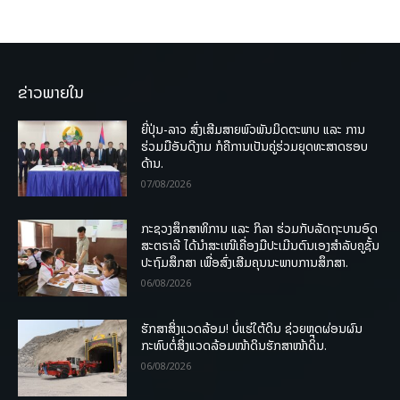
ຂ່າວພາຍໃນ
ຍີ່ປຸ່ນ-ລາວ ສົ່ງເສີມສາຍພົວພັນມິດຕະພາບ ແລະ ການ
ຮ່ວມມືອັນດີງາມ ກໍຄືການເປັນຄູ່ຮ່ວມຍຸດທະສາດຮອບ
ດ້ານ.
07/08/2026
ກະຊວງສຶກສາທິການ ແລະ ກິລາ ຮ່ວມກັບລັດຖະບານອົດ
ສະຕຣາລີ ໄດ້ນຳສະເໜີເຄື່ອງມືປະເມີນຕົນເອງສຳລັບຄູຊັ້ນ
ປະຖົມສຶກສາ ເພື່ອສົ່ງເສີມຄຸນນະພາບການສຶກສາ.
06/08/2026
ຮັກສາສິ່ງແວດລ້ອມ! ບໍ່ແຮ່ໃຕ້ດິນ ຊ່ວຍຫຼຸດຜ່ອນຜົນ
ກະທົບຕໍ່ສິ່ງແວດລ້ອມໜ້າດິນຮັກສາໜ້າດິນ.
06/08/2026