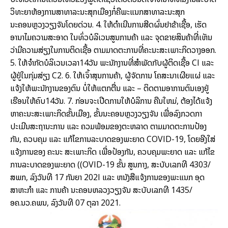
ວິທະຍາຫ້ອງການສາທາລະນະສຸກເມືອງກໍ່ຄືພະແນກສາທາລະນະສຸກ
ນະຄອນຫຼວງວຽງຈັນໂດຍດ່ວນ. 4. ໃຫ້ດໍາເນີນການສີດຜົ່ນຢາຂ້າເຊື້ອ, ເຮັດ
ອານາໄມຄວາມສະອາດ ໃນທົ່ວບໍລິເວນສູນການຄ້າ ແລະ ຈຸດຂາຍສິນຄ້າທີ່ເຫັນ
ວ່າມີຄວາມສ່ຽງໃນການຕິດເຊື້ອ ຕາມມາດຕະການທີ່ຄະນະສະເພາະກິດວາງອອກ.
5. ໃຫ້ຈໍາກັດບໍລິເວນເວລາ14ວັນ ພະນັກງານທີ່ສໍາພັດກັບຜູ້ຕິດເຊື້ອ CI ແລະ
ຜູ້ຢູ່ໃນກຸ່ມສ່ຽງ C2. 6. ໃຫ້ເຈົ້າສຸນການຄ້າ, ຜູ້ຈັດການ ໂຄສະນາເຜີຍແຜ່ ແລະ
ແຈ້ງໃຫ້ພະນັກງານຂອງຕົນ ບໍ່ໃຫ້ແຕກຕື່ນ ແລະ – ຕິດຕາມອາການຕົນເອງຢູ່
ເຮືອນໃຫ້ຄົບ14ວັນ. 7. ກ່ອນຈະເປີດການໃຫ້ບໍລິການ ຄືນໃຫມ່, ຕ້ອງໄດ້ແຈ້ງ
ຫາຄະນະສະເພາະກິດຂັ້ນເມືອງ, ຂັ້ນນະຄອນຫຼວງວຽງຈັນ ເພື່ອລົງກວດກາ
ປະເມີນສະຖານະການ ແລະ ຄວມພ້ອມຂອງຕະຫລາດ ຕາມມາດຕະການປ້ອງ
ກັນ, ຄວບຄຸມ ແລະ ແກ້ໄຂການລະບາດຂອງພະຍາດ COVID-19, ໂດຍອີງໃສ່
ແຈ້ງການຂອງ ຄະນະ ສະເພາະກິດ ເພື່ອປ້ອງກັນ, ຄວບຄຸມພະຍາດ ແລະ ແກ້ໄຂ
ການລະບາດຂອງພະຍາດ ((OVID-19 ຂັ້ນ ສູນກາງ, ສະບັບເລກທີ 4303/
ສພກ, ລົງວັນທີ 17 ກັນຍາ 202I ແລະ ຫນັງສືແຈ້ງການຂອງພະແນກ ອຸດ
ສາຫະກໍາ ແລະ ການຄ້າ ນະຄອນຫລວງວຽງຈັນ ສະບັບເລກທີ 1435/
ອຄ.ນວ.ຄພນ, ລົງວັນທີ 07 ຕຸລາ 2021.