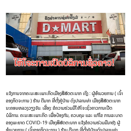
ແຈ້ງການຈາກຄະນະສະເພາະກິດເມືອງສີສັດຕະນາກ ເຖິງ : ຜູ້ອໍານວຍການ ( ເຈົ້າ
ຂອງກິດຈະການ ) ຮ້ານ ດີມາກ ທີ່ຕັ້ງຢູ່ບ້ານ ດົງປາລານທ່າ ເມືອງສີສັດຕະນາກ
ນະຄອນຫລວງວຽງຈັນ. ເລື່ອງ: ຂໍຄວາມຮ່ວມມືໃຫ້ໂຈະຊົ່ວຄາວການເປີດ
ບໍລິການ. ຄະນະສະເພາະກິດ ເພື່ອປ້ອງກັນ, ຄວບຄຸມ ແລະ ແກ້ໄຂ ການລະບາດ
ຂອງພະຍາດ COVID-19 ເມືອງສິສັດຕະນາກ ແຈ້ງຂໍຄວາມຮ່ວມມືມາຍັງ ຜູ້
ອໍານວຍການ ( ເຈົ້າຂອງກິດຈະການ ) ຮ້ານ ດີມາກ ທີ່ຕັ້ງຢູ່ບ້ານດົງປາລານທ່າ