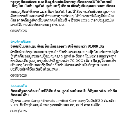
ກະຊວງສຶກສາທິການ ແລະ ກິລາ ຮ່ວມກັບລັດຖະບານອົດສະຕຣາລີ ໄດ້ນຳສະເໜີ
ເຄື່ອງມືປະເມີນຕົນເອງສຳລັບຄູຊັ້ນປະຖົມສຶກສາ ເພື່ອສົ່ງເສີມຄຸນນະພາບການສຶກສາ.
ກະຊວງສຶກສາທິການ ແລະ ກິລາ (ສສກ), ໂດຍໄດ້ຮັບການສະໜັບສະໜູນຈາກ
ລັດຖະບານອົດສະຕຣາລີ ຜ່ານແຜນງານບີຄວາ, ໄດ້ນຳສະເໜີເຄື່ອງມືປະເມີນ
ຕົນເອງສຳລັບຄູຢ່າງເປັນທາງການໃນວັນທີ 4 ສິງຫາ 2026. ກອງປະຊຸມແມ່ນ
ພາຍໃຕ້ການເປັນປະທານຂອງ ທ່ານ ປອ...
06/08/2026
ຂ່າວຕ່າງປະເທດ
ຈັບນັກບິນມາເລເຊຍ ພ້ອມຍຶດເຄື່ອງຂອງກາງ ຢາອີ ຫຼາຍກວ່າ 70,000 ເມັດ
ສຳນັກຂ່າວຕ່າງປະເທດລາຍງານວ່າ ນັກບິນມາເລເຊຍ ອາດຖືກໂທດປະຫານຊີວິດ
ຫຼັງຖືກຈັບກຸມຢູ່ສະໜາມບິນນານາຊາດ ຊູກາໂນ-ຮັດຕາ ໃນນະຄອນຫຼວງຈາກາ
ຕາ ພ້ອມເຄື່ອງຂອງກາງເປັນຢາອີ ຫຼາຍກວ່າ 70,000 ເມັດ ເຊື່ອງຢູ່ໃນກະເປົາ
ເດີນທາງ ໂດຍຜົນກວດຍັງພົບວ່າ ນັກບິນມີສານເສບຕິດໃນຮ່າງກາຍ ຂະນະ
ປະຕິບັດໜ້າທີ່ຂັບເຮືອບິນໂດຍສານ...
06/08/2026
ຂ່າວພາຍ​ໃນ
ຮັກສາສິ່ງແວດລ້ອມ! ບໍ່ແຮ່ໃຕ້ດິນ ຊ່ວຍຫຼຸດຜ່ອນຜົນກະທົບຕໍ່ສິ່ງແວດລ້ອມໜ້າດິນ
ຮັກສາໜ້າດິນ.
ອີງຕາມ Lane Xang Minerals Limited Companyໃນວັນທີ 30 ກໍລະກົດ
2026 ທີ່ເມືອງວິລະບູລີ ແຂວງສະຫວັນນະເຂດ, ສປປ ລາວ ບໍລິສັດ...
06/08/2026