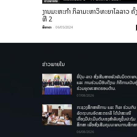
ຂ່າວພາຍ​ໃນ
ງານມະຫະກຳ ກິລາມະຫາວິທະຍາໄລລາວ ຄັ້
ທີ 2
ພິຍາດາ
-
06/05/2024
ຂ່າວພາຍໃນ
ຍີ່ປຸ່ນ-ລາວ ສົ່ງເສີມສາຍພົວພັນມິດຕະພາ
ແລະ ການຮ່ວມມືອັນດີງາມ ກໍຄືການເປັນຄູ
ຮ່ວມຍຸດທະສາດຮອບດ້ານ.
07/08/2026
ກະຊວງສຶກສາທິການ ແລະ ກິລາ ຮ່ວມກັບ
ລັດຖະບານອົດສະຕຣາລີ ໄດ້ນຳສະເໜີ
ເຄື່ອງມືປະເມີນຕົນເອງສຳລັບຄູຊັ້ນປະຖົມ
ສຶກສາ ເພື່ອສົ່ງເສີມຄຸນນະພາບການສຶກສາ
06/08/2026