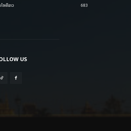
ມໄອທີລາວ
683
OLLOW US