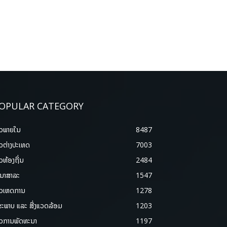
OPULAR CATEGORY
າວພາຍ​ໃນ
8487
າວຕ່າງປະເທດ
7003
າວທ້ອງຖິ່ນ
2484
ນາສາລະ
1547
າວເຫດການ
1278
ຂະພາບ ແລະ ສີ່ງແວດລ້ອມ
1203
າວການພັດທະນາ
1197