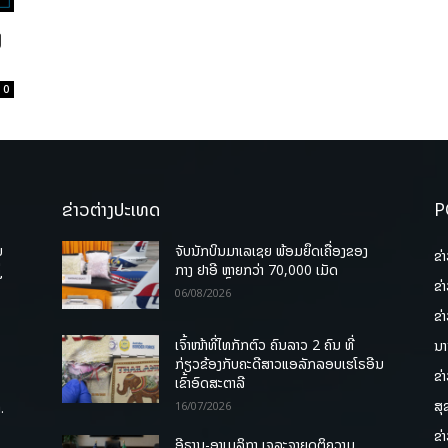
ງ
0
ຂ່າວຕ່າງປະເທດ
P
ບ
ຈັບນັກບິນມາເລເຊຍ ພ້ອມຍຶດເຄື່ອງຂອງ
ຂ່
່
ກາງ ຢາອີ ຫຼາຍກວ່າ 70,000 ເມັດ
ຂ່
06/08/2026
ຂ່
ເຈົ້າໜ້າທີ່ໄທກັກຕົວ ຄົນລາວ 2 ຄົນ ທີ່
ນາ
ກ່ຽວຂ້ອງກັບຄະດີສາວແອລັກລອບເຮໂຣອີນ
ຂ່
ເຂົ້າອົດສະຕາລີ
ສຸ
.
16/07/2026
ຂ່
ອີຣານ-ອາເມລິກາ ເຈລະຈາຍຸດຕິຄວາມ