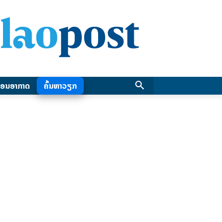
ອນອາກາດ
ຄົ້ນຫາວຽກ