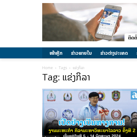
ໜ້າຫຼັກ
ຂ່າວພາຍ​ໃນ
ຂ່າວຕ່າງປະເທດ
Home
Tags
ແຂ່ງກິລາ
Tag: ແຂ່ງກິລາ