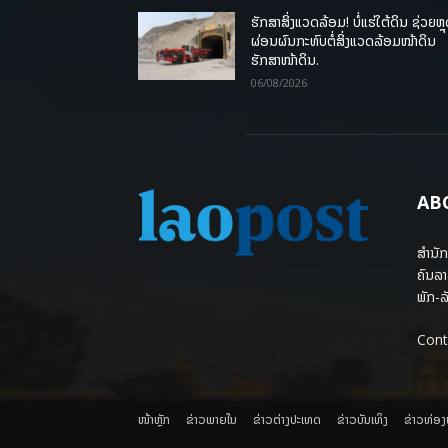
ຮັກສາສິ່ງແວດລ້ອມ! ບໍ່ແຮ່ໃຕ້ດິນ ຊ່ວຍຫຼ
ຜ່ອນຜົນກະທົບຕໍ່ສິ່ງແວດລ້ອມໜ້າດິນ
ຮັກສາໜ້າດິນ.
06/08/2026
AB
ສຳນັກ
ຄົນລາ
ພັກ-ລັ
Cont
ໜ້າຫຼັກ
ຂ່າວພາຍ​ໃນ
ຂ່າວຕ່າງປະເທດ
​ຂ່າວບັນເທິງ
​ຂ່າວທ່ອ