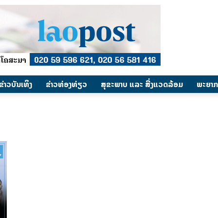
​ຂ່າວບັນເທິງ
​ຂ່າວທ່ອງທ່ຽວ
ສຸຂະພາບ ແລະ ສີ່ງແວດລ້ອມ
ພະຍາກ