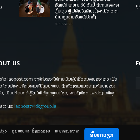
ຂັດແຍ່ງ! ພາຍໃນ 60 ວັນນີ້ ຖ້າການເຈລະຈາ
ມູ
ຸດ
ຫຼົ້ມເຫຼວ ຫຼື ມີຝ່າຍໃດຝ່າຍໜຶ່ງລະເມີດ ອາດ
ນໍາມາສູ່ຄວາມຂັດແຍ້ງອີກຄັ້ງ
18/06/2026
OUT US
F
ຂ່າວ laopost.com ຈະສ້າງໂຕເອງໃຫ້ກາຍເປັນຜູ້ນຳສື່ອອນລາຍຂອງລາວ ເພື່ອ
ວ ໂດຍນຳສະເໜີຂ່າວສານທີ່ມີຄຸນນະພາບ, ຖືກຕ້ອງຕາມແນວທາງນະໂຍບາຍຂອງ
ດ, ເປັນປະໂຫຍດຕໍ່ຜູ້ຊົມໃຫ້ໄດ້ຫຼາກຫຼາຍທີ່ສຸດ, ຈະແຈ້ງທີ່ສຸດ ແລະວ່ອງໄວທີ່ສຸດ.
act us:
laopost@rdkgroup.la
ງທ່ຽວ
ສຸຂະພາບ ແລະ ສີ່ງແວດລ້ອມ
ພະຍາກອນອາກາດ
ຄົ້ນຫາວຽກ