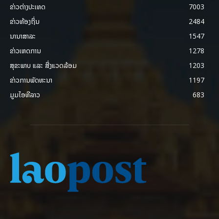
ຂ່າວຕ່າງປະເທດ
7003
ຂ່າວທ້ອງຖິ່ນ
2484
ນານາສາລະ
1547
ຂ່າວເຫດການ
1278
ສຸຂະພາບ ແລະ ສີ່ງແວດລ້ອມ
1203
ຂ່າວການພັດທະນາ
1197
ມູມໄອທີລາວ
683