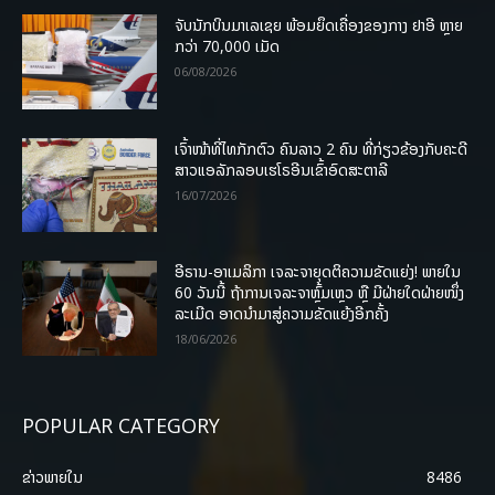
ຈັບນັກບິນມາເລເຊຍ ພ້ອມຍຶດເຄື່ອງຂອງກາງ ຢາອີ ຫຼາຍ
ກວ່າ 70,000 ເມັດ
06/08/2026
ເຈົ້າໜ້າທີ່ໄທກັກຕົວ ຄົນລາວ 2 ຄົນ ທີ່ກ່ຽວຂ້ອງກັບຄະດີ
ສາວແອລັກລອບເຮໂຣອີນເຂົ້າອົດສະຕາລີ
16/07/2026
ອີຣານ-ອາເມລິກາ ເຈລະຈາຍຸດຕິຄວາມຂັດແຍ່ງ! ພາຍໃນ
60 ວັນນີ້ ຖ້າການເຈລະຈາຫຼົ້ມເຫຼວ ຫຼື ມີຝ່າຍໃດຝ່າຍໜຶ່ງ
ລະເມີດ ອາດນໍາມາສູ່ຄວາມຂັດແຍ້ງອີກຄັ້ງ
18/06/2026
POPULAR CATEGORY
ຂ່າວພາຍ​ໃນ
8486