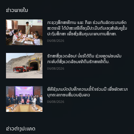
ຂ່າວພາຍໃນ
ກະຊວງສຶກສາທິການ ແລະ ກິລາ ຮ່ວມກັບລັດຖະບານອົດ
ສະຕຣາລີ ໄດ້ນຳສະເໜີເຄື່ອງມືປະເມີນຕົນເອງສຳລັບຄູຊັ້ນ
ປະຖົມສຶກສາ ເພື່ອສົ່ງເສີມຄຸນນະພາບການສຶກສາ.
06/08/2026
ຮັກສາສິ່ງແວດລ້ອມ! ບໍ່ແຮ່ໃຕ້ດິນ ຊ່ວຍຫຼຸດຜ່ອນຜົນ
ກະທົບຕໍ່ສິ່ງແວດລ້ອມໜ້າດິນຮັກສາໜ້າດິນ.
06/08/2026
ພິທີລົງນາມບົດບັນທຶກຄວາມເຂົ້າໃຈຮ່ວມມື ເພື່ອພັດທະນາ
ບຸກຄະລາກອນສື່ມວນຊົນລາວ
06/08/2026
ຂ່າວຕ່າງປະເທດ