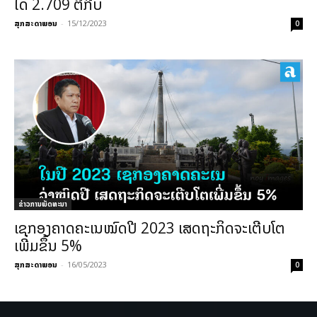
ໄດ້ 2.709 ຕື້ກີບ
ສຸກສະດາພອນ
-
15/12/2023
0
ຂ່າວການພັດທະນາ
ເຊກອງຄາດຄະເນໝົດປີ 2023 ເສດຖະກິດຈະເຕີບໂຕ
ເພີ່ມຂຶ້ນ 5%
ສຸກສະດາພອນ
-
16/05/2023
0