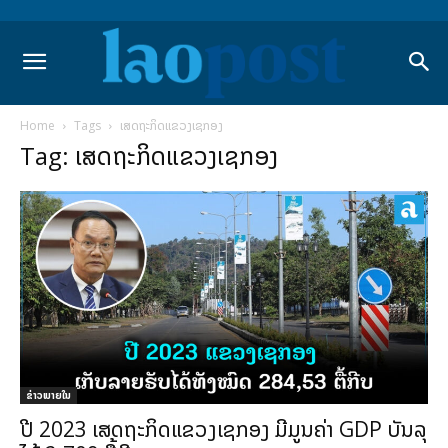
Home
Tags
ເສດຖະກິດແຂວງເຊກອງ
Tag: ເສດຖະກິດແຂວງເຊກອງ
ຂ່າວພາຍ​ໃນ
ປີ 2023 ເສດຖະກິດແຂວງເຊກອງ ມີມູນຄ່າ GDP ບັນລຸ