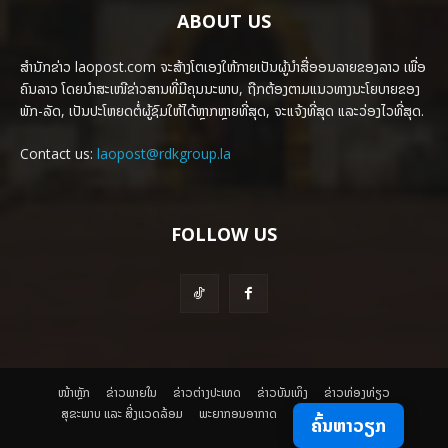
ABOUT US
ສຳນັກຂ່າວ laopost.com ຈະສ້າງໂຕເອງໃຫ້ກາຍເປັນຜູ້ນຳສື່ອອນລາຍຂອງລາວ ເພື່ອ
ຄົນລາວ ໂດຍນຳສະເໜີຂ່າວສານທີ່ມີຄຸນນະພາບ, ຖືກຕ້ອງຕາມແນວທາງນະໂຍບາຍຂອງ
ພັກ-ລັດ, ເປັນປະໂຫຍດຕໍ່ຜູ້ຊົມໃຫ້ໄດ້ຫຼາກຫຼາຍທີ່ສຸດ, ຈະແຈ້ງທີ່ສຸດ ແລະວ່ອງໄວທີ່ສຸດ.
Contact us:
laopost@rdkgroup.la
FOLLOW US
ໜ້າຫຼັກ
ຂ່າວພາຍ​ໃນ
ຂ່າວຕ່າງປະເທດ
​ຂ່າວບັນເທິງ
​ຂ່າວທ່ອງທ່ຽວ
ສຸຂະພາບ ແລະ ສີ່ງແວດລ້ອມ
ພະຍາກອນອາກາດ
ຄົ້ນຫາວຽກ