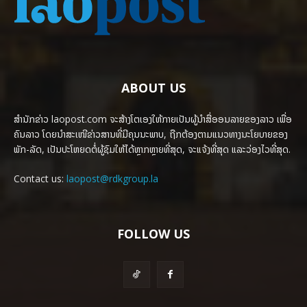
ABOUT US
ສຳນັກຂ່າວ laopost.com ຈະສ້າງໂຕເອງໃຫ້ກາຍເປັນຜູ້ນຳສື່ອອນລາຍຂອງລາວ ເພື່ອ
ຄົນລາວ ໂດຍນຳສະເໜີຂ່າວສານທີ່ມີຄຸນນະພາບ, ຖືກຕ້ອງຕາມແນວທາງນະໂຍບາຍຂອງ
ພັກ-ລັດ, ເປັນປະໂຫຍດຕໍ່ຜູ້ຊົມໃຫ້ໄດ້ຫຼາກຫຼາຍທີ່ສຸດ, ຈະແຈ້ງທີ່ສຸດ ແລະວ່ອງໄວທີ່ສຸດ.
Contact us:
laopost@rdkgroup.la
FOLLOW US