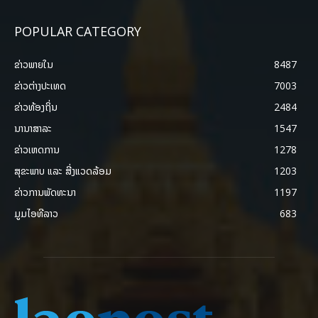
POPULAR CATEGORY
ຂ່າວພາຍ​ໃນ
8487
ຂ່າວຕ່າງປະເທດ
7003
ຂ່າວທ້ອງຖິ່ນ
2484
ນານາສາລະ
1547
ຂ່າວເຫດການ
1278
ສຸຂະພາບ ແລະ ສີ່ງແວດລ້ອມ
1203
ຂ່າວການພັດທະນາ
1197
ມູມໄອທີລາວ
683