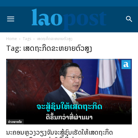
Home
Tags
ເສດຖະກິດຂະຫຍາຍຕົວສູງ
Tag: ເສດຖະກິດຂະຫຍາຍຕົວສູງ
ຂ່າວພາຍ​ໃນ
ນະຄອນຫຼວງວຽງຈັນຈະສູ້ຊົນເຮັດໃຫ້ເສດຖະກິດ