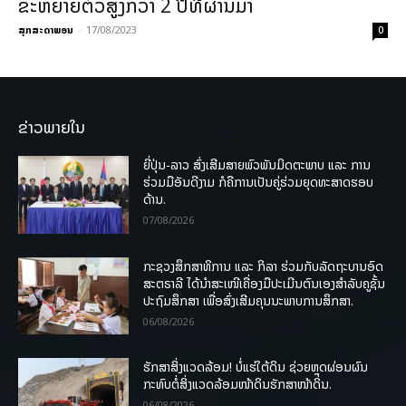
ຂະຫຍາຍຕົວສູງກວ່າ 2 ປີທີ່ຜ່ານມາ
ສຸກສະດາພອນ
-
17/08/2023
0
ຂ່າວພາຍໃນ
ຍີ່ປຸ່ນ-ລາວ ສົ່ງເສີມສາຍພົວພັນມິດຕະພາບ ແລະ ການ
ຮ່ວມມືອັນດີງາມ ກໍຄືການເປັນຄູ່ຮ່ວມຍຸດທະສາດຮອບ
ດ້ານ.
07/08/2026
ກະຊວງສຶກສາທິການ ແລະ ກິລາ ຮ່ວມກັບລັດຖະບານອົດ
ສະຕຣາລີ ໄດ້ນຳສະເໜີເຄື່ອງມືປະເມີນຕົນເອງສຳລັບຄູຊັ້ນ
ປະຖົມສຶກສາ ເພື່ອສົ່ງເສີມຄຸນນະພາບການສຶກສາ.
06/08/2026
ຮັກສາສິ່ງແວດລ້ອມ! ບໍ່ແຮ່ໃຕ້ດິນ ຊ່ວຍຫຼຸດຜ່ອນຜົນ
ກະທົບຕໍ່ສິ່ງແວດລ້ອມໜ້າດິນຮັກສາໜ້າດິນ.
06/08/2026