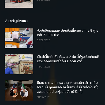
ຂ່າວຕ່າງປະເທດ
ຈັບນັກບິນມາເລເຊຍ ພ້ອມຍຶດເຄື່ອງຂອງກາງ ຢາອີ ຫຼາຍ
ກວ່າ 70,000 ເມັດ
06/08/2026
ເຈົ້າໜ້າທີ່ໄທກັກຕົວ ຄົນລາວ 2 ຄົນ ທີ່ກ່ຽວຂ້ອງກັບຄະດີ
ສາວແອລັກລອບເຮໂຣອີນເຂົ້າອົດສະຕາລີ
16/07/2026
ອີຣານ-ອາເມລິກາ ເຈລະຈາຍຸດຕິຄວາມຂັດແຍ່ງ! ພາຍໃນ
60 ວັນນີ້ ຖ້າການເຈລະຈາຫຼົ້ມເຫຼວ ຫຼື ມີຝ່າຍໃດຝ່າຍໜຶ່ງ
ລະເມີດ ອາດນໍາມາສູ່ຄວາມຂັດແຍ້ງອີກຄັ້ງ
18/06/2026