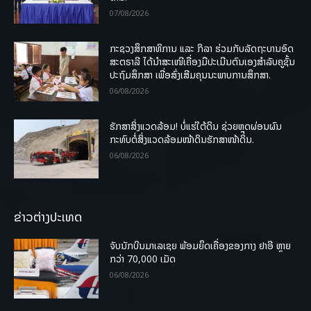
07/08/2026
ກະຊວງສຶກສາທິການ ແລະ ກິລາ ຮ່ວມກັບລັດຖະບານອົດ
ສະຕຣາລີ ໄດ້ນຳສະເໜີເຄື່ອງມືປະເມີນຕົນເອງສຳລັບຄູຊັ້ນ
ປະຖົມສຶກສາ ເພື່ອສົ່ງເສີມຄຸນນະພາບການສຶກສາ.
06/08/2026
ຮັກສາສິ່ງແວດລ້ອມ! ບໍ່ແຮ່ໃຕ້ດິນ ຊ່ວຍຫຼຸດຜ່ອນຜົນ
ກະທົບຕໍ່ສິ່ງແວດລ້ອມໜ້າດິນຮັກສາໜ້າດິນ.
06/08/2026
ຂ່າວຕ່າງປະເທດ
ຈັບນັກບິນມາເລເຊຍ ພ້ອມຍຶດເຄື່ອງຂອງກາງ ຢາອີ ຫຼາຍ
ກວ່າ 70,000 ເມັດ
06/08/2026