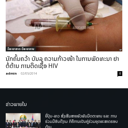
ວິທະຍາສາດ-ວິທະຍາການ
ນັກຄົ້ນຄວ້າ ບັນລຸ ຄວາມກ້າວໜ້າ ໃນການພັດທະນາ ຢາ
ຕໍ່ຕ້ານ ການຕິດເຊື້ອ HIV
admin
-
02/05/2014
0
ຂ່າວພາຍໃນ
ຍີ່ປຸ່ນ-ລາວ ສົ່ງເສີມສາຍພົວພັນມິດຕະພາບ ແລະ ການ
ຮ່ວມມືອັນດີງາມ ກໍຄືການເປັນຄູ່ຮ່ວມຍຸດທະສາດຮອບ
ດ້ານ.