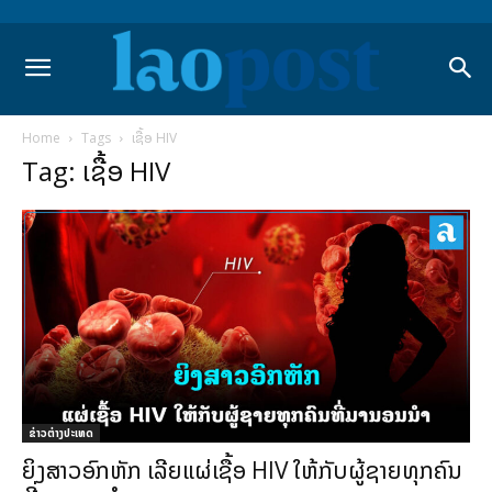
Home
Tags
ເຊື້ອ HIV
Tag: ເຊື້ອ HIV
ຂ່າວຕ່າງປະເທດ
ຍິງສາວອົກຫັກ ເລີຍແຜ່ເຊື້ອ HIV ໃຫ້ກັບຜູ້ຊາຍທຸກຄົນ