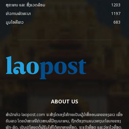
ສຸຂະພາບ ແລະ ສີ່ງແວດລ້ອມ
1203
ຂ່າວການພັດທະນາ
1197
ມູມໄອທີລາວ
683
ABOUT US
ສຳນັກຂ່າວ laopost.com ຈະສ້າງໂຕເອງໃຫ້ກາຍເປັນຜູ້ນຳສື່ອອນລາຍຂອງລາວ ເພື່ອ
ຄົນລາວ ໂດຍນຳສະເໜີຂ່າວສານທີ່ມີຄຸນນະພາບ, ຖືກຕ້ອງຕາມແນວທາງນະໂຍບາຍຂອງ
ພັກ-ລັດ, ເປັນປະໂຫຍດຕໍ່ຜູ້ຊົມໃຫ້ໄດ້ຫຼາກຫຼາຍທີ່ສຸດ, ຈະແຈ້ງທີ່ສຸດ ແລະວ່ອງໄວທີ່ສຸດ.