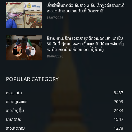
ເຈົ້າໜ້າທີ່ໄທກັກຕົວ ຄົນລາວ 2 ຄົນ ທີ່ກ່ຽວຂ້ອງກັບຄະດີ
ສາວແອລັກລອບເຮໂຣອີນເຂົ້າອົດສະຕາລີ
16/07/2026
ອີຣານ-ອາເມລິກາ ເຈລະຈາຍຸດຕິຄວາມຂັດແຍ່ງ! ພາຍໃນ
60 ວັນນີ້ ຖ້າການເຈລະຈາຫຼົ້ມເຫຼວ ຫຼື ມີຝ່າຍໃດຝ່າຍໜຶ່ງ
ລະເມີດ ອາດນໍາມາສູ່ຄວາມຂັດແຍ້ງອີກຄັ້ງ
18/06/2026
POPULAR CATEGORY
ຂ່າວພາຍ​ໃນ
8487
ຂ່າວຕ່າງປະເທດ
7003
ຂ່າວທ້ອງຖິ່ນ
2484
ນານາສາລະ
1547
ຂ່າວເຫດການ
1278