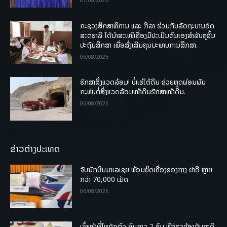
ກະຊວງສຶກສາທິການ ແລະ ກິລາ ຮ່ວມກັບລັດຖະບານອົດ
ສະຕຣາລີ ໄດ້ນຳສະເໜີເຄື່ອງມືປະເມີນຕົນເອງສຳລັບຄູຊັ້ນ
ປະຖົມສຶກສາ ເພື່ອສົ່ງເສີມຄຸນນະພາບການສຶກສາ.
06/08/2026
ຮັກສາສິ່ງແວດລ້ອມ! ບໍ່ແຮ່ໃຕ້ດິນ ຊ່ວຍຫຼຸດຜ່ອນຜົນ
ກະທົບຕໍ່ສິ່ງແວດລ້ອມໜ້າດິນຮັກສາໜ້າດິນ.
06/08/2026
ຂ່າວຕ່າງປະເທດ
ຈັບນັກບິນມາເລເຊຍ ພ້ອມຍຶດເຄື່ອງຂອງກາງ ຢາອີ ຫຼາຍ
ກວ່າ 70,000 ເມັດ
06/08/2026
ເຈົ້າໜ້າທີ່ໄທກັກຕົວ ຄົນລາວ 2 ຄົນ ທີ່ກ່ຽວຂ້ອງກັບຄະດີ