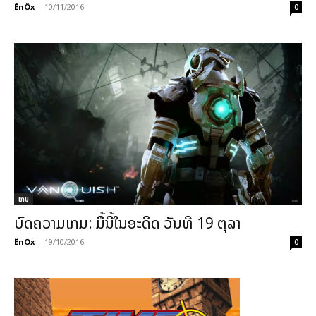
ÊnÖx
-
10/11/2016
0
ເກມ
ບົດຄວາມເກມ: ມື້ນີ້ໃນອະດີດ ວັນທີ 19 ຕຸລາ
ÊnÖx
-
19/10/2016
0