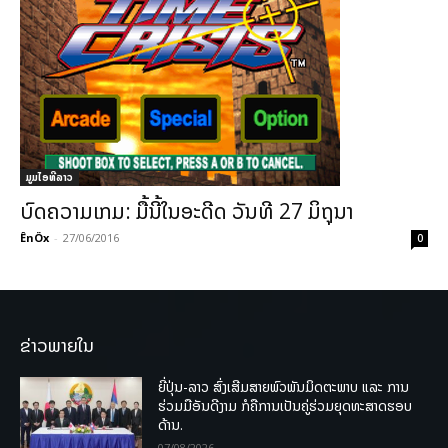
ມູມໄອທີລາວ
ບົດຄວາມເກມ: ມື້ນີ້ໃນອະດີດ ວັນທີ 27 ມິຖຸນາ
ÊnÖx
-
27/06/2016
0
ຂ່າວພາຍໃນ
ຍີ່ປຸ່ນ-ລາວ ສົ່ງເສີມສາຍພົວພັນມິດຕະພາບ ແລະ ການ
ຮ່ວມມືອັນດີງາມ ກໍຄືການເປັນຄູ່ຮ່ວມຍຸດທະສາດຮອບ
ດ້ານ.
07/08/2026