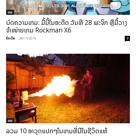
ເກມ
ບົດຄວາມເກມ: ມື້ນີ້ໃນອະດີດ ວັນທີ 28 ພະຈິກ ຫຼືມື້ວາງ
ຈຳໜ່າຍເກມ Rockman X6
ÊnÖx
-
28/11/2016
0
ເກມ
ລວມ 10 ອາວຸດແປກໆໃນເກມທີ່ມີໃນຊີວິດແທ້