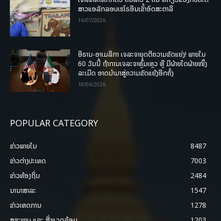
ສາວແອລັກລອບເຮໂຣອີນເຂົ້າອົດສະຕາລີ
16/07/2026
ອີຣານ-ອາເມລິກາ ເຈລະຈາຍຸດຕິຄວາມຂັດແຍ່ງ! ພາຍໃນ
60 ວັນນີ້ ຖ້າການເຈລະຈາຫຼົ້ມເຫຼວ ຫຼື ມີຝ່າຍໃດຝ່າຍໜຶ່ງ
ລະເມີດ ອາດນໍາມາສູ່ຄວາມຂັດແຍ້ງອີກຄັ້ງ
18/06/2026
POPULAR CATEGORY
ຂ່າວພາຍ​ໃນ
8487
ຂ່າວຕ່າງປະເທດ
7003
ຂ່າວທ້ອງຖິ່ນ
2484
ນານາສາລະ
1547
ຂ່າວເຫດການ
1278
ສຸຂະພາບ ແລະ ສີ່ງແວດລ້ອມ
1203