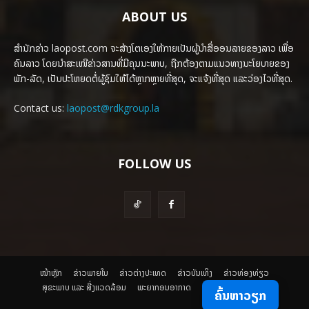
ABOUT US
ສຳນັກຂ່າວ laopost.com ຈະສ້າງໂຕເອງໃຫ້ກາຍເປັນຜູ້ນຳສື່ອອນລາຍຂອງລາວ ເພື່ອ
ຄົນລາວ ໂດຍນຳສະເໜີຂ່າວສານທີ່ມີຄຸນນະພາບ, ຖືກຕ້ອງຕາມແນວທາງນະໂຍບາຍຂອງ
ພັກ-ລັດ, ເປັນປະໂຫຍດຕໍ່ຜູ້ຊົມໃຫ້ໄດ້ຫຼາກຫຼາຍທີ່ສຸດ, ຈະແຈ້ງທີ່ສຸດ ແລະວ່ອງໄວທີ່ສຸດ.
Contact us:
laopost@rdkgroup.la
FOLLOW US
ໜ້າຫຼັກ
ຂ່າວພາຍ​ໃນ
ຂ່າວຕ່າງປະເທດ
​ຂ່າວບັນເທິງ
​ຂ່າວທ່ອງທ່ຽວ
ສຸຂະພາບ ແລະ ສີ່ງແວດລ້ອມ
ພະຍາກອນອາກາດ
ຄົ້ນຫາວຽກ