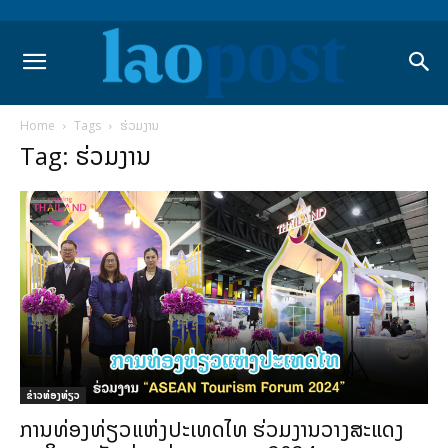
Home
Tags
ຮ່ວມງານ
Tag: ຮ່ວມງານ
​ຂ່າວທ່ອງທ່ຽວ
ການທ່ອງທ່ຽວແຫ່ງປະເທດໄທ ຮ່ວມງານວາງສະແດງ