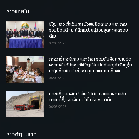
ຂ່າວພາຍໃນ
ຍີ່ປຸ່ນ-ລາວ ສົ່ງເສີມສາຍພົວພັນມິດຕະພາບ ແລະ ການ
ຮ່ວມມືອັນດີງາມ ກໍຄືການເປັນຄູ່ຮ່ວມຍຸດທະສາດຮອບ
ດ້ານ.
07/08/2026
ກະຊວງສຶກສາທິການ ແລະ ກິລາ ຮ່ວມກັບລັດຖະບານອົດ
ສະຕຣາລີ ໄດ້ນຳສະເໜີເຄື່ອງມືປະເມີນຕົນເອງສຳລັບຄູຊັ້ນ
ປະຖົມສຶກສາ ເພື່ອສົ່ງເສີມຄຸນນະພາບການສຶກສາ.
06/08/2026
ຮັກສາສິ່ງແວດລ້ອມ! ບໍ່ແຮ່ໃຕ້ດິນ ຊ່ວຍຫຼຸດຜ່ອນຜົນ
ກະທົບຕໍ່ສິ່ງແວດລ້ອມໜ້າດິນຮັກສາໜ້າດິນ.
06/08/2026
ຂ່າວຕ່າງປະເທດ