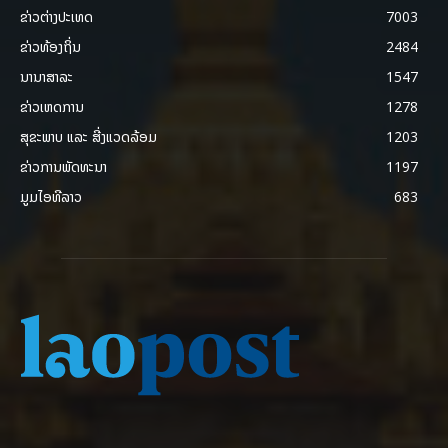
ຂ່າວຕ່າງປະເທດ
7003
ຂ່າວທ້ອງຖິ່ນ
2484
ນານາສາລະ
1547
ຂ່າວເຫດການ
1278
ສຸຂະພາບ ແລະ ສີ່ງແວດລ້ອມ
1203
ຂ່າວການພັດທະນາ
1197
ມູມໄອທີລາວ
683