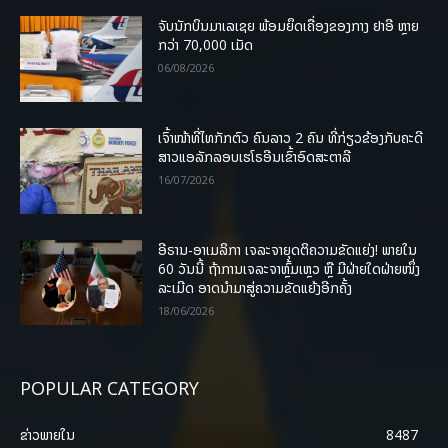
ຈັບນັກບິນມາເລເຊຍ ພ້ອມຍຶດເຄື່ອງຂອງກາງ ຢາອີ ຫຼາຍ
ກວ່າ 70,000 ເມັດ
06/08/2026
ເຈົ້າໜ້າທີ່ໄທກັກຕົວ ຄົນລາວ 2 ຄົນ ທີ່ກ່ຽວຂ້ອງກັບຄະດີ
ສາວແອລັກລອບເຮໂຣອີນເຂົ້າອົດສະຕາລີ
16/07/2026
ອີຣານ-ອາເມລິກາ ເຈລະຈາຍຸດຕິຄວາມຂັດແຍ່ງ! ພາຍໃນ
60 ວັນນີ້ ຖ້າການເຈລະຈາຫຼົ້ມເຫຼວ ຫຼື ມີຝ່າຍໃດຝ່າຍໜຶ່ງ
ລະເມີດ ອາດນໍາມາສູ່ຄວາມຂັດແຍ້ງອີກຄັ້ງ
18/06/2026
POPULAR CATEGORY
ຂ່າວພາຍ​ໃນ
8487