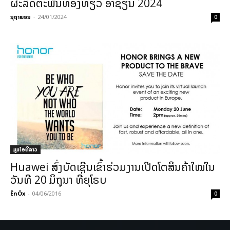
ຜະລິດຕະພັນທ່ອງທ່ຽວ ອາຊຽນ 2024
ນຸຖາພອນ
-
24/01/2024
0
ມູມໄອທີລາວ
Huawei ສົ່ງບັດເຊີນເຂົ້າຮ່ວມງານເປີດໂຕສິນຄ້າໃໝ່ໃນ
ວັນທີ 20 ມິຖຸນາ ທີ່ຍຸໂຣບ
ÊnÖx
-
04/06/2016
0