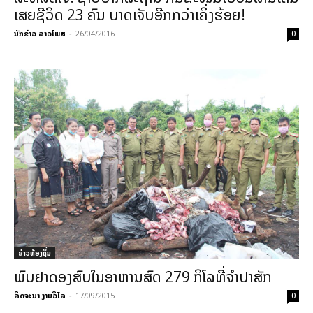
ເສຍຊີວິດ 23 ຄົນ ບາດເຈັບອີກກວ່າເຄິ່ງຮ້ອຍ!
ນັກຂ່າວ ລາວໂພສ
-
26/04/2016
0
ຂ່າວທ້ອງຖິ່ນ
ພົບຢາດອງສົບໃນອາຫານສົດ 279 ກິໂລທີ່ຈຳປາສັກ
ລິດຈະນາ ງາມວິໄລ
-
17/09/2015
0