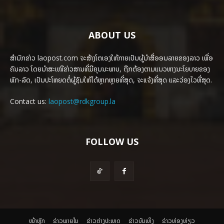
ABOUT US
ສຳນັກຂ່າວ laopost.com ຈະສ້າງໂຕເອງໃຫ້ກາຍເປັນຜູ້ນຳສື່ອອນລາຍຂອງລາວ ເພື່ອ
ຄົນລາວ ໂດຍນຳສະເໜີຂ່າວສານທີ່ມີຄຸນນະພາບ, ຖືກຕ້ອງຕາມແນວທາງນະໂຍບາຍຂອງ
ພັກ-ລັດ, ເປັນປະໂຫຍດຕໍ່ຜູ້ຊົມໃຫ້ໄດ້ຫຼາກຫຼາຍທີ່ສຸດ, ຈະແຈ້ງທີ່ສຸດ ແລະວ່ອງໄວທີ່ສຸດ.
Contact us:
laopost@rdkgroup.la
FOLLOW US
ໜ້າຫຼັກ
ຂ່າວພາຍ​ໃນ
ຂ່າວຕ່າງປະເທດ
​ຂ່າວບັນເທິງ
​ຂ່າວທ່ອງທ່ຽວ