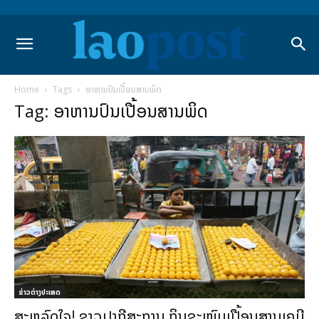
Home
Tags
ອາຫານປົນເປື້ອນສານພິດ
Tag: ອາຫານປົນເປື້ອນສານພິດ
ຂ່າວຕ່າງປະເທດ
ສະຫລົດໃຈ! ຊາວປາກີສະຖານ ກິນຂະໜົມເປື້ອນສານເຄມີ