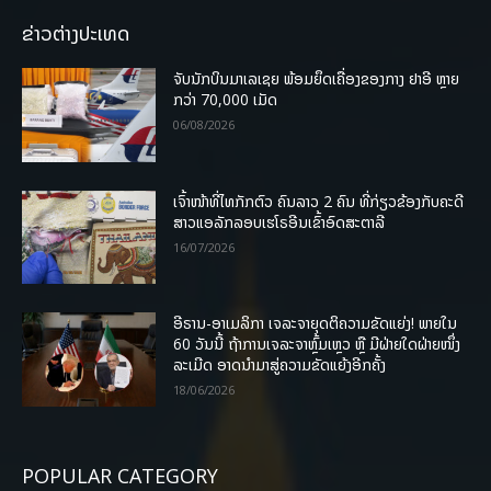
ຂ່າວຕ່າງປະເທດ
ຈັບນັກບິນມາເລເຊຍ ພ້ອມຍຶດເຄື່ອງຂອງກາງ ຢາອີ ຫຼາຍ
ກວ່າ 70,000 ເມັດ
06/08/2026
ເຈົ້າໜ້າທີ່ໄທກັກຕົວ ຄົນລາວ 2 ຄົນ ທີ່ກ່ຽວຂ້ອງກັບຄະດີ
ສາວແອລັກລອບເຮໂຣອີນເຂົ້າອົດສະຕາລີ
16/07/2026
ອີຣານ-ອາເມລິກາ ເຈລະຈາຍຸດຕິຄວາມຂັດແຍ່ງ! ພາຍໃນ
60 ວັນນີ້ ຖ້າການເຈລະຈາຫຼົ້ມເຫຼວ ຫຼື ມີຝ່າຍໃດຝ່າຍໜຶ່ງ
ລະເມີດ ອາດນໍາມາສູ່ຄວາມຂັດແຍ້ງອີກຄັ້ງ
18/06/2026
POPULAR CATEGORY