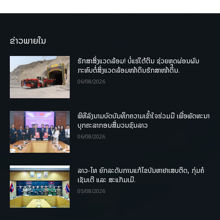
ຂ່າວພາຍໃນ
ຮັກສາສິ່ງແວດລ້ອມ! ບໍ່ແຮ່ໃຕ້ດິນ ຊ່ວຍຫຼຸດຜ່ອນຜົນ
ກະທົບຕໍ່ສິ່ງແວດລ້ອມໜ້າດິນຮັກສາໜ້າດິນ.
06/08/2026
ພິທີລົງນາມບົດບັນທຶກຄວາມເຂົ້າໃຈຮ່ວມມື ເພື່ອພັດທະນາ
ບຸກຄະລາກອນສື່ມວນຊົນລາວ
06/08/2026
ລາວ-ໄທ ຍົກລະດັບການແກ້ໄຂບັນຫາຢາເສບຕິດ, ກຸ່ມຄໍ
ເຊັນເຕີ ແລະ ສະແກັມເມີ.
05/08/2026