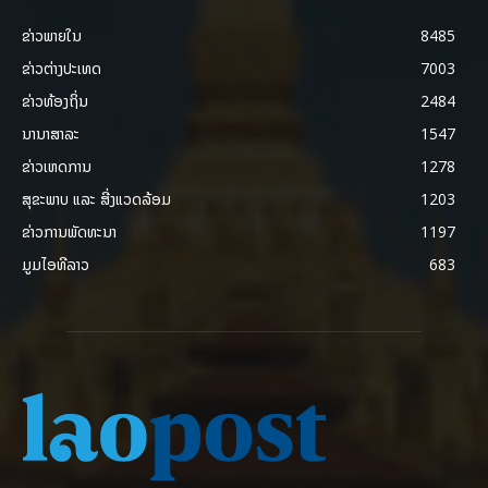
ຂ່າວພາຍ​ໃນ
8485
ຂ່າວຕ່າງປະເທດ
7003
ຂ່າວທ້ອງຖິ່ນ
2484
ນານາສາລະ
1547
ຂ່າວເຫດການ
1278
ສຸຂະພາບ ແລະ ສີ່ງແວດລ້ອມ
1203
ຂ່າວການພັດທະນາ
1197
ມູມໄອທີລາວ
683