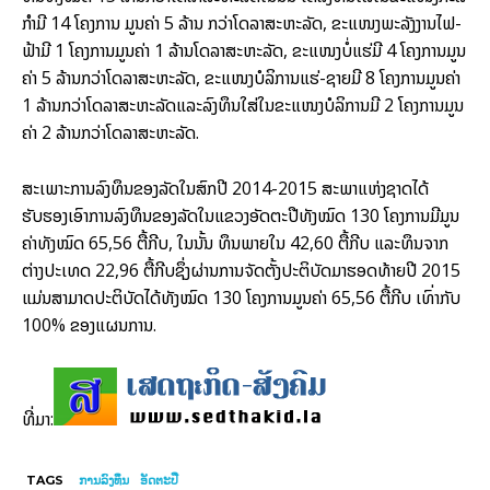
ກຳ​ມີ 14 ໂຄງ­ການ ມູນ​ຄ່າ 5 ລ້ານ ກວ່າ​ໂດ​ລາ​ສະ­ຫະ­ລັດ, ຂະ­ແໜງ​ພະ­ລັງງານ​ໄຟ­
ຟ້າ​ມີ 1 ໂຄງ­ການມູນ​ຄ່າ 1 ລ້ານໂດ​ລາ​ສະ­ຫະ­ລັດ, ຂະ­ແໜງ​ບໍ່​ແຮ່​ມີ 4 ໂຄງ­ການມູນ​
ຄ່າ 5 ລ້ານ​ກວ່າ​ໂດ​ລາ​ສະຫະ​ລັດ, ຂະ­ແໜງ​ບໍ­ລິ­ການ​ແຮ່-ຊາຍ​ມີ 8 ໂຄງ­ການມູນ​ຄ່າ
1 ລ້ານ​ກວ່າ​ໂດ​ລາສະ­ຫະ­ລັດແລະ​ລົງ­ທຶນ​ໃສ່​ໃນ​ຂະ­ແໜງບໍ­ລິ­ການ​ມີ 2 ໂຄງ­ການມູນ​
ຄ່າ 2 ລ້ານກວ່າ​ໂດ​ລາ​ສະ­ຫະ­ລັດ.
ສະ­ເພາະ​ການ​ລົງ­ທຶນ​ຂອງ​ລັດ​ໃນ​ສົກປີ 2014-2015 ສະ­ພາ​ແຫ່ງ​ຊາດ​ໄດ້​
ຮັບຮອງ​ເອົາ​ການ​ລົງ­ທຶນ​ຂອງ​ລັດ​ໃນ​ແຂວງອັດ​ຕະ​ປື​ທັງ​ໝົດ 130 ໂຄງ­ການມີ​ມູນ​
ຄ່າທັງ​ໝົດ 65,56 ຕື້​ກີບ, ໃນ​ນັ້ນ ທຶນ​ພາຍໃນ 42,60 ຕື້​ກີບ ແລະ​ທຶນ​ຈາກ​
ຕ່າງ​ປະເທດ 22,96 ຕື້​ກີບຊຶ່ງ​ຜ່ານ​ການ­ຈັດ­ຕັ້ງປະ­ຕິ­ບັດ​ມາ​ຮອດ​ທ້າຍ​ປີ 2015
ແມ່ນ​ສາມາດ​ປະ­ຕິ­ບັດ​ໄດ້​ທັງ​ໝົດ 130 ໂຄງ­ການມູນ​ຄ່າ 65,56 ຕື້​ກີບ ເທົ່າ​ກັບ
100% ຂອງ​ແຜນ­ການ.
ທີ່ມາ:
TAGS
ການລົງທຶນ
ອັດຕະປື