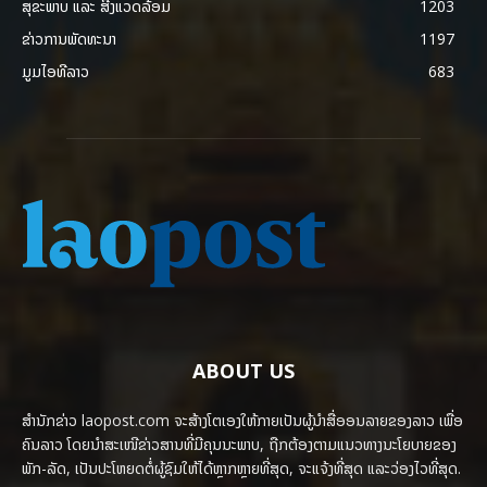
ສຸຂະພາບ ແລະ ສີ່ງແວດລ້ອມ
1203
ຂ່າວການພັດທະນາ
1197
ມູມໄອທີລາວ
683
ABOUT US
ສຳນັກຂ່າວ laopost.com ຈະສ້າງໂຕເອງໃຫ້ກາຍເປັນຜູ້ນຳສື່ອອນລາຍຂອງລາວ ເພື່ອ
ຄົນລາວ ໂດຍນຳສະເໜີຂ່າວສານທີ່ມີຄຸນນະພາບ, ຖືກຕ້ອງຕາມແນວທາງນະໂຍບາຍຂອງ
ພັກ-ລັດ, ເປັນປະໂຫຍດຕໍ່ຜູ້ຊົມໃຫ້ໄດ້ຫຼາກຫຼາຍທີ່ສຸດ, ຈະແຈ້ງທີ່ສຸດ ແລະວ່ອງໄວທີ່ສຸດ.